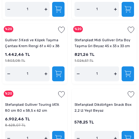
%20
%20
Gulliver 3 Kedi ve Köpek Taşıma
Stefanplast Midi Gulliver Orta Boy
Çantası Krem Rengi 61 x 40 x 38
Taşıma Gri Beyaz 45 x 33 x 33 cm
cm
1.442,46 TL
821,26 TL
1.803,08 TL
1.026,57 TL
%20
Stefanplast Gulliver Touring IATA
Stefanplast Dikdörtgen Snack Box
80 cm 80 x 58,5 x 62 cm
2,2 Lt Yeşil Beyaz
6.902,46 TL
578,25 TL
8.628,07 TL