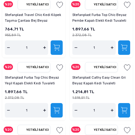
%20
%20
YETKILI SATICI
YETKILI SATICI
tucu
Sepeti
 Fırçası
Sump Filtre Malzemesi
Pro Plan Kedi Maması
Stefanplast Travel Chic Kedi Köpek
Stefanplast Furba Top Chic Beyaz
Pond Ürünleri
 Güvenlik Ürünleri
Akvaryum Ozon ve UV Ürünleri
Purina Kedi Maması
Taşıma Çantası Bej Beyaz
Pembe Kapalı Elekli Kedi Tuvaleti
764,71 TL
1.897,66 TL
manları
akım Ürünleri
Royal Canin Kedi Maması
955,89 TL
2.372,08 TL
lik ve Bakım Ürünleri
uluk
%20
%20
YETKILI SATICI
YETKILI SATICI
Stefanplast Furba Top Chic Beyaz
Stefanplast Cathy Easy Clean Gri
 - Akvaryum Kumu
Yeşil Kapalı Elekli Kedi Tuvaleti
Beyaz Kapalı Kedi Tuvaleti
1.897,66 TL
1.214,81 TL
 Parçaları
2.372,08 TL
1.518,51 TL
e Malzemesi
%20
%20
YETKILI SATICI
YETKILI SATICI