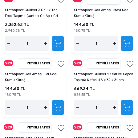
Stefanplast Gulliver 3 Delux Top
Stefanplast Çok Amaçlı Mavi Kedi
Free Taşıma Çantası Gri Açık Gri
Kumu Küreği
2.352,62 TL
144,60 TL
2.940,78 TL
180,75 TL
%20
%20
YETKILI SATICI
YETKILI SATICI
Stefanplast Çok Amaçlı Gri Kedi
Stefanplast Gulliver 1 Kedi ve Köpek
Kumu Küreği
Taşıma Kafesi 48 x 32 x 31 cm
144,60 TL
669,24 TL
180,75 TL
836,55 TL
%20
%20
YETKILI SATICI
YETKILI SATICI