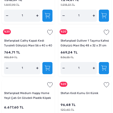
1.897,99 TL
1.518,51 TL
%20
%20
Stefanplast Cathy Kapalı Kedi
Stefanplast Gulliver 1 Taşıma Kafesi
Tuvaleti Gökyüzü Mavi 56 x 40 x 40
Gökyüzü Mavi Bej 48 x 32 x 31 cm
cm
764,71 TL
669,24 TL
955,89 TL
836,55 TL
%20
Stefanplast Medium Happy Home
Stefan Kedi Kumu Gri Kürek
Yeşil Çatı Gri Gövdeli Plastik Köpek
Kulübesi
96,48 TL
6.677,60 TL
120,60 TL