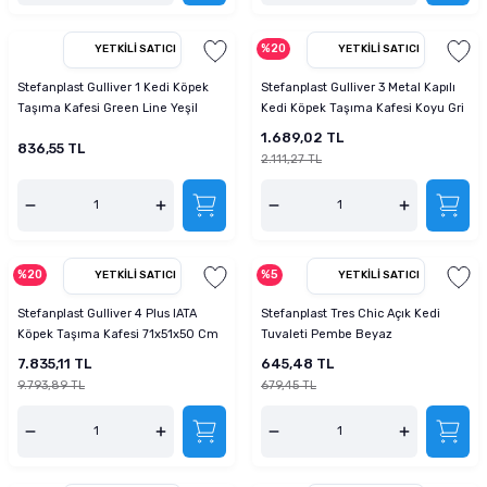
%20
YETKILI SATICI
YETKILI SATICI
Stefanplast Gulliver 1 Kedi Köpek
Stefanplast Gulliver 3 Metal Kapılı
Taşıma Kafesi Green Line Yeşil
Kedi Köpek Taşıma Kafesi Koyu Gri
1.689,02 TL
836,55 TL
2.111,27 TL
%20
%5
YETKILI SATICI
YETKILI SATICI
Stefanplast Gulliver 4 Plus IATA
Stefanplast Tres Chic Açık Kedi
Köpek Taşıma Kafesi 71x51x50 Cm
Tuvaleti Pembe Beyaz
7.835,11 TL
645,48 TL
9.793,89 TL
679,45 TL