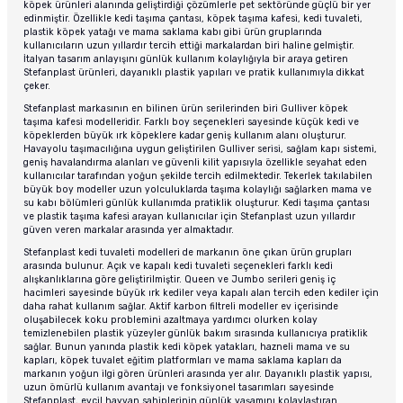
köpek ürünleri alanında geliştirdiği çözümlerle pet sektöründe güçlü bir yer
edinmiştir. Özellikle kedi taşıma çantası, köpek taşıma kafesi, kedi tuvaleti,
plastik köpek yatağı ve mama saklama kabı gibi ürün gruplarında
kullanıcıların uzun yıllardır tercih ettiği markalardan biri haline gelmiştir.
İtalyan tasarım anlayışını günlük kullanım kolaylığıyla bir araya getiren
Stefanplast ürünleri, dayanıklı plastik yapıları ve pratik kullanımıyla dikkat
çeker.
Stefanplast markasının en bilinen ürün serilerinden biri Gulliver köpek
taşıma kafesi modelleridir. Farklı boy seçenekleri sayesinde küçük kedi ve
köpeklerden büyük ırk köpeklere kadar geniş kullanım alanı oluşturur.
Havayolu taşımacılığına uygun geliştirilen Gulliver serisi, sağlam kapı sistemi,
geniş havalandırma alanları ve güvenli kilit yapısıyla özellikle seyahat eden
kullanıcılar tarafından yoğun şekilde tercih edilmektedir. Tekerlek takılabilen
büyük boy modeller uzun yolculuklarda taşıma kolaylığı sağlarken mama ve
su kabı bölümleri günlük kullanımda pratiklik oluşturur. Kedi taşıma çantası
ve plastik taşıma kafesi arayan kullanıcılar için Stefanplast uzun yıllardır
güven veren markalar arasında yer almaktadır.
Stefanplast kedi tuvaleti modelleri de markanın öne çıkan ürün grupları
arasında bulunur. Açık ve kapalı kedi tuvaleti seçenekleri farklı kedi
alışkanlıklarına göre geliştirilmiştir. Queen ve Jumbo serileri geniş iç
hacimleri sayesinde büyük ırk kediler veya kapalı alan tercih eden kediler için
daha rahat kullanım sağlar. Aktif karbon filtreli modeller ev içerisinde
oluşabilecek koku problemini azaltmaya yardımcı olurken kolay
temizlenebilen plastik yüzeyler günlük bakım sırasında kullanıcıya pratiklik
sağlar. Bunun yanında plastik kedi köpek yatakları, hazneli mama ve su
kapları, köpek tuvalet eğitim platformları ve mama saklama kapları da
markanın yoğun ilgi gören ürünleri arasında yer alır. Dayanıklı plastik yapısı,
uzun ömürlü kullanım avantajı ve fonksiyonel tasarımları sayesinde
Stefanplast, evcil hayvan sahiplerinin günlük yaşamını kolaylaştıran