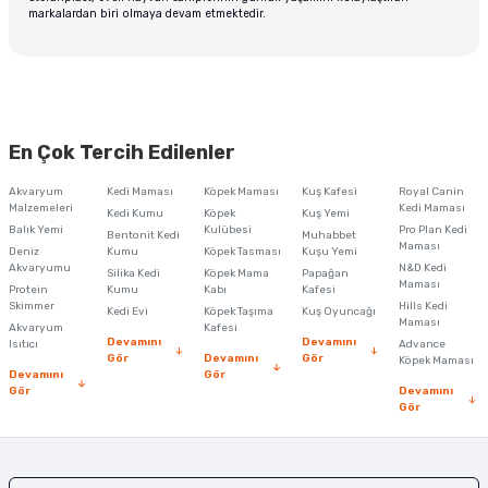
markalardan biri olmaya devam etmektedir.
En Çok Tercih Edilenler
Akvaryum
Kedi Maması
Köpek Maması
Kuş Kafesi
Royal Canin
Malzemeleri
Kedi Maması
Kedi Kumu
Köpek
Kuş Yemi
Balık Yemi
Kulübesi
Pro Plan Kedi
Bentonit Kedi
Muhabbet
Maması
Deniz
Kumu
Köpek Tasması
Kuşu Yemi
Akvaryumu
N&D Kedi
Silika Kedi
Köpek Mama
Papağan
Maması
Protein
Kumu
Kabı
Kafesi
Skimmer
Hills Kedi
Kedi Evi
Köpek Taşıma
Kuş Oyuncağı
Maması
Akvaryum
Kafesi
Devamını
Devamını
Isıtıcı
Advance
Gör
Devamını
Gör
Köpek Maması
Devamını
Gör
Gör
Devamını
Gör