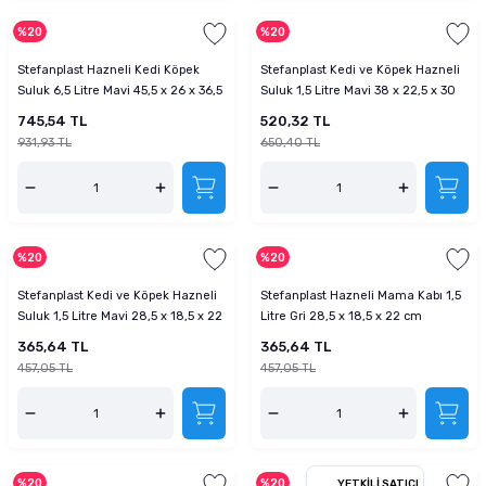
%20
%20
Stefanplast Hazneli Kedi Köpek
Stefanplast Kedi ve Köpek Hazneli
Suluk 6,5 Litre Mavi 45,5 x 26 x 36,5
Suluk 1,5 Litre Mavi 38 x 22,5 x 30
cm
cm
745,54 TL
520,32 TL
931,93 TL
650,40 TL
%20
%20
Stefanplast Kedi ve Köpek Hazneli
Stefanplast Hazneli Mama Kabı 1,5
Suluk 1,5 Litre Mavi 28,5 x 18,5 x 22
Litre Gri 28,5 x 18,5 x 22 cm
cm
365,64 TL
365,64 TL
457,05 TL
457,05 TL
%20
%20
YETKILI SATICI