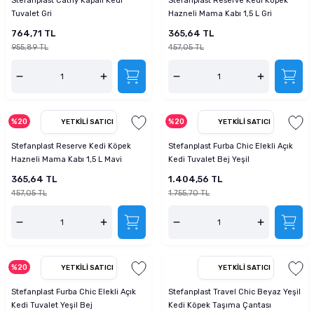
Stefanplast Cathy Kapalı Kedi
Stefanplast Reserve Kedi Köpek
Tuvalet Gri
Hazneli Mama Kabı 1,5 L Gri
764,71 TL
365,64 TL
955,89 TL
457,05 TL
%20
%20
YETKILI SATICI
YETKILI SATICI
Stefanplast Reserve Kedi Köpek
Stefanplast Furba Chic Elekli Açık
Hazneli Mama Kabı 1,5 L Mavi
Kedi Tuvalet Bej Yeşil
365,64 TL
1.404,56 TL
457,05 TL
1.755,70 TL
%20
YETKILI SATICI
YETKILI SATICI
Stefanplast Furba Chic Elekli Açık
Stefanplast Travel Chic Beyaz Yeşil
Kedi Tuvalet Yeşil Bej
Kedi Köpek Taşıma Çantası