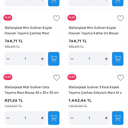
%20
%20
Stefanplast Mini Gulliver Küçük
Stefanplast Mini Gulliver Küçük
Hayvan Taşıma Çantası Mavi
Hayvan Taşıma Kafesi Gri Beyaz
Beyaz 40 x 30 x 24 cm
40 x 30 x 24 cm
764,71 TL
764,71 TL
955,89 TL
955,89 TL
%20
%20
Stefanplast Midi Gulliver Orta
Stefanplast Gulliver 3 Kedi Köpek
Taşıma Mavi Beyaz 45 x 33 x 33 cm
Taşıma Çantası Gökyüzü Mavi 61 x
40 x 38 cm
821,26 TL
1.442,46 TL
1.026,57 TL
1.803,08 TL