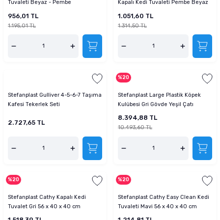
Tuvaleti Beyaz - Pembe
Kapalı Kedi Tuvaleti Pembe Beyaz
956,01 TL
1.051,60 TL
1.195,01 TL
1.314,50 TL
%20
Stefanplast Gulliver 4-5-6-7 Taşıma
Stefanplast Large Plastik Köpek
Kafesi Tekerlek Seti
Kulübesi Gri Gövde Yeşil Çatı
8.394,88 TL
2.727,65 TL
10.493,60 TL
%20
%20
Stefanplast Cathy Kapalı Kedi
Stefanplast Cathy Easy Clean Kedi
Tuvalet Gri 56 x 40 x 40 cm
Tuvaleti Mavi 56 x 40 x 40 cm
1.518,39 TL
1.214,81 TL