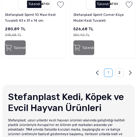
YETKILI SATICI
Tükendi
YETKILI SATICI
Tükendi
Stefanplast Sprint 10 Mavi Kedi
Stefanplast Sprint Corner Köşe
Tuvaleti 43 x 31 x 14 cm
Model Kedi Tuvaleti
280,89 TL
526,68 TL
295,68 TL
554,40 TL
Tükendi
Tükendi
1
2
Stefanplast Kedi, Köpek ve
Evcil Hayvan Ürünleri
Stefanplast, uzun yıllardır evcil hayvan ürünleri alanında geliştirdiği kaliteli
plastik ürünleriyle Avrupa’nın en bilinen pet markaları arasında yer
almaktadır. 1964 yılında İtalya’da kurulan marka, başlangıçta ev ve bahçe
ürünleri üretimiyle faaliyet göstermeye başlamış, ilerleyen yıllarda kedi ve