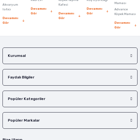
Maması
Akvaryum
Kafesi
Devamını
Devamını
Isıtıcı
Advance
Gör
Devamını
Gör
Köpek Maması
Devamını
Gör
Gör
Devamını
Gör
Kurumsal
Faydalı Bilgiler
Popüler Kategoriler
Popüler Markalar
Bize Ulaşın