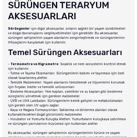
SÜRÜNGEN TERARYUM
tucu
Sepeti
 Fırçası
Sump Filtre Malzemesi
Pro Plan Kedi Maması
AKSESUARLARI
Pond Ürünleri
 Güvenlik Ürünleri
Akvaryum Ozon ve UV Ürünleri
Purina Kedi Maması
Sürüngenler
için diğer aksesuarlar, onların sağlıklı bir yaşam sürebilmeleri
ve doğal davranışlarını sergileyebilmeleri için gereklidir. Bu aksesuarlar,
manları
akım Ürünleri
Royal Canin Kedi Maması
sürüngen sahiplerinin yaşam alanlarını zenginleştirmek ve sürüngenlerinin
ihtiyaçlarını karşılamak için kullanılır.
Temel Sürüngen Aksesuarları
lik ve Bakım Ürünleri
-
Termometre ve Higrometre
: Sıcaklık ve nem seviyelerini kontrol etmek
uluk
için kullanılır.
- Tutma ve Taşıma Ekipmanları: Sürüngenlerin bakımı ve taşınması için özel
olarak tasarlanmış aletler.
 - Akvaryum Kumu
- Temizlik Malzemeleri: Yaşam alanlarını temizlemek ve hijyenlerini korumak
için fırçalar, bezler ve temizlik solüsyonları.
- Besleme Aksesuarları: Yem kapları, yemlikler ve su kapları gibi beslenme
 Parçaları
süreçlerini yönetmek için gereken malzemeler.
- UVB ve UVA Lambaları: Sürüngenlerin kemik gelişimi ve metabolizmaları
için gerekli olan UV ışığını sağlar.
e Malzemesi
- Kaya ve Mağara Formasyonları: Saklanma ve dinlenme alanları olarak
kullanabilecekleri doğal görünümlü malzemeler.
- İncubator ve Yumurta Kuluçka Aletleri: Yumurtaların kuluçkaya yatırılması
ve sürüngen yavrularının büyümesi için kullanılan aletler.
Bu aksesuarlar, sürüngen sahiplerinin sürüngenlerinin türüne ve yaşam