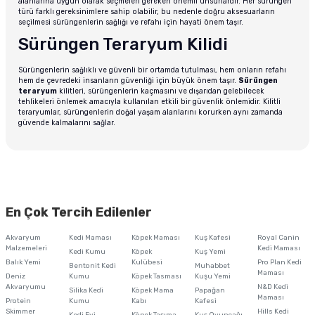
alanlarına uygun olarak seçmeleri gereken önemli unsurlardır. Her sürüngen
türü farklı gereksinimlere sahip olabilir, bu nedenle doğru aksesuarların
seçilmesi sürüngenlerin sağlığı ve refahı için hayati önem taşır.
Sürüngen Teraryum Kilidi
Sürüngenlerin sağlıklı ve güvenli bir ortamda tutulması, hem onların refahı
hem de çevredeki insanların güvenliği için büyük önem taşır.
Sürüngen
teraryum
kilitleri, sürüngenlerin kaçmasını ve dışarıdan gelebilecek
tehlikeleri önlemek amacıyla kullanılan etkili bir güvenlik önlemidir. Kilitli
teraryumlar, sürüngenlerin doğal yaşam alanlarını korurken aynı zamanda
güvende kalmalarını sağlar.
En Çok Tercih Edilenler
Akvaryum
Kedi Maması
Köpek Maması
Kuş Kafesi
Royal Canin
Malzemeleri
Kedi Maması
Kedi Kumu
Köpek
Kuş Yemi
Balık Yemi
Kulübesi
Pro Plan Kedi
Bentonit Kedi
Muhabbet
Maması
Deniz
Kumu
Köpek Tasması
Kuşu Yemi
Akvaryumu
N&D Kedi
Silika Kedi
Köpek Mama
Papağan
Maması
Protein
Kumu
Kabı
Kafesi
Skimmer
Hills Kedi
Kedi Evi
Köpek Taşıma
Kuş Oyuncağı