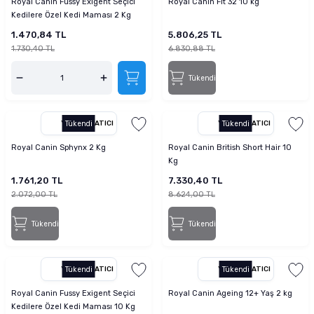
Royal Canin Fussy Exigent Seçici
Royal Canin Fit 32 10 kg
Kedilere Özel Kedi Maması 2 Kg
1.470,84 TL
5.806,25 TL
1.730,40 TL
6.830,88 TL
Tükendi
YETKILI SATICI
Tükendi
YETKILI SATICI
Tükendi
Royal Canin Sphynx 2 Kg
Royal Canin British Short Hair 10
Kg
1.761,20 TL
7.330,40 TL
2.072,00 TL
8.624,00 TL
Tükendi
Tükendi
YETKILI SATICI
Tükendi
YETKILI SATICI
Tükendi
Royal Canin Fussy Exigent Seçici
Royal Canin Ageing 12+ Yaş 2 kg
Kedilere Özel Kedi Maması 10 Kg