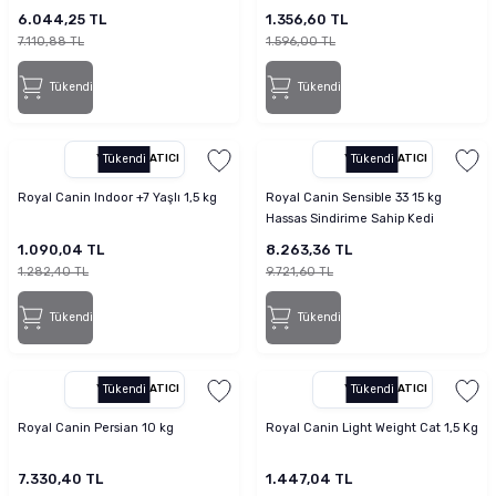
6.044,25 TL
1.356,60 TL
7.110,88 TL
1.596,00 TL
Tükendi
Tükendi
YETKILI SATICI
Tükendi
YETKILI SATICI
Tükendi
Royal Canin Indoor +7 Yaşlı 1,5 kg
Royal Canin Sensible 33 15 kg
Hassas Sindirime Sahip Kedi
Maması
1.090,04 TL
8.263,36 TL
1.282,40 TL
9.721,60 TL
Tükendi
Tükendi
YETKILI SATICI
Tükendi
YETKILI SATICI
Tükendi
Royal Canin Persian 10 kg
Royal Canin Light Weight Cat 1,5 Kg
7.330,40 TL
1.447,04 TL