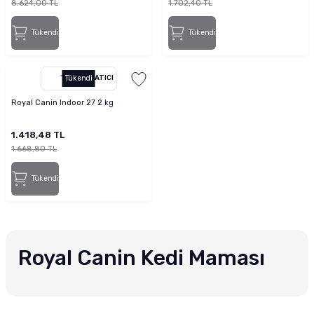
8.624,00 TL
1.702,40 TL
Tükendi
Tükendi
YETKILI SATICI
Tükendi
Royal Canin Indoor 27 2 kg
1.418,48 TL
1.668,80 TL
Tükendi
Royal Canin Kedi Maması