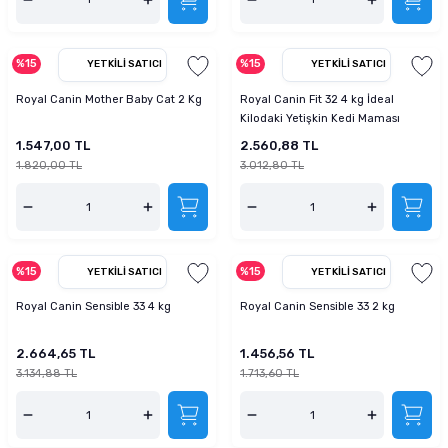
%15
%15
YETKILI SATICI
YETKILI SATICI
Royal Canin Mother Baby Cat 2 Kg
Royal Canin Fit 32 4 kg İdeal
Kilodaki Yetişkin Kedi Maması
1.547,00 TL
2.560,88 TL
1.820,00 TL
3.012,80 TL
%15
%15
YETKILI SATICI
YETKILI SATICI
Royal Canin Sensible 33 4 kg
Royal Canin Sensible 33 2 kg
2.664,65 TL
1.456,56 TL
3.134,88 TL
1.713,60 TL