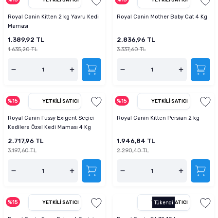
Royal Canin Kitten 2 kg Yavru Kedi
Royal Canin Mother Baby Cat 4 Kg
Maması
1.389,92 TL
2.836,96 TL
1.635,20 TL
3.337,60 TL
%15
%15
YETKILI SATICI
YETKILI SATICI
Royal Canin Fussy Exigent Seçici
Royal Canin Kitten Persian 2 kg
Kedilere Özel Kedi Maması 4 Kg
2.717,96 TL
1.946,84 TL
3.197,60 TL
2.290,40 TL
%15
YETKILI SATICI
YETKILI SATICI
Tükendi