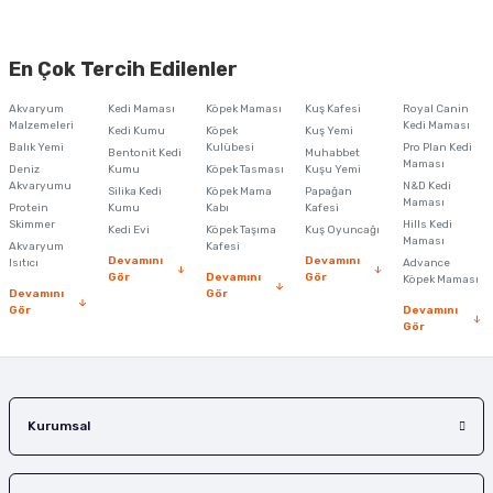
En Çok Tercih Edilenler
Akvaryum
Kedi Maması
Köpek Maması
Kuş Kafesi
Royal Canin
Malzemeleri
Kedi Maması
Kedi Kumu
Köpek
Kuş Yemi
Balık Yemi
Kulübesi
Pro Plan Kedi
Bentonit Kedi
Muhabbet
Maması
Deniz
Kumu
Köpek Tasması
Kuşu Yemi
Akvaryumu
N&D Kedi
Silika Kedi
Köpek Mama
Papağan
Maması
Protein
Kumu
Kabı
Kafesi
Skimmer
Hills Kedi
Kedi Evi
Köpek Taşıma
Kuş Oyuncağı
Maması
Akvaryum
Kafesi
Devamını
Devamını
Isıtıcı
Advance
Gör
Devamını
Gör
Köpek Maması
Devamını
Gör
Gör
Devamını
Gör
Kurumsal