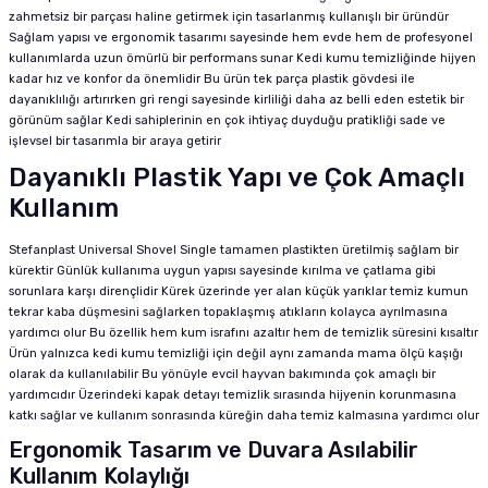
zahmetsiz bir parçası haline getirmek için tasarlanmış kullanışlı bir üründür
Sağlam yapısı ve ergonomik tasarımı sayesinde hem evde hem de profesyonel
kullanımlarda uzun ömürlü bir performans sunar Kedi kumu temizliğinde hijyen
kadar hız ve konfor da önemlidir Bu ürün tek parça plastik gövdesi ile
dayanıklılığı artırırken gri rengi sayesinde kirliliği daha az belli eden estetik bir
görünüm sağlar Kedi sahiplerinin en çok ihtiyaç duyduğu pratikliği sade ve
işlevsel bir tasarımla bir araya getirir
Dayanıklı Plastik Yapı ve Çok Amaçlı
Kullanım
Stefanplast Universal Shovel Single tamamen plastikten üretilmiş sağlam bir
kürektir Günlük kullanıma uygun yapısı sayesinde kırılma ve çatlama gibi
sorunlara karşı dirençlidir Kürek üzerinde yer alan küçük yarıklar temiz kumun
tekrar kaba düşmesini sağlarken topaklaşmış atıkların kolayca ayrılmasına
yardımcı olur Bu özellik hem kum israfını azaltır hem de temizlik süresini kısaltır
Ürün yalnızca kedi kumu temizliği için değil aynı zamanda mama ölçü kaşığı
olarak da kullanılabilir Bu yönüyle evcil hayvan bakımında çok amaçlı bir
yardımcıdır Üzerindeki kapak detayı temizlik sırasında hijyenin korunmasına
katkı sağlar ve kullanım sonrasında küreğin daha temiz kalmasına yardımcı olur
Ergonomik Tasarım ve Duvara Asılabilir
Kullanım Kolaylığı