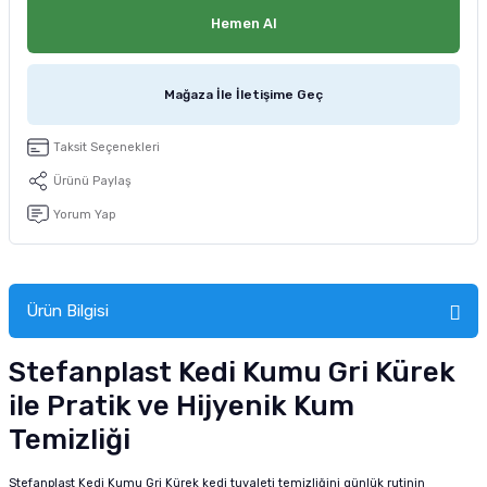
tucu
Sepeti
 Fırçası
Sump Filtre Malzemesi
Pro Plan Kedi Maması
Hemen Al
Pond Ürünleri
 Güvenlik Ürünleri
Akvaryum Ozon ve UV Ürünleri
Purina Kedi Maması
Mağaza İle İletişime Geç
manları
akım Ürünleri
Royal Canin Kedi Maması
Taksit Seçenekleri
lik ve Bakım Ürünleri
Ürünü Paylaş
Yorum Yap
uluk
 - Akvaryum Kumu
Ürün Bilgisi
 Parçaları
Stefanplast Kedi Kumu Gri Kürek
e Malzemesi
ile Pratik ve Hijyenik Kum
Temizliği
Stefanplast Kedi Kumu Gri Kürek kedi tuvaleti temizliğini günlük rutinin