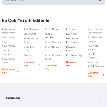
Soru Sor
Bu ürünün fiyat bilgisi, resim, ürün açıklamalarında ve diğer konularda
yetersiz gördüğünüz noktaları öneri formunu kullanarak tarafımıza
En Çok Tercih Edilenler
iletebilirsiniz.
Görüş ve önerileriniz için teşekkür ederiz.
Akvaryum
Kedi Maması
Köpek Maması
Kuş Kafesi
Royal Canin
Malzemeleri
Kedi Maması
Kedi Kumu
Köpek
Kuş Yemi
Ürün resmi kalitesiz, bozuk veya görüntülenemiyor.
Balık Yemi
Kulübesi
Pro Plan Kedi
Bentonit Kedi
Muhabbet
Maması
Deniz
Kumu
Köpek Tasması
Kuşu Yemi
Ürün açıklamasında eksik bilgiler bulunuyor.
Akvaryumu
N&D Kedi
Silika Kedi
Köpek Mama
Papağan
Maması
Protein
Ürün bilgilerinde hatalar bulunuyor.
Kumu
Kabı
Kafesi
Skimmer
Hills Kedi
Kedi Evi
Köpek Taşıma
Kuş Oyuncağı
Ürün fiyatı diğer sitelerden daha pahalı.
Maması
Akvaryum
Kafesi
Devamını
Devamını
Isıtıcı
Advance
Bu ürüne benzer farklı alternatifler olmalı.
Gör
Devamını
Gör
Köpek Maması
Devamını
Gör
Gör
Devamını
Gör
Gönder
Kurumsal