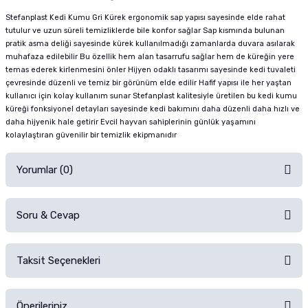
Stefanplast Kedi Kumu Gri Kürek ergonomik sap yapısı sayesinde elde rahat
tutulur ve uzun süreli temizliklerde bile konfor sağlar Sap kısmında bulunan
pratik asma deliği sayesinde kürek kullanılmadığı zamanlarda duvara asılarak
muhafaza edilebilir Bu özellik hem alan tasarrufu sağlar hem de küreğin yere
temas ederek kirlenmesini önler Hijyen odaklı tasarımı sayesinde kedi tuvaleti
çevresinde düzenli ve temiz bir görünüm elde edilir Hafif yapısı ile her yaştan
kullanıcı için kolay kullanım sunar Stefanplast kalitesiyle üretilen bu kedi kumu
küreği fonksiyonel detayları sayesinde kedi bakımını daha düzenli daha hızlı ve
daha hijyenik hale getirir Evcil hayvan sahiplerinin günlük yaşamını
kolaylaştıran güvenilir bir temizlik ekipmanıdır
Yorumlar (0)
Soru & Cevap
Alışverişinizden sonra ürüne yorum yapın, alışveriş puanı kazanın!
Sorularınız için
iletişim formunu
kullanınız.
Taksit Seçenekleri
Ürün hakkında henüz soru sorulmamış.
Ürünü Satın Al ve Yorumla
Önerileriniz