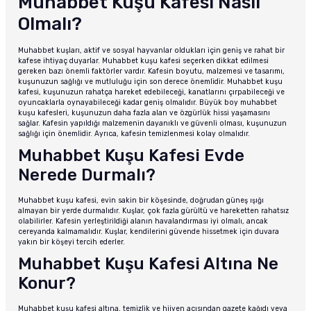
Muhabbet Kuşu Kafesi Nasıl
Olmalı?
Muhabbet kuşları, aktif ve sosyal hayvanlar oldukları için geniş ve rahat bir
kafese ihtiyaç duyarlar. Muhabbet kuşu kafesi seçerken dikkat edilmesi
gereken bazı önemli faktörler vardır. Kafesin boyutu, malzemesi ve tasarımı,
kuşunuzun sağlığı ve mutluluğu için son derece önemlidir. Muhabbet kuşu
kafesi, kuşunuzun rahatça hareket edebileceği, kanatlarını çırpabileceği ve
oyuncaklarla oynayabileceği kadar geniş olmalıdır. Büyük boy muhabbet
kuşu kafesleri, kuşunuzun daha fazla alan ve özgürlük hissi yaşamasını
sağlar. Kafesin yapıldığı malzemenin dayanıklı ve güvenli olması, kuşunuzun
sağlığı için önemlidir. Ayrıca, kafesin temizlenmesi kolay olmalıdır.
Muhabbet Kuşu Kafesi Evde
Nerede Durmalı?
Muhabbet kuşu kafesi, evin sakin bir köşesinde, doğrudan güneş ışığı
almayan bir yerde durmalıdır. Kuşlar, çok fazla gürültü ve hareketten rahatsız
olabilirler. Kafesin yerleştirildiği alanın havalandırması iyi olmalı, ancak
cereyanda kalmamalıdır. Kuşlar, kendilerini güvende hissetmek için duvara
yakın bir köşeyi tercih ederler.
Muhabbet Kuşu Kafesi Altına Ne
Konur?
Muhabbet kuşu kafesi altına, temizlik ve hijyen açısından gazete kağıdı veya