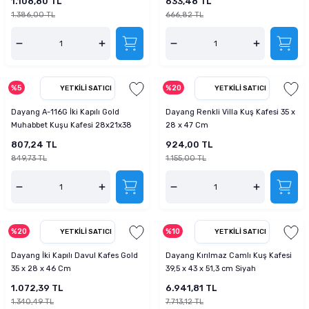
1.108,80 TL
633,48 TL
1.386,00 TL
666,82 TL
%5
%20
YETKILI SATICI
YETKILI SATICI
Dayang A-116G İki Kapılı Gold
Dayang Renkli Villa Kuş Kafesi 35 x
Muhabbet Kuşu Kafesi 28x21x38
28 x 47 Cm
Cm
807,24 TL
924,00 TL
849,73 TL
1.155,00 TL
%20
%10
YETKILI SATICI
YETKILI SATICI
Dayang İki Kapılı Davul Kafes Gold
Dayang Kırılmaz Camlı Kuş Kafesi
35 x 28 x 46 Cm
39,5 x 43 x 51,3 cm Siyah
1.072,39 TL
6.941,81 TL
1.340,49 TL
7.713,12 TL