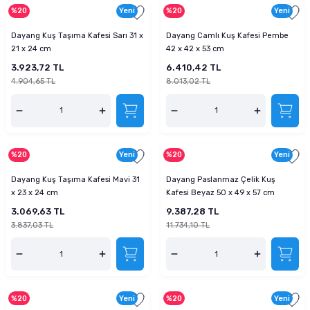
%20
Yeni
%20
Yeni
Dayang Kuş Taşıma Kafesi Sarı 31 x
Dayang Camlı Kuş Kafesi Pembe
21 x 24 cm
42 x 42 x 53 cm
3.923,72 TL
6.410,42 TL
4.904,65 TL
8.013,02 TL
%20
Yeni
%20
Yeni
Dayang Kuş Taşıma Kafesi Mavi 31
Dayang Paslanmaz Çelik Kuş
x 23 x 24 cm
Kafesi Beyaz 50 x 49 x 57 cm
3.069,63 TL
9.387,28 TL
3.837,03 TL
11.734,10 TL
%20
Yeni
%20
Yeni