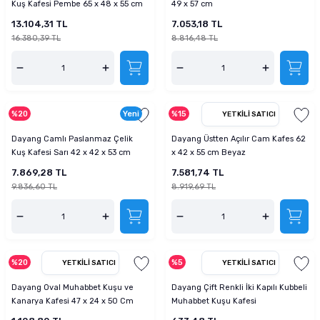
Kuş Kafesi Pembe 65 x 48 x 55 cm
49 x 57 cm
13.104,31 TL
7.053,18 TL
16.380,39 TL
8.816,48 TL
%20
Yeni
%15
YETKILI SATICI
Dayang Camlı Paslanmaz Çelik
Dayang Üstten Açılır Cam Kafes 62
Kuş Kafesi Sarı 42 x 42 x 53 cm
x 42 x 55 cm Beyaz
7.869,28 TL
7.581,74 TL
9.836,60 TL
8.919,69 TL
%20
%5
YETKILI SATICI
YETKILI SATICI
Dayang Oval Muhabbet Kuşu ve
Dayang Çift Renkli İki Kapılı Kubbeli
Kanarya Kafesi 47 x 24 x 50 Cm
Muhabbet Kuşu Kafesi