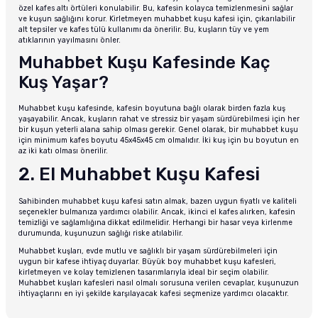
özel kafes altı örtüleri konulabilir. Bu, kafesin kolayca temizlenmesini sağlar
ve kuşun sağlığını korur. Kirletmeyen muhabbet kuşu kafesi için, çıkarılabilir
alt tepsiler ve kafes tülü kullanımı da önerilir. Bu, kuşların tüy ve yem
atıklarının yayılmasını önler.
Muhabbet Kuşu Kafesinde Kaç
Kuş Yaşar?
Muhabbet kuşu kafesinde, kafesin boyutuna bağlı olarak birden fazla kuş
yaşayabilir. Ancak, kuşların rahat ve stressiz bir yaşam sürdürebilmesi için her
bir kuşun yeterli alana sahip olması gerekir. Genel olarak, bir muhabbet kuşu
için minimum kafes boyutu 45x45x45 cm olmalıdır. İki kuş için bu boyutun en
az iki katı olması önerilir.
2. El Muhabbet Kuşu Kafesi
Sahibinden muhabbet kuşu kafesi satın almak, bazen uygun fiyatlı ve kaliteli
seçenekler bulmanıza yardımcı olabilir. Ancak, ikinci el kafes alırken, kafesin
temizliği ve sağlamlığına dikkat edilmelidir. Herhangi bir hasar veya kirlenme
durumunda, kuşunuzun sağlığı riske atılabilir.
Muhabbet kuşları, evde mutlu ve sağlıklı bir yaşam sürdürebilmeleri için
uygun bir kafese ihtiyaç duyarlar. Büyük boy muhabbet kuşu kafesleri,
kirletmeyen ve kolay temizlenen tasarımlarıyla ideal bir seçim olabilir.
Muhabbet kuşları kafesleri nasıl olmalı sorusuna verilen cevaplar, kuşunuzun
ihtiyaçlarını en iyi şekilde karşılayacak kafesi seçmenize yardımcı olacaktır.