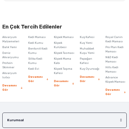
En Çok Tercih Edilenler
Akvaryum
Kedi Maması
Köpek Maması
Kuş Kafesi
Royal Canin
Malzemeleri
Kedi Maması
Kedi Kumu
Köpek
Kuş Yemi
Balık Yemi
Kulübesi
Pro Plan Kedi
Bentonit Kedi
Muhabbet
Maması
Deniz
Kumu
Köpek Tasması
Kuşu Yemi
Akvaryumu
N&D Kedi
Silika Kedi
Köpek Mama
Papağan
Maması
Protein
Kumu
Kabı
Kafesi
Skimmer
Hills Kedi
Kedi Evi
Köpek Taşıma
Kuş Oyuncağı
Maması
Akvaryum
Kafesi
Devamını
Devamını
Isıtıcı
Advance
Gör
Devamını
Gör
Köpek Maması
Devamını
Gör
Gör
Devamını
Gör
Kurumsal