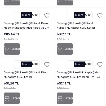
YETKILI SATICI
Tükendi
YETKILI SATICI
Tükendi
Dayang Çift Renkli Çift Kapılı Davul
Dayang Çift Renkli Çift Kapılı
Model Muhabbet Kuşu Kafesi 35 Cm
Kubbeli Muhabbet Kuşu Kafesi
- 28 Cm - 46 Cm
985,44 TL
637,13 TL
1.037,30 TL
670,67 TL
Tükendi
Tükendi
YETKILI SATICI
Tükendi
YETKILI SATICI
Tükendi
Dayang Çift Renkli Çift Kapılı Düz
Dayang Çift Renkli İki Kapılı Çatılı
Muhabbet Kuşu Kafesi
Muhabbet Kuşu Kafesi 30 Cm - 23
Cm - 39 Cm
631,28 TL
637,13 TL
664,51 TL
670,67 TL
Tükendi
Tükendi