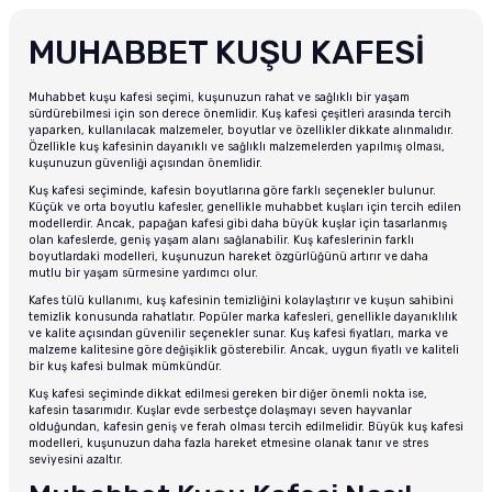
MUHABBET KUŞU KAFESİ
Muhabbet kuşu kafesi seçimi, kuşunuzun rahat ve sağlıklı bir yaşam
sürdürebilmesi için son derece önemlidir. Kuş kafesi çeşitleri arasında tercih
yaparken, kullanılacak malzemeler, boyutlar ve özellikler dikkate alınmalıdır.
Özellikle kuş kafesinin dayanıklı ve sağlıklı malzemelerden yapılmış olması,
kuşunuzun güvenliği açısından önemlidir.
Kuş kafesi seçiminde, kafesin boyutlarına göre farklı seçenekler bulunur.
Küçük ve orta boyutlu kafesler, genellikle muhabbet kuşları için tercih edilen
modellerdir. Ancak, papağan kafesi gibi daha büyük kuşlar için tasarlanmış
olan kafeslerde, geniş yaşam alanı sağlanabilir. Kuş kafeslerinin farklı
boyutlardaki modelleri, kuşunuzun hareket özgürlüğünü artırır ve daha
mutlu bir yaşam sürmesine yardımcı olur.
Kafes tülü kullanımı, kuş kafesinin temizliğini kolaylaştırır ve kuşun sahibini
temizlik konusunda rahatlatır. Popüler marka kafesleri, genellikle dayanıklılık
ve kalite açısından güvenilir seçenekler sunar. Kuş kafesi fiyatları, marka ve
malzeme kalitesine göre değişiklik gösterebilir. Ancak, uygun fiyatlı ve kaliteli
bir kuş kafesi bulmak mümkündür.
Kuş kafesi seçiminde dikkat edilmesi gereken bir diğer önemli nokta ise,
kafesin tasarımıdır. Kuşlar evde serbestçe dolaşmayı seven hayvanlar
olduğundan, kafesin geniş ve ferah olması tercih edilmelidir. Büyük kuş kafesi
modelleri, kuşunuzun daha fazla hareket etmesine olanak tanır ve stres
seviyesini azaltır.