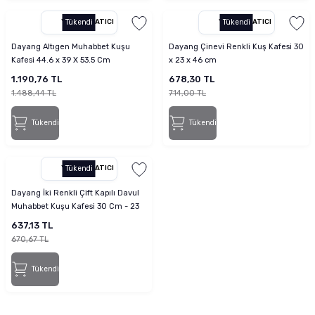
YETKILI SATICI
Tükendi
YETKILI SATICI
Tükendi
Dayang Altıgen Muhabbet Kuşu
Dayang Çinevi Renkli Kuş Kafesi 30
Kafesi 44.6 x 39 X 53.5 Cm
x 23 x 46 cm
1.190,76 TL
678,30 TL
1.488,44 TL
714,00 TL
Tükendi
Tükendi
YETKILI SATICI
Tükendi
Dayang İki Renkli Çift Kapılı Davul
Muhabbet Kuşu Kafesi 30 Cm - 23
Cm - 39 Cm
637,13 TL
670,67 TL
Tükendi