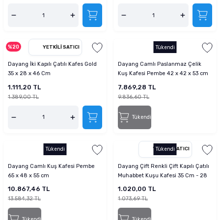
%20
YETKILI SATICI
Tükendi
Dayang İki Kapılı Çatılı Kafes Gold
Dayang Camlı Paslanmaz Çelik
35 x 28 x 46 Cm
Kuş Kafesi Pembe 42 x 42 x 53 cm
1.111,20 TL
7.869,28 TL
1.389,00 TL
9.836,60 TL
Tükendi
Tükendi
YETKILI SATICI
Tükendi
Dayang Camlı Kuş Kafesi Pembe
Dayang Çift Renkli Çift Kapılı Çatılı
65 x 48 x 55 cm
Muhabbet Kuşu Kafesi 35 Cm - 28
Cm - 46 Cm
10.867,46 TL
1.020,00 TL
13.584,32 TL
1.073,69 TL
Tükendi
Tükendi