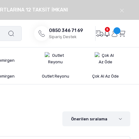
RTLARINA 12 TAKSİT İMKANI
5
0850 346 71 69
Sipariş Destek
emirgen
Outlet Reyonu
Çok Al Az Öde