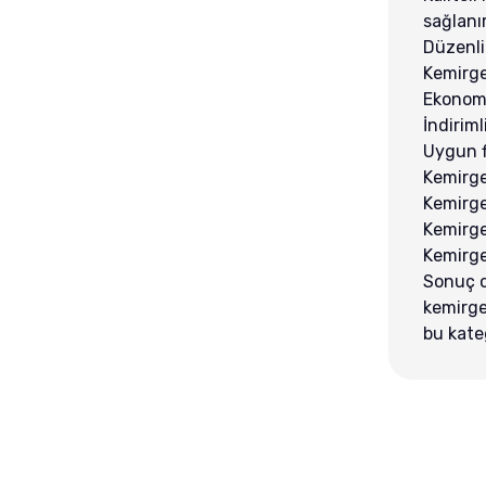
sağlanır
Düzenli 
Kemirge
Ekonomi
İndiriml
Uygun f
Kemirge
Kemirge
Kemirge
Kemirge
Sonuç o
kemirge
bu kateg