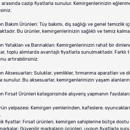
 arasında cazip fiyatlarla sunulur. Kemirgenlerinizin eğlenme
rsiniz.
 Bakım Ürünleri: Tüy bakımı, diş sağlığı ve genel temizlik iç
ktadır. Bu ürünler, kemirgenlerinizin sağlıklı ve temiz kalma
n Yatakları ve Barınakları: Kemirgenlerinizin rahat bir dinlen
ar, toplu alımlarda avantajlı fiyatlarla sunulmaktadır. Farklı
u artırabilirsiniz.
n Aksesuarları: Suluklar, yemlikler, tırmanma aparatları ve d
la sunulur. Bu aksesuarlar, kemirgenlerinizin yaşam alanların
n Fırsat Ürünleri kategorisinde alışveriş yapmanın faydaları
rün yelpazesi: Kemirgen yemlerinden, kafeslere; oyuncaklard
.
k fiyatlar: Fırsat ürünleri, kemirgen sahiplerine bütçe dost
 markalar: Güvenilir markaların ürünleri, uygun fiyatlarla sun