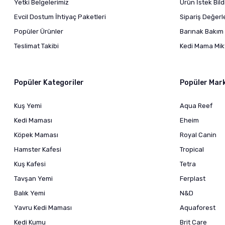
Yetki Belgelerimiz
Ürün İstek Bil
Evcil Dostum İhtiyaç Paketleri
Sipariş Değer
Popüler Ürünler
Barınak Bakım 
Teslimat Takibi
Kedi Mama Mikt
Popüler Kategoriler
Popüler Mar
Kuş Yemi
Aqua Reef
Kedi Maması
Eheim
Köpek Maması
Royal Canin
Hamster Kafesi
Tropical
Kuş Kafesi
Tetra
Tavşan Yemi
Ferplast
Balık Yemi
N&D
Yavru Kedi Maması
Aquaforest
Kedi Kumu
Brit Care