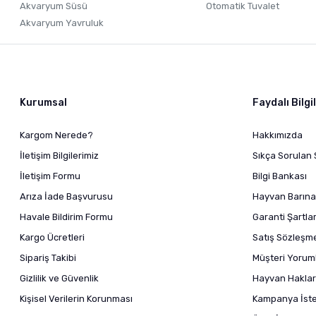
Akvaryum Süsü
Otomatik Tuvalet
Akvaryum Yavruluk
Kurumsal
Faydalı Bilgi
Kargom Nerede?
Hakkımızda
İletişim Bilgilerimiz
Sıkça Sorulan 
İletişim Formu
Bilgi Bankası
Arıza İade Başvurusu
Hayvan Barına
Havale Bildirim Formu
Garanti Şartlar
Kargo Ücretleri
Satış Sözleşm
Sipariş Takibi
Müşteri Yoruml
Gizlilik ve Güvenlik
Hayvan Haklar
Kişisel Verilerin Korunması
Kampanya İstek