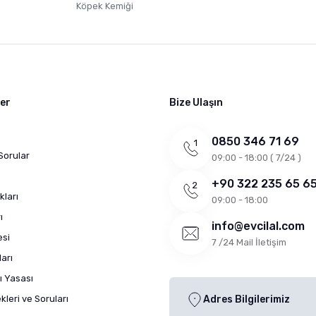
Köpek Kemiği
ler
Bize Ulaşın
0850 346 71 69
Sorular
09:00 - 18:00 ( 7/24 )
+90 322 235 65 6
kları
09:00 - 18:00
ı
info@evcilal.com
esi
7 /24 Mail İletişim
arı
ı Yasası
leri ve Soruları
Adres Bilgilerimiz