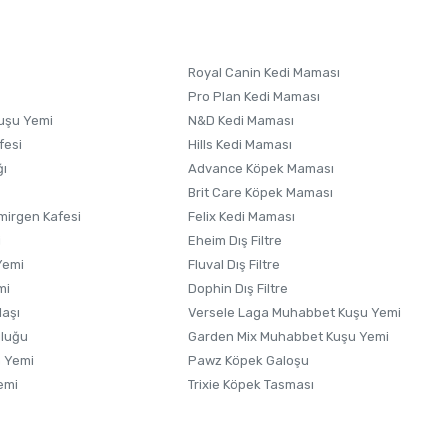
Royal Canin Kedi Maması
Pro Plan Kedi Maması
uşu Yemi
N&D Kedi Maması
fesi
Hills Kedi Maması
ğı
Advance Köpek Maması
Brit Care Köpek Maması
irgen Kafesi
Felix Kedi Maması
i
Eheim Dış Filtre
Yemi
Fluval Dış Filtre
mi
Dophin Dış Filtre
laşı
Versele Laga Muhabbet Kuşu Yemi
uluğu
Garden Mix Muhabbet Kuşu Yemi
 Yemi
Pawz Köpek Galoşu
emi
Trixie Köpek Tasması