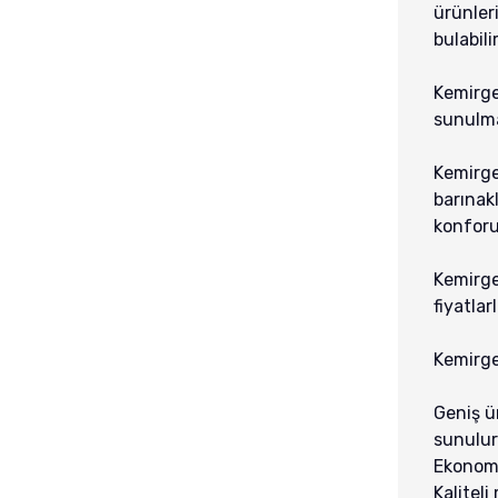
ürünleri
bulabili
Kemirgen
sunulma
Kemirge
barınakl
konforun
Kemirge
fiyatlar
Kemirge
Geniş ü
sunulur
Ekonomi
Kaliteli