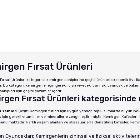
 T ...
Trixie Kedi Köpek Uz ...
Havuz Balığı Ye
 TL
Fiyat :
650,00 TL
Fiyat :
2.560
00 TL
İndirimli 585,00 TL
İndirimli 1.97
irgen Fırsat Ürünleri
ırsat Ürünleri kategorisi, kemirgen sahiplerine çeşitli ürünleri ekonomik fiyatl
ir. Bu kategori, kemirgenler için gerekli olan yiyecek, barınak, oyuncak ve bak
ahipleri için çeşitli çözümler içerir.
rgen Fırsat Ürünleri kategorisinde n
 Yemleri
Çeşitli kemirgen türleri için uygun yemler, toplu alımlarda büyük indi
 için gerekli vitaminler ve minerallerle zenginleştirilmiştir. Kemirgen Kafesleri
 sunulmaktadır. Farklı yaşam alanları ve aksesuarlarla donatılmış kafesler, kemir
 Oyuncakları: Kemirgenlerin zihinsel ve fiziksel aktivitelerin