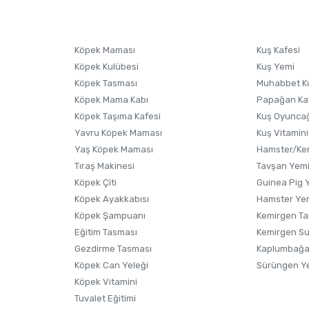
Köpek Maması
Kuş Kafesi
Köpek Kulübesi
Kuş Yemi
Köpek Tasması
Muhabbet K
Köpek Mama Kabı
Papağan Ka
Köpek Taşıma Kafesi
Kuş Oyunca
Yavru Köpek Maması
Kuş Vitamini
Yaş Köpek Maması
Hamster/Kem
Tıraş Makinesi
Tavşan Yem
Köpek Çiti
Guinea Pig 
Köpek Ayakkabısı
Hamster Ye
Köpek Şampuanı
Kemirgen Ta
Eğitim Tasması
Kemirgen S
Gezdirme Tasması
Kaplumbağa
Köpek Can Yeleği
Sürüngen Y
Köpek Vitamini
Tuvalet Eğitimi