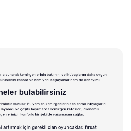
mi Te ...
Sera Nature Vipan Fl ...
Seachem Axolo
,00 TL
Fiyat :
1.337,00 TL
Fiyat :
57
1,20 TL
İndirimli 1.136,45 TL
İndirimli 
arla sunarak kemirgenlerinin bakımını ve ihtiyaçlarını daha uygun
ım ürünlerini kapsar ve hem yeni başlayanlar hem de deneyimli
eler bulabilirsiniz
rimlerle sunulur. Bu yemler, kemirgenlerin beslenme ihtiyaçlarını
: Dayanıklı ve çeşitli boyutlarda kemirgen kafesleri, ekonomik
genlerinizin konforlu bir şekilde yaşamasını sağlar.
i artırmak için gerekli olan oyuncaklar, fırsat