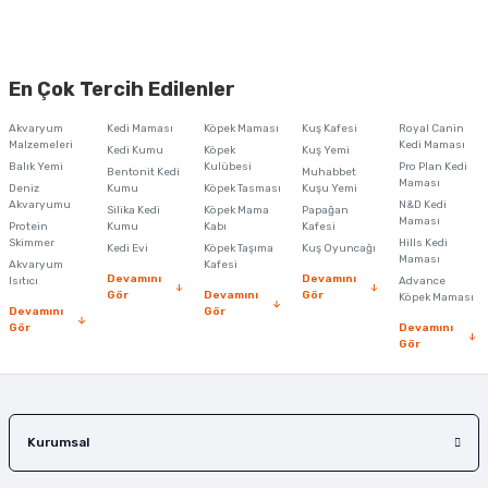
En Çok Tercih Edilenler
Akvaryum
Kedi Maması
Köpek Maması
Kuş Kafesi
Royal Canin
Malzemeleri
Kedi Maması
Kedi Kumu
Köpek
Kuş Yemi
Balık Yemi
Kulübesi
Pro Plan Kedi
Bentonit Kedi
Muhabbet
Maması
Deniz
Kumu
Köpek Tasması
Kuşu Yemi
Akvaryumu
N&D Kedi
Silika Kedi
Köpek Mama
Papağan
Maması
Protein
Kumu
Kabı
Kafesi
Skimmer
Hills Kedi
Kedi Evi
Köpek Taşıma
Kuş Oyuncağı
Maması
Akvaryum
Kafesi
Devamını
Devamını
Isıtıcı
Advance
Gör
Devamını
Gör
Köpek Maması
Devamını
Gör
Gör
Devamını
Gör
Kurumsal