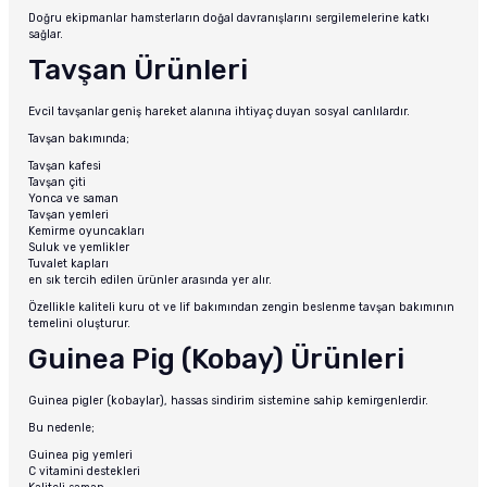
Doğru ekipmanlar hamsterların doğal davranışlarını sergilemelerine katkı
sağlar.
Tavşan Ürünleri
Evcil tavşanlar geniş hareket alanına ihtiyaç duyan sosyal canlılardır.
Tavşan bakımında;
Tavşan kafesi
Tavşan çiti
Yonca ve saman
Tavşan yemleri
Kemirme oyuncakları
Suluk ve yemlikler
Tuvalet kapları
en sık tercih edilen ürünler arasında yer alır.
Özellikle kaliteli kuru ot ve lif bakımından zengin beslenme tavşan bakımının
temelini oluşturur.
Guinea Pig (Kobay) Ürünleri
Guinea pigler (kobaylar), hassas sindirim sistemine sahip kemirgenlerdir.
Bu nedenle;
Guinea pig yemleri
C vitamini destekleri