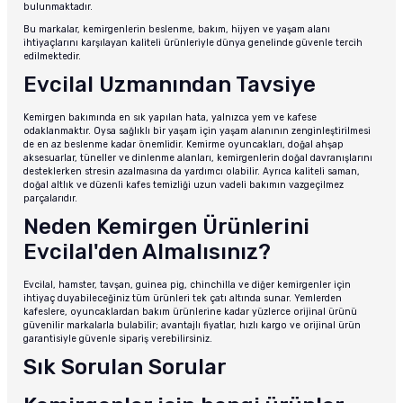
bulunmaktadır.
Bu markalar, kemirgenlerin beslenme, bakım, hijyen ve yaşam alanı
ihtiyaçlarını karşılayan kaliteli ürünleriyle dünya genelinde güvenle tercih
edilmektedir.
Evcilal Uzmanından Tavsiye
Kemirgen bakımında en sık yapılan hata, yalnızca yem ve kafese
odaklanmaktır. Oysa sağlıklı bir yaşam için yaşam alanının zenginleştirilmesi
de en az beslenme kadar önemlidir. Kemirme oyuncakları, doğal ahşap
aksesuarlar, tüneller ve dinlenme alanları, kemirgenlerin doğal davranışlarını
desteklerken stresin azalmasına da yardımcı olabilir. Ayrıca kaliteli saman,
doğal altlık ve düzenli kafes temizliği uzun vadeli bakımın vazgeçilmez
parçalarıdır.
Neden Kemirgen Ürünlerini
Evcilal'den Almalısınız?
Evcilal, hamster, tavşan, guinea pig, chinchilla ve diğer kemirgenler için
ihtiyaç duyabileceğiniz tüm ürünleri tek çatı altında sunar. Yemlerden
kafeslere, oyuncaklardan bakım ürünlerine kadar yüzlerce orijinal ürünü
güvenilir markalarla bulabilir; avantajlı fiyatlar, hızlı kargo ve orijinal ürün
garantisiyle güvenle sipariş verebilirsiniz.
Sık Sorulan Sorular