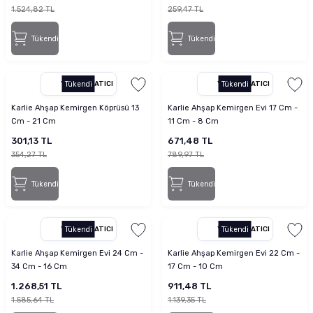
1.524,82 TL
259,47 TL
Tükendi
Tükendi
YETKILI SATICI
Tükendi
YETKILI SATICI
Tükendi
Karlie Ahşap Kemirgen Köprüsü 13
Karlie Ahşap Kemirgen Evi 17 Cm -
Cm - 21 Cm
11 Cm - 8 Cm
301,13 TL
671,48 TL
354,27 TL
789,97 TL
Tükendi
Tükendi
YETKILI SATICI
Tükendi
YETKILI SATICI
Tükendi
Karlie Ahşap Kemirgen Evi 24 Cm -
Karlie Ahşap Kemirgen Evi 22 Cm -
34 Cm - 16 Cm
17 Cm - 10 Cm
1.268,51 TL
911,48 TL
1.585,64 TL
1.139,35 TL