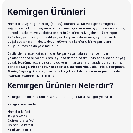
Kemirgen Ürünleri
Hamster, tavşan, guinea pig (kobay), chinchilla, rat ve diğer kemirgenler,
sağlıklı ve mutlu bir yaşam sürdürebilmek için türlerine uygun yaşam alanına,
dengeli beslenmeye ve doğru bakım ürünlerine ihtiyaç duyar.
Kemirgen
ürünleri
, yalnızca günlük ihtiyaçları karşılamakla kalmaz; aynı zamanda
doğal davranışlarını destekleyen güvenli ve konforlu bir yaşam alanı
oluşturulmasına da yardımcı olur.
Evcilal'de hamster kafeslerinden tavşan yaşam alanlarına, kemirgen
yemlerinden talaş ve altlıklara, oyuncaklardan bakım ürünlerine kadar ihtiyaç
duyabileceğiniz yüzlerce ürünü güvenilir markalarla bir arada bulabilirsiniz.
Versele Laga, Vitakraft, Nature Plan, Garden Mix, Quik, Trixie, Ferplast,
Savic, Dayang, Flamingo
ve daha birçok kaliteli markanın orijinal ürünleri
avantajlı fiyatlarla sizleri bekliyor.
Kemirgen Ürünleri Nelerdir?
Kemirgen bakımında kullanılan ürünler birçok farklı kategoriye ayrılır.
Kategori içerisinde;
Hamster kafesi
Tavşan kafesi
Guinea pig kafesi
Chinchilla kafesi
Kemirgen yemleri