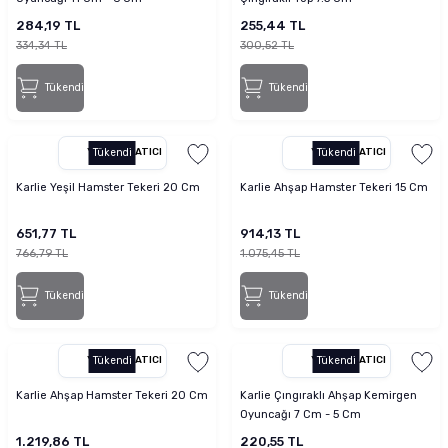
284,19 TL
255,44 TL
334,34 TL
300,52 TL
Tükendi
Tükendi
YETKILI SATICI
Tükendi
YETKILI SATICI
Tükendi
Karlie Yeşil Hamster Tekeri 20 Cm
Karlie Ahşap Hamster Tekeri 15 Cm
651,77 TL
914,13 TL
766,79 TL
1.075,45 TL
Tükendi
Tükendi
YETKILI SATICI
Tükendi
YETKILI SATICI
Tükendi
Karlie Ahşap Hamster Tekeri 20 Cm
Karlie Çıngıraklı Ahşap Kemirgen
Oyuncağı 7 Cm - 5 Cm
1.219,86 TL
220,55 TL