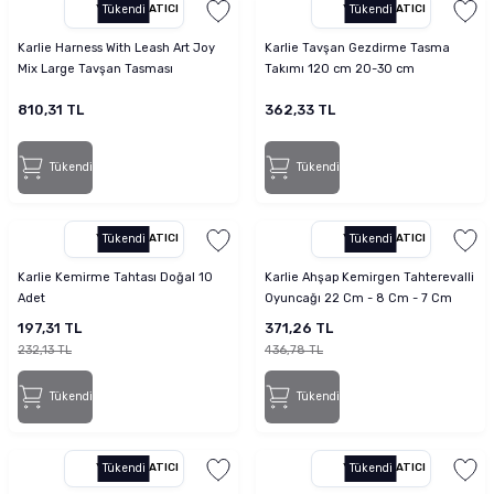
YETKILI SATICI
Tükendi
YETKILI SATICI
Tükendi
tucu
Sepeti
 Fırçası
Sump Filtre Malzemesi
Pro Plan Kedi Maması
Karlie Harness With Leash Art Joy
Karlie Tavşan Gezdirme Tasma
Mix Large Tavşan Tasması
Takımı 120 cm 20-30 cm
Pond Ürünleri
 Güvenlik Ürünleri
Akvaryum Ozon ve UV Ürünleri
Purina Kedi Maması
810,31 TL
362,33 TL
manları
akım Ürünleri
Royal Canin Kedi Maması
Tükendi
Tükendi
lik ve Bakım Ürünleri
uluk
YETKILI SATICI
Tükendi
YETKILI SATICI
Tükendi
Karlie Kemirme Tahtası Doğal 10
Karlie Ahşap Kemirgen Tahterevalli
 - Akvaryum Kumu
Adet
Oyuncağı 22 Cm - 8 Cm - 7 Cm
197,31 TL
371,26 TL
 Parçaları
232,13 TL
436,78 TL
e Malzemesi
Tükendi
Tükendi
YETKILI SATICI
Tükendi
YETKILI SATICI
Tükendi