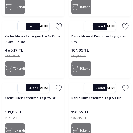
Tükendi
Tükendi
YETKILI SATICI
Tükendi
YETKILI SATICI
Tükendi
Karlie Ahşap Kemirgen Evi 15 Cm -
Karlie Mineral Kemirme Taşı Çap 5
9 Cm - 9 Cm
Cm
463,17 TL
101,85 TL
544,91 TL
119,82 TL
Tükendi
Tükendi
YETKILI SATICI
Tükendi
YETKILI SATICI
Tükendi
Karlie Çilek Kemirme Taşı 25 Gr
Karlie Muz Kemirme Taşı 50 Gr
101,85 TL
158,52 TL
119,82 TL
186,49 TL
Tükendi
Tükendi