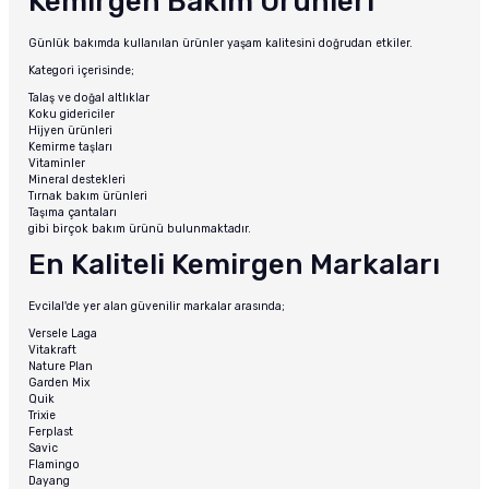
Kemirgen Bakım Ürünleri
Günlük bakımda kullanılan ürünler yaşam kalitesini doğrudan etkiler.
Kategori içerisinde;
Talaş ve doğal altlıklar
Koku gidericiler
Hijyen ürünleri
Kemirme taşları
Vitaminler
Mineral destekleri
Tırnak bakım ürünleri
Taşıma çantaları
gibi birçok bakım ürünü bulunmaktadır.
En Kaliteli Kemirgen Markaları
Evcilal'de yer alan güvenilir markalar arasında;
Versele Laga
Vitakraft
Nature Plan
Garden Mix
Quik
Trixie
Ferplast
Savic
Flamingo
Dayang