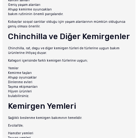
Kaliteli saman
Geniş yaşam alanları
Ahşap kemirme oyuncakları
bakım rutininin önemli parçalarıdır.
Kobaylar sosyal canlılar olduğu için yaşam alanlarının mümkün olduğunca
geniş olması önerilir.
Chinchilla ve Diğer Kemirgenler
Chinchilla, rat, degu ve diğer kemirgen türleri de türlerine uygun bakım
ürünlerine ihtiyaç duyar.
Kategori içerisinde farklı kemirgen türlerine uygun;
Yemler
Kemirme taşları
Ahşap oyuncaklar
Dinlenme evleri
Taşıma ekipmanları
Hijyen ürünleri
bulabilirsiniz.
Kemirgen Yemleri
Sağlıklı beslenme kemirgen bakımının temelidir.
Evcilal'de;
Hamster yemleri
Tavşan yemleri