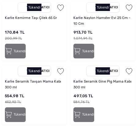
YETKILI SATICI
Tükendi
YETKILI SATICI
Tükendi
Karlie Kemirme Taşı Çilek 65 Gr
Karlie Naylon Hamster Evi 25 Cm -
10 Cm
170,84 TL
913,70 TL
200,99 TL
1.074,94 TL
Tükendi
Tükendi
YETKILI SATICI
Tükendi
YETKILI SATICI
Tükendi
Karlie Seramik Tavşan Mama Kabı
Karlie Seramik Gine Pig Mama Kabı
300 ml
300 ml
554,98 TL
497,05 TL
652,92 TL
584,76 TL
Tükendi
Tükendi