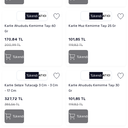
YETKILI SATICI
Tükendi
YETKILI SATICI
Tükendi
Karlie Ahududu Kemirme Taşı 60
Karlie Muz Kemirme Taşı 25 Gr
Gr
170,84 TL
101,85 TL
200,99 TL
119,82 TL
Tükendi
Tükendi
YETKILI SATICI
Tükendi
YETKILI SATICI
Tükendi
Karlie Sebze Tutacağı 3 Cm - 3 Cm
Karlie Ahududu Kemirme Taşı 30
- 17 Cm
Gr
327,72 TL
101,85 TL
385,56 TL
119,82 TL
Tükendi
Tükendi