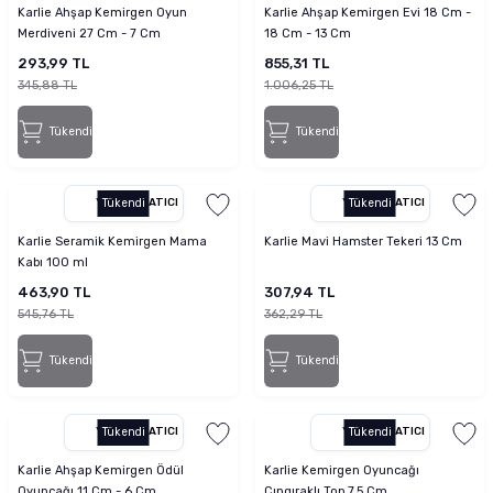
Karlie Ahşap Kemirgen Oyun
Karlie Ahşap Kemirgen Evi 18 Cm -
Merdiveni 27 Cm - 7 Cm
18 Cm - 13 Cm
293,99 TL
855,31 TL
345,88 TL
1.006,25 TL
Tükendi
Tükendi
YETKILI SATICI
Tükendi
YETKILI SATICI
Tükendi
Karlie Seramik Kemirgen Mama
Karlie Mavi Hamster Tekeri 13 Cm
Kabı 100 ml
463,90 TL
307,94 TL
545,76 TL
362,29 TL
Tükendi
Tükendi
YETKILI SATICI
Tükendi
YETKILI SATICI
Tükendi
Karlie Ahşap Kemirgen Ödül
Karlie Kemirgen Oyuncağı
Oyuncağı 11 Cm - 6 Cm
Çıngıraklı Top 7.5 Cm