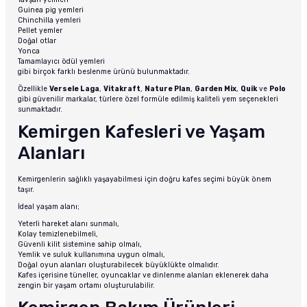
Guinea pig yemleri
Chinchilla yemleri
Pellet yemler
Doğal otlar
Yonca
Tamamlayıcı ödül yemleri
gibi birçok farklı beslenme ürünü bulunmaktadır.
Özellikle
Versele Laga
,
Vitakraft
,
Nature Plan
,
Garden Mix
,
Quik
ve
Polo
gibi güvenilir markalar, türlere özel formüle edilmiş kaliteli yem seçenekleri
sunmaktadır.
Kemirgen Kafesleri ve Yaşam
Alanları
Kemirgenlerin sağlıklı yaşayabilmesi için doğru kafes seçimi büyük önem
taşır.
İdeal yaşam alanı;
Yeterli hareket alanı sunmalı,
Kolay temizlenebilmeli,
Güvenli kilit sistemine sahip olmalı,
Yemlik ve suluk kullanımına uygun olmalı,
Doğal oyun alanları oluşturabilecek büyüklükte olmalıdır.
Kafes içerisine tüneller, oyuncaklar ve dinlenme alanları eklenerek daha
zengin bir yaşam ortamı oluşturulabilir.