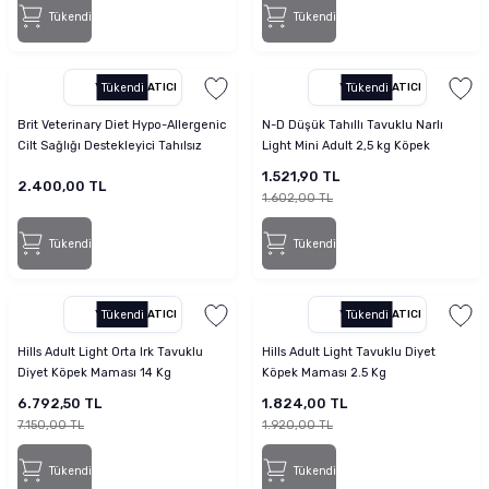
Tükendi
Tükendi
YETKILI SATICI
Tükendi
YETKILI SATICI
Tükendi
Brit Veterinary Diet Hypo-Allergenic
N-D Düşük Tahıllı Tavuklu Narlı
Cilt Sağlığı Destekleyici Tahılsız
Light Mini Adult 2,5 kg Köpek
Köpek Maması 2 kg
Maması
1.521,90 TL
2.400,00 TL
1.602,00 TL
Tükendi
Tükendi
YETKILI SATICI
Tükendi
YETKILI SATICI
Tükendi
Hills Adult Light Orta Irk Tavuklu
Hills Adult Light Tavuklu Diyet
Diyet Köpek Maması 14 Kg
Köpek Maması 2.5 Kg
6.792,50 TL
1.824,00 TL
7.150,00 TL
1.920,00 TL
Tükendi
Tükendi