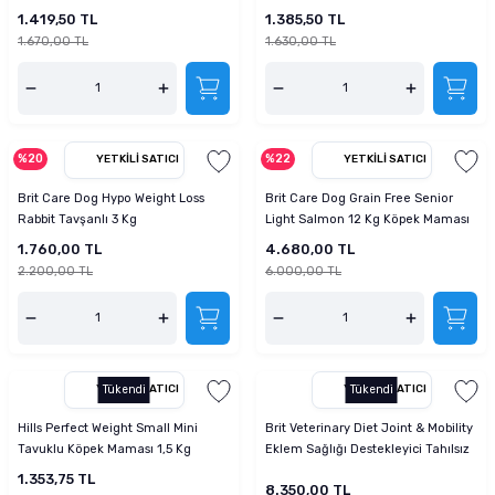
1.419,50 TL
1.385,50 TL
1.670,00 TL
1.630,00 TL
%20
%22
YETKILI SATICI
YETKILI SATICI
Brit Care Dog Hypo Weight Loss
Brit Care Dog Grain Free Senior
Rabbit Tavşanlı 3 Kg
Light Salmon 12 Kg Köpek Maması
1.760,00 TL
4.680,00 TL
2.200,00 TL
6.000,00 TL
YETKILI SATICI
Tükendi
YETKILI SATICI
Tükendi
Hills Perfect Weight Small Mini
Brit Veterinary Diet Joint & Mobility
Tavuklu Köpek Maması 1,5 Kg
Eklem Sağlığı Destekleyici Tahılsız
Köpek Maması 12kg
1.353,75 TL
8.350,00 TL