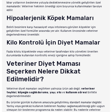
İdrar yollarının beslenme yoluyla desteklenmesine yönelik geliştirilen özel
mamalardır. Veteriner hekimin önerdiği süre boyunca kullanılmaları tavsiye
edilir.
Hipoalerjenik Köpek Mamaları
Belirli besinlere karşı hassasiyet veya intolerans görülen köpekler için
geliştirilen özel formüller arasında yer alır. Kullanım öncesinde veteriner
değerlendirmesi önemlidir.
Kilo Kontrolü İçin Diyet Mamalar
Fazla kilolu köpeklerde veya veteriner tarafından kilo yönetimi önerilen
durumlarda kullanılan kontrollü enerji içeriğine sahip formüllerdir.
Veteriner Diyet Maması
Seçerken Nelere Dikkat
Edilmelidir?
Veteriner diyet mamaları seçilirken yalnızca ürün adı değil;
veteriner
teşhisi
,
köpeğin sağlık durumu
,
yaşı
,
ırkı
ve
kullanım süresi
birlikte
değerlendirilmelidir.
Bu ürünler günlük kullanım amacıyla geliştirilmiş standart mamalar değildir.
Yanlış veya gereksiz kullanım beklenen faydayı sağlamayabileceği gibi uygun
olmayan bir beslenme programına da neden olabilir. Bu nedenle veteriner