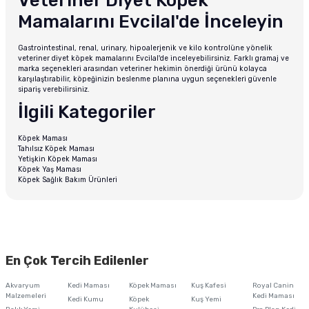
Veteriner Diyet Köpek
Mamalarını Evcilal'de İnceleyin
Gastrointestinal, renal, urinary, hipoalerjenik ve kilo kontrolüne yönelik
veteriner diyet köpek mamalarını Evcilal'de inceleyebilirsiniz. Farklı gramaj ve
marka seçenekleri arasından veteriner hekimin önerdiği ürünü kolayca
karşılaştırabilir, köpeğinizin beslenme planına uygun seçenekleri güvenle
sipariş verebilirsiniz.
İlgili Kategoriler
Köpek Maması
Tahılsız Köpek Maması
Yetişkin Köpek Maması
Köpek Yaş Maması
Köpek Sağlık Bakım Ürünleri
En Çok Tercih Edilenler
Akvaryum
Kedi Maması
Köpek Maması
Kuş Kafesi
Royal Canin
Malzemeleri
Kedi Maması
Kedi Kumu
Köpek
Kuş Yemi