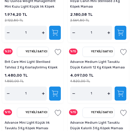
ND Quinoa Weight Management
Royal Canin Mini Sterilised 3 Kg
tucu
Sepeti
 Fırçası
Sump Filtre Malzemesi
Pro Plan Kedi Maması
Mini Kuzu Light Küçük Irk Köpek
Köpek Maması
Maması 2,5 Kg
1.974,20 TL
2.180,08 TL
Pond Ürünleri
 Güvenlik Ürünleri
Akvaryum Ozon ve UV Ürünleri
Purina Kedi Maması
2.122,80 TL
2.564,80 TL
manları
akım Ürünleri
Royal Canin Kedi Maması
lik ve Bakım Ürünleri
%20
%15
YETKILI SATICI
YETKILI SATICI
Brit Care Mini Light Sterilised
Advance Medium Light Tavuklu
uluk
Tahılsız 2 Kg Kısırlaştırılmış Köpek
Düşük Kalorili 12 Kg Köpek Maması
Maması
1.480,00 TL
4.097,00 TL
 - Akvaryum Kumu
1.850,00 TL
4.820,00 TL
 Parçaları
e Malzemesi
%15
%15
YETKILI SATICI
YETKILI SATICI
Advance Mini Light Küçük Irk
Advance Medium Light Tavuklu
Tavuklu 3 Kg Köpek Maması
Düşük Kalorili 3 Kg Köpek Maması