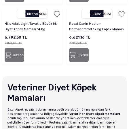
YETKILI SATICI
Tükendi
YETKILI SATICI
Tükendi
Hills Adult Light Tavuklu Büyük Irk
Royal Canin Medium
Diyet Köpek Maması 14 Kg
Dermacomfort 12 kg Köpek Maması
6.792,50 TL
6.621,16 TL
7.150,00 TL
7.789,60 TL
Tükendi
Tükendi
Veteriner Diyet Köpek
Mamaları
Bazı köpekler, sağlık durumlarına bağlı olarak günlük mamalardan farklı
beslenme programlarına ihtiyaç duyabilir.
Veteriner diyet köpek mamaları
,
belirli sağlık durumlarının beslenme yönetimini desteklemek amacıyla
geliştirilen özel formüllerdir. Protein, yağ, lif, mineral ve diğer besin öğeleri
kontrollü oranlarda hazırlanır ve normal bakım mamalarından farklı içerik