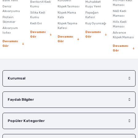
Balık Yemi
Kulübesi
Pro Plan Kedi
Bentonit Kedi
Muhabbet
Maması
Deniz
Kumu
Köpek Tasması
Kuşu Yemi
Akvaryumu
N&D Kedi
Silika Kedi
Köpek Mama
Papağan
Maması
Protein
Kumu
Kabı
Kafesi
Skimmer
Hills Kedi
Kedi Evi
Köpek Taşıma
Kuş Oyuncağı
Maması
Akvaryum
Kafesi
Devamını
Devamını
Isıtıcı
Advance
Gör
Devamını
Gör
Köpek Maması
Devamını
Gör
Gör
Devamını
Gör
Kurumsal
Faydalı Bilgiler
Popüler Kategoriler