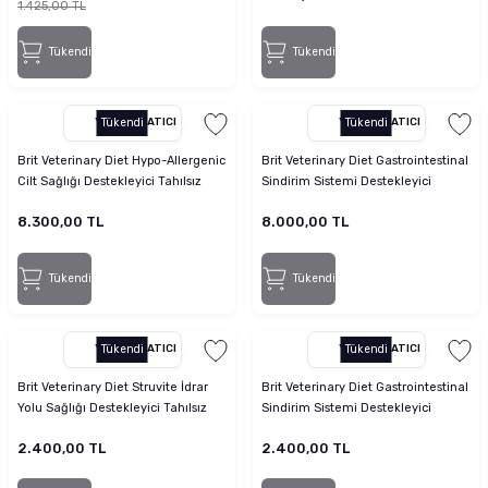
1.425,00 TL
Tükendi
Tükendi
YETKILI SATICI
Tükendi
YETKILI SATICI
Tükendi
Brit Veterinary Diet Hypo-Allergenic
Brit Veterinary Diet Gastrointestinal
Cilt Sağlığı Destekleyici Tahılsız
Sindirim Sistemi Destekleyici
Köpek Maması 12 kg
Tahılsız Köpek Maması 12kg
8.300,00 TL
8.000,00 TL
Tükendi
Tükendi
YETKILI SATICI
Tükendi
YETKILI SATICI
Tükendi
Brit Veterinary Diet Struvite İdrar
Brit Veterinary Diet Gastrointestinal
Yolu Sağlığı Destekleyici Tahılsız
Sindirim Sistemi Destekleyici
Köpek Maması 2 kg
Tahılsız Köpek Maması 2 kg
2.400,00 TL
2.400,00 TL