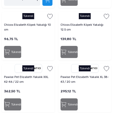
Tükendi
Tükendi
Chicos Elizabeth Köpek Yakalığı 10
Chicos Elizabeth Köpek Yakalığı
cm
12.5 cm
96,75 TL
139,80 TL
Tükendi
Tükendi
YETKILI SATICI
Tükendi
YETKILI SATICI
Tükendi
Pawise Pet Elizabeth Yakalık XXL
Pawise Pet Elizabeth Yakalık XL 38-
42-46 / 22 cm
43 / 20 cm
362,50 TL
295,12 TL
Tükendi
Tükendi