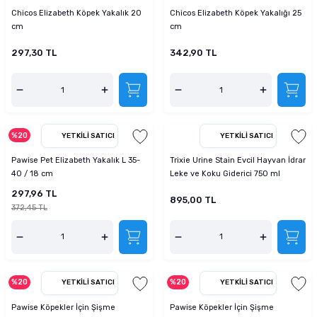
Chicos Elizabeth Köpek Yakalık 20
Chicos Elizabeth Köpek Yakalığı 25
cm
cm
297,30 TL
342,90 TL
%20
YETKILI SATICI
YETKILI SATICI
Pawise Pet Elizabeth Yakalık L 35-
Trixie Urine Stain Evcil Hayvan İdrar
40 / 18 cm
Leke ve Koku Giderici 750 ml
297,96 TL
895,00 TL
372,45 TL
%20
%20
YETKILI SATICI
YETKILI SATICI
Pawise Köpekler İçin Şişme
Pawise Köpekler İçin Şişme