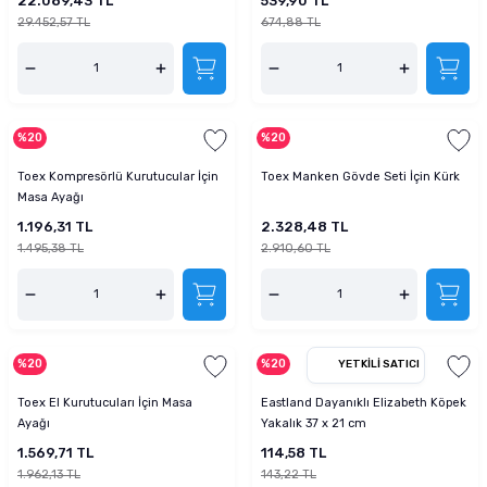
22.089,43 TL
539,90 TL
29.452,57 TL
674,88 TL
%20
%20
Toex Kompresörlü Kurutucular İçin
Toex Manken Gövde Seti İçin Kürk
Masa Ayağı
1.196,31 TL
2.328,48 TL
1.495,38 TL
2.910,60 TL
%20
%20
YETKILI SATICI
Toex El Kurutucuları İçin Masa
Eastland Dayanıklı Elizabeth Köpek
Ayağı
Yakalık 37 x 21 cm
1.569,71 TL
114,58 TL
1.962,13 TL
143,22 TL