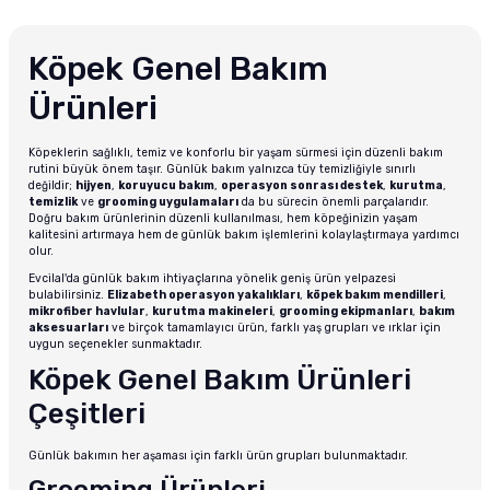
Köpek Genel Bakım
Ürünleri
Köpeklerin sağlıklı, temiz ve konforlu bir yaşam sürmesi için düzenli bakım
rutini büyük önem taşır. Günlük bakım yalnızca tüy temizliğiyle sınırlı
değildir;
hijyen
,
koruyucu bakım
,
operasyon sonrası destek
,
kurutma
,
temizlik
ve
grooming uygulamaları
da bu sürecin önemli parçalarıdır.
Doğru bakım ürünlerinin düzenli kullanılması, hem köpeğinizin yaşam
kalitesini artırmaya hem de günlük bakım işlemlerini kolaylaştırmaya yardımcı
olur.
Evcilal'da günlük bakım ihtiyaçlarına yönelik geniş ürün yelpazesi
bulabilirsiniz.
Elizabeth operasyon yakalıkları
,
köpek bakım mendilleri
,
mikrofiber havlular
,
kurutma makineleri
,
grooming ekipmanları
,
bakım
aksesuarları
ve birçok tamamlayıcı ürün, farklı yaş grupları ve ırklar için
uygun seçenekler sunmaktadır.
Köpek Genel Bakım Ürünleri
Çeşitleri
Günlük bakımın her aşaması için farklı ürün grupları bulunmaktadır.