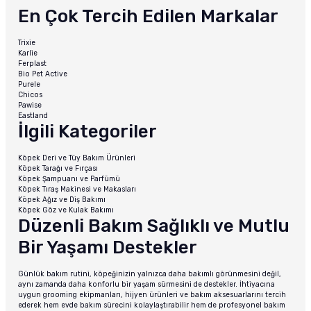
En Çok Tercih Edilen Markalar
Trixie
Karlie
Ferplast
Bio Pet Active
Purele
Chicos
Pawise
Eastland
İlgili Kategoriler
Köpek Deri ve Tüy Bakım Ürünleri
Köpek Tarağı ve Fırçası
Köpek Şampuanı ve Parfümü
Köpek Tıraş Makinesi ve Makasları
Köpek Ağız ve Diş Bakımı
Köpek Göz ve Kulak Bakımı
Düzenli Bakım Sağlıklı ve Mutlu
Bir Yaşamı Destekler
Günlük bakım rutini, köpeğinizin yalnızca daha bakımlı görünmesini değil,
aynı zamanda daha konforlu bir yaşam sürmesini de destekler. İhtiyacına
uygun grooming ekipmanları, hijyen ürünleri ve bakım aksesuarlarını tercih
ederek hem evde bakım sürecini kolaylaştırabilir hem de profesyonel bakım