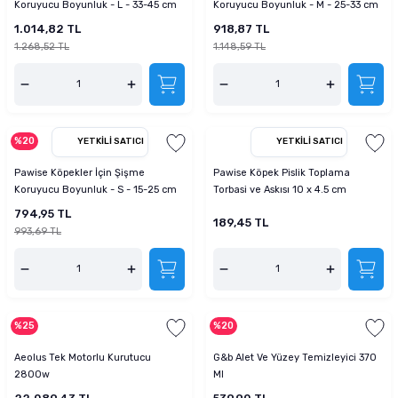
Koruyucu Boyunluk - L - 33-45 cm
Koruyucu Boyunluk - M - 25-33 cm
1.014,82 TL
918,87 TL
1.268,52 TL
1.148,59 TL
%20
YETKILI SATICI
YETKILI SATICI
Pawise Köpekler İçin Şişme
Pawise Köpek Pislik Toplama
Koruyucu Boyunluk - S - 15-25 cm
Torbasi ve Askısı 10 x 4.5 cm
794,95 TL
189,45 TL
993,69 TL
%25
%20
Aeolus Tek Motorlu Kurutucu
G&b Alet Ve Yüzey Temizleyici 370
2800w
Ml