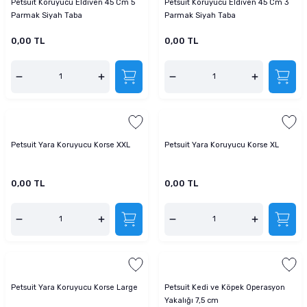
Petsuit Koruyucu Eldiven 45 Cm 5
Petsuit Koruyucu Eldiven 45 Cm 3
tucu
Sepeti
 Fırçası
Sump Filtre Malzemesi
Pro Plan Kedi Maması
Parmak Siyah Taba
Parmak Siyah Taba
0,00 TL
0,00 TL
Pond Ürünleri
 Güvenlik Ürünleri
Akvaryum Ozon ve UV Ürünleri
Purina Kedi Maması
manları
akım Ürünleri
Royal Canin Kedi Maması
lik ve Bakım Ürünleri
Petsuit Yara Koruyucu Korse XXL
Petsuit Yara Koruyucu Korse XL
uluk
 - Akvaryum Kumu
0,00 TL
0,00 TL
 Parçaları
e Malzemesi
Petsuit Yara Koruyucu Korse Large
Petsuit Kedi ve Köpek Operasyon
Yakalığı 7,5 cm