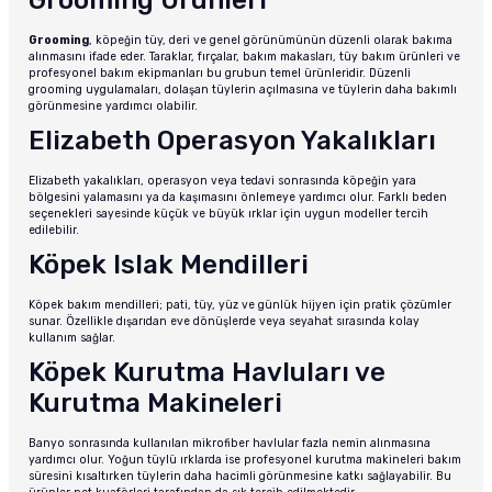
Grooming Ürünleri
Grooming
, köpeğin tüy, deri ve genel görünümünün düzenli olarak bakıma
alınmasını ifade eder. Taraklar, fırçalar, bakım makasları, tüy bakım ürünleri ve
profesyonel bakım ekipmanları bu grubun temel ürünleridir. Düzenli
grooming uygulamaları, dolaşan tüylerin açılmasına ve tüylerin daha bakımlı
görünmesine yardımcı olabilir.
Elizabeth Operasyon Yakalıkları
Elizabeth yakalıkları, operasyon veya tedavi sonrasında köpeğin yara
bölgesini yalamasını ya da kaşımasını önlemeye yardımcı olur. Farklı beden
seçenekleri sayesinde küçük ve büyük ırklar için uygun modeller tercih
edilebilir.
Köpek Islak Mendilleri
Köpek bakım mendilleri; pati, tüy, yüz ve günlük hijyen için pratik çözümler
sunar. Özellikle dışarıdan eve dönüşlerde veya seyahat sırasında kolay
kullanım sağlar.
Köpek Kurutma Havluları ve
Kurutma Makineleri
Banyo sonrasında kullanılan mikrofiber havlular fazla nemin alınmasına
yardımcı olur. Yoğun tüylü ırklarda ise profesyonel kurutma makineleri bakım
süresini kısaltırken tüylerin daha hacimli görünmesine katkı sağlayabilir. Bu