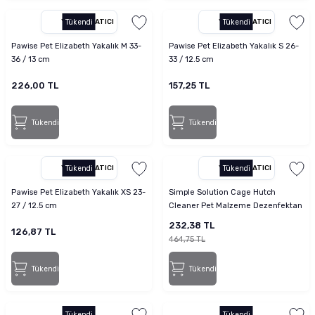
YETKILI SATICI
Tükendi
YETKILI SATICI
Tükendi
Pawise Pet Elizabeth Yakalık M 33-
Pawise Pet Elizabeth Yakalık S 26-
36 / 13 cm
33 / 12.5 cm
226,00 TL
157,25 TL
Tükendi
Tükendi
YETKILI SATICI
Tükendi
YETKILI SATICI
Tükendi
Pawise Pet Elizabeth Yakalık XS 23-
Simple Solution Cage Hutch
27 / 12.5 cm
Cleaner Pet Malzeme Dezenfektan
500 ml
232,38 TL
126,87 TL
464,75 TL
Tükendi
Tükendi
Tükendi
Tükendi