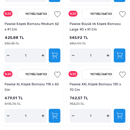
%20
%20
YETKILI SATICI
YETKILI SATICI
Pawise Köpek Bornozu Medium 62
Pawise Büyük Irk Köpek Bornozu
x 41 Cm
Large 90 x 51 Cm
425,88 TL
545,92 TL
532,35 TL
682,40 TL
%20
%20
YETKILI SATICI
YETKILI SATICI
Pawise XL Köpek Bornozu 118 x 60
Pawise XXL Köpek Bornozu 130 x
Cm
70 Cm
679,01 TL
762,57 TL
848,76 TL
953,21 TL