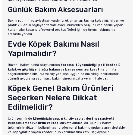
ürünler pet kuaförleri tarafından da sık tercih edilmektedir.
Günlük Bakım Aksesuarları
Bakım rutinini kolaylaştıran yardımcı ekipmanlar; taşıma kolaylığı, hijyen ve
pratik kullanım sağlayan tamamlayıcı ürünlerden oluşur. Evde bakım yapan
kullanıcılar kadar profesyonel pet kuaförleri için de önemli ekipmanlar
arasında yer alır.
Evde Köpek Bakımı Nasıl
Yapılmalıdır?
Düzenli bakım rutini oluştururken
tarama
,
tüy temizliği
,
pati kontrolü
,
kulak ve göz hijyeni
,
ağız bakımı
ve
banyo sonrası kurutma
birlikte
değerlendirilmelidir. Irka ve tüy yapısına uygun bakım sıklığı belirlenerek
düzenli uygulama yapılması, bakım sürecini daha verimli hale getirir.
Köpek Genel Bakım Ürünleri
Seçerken Nelere Dikkat
Edilmelidir?
Ürün seçiminde
köpeğinizin yaşı
,
ırkı
,
tüy yapısı
,
deri hassasiyeti
,
kullanım amacı
ve
ürün kalitesi
dikkate alınmalıdır. Günlük bakım
ürünlerinin düzenli kullanılması, profesyonel bakım uygulamalarını destekler
ve köpeğinizin yaşam konforunun korunmasına katkı sağlayabilir.