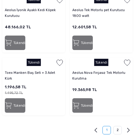
Aeolus İyonik Ayaklı Kedi Köpek
Aeolus Tek Motorlu pet Kurutucu
Kurutucu
1800 watt
48.166,02 TL
12.601,58 TL
Tükendi
Tükendi
Tükendi
Tükendi
Toex Manken Baş Seti + 3 Adet
Aeolus Nova Fırçasız Tek Motorlu
Kürk
Kurutma
1.196,58 TL
19.365,98 TL
1.495,72 TL
Tükendi
Tükendi
1
2