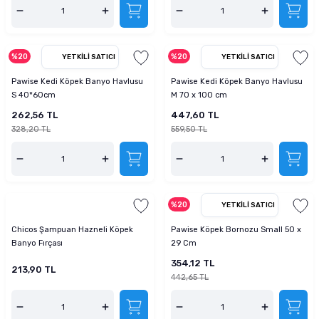
%20
%20
YETKILI SATICI
YETKILI SATICI
Pawise Kedi Köpek Banyo Havlusu
Pawise Kedi Köpek Banyo Havlusu
S 40*60cm
M 70 x 100 cm
262,56 TL
447,60 TL
328,20 TL
559,50 TL
%20
YETKILI SATICI
Chicos Şampuan Hazneli Köpek
Pawise Köpek Bornozu Small 50 x
Banyo Fırçası
29 Cm
354,12 TL
213,90 TL
442,65 TL