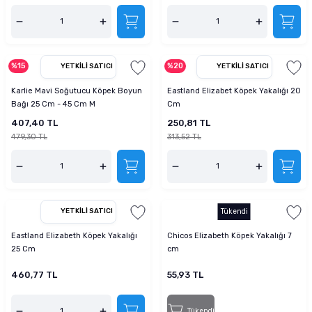
%15
%20
YETKILI SATICI
YETKILI SATICI
Karlie Mavi Soğutucu Köpek Boyun
Eastland Elizabet Köpek Yakalığı 20
Bağı 25 Cm - 45 Cm M
Cm
407,40 TL
250,81 TL
479,30 TL
313,52 TL
YETKILI SATICI
Tükendi
Eastland Elizabeth Köpek Yakalığı
Chicos Elizabeth Köpek Yakalığı 7
25 Cm
cm
460,77 TL
55,93 TL
Tükendi