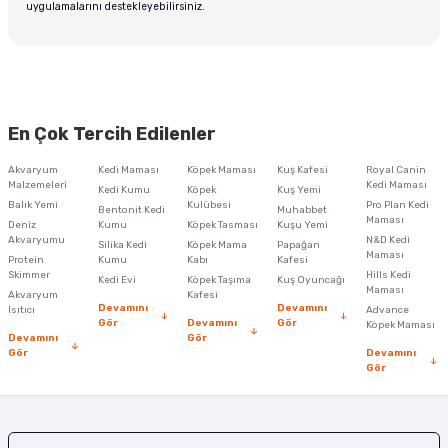
uygulamalarını destekleyebilirsiniz.
En Çok Tercih Edilenler
Akvaryum
Kedi Maması
Köpek Maması
Kuş Kafesi
Royal Canin
Malzemeleri
Kedi Maması
Kedi Kumu
Köpek
Kuş Yemi
Balık Yemi
Kulübesi
Pro Plan Kedi
Bentonit Kedi
Muhabbet
Maması
Deniz
Kumu
Köpek Tasması
Kuşu Yemi
Akvaryumu
N&D Kedi
Silika Kedi
Köpek Mama
Papağan
Maması
Protein
Kumu
Kabı
Kafesi
Skimmer
Hills Kedi
Kedi Evi
Köpek Taşıma
Kuş Oyuncağı
Maması
Akvaryum
Kafesi
Devamını
Devamını
Isıtıcı
Advance
Gör
Devamını
Gör
Köpek Maması
Devamını
Gör
Gör
Devamını
Gör