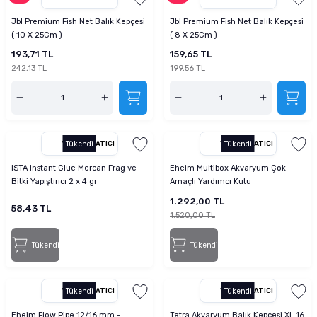
Jbl Premium Fish Net Balık Kepçesi
Jbl Premium Fish Net Balık Kepçesi
( 10 X 25Cm )
( 8 X 25Cm )
193,71 TL
159,65 TL
242,13 TL
199,56 TL
YETKILI SATICI
Tükendi
YETKILI SATICI
Tükendi
ISTA Instant Glue Mercan Frag ve
Eheim Multibox Akvaryum Çok
Bitki Yapıştırıcı 2 x 4 gr
Amaçlı Yardımcı Kutu
1.292,00 TL
58,43 TL
1.520,00 TL
Tükendi
Tükendi
YETKILI SATICI
Tükendi
YETKILI SATICI
Tükendi
Eheim Flow Pipe 12/16 mm -
Tetra Akvaryum Balık Kepçesi XL 16