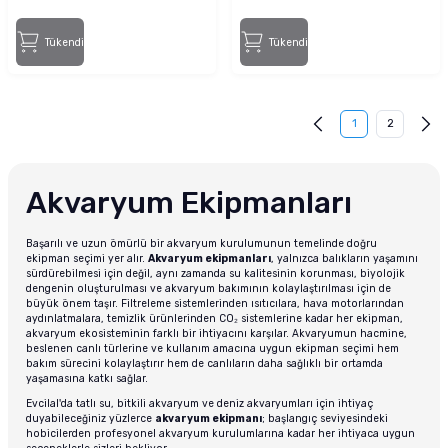
Tükendi
Tükendi
1
2
Akvaryum Ekipmanları
Başarılı ve uzun ömürlü bir akvaryum kurulumunun temelinde doğru
ekipman seçimi yer alır.
Akvaryum ekipmanları
, yalnızca balıkların yaşamını
sürdürebilmesi için değil, aynı zamanda su kalitesinin korunması, biyolojik
dengenin oluşturulması ve akvaryum bakımının kolaylaştırılması için de
büyük önem taşır. Filtreleme sistemlerinden ısıtıcılara, hava motorlarından
aydınlatmalara, temizlik ürünlerinden CO₂ sistemlerine kadar her ekipman,
akvaryum ekosisteminin farklı bir ihtiyacını karşılar. Akvaryumun hacmine,
beslenen canlı türlerine ve kullanım amacına uygun ekipman seçimi hem
bakım sürecini kolaylaştırır hem de canlıların daha sağlıklı bir ortamda
yaşamasına katkı sağlar.
Evcilal'da tatlı su, bitkili akvaryum ve deniz akvaryumları için ihtiyaç
duyabileceğiniz yüzlerce
akvaryum ekipmanı
; başlangıç seviyesindeki
hobicilerden profesyonel akvaryum kurulumlarına kadar her ihtiyaca uygun