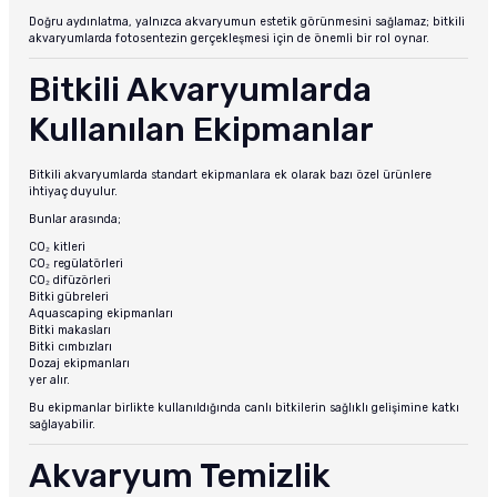
Doğru aydınlatma, yalnızca akvaryumun estetik görünmesini sağlamaz; bitkili
akvaryumlarda fotosentezin gerçekleşmesi için de önemli bir rol oynar.
Bitkili Akvaryumlarda
Kullanılan Ekipmanlar
Bitkili akvaryumlarda standart ekipmanlara ek olarak bazı özel ürünlere
ihtiyaç duyulur.
Bunlar arasında;
CO₂ kitleri
CO₂ regülatörleri
CO₂ difüzörleri
Bitki gübreleri
Aquascaping ekipmanları
Bitki makasları
Bitki cımbızları
Dozaj ekipmanları
yer alır.
Bu ekipmanlar birlikte kullanıldığında canlı bitkilerin sağlıklı gelişimine katkı
sağlayabilir.
Akvaryum Temizlik