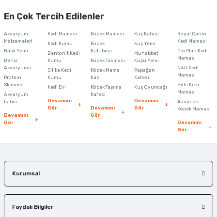
En Çok Tercih Edilenler
Akvaryum
Kedi Maması
Köpek Maması
Kuş Kafesi
Royal Canin
Malzemeleri
Kedi Maması
Kedi Kumu
Köpek
Kuş Yemi
Balık Yemi
Kulübesi
Pro Plan Kedi
Bentonit Kedi
Muhabbet
Maması
Deniz
Kumu
Köpek Tasması
Kuşu Yemi
Akvaryumu
N&D Kedi
Silika Kedi
Köpek Mama
Papağan
Maması
Protein
Kumu
Kabı
Kafesi
Skimmer
Hills Kedi
Kedi Evi
Köpek Taşıma
Kuş Oyuncağı
Maması
Akvaryum
Kafesi
Devamını
Devamını
Isıtıcı
Advance
Gör
Devamını
Gör
Köpek Maması
Devamını
Gör
Gör
Devamını
Gör
Kurumsal
Faydalı Bilgiler