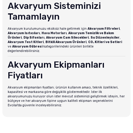
Akvaryum Sisteminizi
Tamamlayın
Akvaryum kurulumunuzu eksiksiz hale getirmek için
Akvaryum Filtreleri
,
Akvaryum Isıtıcıları
,
Hava Motorları
,
Akvaryum Temizlik ve Bakım
Ürünleri
,
Dip Sifonları
,
Akvaryum Cam Silecekleri
,
Su Düzenleyiciler
,
Akvaryum Test Kitleri
,
Bitkili Akvaryum Ürünleri
,
CO₂ Kitleri ve Setleri
ve
Akvaryum Gübresi
kategorilerindeki ürünleri birlikte
değerlendirebilirsiniz.
Akvaryum Ekipmanları
Fiyatları
Akvaryum ekipmanları fiyatları; ürünün kullanım amacı, teknik özellikleri,
kapasitesi ve markasına göre değişiklik göstermektedir. İster ilk
akvaryumunuzu kuruyor olun ister mevcut sisteminizi geliştirmek isteyin, her
bütçeye ve her akvaryum tipine uygun kaliteli ekipman seçeneklerini
Evcilal'da güvenle inceleyebilirsiniz.