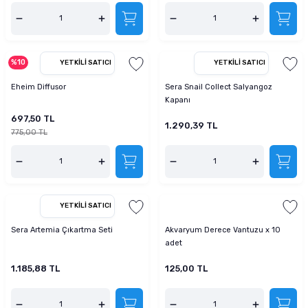
%10
YETKILI SATICI
YETKILI SATICI
Eheim Diffusor
Sera Snail Collect Salyangoz
Kapanı
697,50 TL
1.290,39 TL
775,00 TL
YETKILI SATICI
Sera Artemia Çıkartma Seti
Akvaryum Derece Vantuzu x 10
adet
1.185,88 TL
125,00 TL