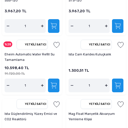
SSS-120
STS-120
3.967,20 TL
3.967,20 TL
%28
YETKILI SATICI
YETKILI SATICI
Eheim Automatic Water Refill Su
Ista Cam Karides Kuluçkalık
Tamamlama
10.598,40 TL
1.300,51 TL
14.720,00 TL
YETKILI SATICI
YETKILI SATICI
Ista Güçlendirilmiş Yüzey Emici ve
Mag Float Manyetik Akvaryum
CO2 Reaktörü
Yemleme Klipsi