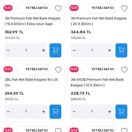
%20
%20
YETKILI SATICI
YETKILI SATICI
Jbl Premium Fish Net Balık Kepçesi
Jbl Premium Fish Net Balık Kepçesi
( 15 X 40Cm ) Extra Uzun Saplı
( 20 X 30Cm )
352,99 TL
344,84 TL
441,24 TL
431,05 TL
%20
%20
YETKILI SATICI
YETKILI SATICI
JBL Fish Net Balık Kepçesi 15 x 25
Jbl 61035 Premium Fish Net Balık
Cm
Kepçesi ( 12 X 25Cm )
254,05 TL
228,73 TL
317,57 TL
285,91 TL
%20
%20
YETKILI SATICI
YETKILI SATICI