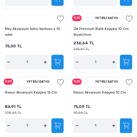
%20
YETKILI SATICI
Meç Akvaryum Isıtıcı Vantuzu x 10
Jbl Premium Balik Kepçesi 10 Cm
adet
Siyah/ince
236,64 TL
75,00 TL
295,81 TL
%20
%20
YETKILI SATICI
YETKILI SATICI
Resun Akvaryum Kepçesi 15 Cm
Resun Akvaryum Kepçesi 10 Cm
86,91 TL
75,09 TL
108,64 TL
93,86 TL