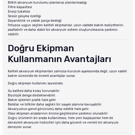
Bitkili akvaryum kurulumu planlanıp planlanmadığı
Filtre kapasitesi
Enerji tüketimi
Sessiz çalışma özelliği
Dayanıklılık ve yedek parça desteği
İhtiyaca uygun seçilen kaliteli ekipmanlar, uzun vadede bakım maliyetlerini
azaltabilir ve daha stabil bir akvaryum sistemi oluşturulmasına yardımcı
olabilir.
Doğru Ekipman
Kullanmanın Avantajları
Kaliteli akvaryum ekipmanları yalnızca kurulum aşamasında değil, uzun vadeli
bakım sürecinde de önemli avantajlar sunar.
Doğru ekipman kullanımı sayesinde;
Su kalitesi daha kolay korunabilir.
Biyolojik denge desteklenebilir.
Bakım işlemleri pratik hale gelir.
Balıklar ve bitkiler daha sağlıklı bir yaşam alanına kavuşabilir.
Akvaryumun genel görünümü daha estetik hale gelir.
Olası ekipman arızalarının önüne geçilmesine yardımcı olunabilir.
Doğru ürünlerin bir arada kullanılması, hem yeni başlayanlar hem de
deneyimli akvaryum hobicileri için daha güvenli ve verimli bir akvaryum
deneyimi sunar.