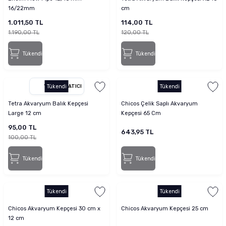
16/22mm
cm
1.011,50 TL
114,00 TL
1.190,00 TL
120,00 TL
Tükendi
Tükendi
YETKILI SATICI
Tükendi
Tükendi
Tetra Akvaryum Balık Kepçesi
Chicos Çelik Saplı Akvaryum
Large 12 cm
Kepçesi 65 Cm
95,00 TL
643,95 TL
100,00 TL
Tükendi
Tükendi
Tükendi
Tükendi
Chicos Akvaryum Kepçesi 30 cm x
Chicos Akvaryum Kepçesi 25 cm
12 cm