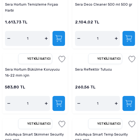
Sera Hortum Temizleme Fırçası
Sera Deco Cleaner 500 ml 500 gr
Harbi
1.613,73 TL
2.104,02 TL
YETKILI SATICI
YETKILI SATICI
Sera Hortum Bükülme Koruyucu
Sera Reflektör Tutucu
16-22 mm için
583,80 TL
260,56 TL
YETKILI SATICI
YETKILI SATICI
AutoAqua Smart Skimmer Security
AutoAqua Smart Temp Security