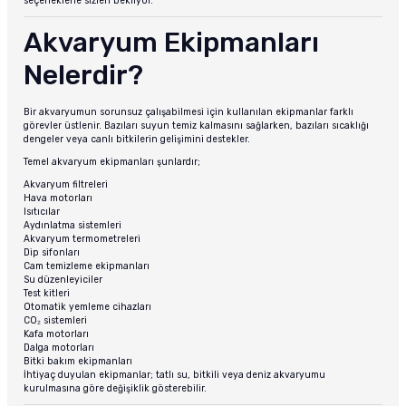
seçeneklerle sizleri bekliyor.
Akvaryum Ekipmanları
Nelerdir?
Bir akvaryumun sorunsuz çalışabilmesi için kullanılan ekipmanlar farklı
görevler üstlenir. Bazıları suyun temiz kalmasını sağlarken, bazıları sıcaklığı
dengeler veya canlı bitkilerin gelişimini destekler.
Temel akvaryum ekipmanları şunlardır;
Akvaryum filtreleri
Hava motorları
Isıtıcılar
Aydınlatma sistemleri
Akvaryum termometreleri
Dip sifonları
Cam temizleme ekipmanları
Su düzenleyiciler
Test kitleri
Otomatik yemleme cihazları
CO₂ sistemleri
Kafa motorları
Dalga motorları
Bitki bakım ekipmanları
İhtiyaç duyulan ekipmanlar; tatlı su, bitkili veya deniz akvaryumu
kurulmasına göre değişiklik gösterebilir.