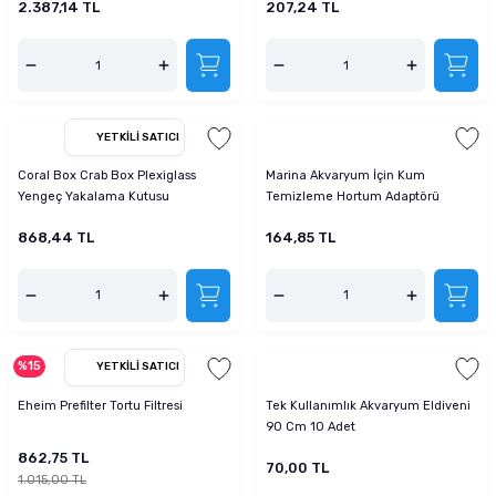
2.387,14 TL
207,24 TL
YETKILI SATICI
Coral Box Crab Box Plexiglass
Marina Akvaryum İçin Kum
Yengeç Yakalama Kutusu
Temizleme Hortum Adaptörü
868,44 TL
164,85 TL
%15
YETKILI SATICI
Eheim Prefilter Tortu Filtresi
Tek Kullanımlık Akvaryum Eldiveni
90 Cm 10 Adet
862,75 TL
70,00 TL
1.015,00 TL