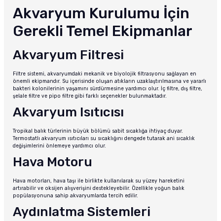
Akvaryum Kurulumu İçin
Gerekli Temel Ekipmanlar
Akvaryum Filtresi
Filtre sistemi, akvaryumdaki mekanik ve biyolojik filtrasyonu sağlayan en
önemli ekipmandır. Su içerisinde oluşan atıkların uzaklaştırılmasına ve yararlı
bakteri kolonilerinin yaşamını sürdürmesine yardımcı olur. İç filtre, dış filtre,
şelale filtre ve pipo filtre gibi farklı seçenekler bulunmaktadır.
Akvaryum Isıtıcısı
Tropikal balık türlerinin büyük bölümü sabit sıcaklığa ihtiyaç duyar.
Termostatlı akvaryum ısıtıcıları su sıcaklığını dengede tutarak ani sıcaklık
değişimlerini önlemeye yardımcı olur.
Hava Motoru
Hava motorları, hava taşı ile birlikte kullanılarak su yüzey hareketini
artırabilir ve oksijen alışverişini destekleyebilir. Özellikle yoğun balık
popülasyonuna sahip akvaryumlarda tercih edilir.
Aydınlatma Sistemleri