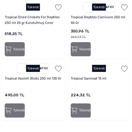
Tükendi
YETKILI SATICI
Tükendi
Tropical Dried Crickets For Reptiles
Tropical Reptiles Carnivore 250 ml
250 ml 25 gr Kurutulmuş Cırcır
65 Gr
Böceği
350,96 TL
518,25 TL
369,43 TL
Tükendi
Tükendi
YETKILI SATICI
Tükendi
Tükendi
Tropical Axolotl Sticks 250 ml 135 Gr
Tropical Sanirept 15 ml
495,00 TL
224,32 TL
Tükendi
Tükendi