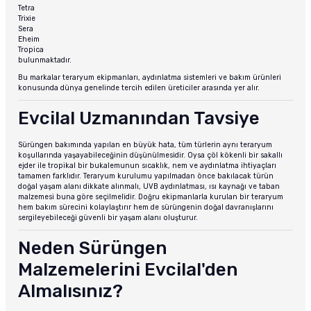
Tetra
Trixie
Sera
Eheim
Tropica
bulunmaktadır.
Bu markalar teraryum ekipmanları, aydınlatma sistemleri ve bakım ürünleri
konusunda dünya genelinde tercih edilen üreticiler arasında yer alır.
Evcilal Uzmanından Tavsiye
Sürüngen bakımında yapılan en büyük hata, tüm türlerin aynı teraryum
koşullarında yaşayabileceğinin düşünülmesidir. Oysa çöl kökenli bir sakallı
ejder ile tropikal bir bukalemunun sıcaklık, nem ve aydınlatma ihtiyaçları
tamamen farklıdır. Teraryum kurulumu yapılmadan önce bakılacak türün
doğal yaşam alanı dikkate alınmalı, UVB aydınlatması, ısı kaynağı ve taban
malzemesi buna göre seçilmelidir. Doğru ekipmanlarla kurulan bir teraryum
hem bakım sürecini kolaylaştırır hem de sürüngenin doğal davranışlarını
sergileyebileceği güvenli bir yaşam alanı oluşturur.
Neden Sürüngen
Malzemelerini Evcilal'den
Almalısınız?