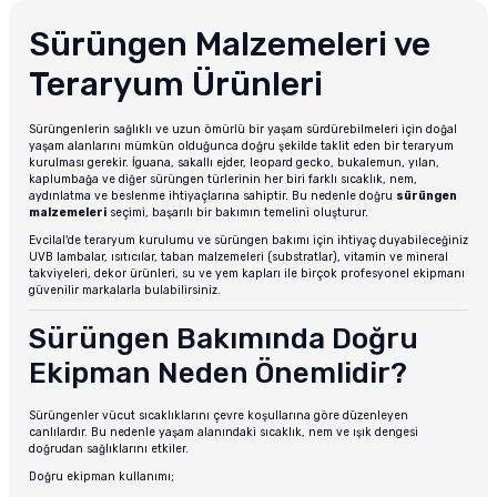
Sürüngen Malzemeleri ve
Teraryum Ürünleri
Sürüngenlerin sağlıklı ve uzun ömürlü bir yaşam sürdürebilmeleri için doğal
yaşam alanlarını mümkün olduğunca doğru şekilde taklit eden bir teraryum
kurulması gerekir. İguana, sakallı ejder, leopard gecko, bukalemun, yılan,
kaplumbağa ve diğer sürüngen türlerinin her biri farklı sıcaklık, nem,
aydınlatma ve beslenme ihtiyaçlarına sahiptir. Bu nedenle doğru
sürüngen
malzemeleri
seçimi, başarılı bir bakımın temelini oluşturur.
Evcilal'de teraryum kurulumu ve sürüngen bakımı için ihtiyaç duyabileceğiniz
UVB lambalar, ısıtıcılar, taban malzemeleri (substratlar), vitamin ve mineral
takviyeleri, dekor ürünleri, su ve yem kapları ile birçok profesyonel ekipmanı
güvenilir markalarla bulabilirsiniz.
Sürüngen Bakımında Doğru
Ekipman Neden Önemlidir?
Sürüngenler vücut sıcaklıklarını çevre koşullarına göre düzenleyen
canlılardır. Bu nedenle yaşam alanındaki sıcaklık, nem ve ışık dengesi
doğrudan sağlıklarını etkiler.
Doğru ekipman kullanımı;