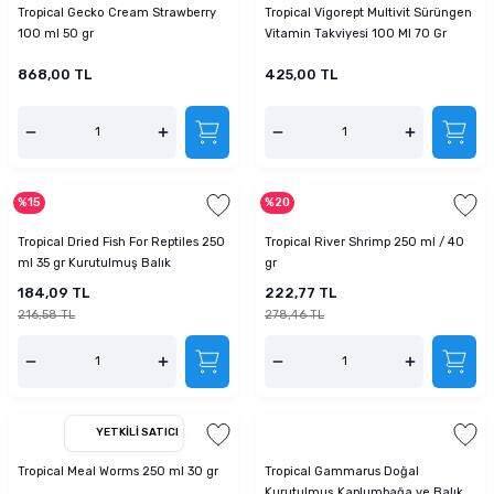
Tropical Gecko Cream Strawberry
Tropical Vigorept Multivit Sürüngen
100 ml 50 gr
Vitamin Takviyesi 100 Ml 70 Gr
868,00 TL
425,00 TL
%15
%20
Tropical Dried Fish For Reptiles 250
Tropical River Shrimp 250 ml / 40
ml 35 gr Kurutulmuş Balık
gr
184,09 TL
222,77 TL
216,58 TL
278,46 TL
YETKILI SATICI
Tropical Meal Worms 250 ml 30 gr
Tropical Gammarus Doğal
Kurutulmuş Kaplumbağa ve Balık