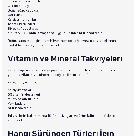
Hindistan cevizi torfu
Orkide kabuğu
Doğal ağaç kabukları
Çöl kumu
Kalsiyumlu kumlar
Toprak karışımları
Biyoaktif substratlar
gibi farklı kullanım amaçlarına uygun ürünler bulunmaktadır.
Doğru substrat seçimi hem hijyen hem de doğal yaşam davranışlarının
desteklenmesi açısından önemlidir.
Vitamin ve Mineral Takviyeleri
Kapalı yaşam alanlarında yaşayan sürüngenlerde dengeli beslenmenin
yanında vitamin ve mineral desteği de önemli olabilir.
Kategori içerisinde;
Kalsiyum tozları
D3 vitamin destekleri
Multivitamin ürünleri
Yem katkıları
bulunmaktadır.
Takviyelerin kullanımında türün ihtiyaçları ve ürün talimatları dikkate
alınmalıdır.
Hangi Sürüngen Türleri İçin