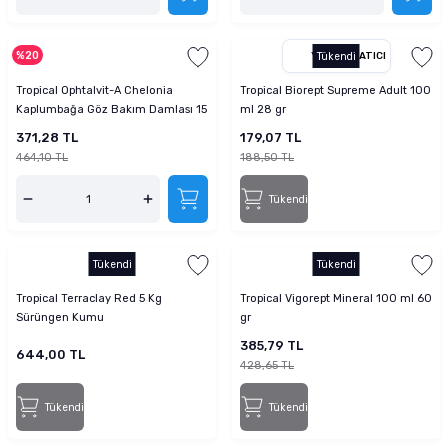
%20
YETKILI SATICI
Tükendi
Tropical Ophtalvit-A Chelonia
Tropical Biorept Supreme Adult 100
Kaplumbağa Göz Bakım Damlası 15
ml 28 gr
Ml
371,28 TL
179,07 TL
464,10 TL
188,50 TL
Tükendi
Tükendi
Tükendi
Tropical Terraclay Red 5 Kg
Tropical Vigorept Mineral 100 ml 60
Sürüngen Kumu
gr
385,79 TL
644,00 TL
428,65 TL
Tükendi
Tükendi