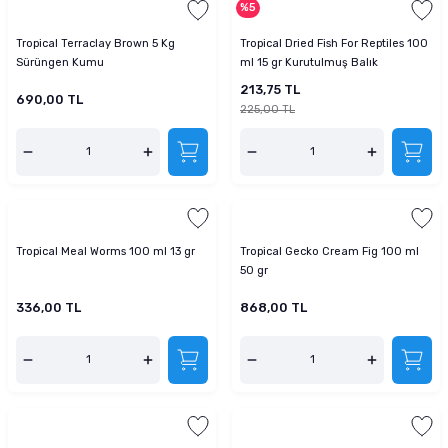
%5
tucu
Sepeti
 Fırçası
Sump Filtre Malzemesi
Pro Plan Kedi Maması
Tropical Terraclay Brown 5 Kg
Tropical Dried Fish For Reptiles 100
Sürüngen Kumu
ml 15 gr Kurutulmuş Balık
Pond Ürünleri
 Güvenlik Ürünleri
Akvaryum Ozon ve UV Ürünleri
Purina Kedi Maması
213,75 TL
690,00 TL
225,00 TL
manları
akım Ürünleri
Royal Canin Kedi Maması
lik ve Bakım Ürünleri
uluk
Tropical Meal Worms 100 ml 13 gr
Tropical Gecko Cream Fig 100 ml
 - Akvaryum Kumu
50 gr
336,00 TL
868,00 TL
 Parçaları
e Malzemesi