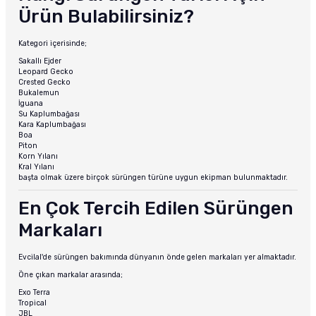
Ürün Bulabilirsiniz?
Kategori içerisinde;
Sakallı Ejder
Leopard Gecko
Crested Gecko
Bukalemun
İguana
Su Kaplumbağası
Kara Kaplumbağası
Boa
Piton
Korn Yılanı
Kral Yılanı
başta olmak üzere birçok sürüngen türüne uygun ekipman bulunmaktadır.
En Çok Tercih Edilen Sürüngen
Markaları
Evcilal'de sürüngen bakımında dünyanın önde gelen markaları yer almaktadır.
Öne çıkan markalar arasında;
Exo Terra
Tropical
JBL