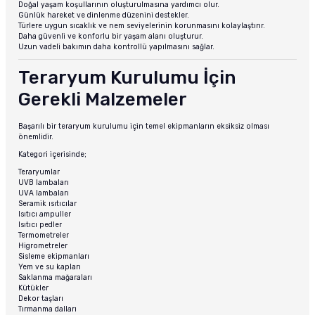
Doğal yaşam koşullarının oluşturulmasına yardımcı olur.
Günlük hareket ve dinlenme düzenini destekler.
Türlere uygun sıcaklık ve nem seviyelerinin korunmasını kolaylaştırır.
Daha güvenli ve konforlu bir yaşam alanı oluşturur.
Uzun vadeli bakımın daha kontrollü yapılmasını sağlar.
Teraryum Kurulumu İçin
Gerekli Malzemeler
Başarılı bir teraryum kurulumu için temel ekipmanların eksiksiz olması
önemlidir.
Kategori içerisinde;
Teraryumlar
UVB lambaları
UVA lambaları
Seramik ısıtıcılar
Isıtıcı ampuller
Isıtıcı pedler
Termometreler
Higrometreler
Sisleme ekipmanları
Yem ve su kapları
Saklanma mağaraları
Kütükler
Dekor taşları
Tırmanma dalları