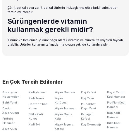
Çöl, tropikal veya yarı tropikal türlerin ihtiyaçlarına göre farklı substratlar
tercih edilmelidir.
Sürüngenlerde vitamin
kullanmak gerekli midir?
Türüne ve beslenme şekline bağlı olarak vitamin ve mineral takviyeleri faydalı
olabilir. Ürünler kullanım talimatlarına uygun şekilde kullanılmalıdır.
En Çok Tercih Edilenler
Akvaryum
Kedi Maması
Köpek Maması
Kuş Kafesi
Royal Canin
Malzemeleri
Kedi Maması
Kedi Kumu
Köpek
Kuş Yemi
Balık Yemi
Kulübesi
Pro Plan Kedi
Bentonit Kedi
Muhabbet
Maması
Deniz
Kumu
Köpek Tasması
Kuşu Yemi
Akvaryumu
N&D Kedi
Silika Kedi
Köpek Mama
Papağan
Maması
Protein
Kumu
Kabı
Kafesi
Skimmer
Hills Kedi
Kedi Evi
Köpek Taşıma
Kuş Oyuncağı
Maması
Akvaryum
Kafesi