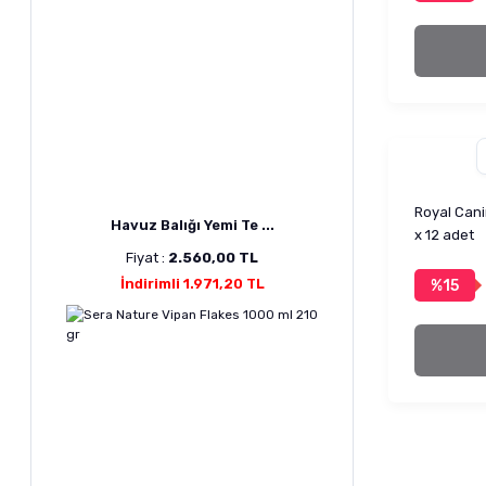
Royal Can
Havuz Balığı Yemi Te ...
x 12 adet
Fiyat :
2.560,00 TL
İndirimli 1.971,20 TL
%15