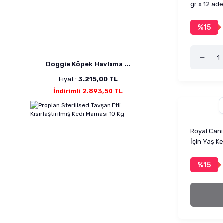
gr x 12 ade
%15
Doggie Köpek Havlama ...
Fiyat :
3.215,00 TL
İndirimli 2.893,50 TL
Royal Canin
İçin Yaş K
%15