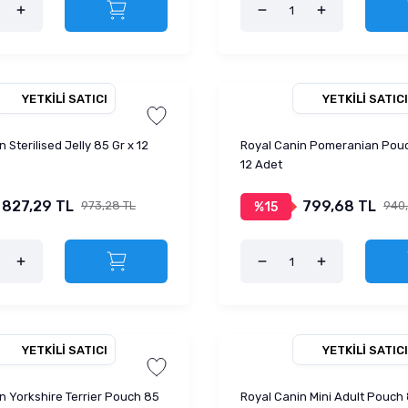
YETKILI SATICI
YETKILI SATICI
 Sterilised Jelly 85 Gr x 12
Royal Canin Pomeranian Pouc
12 Adet
827,29 TL
799,68 TL
973,28 TL
940
%15
YETKILI SATICI
YETKILI SATICI
n Yorkshire Terrier Pouch 85
Royal Canin Mini Adult Pouch 