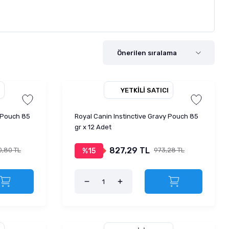
YETKILI SATICI
r Pouch 85
Royal Canin Instinctive Gravy Pouch 85
gr x 12 Adet
827,29 TL
0,80 TL
973,28 TL
%15