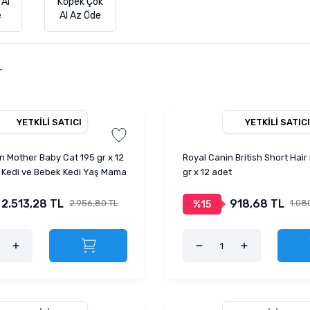
 Al
Köpek Çok
e
Al Az Öde
r
YETKILI SATICI
YETKILI SATICI
n Mother Baby Cat 195 gr x 12
Royal Canin British Short Hai
 Kedi ve Bebek Kedi Yaş Mama
gr x 12 adet
2.513,28 TL
918,68 TL
2.956,80 TL
1.08
%15