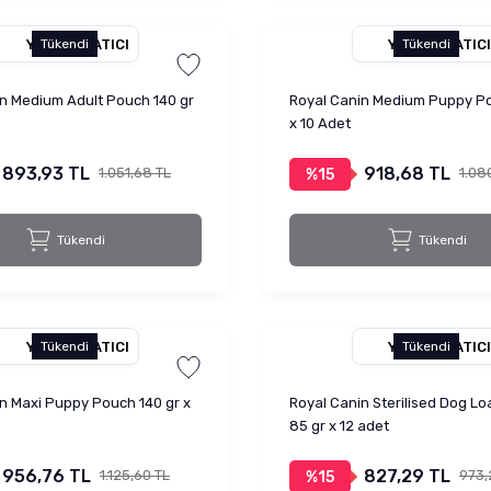
YETKILI SATICI
YETKILI SATICI
Tükendi
Tükendi
n Medium Adult Pouch 140 gr
Royal Canin Medium Puppy Po
x 10 Adet
893,93 TL
918,68 TL
1.051,68 TL
1.08
%15
Tükendi
Tükendi
YETKILI SATICI
YETKILI SATICI
Tükendi
Tükendi
n Maxi Puppy Pouch 140 gr x
Royal Canin Sterilised Dog L
85 gr x 12 adet
956,76 TL
827,29 TL
1.125,60 TL
973,
%15