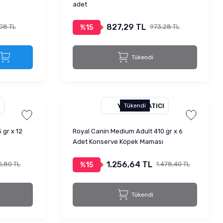
adet
827,29 TL
08 TL
973,28 TL
%15
Tükendi
YETKILI SATICI
Tükendi
 gr x 12
Royal Canin Medium Adult 410 gr x 6
Adet Konserve Köpek Maması
1.256,64 TL
0,80 TL
1.478,40 TL
%15
Tükendi