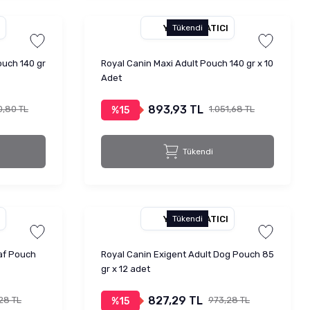
YETKILI SATICI
Tükendi
uch 140 gr
Royal Canin Maxi Adult Pouch 140 gr x 10
Adet
893,93 TL
0,80 TL
1.051,68 TL
%15
Tükendi
YETKILI SATICI
Tükendi
oaf Pouch
Royal Canin Exigent Adult Dog Pouch 85
gr x 12 adet
827,29 TL
28 TL
973,28 TL
%15