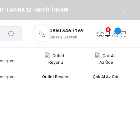
RTLARINA 12 TAKSİT İMKANI
5
0850 346 71 69
Sipariş Destek
emirgen
Outlet Reyonu
Çok Al Az Öde