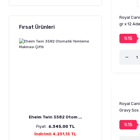
Royal Cani
gr x 12 Ade
Fırsat Ürünleri
%15
Royal Cani
Gravy Sos 
Eheim Twin 3582 Otom ...
%15
Fiyat :
6.345,00 TL
İndirimli 4.251,15 TL