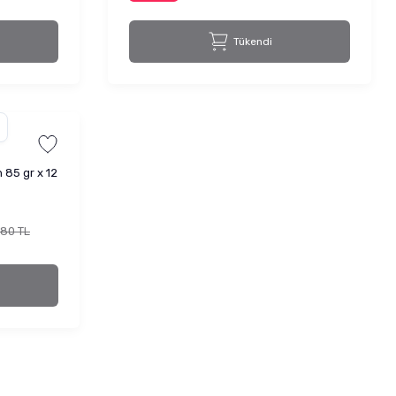
Tükendi
85 gr x 12
,80 TL