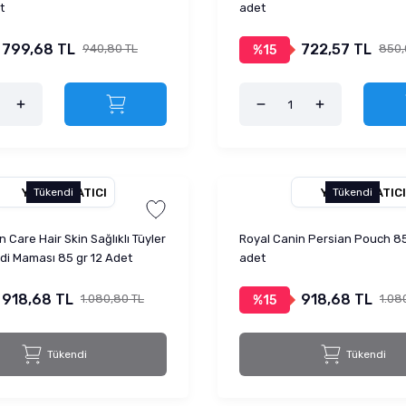
t
adet
799,68 TL
722,57 TL
940,80 TL
850,
%15
YETKILI SATICI
YETKILI SATICI
Tükendi
Tükendi
 Care Hair Skin Sağlıklı Tüyler
Royal Canin Persian Pouch 85
edi Maması 85 gr 12 Adet
adet
918,68 TL
918,68 TL
1.080,80 TL
1.08
%15
Tükendi
Tükendi