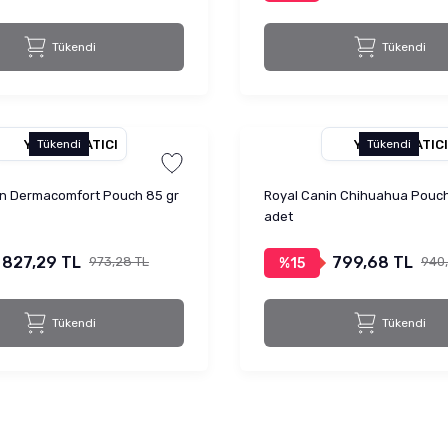
Tükendi
Tükendi
YETKILI SATICI
YETKILI SATICI
Tükendi
Tükendi
in Dermacomfort Pouch 85 gr
Royal Canin Chihuahua Pouch 
adet
827,29 TL
799,68 TL
973,28 TL
940
%15
Tükendi
Tükendi