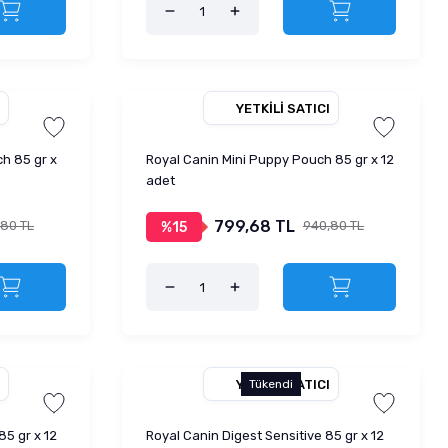
YETKILI SATICI
h 85 gr x
Royal Canin Mini Puppy Pouch 85 gr x 12
adet
799,68 TL
,80 TL
940,80 TL
%15
YETKILI SATICI
Tükendi
85 gr x 12
Royal Canin Digest Sensitive 85 gr x 12