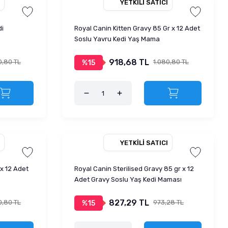
YETKILI SATICI
di
Royal Canin Kitten Gravy 85 Gr x 12 Adet
Soslu Yavru Kedi Yaş Mama
918,68 TL
0,80 TL
1.080,80 TL
%15
YETKILI SATICI
 x 12 Adet
Royal Canin Sterilised Gravy 85 gr x 12
Adet Gravy Soslu Yaş Kedi Maması
827,29 TL
0,80 TL
973,28 TL
%15