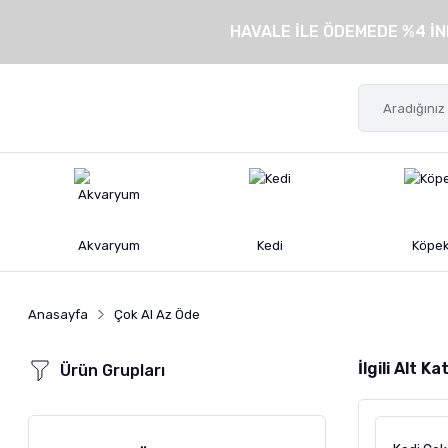
HAVALE İLE ÖDEMEDE %4 İN
Akvaryum
Kedi
Köpe
Anasayfa
Çok Al Az Öde
İlgili Alt K
Ürün Grupları