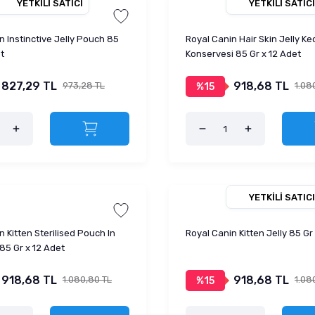
YETKILI SATICI
YETKILI SATICI
n Instinctive Jelly Pouch 85
Royal Canin Hair Skin Jelly Ke
t
Konservesi 85 Gr x 12 Adet
827,29 TL
918,68 TL
973,28 TL
1.08
%15
YETKILI SATICI
n Kitten Sterilised Pouch In
Royal Canin Kitten Jelly 85 Gr
85 Gr x 12 Adet
918,68 TL
918,68 TL
1.080,80 TL
1.08
%15