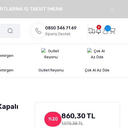
RTLARINA 12 TAKSİT İMKANI
5
0850 346 71 69
Sipariş Destek
emirgen
Outlet Reyonu
Çok Al Az Öde
Kapalı
860,30 TL
%20
1.075,38 TL