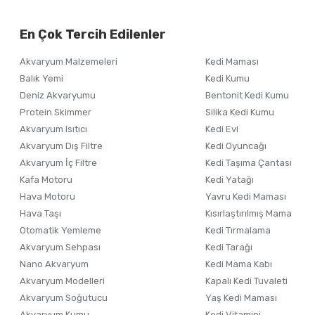
Görüş ve önerileriniz için teşekkür ederiz.
Alışverişinizden 
En Çok Tercih Edilenler
Ürün resmi kalitesiz, bozuk veya görüntülenemiyor.
Akvaryum Malzemeleri
Kedi Maması
Ürün açıklamasında eksik bilgiler bulunuyor.
Balık Yemi
Kedi Kumu
Ürün bilgilerinde hatalar bulunuyor.
Deniz Akvaryumu
Bentonit Kedi Kumu
Ürün fiyatı diğer sitelerden daha pahalı.
Protein Skimmer
Silika Kedi Kumu
Akvaryum Isıtıcı
Kedi Evi
Bu ürüne benzer farklı alternatifler olmalı.
Akvaryum Dış Filtre
Kedi Oyuncağı
Akvaryum İç Filtre
Kedi Taşıma Çantası
Kafa Motoru
Kedi Yatağı
Hava Motoru
Yavru Kedi Maması
Hava Taşı
Kısırlaştırılmış Mama
Otomatik Yemleme
Kedi Tırmalama
Akvaryum Sehpası
Kedi Tarağı
Nano Akvaryum
Kedi Mama Kabı
Akvaryum Modelleri
Kapalı Kedi Tuvaleti
Akvaryum Soğutucu
Yaş Kedi Maması
Akvaryum Kumu
Kedi Vitamini