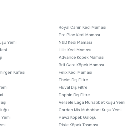
 formunu
kullanınız.
Royal Canin Kedi Maması
Pro Plan Kedi Maması
uşu Yemi
N&D Kedi Maması
fesi
Hills Kedi Maması
ğı
Advance Köpek Maması
Brit Care Köpek Maması
irgen Kafesi
Felix Kedi Maması
i
Eheim Dış Filtre
Yemi
Fluval Dış Filtre
mi
Dophin Dış Filtre
laşı
Versele Laga Muhabbet Kuşu Yemi
uluğu
Garden Mix Muhabbet Kuşu Yemi
 Yemi
Pawz Köpek Galoşu
emi
Trixie Köpek Tasması