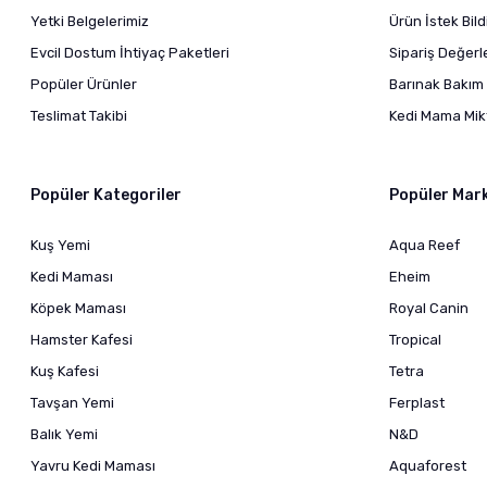
Yetki Belgelerimiz
Ürün İstek Bil
Evcil Dostum İhtiyaç Paketleri
Sipariş Değer
Popüler Ürünler
Barınak Bakım 
Teslimat Takibi
Kedi Mama Mikt
Popüler Kategoriler
Popüler Mar
Kuş Yemi
Aqua Reef
Kedi Maması
Eheim
Köpek Maması
Royal Canin
Hamster Kafesi
Tropical
Kuş Kafesi
Tetra
Tavşan Yemi
Ferplast
Balık Yemi
N&D
Yavru Kedi Maması
Aquaforest