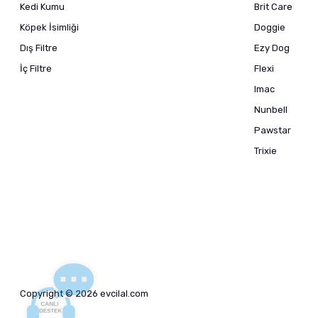
Kedi Kumu
Brit Care
Köpek İsimliği
Doggie
Dış Filtre
Ezy Dog
İç Filtre
Flexi
Imac
Nunbell
Pawstar
Trixie
Copyright © 2026 evcilal.com