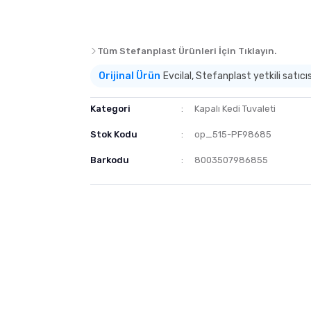
Tüm Stefanplast Ürünleri İçin Tıklayın.
Orijinal Ürün
Evcilal, Stefanplast yetkili satıcısı
Kategori
Kapalı Kedi Tuvaleti
Stok Kodu
op_515-PF98685
Barkodu
8003507986855