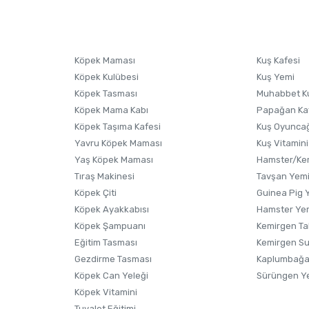
sonra ürüne yorum yapın, alışveriş puanı kazanın! Sorularınız için
Ürün hakkında henüz soru sorulmamış.
iletişim
Ürünü Satın Al ve Yorumla
Soru Sor
Köpek Maması
Kuş Kafesi
Köpek Kulübesi
Kuş Yemi
Köpek Tasması
Muhabbet K
Köpek Mama Kabı
Papağan Ka
Köpek Taşıma Kafesi
Kuş Oyunca
Yavru Köpek Maması
Kuş Vitamini
Yaş Köpek Maması
Hamster/Kem
Tıraş Makinesi
Tavşan Yem
Köpek Çiti
Guinea Pig 
Köpek Ayakkabısı
Hamster Ye
Gönder
Köpek Şampuanı
Kemirgen Ta
Eğitim Tasması
Kemirgen S
Gezdirme Tasması
Kaplumbağa
Köpek Can Yeleği
Sürüngen Y
Köpek Vitamini
Tuvalet Eğitimi