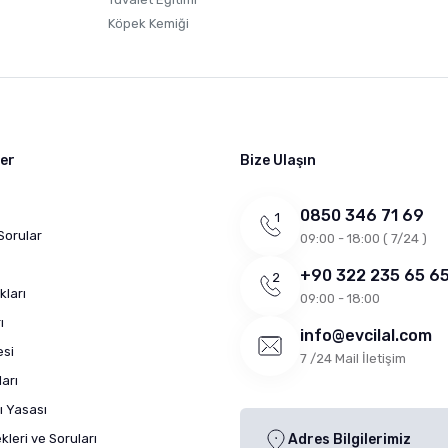
Köpek Kemiği
ler
Bize Ulaşın
0850 346 71 69
Sorular
09:00 - 18:00 ( 7/24 )
+90 322 235 65 6
kları
09:00 - 18:00
ı
info@evcilal.com
esi
7 /24 Mail İletişim
arı
ı Yasası
leri ve Soruları
Adres Bilgilerimiz