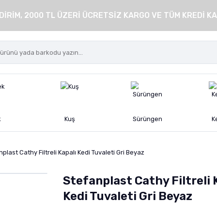
DİRİM, 2000 TL ÜZERİ ÜCRETSİZ KARGO VE TÜM KREDİ KA
k
Kuş
Sürüngen
K
plast Cathy Filtreli Kapalı Kedi Tuvaleti Gri Beyaz
Stefanplast Cathy Filtreli 
Kedi Tuvaleti Gri Beyaz