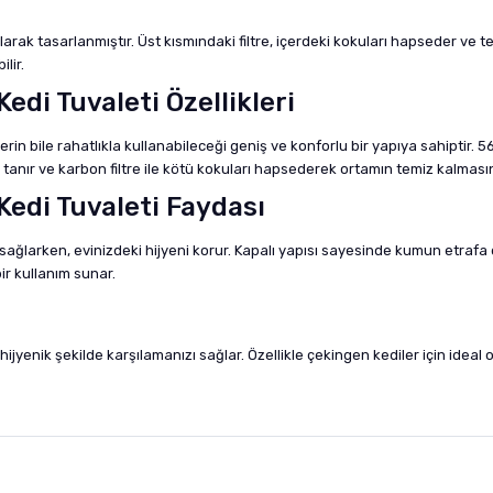
arak tasarlanmıştır. Üst kısmındaki filtre, içerdeki kokuları hapseder ve temi
lir.
Kedi Tuvaleti Özellikleri
erin bile rahatlıkla kullanabileceği geniş ve konforlu bir yapıya sahiptir
 tanır ve karbon filtre ile kötü kokuları hapsederek ortamın temiz kalmasın
 Kedi Tuvaleti Faydası
sağlarken, evinizdeki hijyeni korur. Kapalı yapısı sayesinde kumun etrafa da
ir kullanım sunar.
hijyenik şekilde karşılamanızı sağlar. Özellikle çekingen kediler için ideal
nularda yetersiz gördüğünüz noktaları öneri formunu kullanarak tarafımıza i