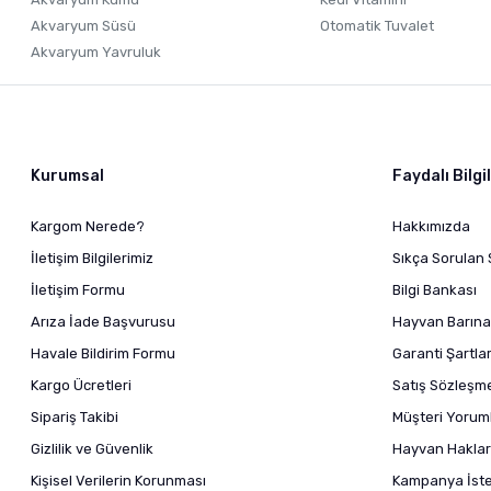
Akvaryum Süsü
Otomatik Tuvalet
Akvaryum Yavruluk
Kurumsal
Faydalı Bilgi
Kargom Nerede?
Hakkımızda
İletişim Bilgilerimiz
Sıkça Sorulan 
İletişim Formu
Bilgi Bankası
Arıza İade Başvurusu
Hayvan Barına
Havale Bildirim Formu
Garanti Şartlar
Kargo Ücretleri
Satış Sözleşm
Sipariş Takibi
Müşteri Yoruml
Gizlilik ve Güvenlik
Hayvan Haklar
Kişisel Verilerin Korunması
Kampanya İstek