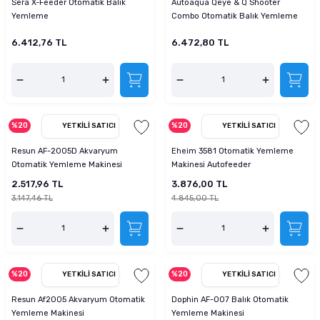
Sera X-Feeder Otomatik Balık
Autoaqua Qeye & Q Shooter
tucu
Sepeti
 Fırçası
Sump Filtre Malzemesi
Pro Plan Kedi Maması
Yemleme
Combo Otomatik Balık Yemleme
Ve Gözetleme
6.412,76 TL
6.472,80 TL
Pond Ürünleri
 Güvenlik Ürünleri
Akvaryum Ozon ve UV Ürünleri
Purina Kedi Maması
manları
akım Ürünleri
Royal Canin Kedi Maması
lik ve Bakım Ürünleri
%20
%20
YETKILI SATICI
YETKILI SATICI
Resun AF-2005D Akvaryum
Eheim 3581 Otomatik Yemleme
uluk
Otomatik Yemleme Makinesi
Makinesi Autofeeder
2.517,96 TL
3.876,00 TL
 - Akvaryum Kumu
3.147,46 TL
4.845,00 TL
 Parçaları
e Malzemesi
%20
%20
YETKILI SATICI
YETKILI SATICI
Resun Af2005 Akvaryum Otomatik
Dophin AF-007 Balık Otomatik
Yemleme Makinesi
Yemleme Makinesi