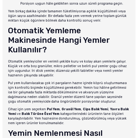
Porsiyon uygun hâle geldikten sonra uzun süreli programa geçin.
Yem birkaç dakika içinde tamamen tüketilmiyorsa açıklık küçültülmeli veya
öğün sayısı azaltılmalıdır. Bir defada fazla yem vermek yerine toplam günlük
miktarı küçük öğünlere bölmek daha kontrollü sonuç verir.
Otomatik Yemleme
Makinesinde Hangi Yemler
Kullanılır?
Otomatik yemleyiciler en verimli şekilde kuru ve kolay akan yemlerle çalışır.
Küçük ve orta boy granüller, mikro pelletler ve belirli pul yemler çoğu cihaz
için uygundur. İri stick yemler, düzensiz şekilli tabletler veya nemli yemler
haznenin çıkışında sıkışabilir.
Pul yem kullanılacaksa çok iri parçaların hazne içinde köprü oluşturmaması
için kontrollü biçimde küçültülmesi gerekebilir. Yemin toz hâline getirilmesi
ise bir çalışmada fazla miktarda dökülmesine ve akvaryum yüzeyine
dağılmasına neden olabilir. Granül yemler düzenli tane yapıları sayesinde
çoğu otomatik yemleyicide daha öngörülebilir porsiyonlar oluşturur.
Cihaz için yem seçerken
Pul Yem
,
Granül Yem
,
Cips Balık Yemi
,
Yavru Balık
Yemi
ve
Balık Türüne Özel Yem
kategorilerindeki ürünlerin tane ölçüleri
karşılaştırılabilir. Yem haznesine dondurulmuş, çözündürülmüş veya yüksek
nem içeren ürünler konulmamalıdır.
Yemin Nemlenmesi Nasıl