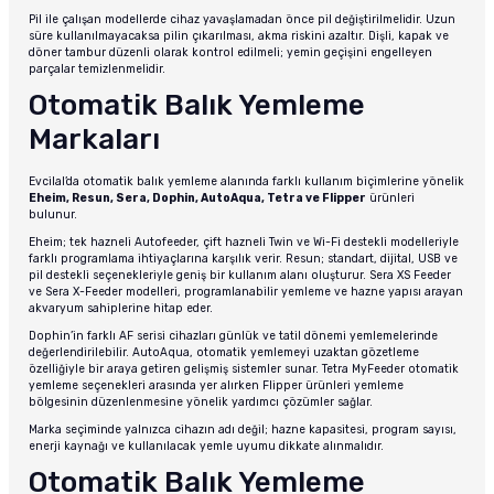
Pil ile çalışan modellerde cihaz yavaşlamadan önce pil değiştirilmelidir. Uzun
süre kullanılmayacaksa pilin çıkarılması, akma riskini azaltır. Dişli, kapak ve
döner tambur düzenli olarak kontrol edilmeli; yemin geçişini engelleyen
parçalar temizlenmelidir.
Otomatik Balık Yemleme
Markaları
Evcilal’da otomatik balık yemleme alanında farklı kullanım biçimlerine yönelik
Eheim, Resun, Sera, Dophin, AutoAqua, Tetra ve Flipper
ürünleri
bulunur.
Eheim; tek hazneli Autofeeder, çift hazneli Twin ve Wi-Fi destekli modelleriyle
farklı programlama ihtiyaçlarına karşılık verir. Resun; standart, dijital, USB ve
pil destekli seçenekleriyle geniş bir kullanım alanı oluşturur. Sera XS Feeder
ve Sera X-Feeder modelleri, programlanabilir yemleme ve hazne yapısı arayan
akvaryum sahiplerine hitap eder.
Dophin’in farklı AF serisi cihazları günlük ve tatil dönemi yemlemelerinde
değerlendirilebilir. AutoAqua, otomatik yemlemeyi uzaktan gözetleme
özelliğiyle bir araya getiren gelişmiş sistemler sunar. Tetra MyFeeder otomatik
yemleme seçenekleri arasında yer alırken Flipper ürünleri yemleme
bölgesinin düzenlenmesine yönelik yardımcı çözümler sağlar.
Marka seçiminde yalnızca cihazın adı değil; hazne kapasitesi, program sayısı,
enerji kaynağı ve kullanılacak yemle uyumu dikkate alınmalıdır.
Otomatik Balık Yemleme