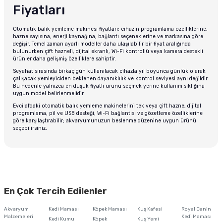
Fiyatları
Otomatik balık yemleme makinesi fiyatları; cihazın programlama özelliklerine,
hazne sayısına, enerji kaynağına, bağlantı seçeneklerine ve markasına göre
değişir. Temel zaman ayarlı modeller daha ulaşılabilir bir fiyat aralığında
bulunurken çift hazneli, dijital ekranlı, Wi-Fi kontrollü veya kamera destekli
ürünler daha gelişmiş özelliklere sahiptir.
Seyahat sırasında birkaç gün kullanılacak cihazla yıl boyunca günlük olarak
çalışacak yemleyiciden beklenen dayanıklılık ve kontrol seviyesi aynı değildir.
Bu nedenle yalnızca en düşük fiyatlı ürünü seçmek yerine kullanım sıklığına
uygun model belirlenmelidir.
Evcilal’daki otomatik balık yemleme makinelerini tek veya çift hazne, dijital
programlama, pil ve USB desteği, Wi-Fi bağlantısı ve gözetleme özelliklerine
göre karşılaştırabilir; akvaryumunuzun beslenme düzenine uygun ürünü
seçebilirsiniz.
En Çok Tercih Edilenler
Akvaryum
Kedi Maması
Köpek Maması
Kuş Kafesi
Royal Canin
Malzemeleri
Kedi Maması
Kedi Kumu
Köpek
Kuş Yemi