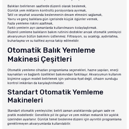
Balıkları belirlenen saatlerde düzenli olarak beslemek,
Günlük yem miktarını kontrollü porsiyonlara ayırmak,
Tatil ve seyahat sırasında beslenmenin devam etmesini sağlamak,
Yavru ve genç balıklara gün içerisinde küçük öğünler vermek,
Fazla yemleme riskini azaltmak,
Farklı yemlerin ayrı zamanlarda kullanılmasını kolaylaştırmak.
Düzenli yemleme balıkların bakım rutinini destekler ancak otomatik yemleyici
akvaryumun bütün bakımını üstlenmez. Filtrasyon, su sıcaklığı, aydınlatma,
buharlaşma ve su kalitesi ayrıca takip edilmelidir.
Otomatik Balık Yemleme
Makinesi Çeşitleri
Otomatik yemleme cihazları programlama seçenekleri, hazne yapıları, enerji
kaynakları ve bağlantı özellikleri bakımından farklılaşır. Akvaryumun kullanım
biçimine uygun modeli belirlemek için yalnızca fiyat değil, cihazın sunduğu
kontrol imkânları da karşılaştırılmalıdır.
Standart Otomatik Yemleme
Makineleri
Standart otomatik yemleyiciler, belirli zaman aralıklarında çalışan sade ve
pratik modellerdir. Genellikle pil ile çalışır ve yem miktarı mekanik bir açıklık
üzerinden ayarlanır. Günlük temel beslenme düzeni için ayrıntılı programlama
gerektirmeyen akvaryumlarda kullanılabilir.