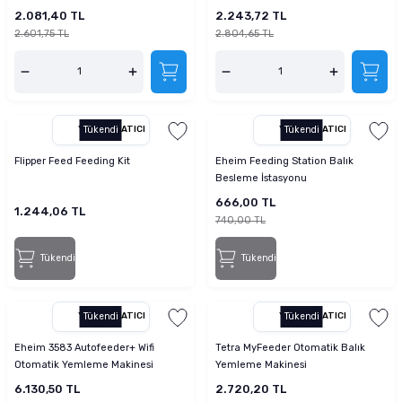
2.081,40 TL
2.243,72 TL
2.601,75 TL
2.804,65 TL
YETKILI SATICI
Tükendi
YETKILI SATICI
Tükendi
Flipper Feed Feeding Kit
Eheim Feeding Station Balık
Besleme İstasyonu
666,00 TL
1.244,06 TL
740,00 TL
Tükendi
Tükendi
YETKILI SATICI
Tükendi
YETKILI SATICI
Tükendi
Eheim 3583 Autofeeder+ Wifi
Tetra MyFeeder Otomatik Balık
Otomatik Yemleme Makinesi
Yemleme Makinesi
6.130,50 TL
2.720,20 TL