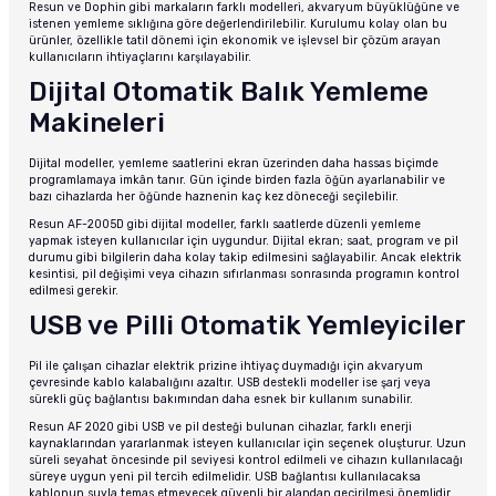
Resun ve Dophin gibi markaların farklı modelleri, akvaryum büyüklüğüne ve
istenen yemleme sıklığına göre değerlendirilebilir. Kurulumu kolay olan bu
ürünler, özellikle tatil dönemi için ekonomik ve işlevsel bir çözüm arayan
kullanıcıların ihtiyaçlarını karşılayabilir.
Dijital Otomatik Balık Yemleme
Makineleri
Dijital modeller, yemleme saatlerini ekran üzerinden daha hassas biçimde
programlamaya imkân tanır. Gün içinde birden fazla öğün ayarlanabilir ve
bazı cihazlarda her öğünde haznenin kaç kez döneceği seçilebilir.
Resun AF-2005D gibi dijital modeller, farklı saatlerde düzenli yemleme
yapmak isteyen kullanıcılar için uygundur. Dijital ekran; saat, program ve pil
durumu gibi bilgilerin daha kolay takip edilmesini sağlayabilir. Ancak elektrik
kesintisi, pil değişimi veya cihazın sıfırlanması sonrasında programın kontrol
edilmesi gerekir.
USB ve Pilli Otomatik Yemleyiciler
Pil ile çalışan cihazlar elektrik prizine ihtiyaç duymadığı için akvaryum
çevresinde kablo kalabalığını azaltır. USB destekli modeller ise şarj veya
sürekli güç bağlantısı bakımından daha esnek bir kullanım sunabilir.
Resun AF 2020 gibi USB ve pil desteği bulunan cihazlar, farklı enerji
kaynaklarından yararlanmak isteyen kullanıcılar için seçenek oluşturur. Uzun
süreli seyahat öncesinde pil seviyesi kontrol edilmeli ve cihazın kullanılacağı
süreye uygun yeni pil tercih edilmelidir. USB bağlantısı kullanılacaksa
kablonun suyla temas etmeyecek güvenli bir alandan geçirilmesi önemlidir.