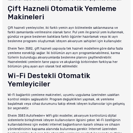
Çift Hazneli Otomatik Yemleme
Makineleri
Çift hazneli yemleyiciler, iki farklı yemin ayrı bölmelerde saklanmasına ve
farklı zamanlarda verilmesine olanak tanır. Pul yem ile granül yem kullanmak,
gündüz ve gece beslenen balıklara farklı öğünler hazırlamak veya iki ayrı
beslenme programı oluşturmak isteyen akvaryum sahipleri için kullanışlıdır.
Eheim Twin 3582, çift hazneli yapısıyla tek hazneli modellere göre daha fazla
yemleme esnekliği sağlar. İki bölümün ayrı ayrı programlanabilmesi, karma
türlerin bulunduğu akvaryumlarda beslenme planını çeşitlendirebilir.
Haznelerdeki yemlerin tane yapısı ve akışkanlığı birbirinden farklıysa her
bölümün çıkış ayarı ayrı olarak test edilmelidir.
Wi-Fi Destekli Otomatik
Yemleyiciler
Wi-Fi bağlantılı yemleme makineleri, uyumlu uygulama üzerinden uzaktan
kontrol imkânı sağlayabilir. Program değişiklikleri yapmak, ek yemleme
başlatmak veya cihaz durumunu takip etmek isteyen kullanıcılar için gelişmiş
bir seçenektir.
Eheim 3583 Autofeeder+ WiFi gibi modeller, akvaryum kontrolünü dijital
sistemlerle birleştirmek isteyen kullanıcıların ilgisini çeker. Wi-Fi özelliğinin
kullanılabilmesi için evdeki internet bağlantısının kararlı olması ve cihazın
yönlendiricinin kapsama alanında bulunması gerekir. İnternet üzerinden