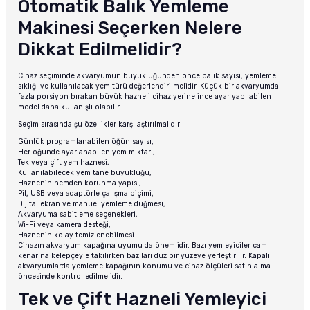
Otomatik Balık Yemleme
Makinesi Seçerken Nelere
Dikkat Edilmelidir?
Cihaz seçiminde akvaryumun büyüklüğünden önce balık sayısı, yemleme
sıklığı ve kullanılacak yem türü değerlendirilmelidir. Küçük bir akvaryumda
fazla porsiyon bırakan büyük hazneli cihaz yerine ince ayar yapılabilen
model daha kullanışlı olabilir.
Seçim sırasında şu özellikler karşılaştırılmalıdır:
Günlük programlanabilen öğün sayısı,
Her öğünde ayarlanabilen yem miktarı,
Tek veya çift yem haznesi,
Kullanılabilecek yem tane büyüklüğü,
Haznenin nemden korunma yapısı,
Pil, USB veya adaptörle çalışma biçimi,
Dijital ekran ve manuel yemleme düğmesi,
Akvaryuma sabitleme seçenekleri,
Wi-Fi veya kamera desteği,
Haznenin kolay temizlenebilmesi.
Cihazın akvaryum kapağına uyumu da önemlidir. Bazı yemleyiciler cam
kenarına kelepçeyle takılırken bazıları düz bir yüzeye yerleştirilir. Kapalı
akvaryumlarda yemleme kapağının konumu ve cihaz ölçüleri satın alma
öncesinde kontrol edilmelidir.
Tek ve Çift Hazneli Yemleyici