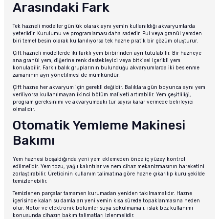
Arasındaki Fark
Tek hazneli modeller günlük olarak aynı yemin kullanıldığı akvaryumlarda
yeterlidir. Kurulumu ve programlaması daha sadedir. Pul veya granül yemden
biri temel besin olarak kullanılıyorsa tek hazne pratik bir çözüm oluşturur.
Çift hazneli modellerde iki farklı yem birbirinden ayrı tutulabilir. Bir hazneye
ana granül yem, diğerine renk destekleyici veya bitkisel içerikli yem
konulabilir. Farklı balık gruplarının bulunduğu akvaryumlarda iki beslenme
zamanının ayrı yönetilmesi de mümkündür.
Çift hazne her akvaryum için gerekli değildir. Balıklara gün boyunca aynı yem
veriliyorsa kullanılmayan ikinci bölüm maliyeti artırabilir. Yem çeşitliliği,
program gereksinimi ve akvaryumdaki tür sayısı karar vermede belirleyici
olmalıdır.
Otomatik Yemleme Makinesi
Bakımı
Yem haznesi boşaldığında yeni yem eklemeden önce iç yüzey kontrol
edilmelidir. Yem tozu, yağlı kalıntılar ve nem cihaz mekanizmasının hareketini
zorlaştırabilir. Üreticinin kullanım talimatına göre hazne çıkarılıp kuru şekilde
temizlenebilir.
Temizlenen parçalar tamamen kurumadan yeniden takılmamalıdır. Hazne
içerisinde kalan su damlaları yeni yemin kısa sürede topaklanmasına neden
olur. Motor ve elektronik bölümler suya sokulmamalı, ıslak bez kullanımı
konusunda cihazın bakım talimatları izlenmelidir.