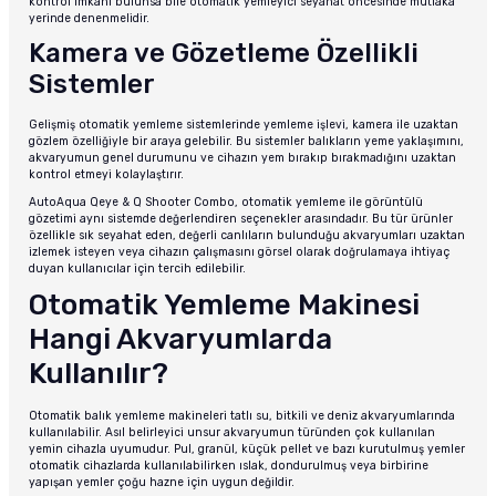
kontrol imkânı bulunsa bile otomatik yemleyici seyahat öncesinde mutlaka
yerinde denenmelidir.
Kamera ve Gözetleme Özellikli
Sistemler
Gelişmiş otomatik yemleme sistemlerinde yemleme işlevi, kamera ile uzaktan
gözlem özelliğiyle bir araya gelebilir. Bu sistemler balıkların yeme yaklaşımını,
akvaryumun genel durumunu ve cihazın yem bırakıp bırakmadığını uzaktan
kontrol etmeyi kolaylaştırır.
AutoAqua Qeye & Q Shooter Combo, otomatik yemleme ile görüntülü
gözetimi aynı sistemde değerlendiren seçenekler arasındadır. Bu tür ürünler
özellikle sık seyahat eden, değerli canlıların bulunduğu akvaryumları uzaktan
izlemek isteyen veya cihazın çalışmasını görsel olarak doğrulamaya ihtiyaç
duyan kullanıcılar için tercih edilebilir.
Otomatik Yemleme Makinesi
Hangi Akvaryumlarda
Kullanılır?
Otomatik balık yemleme makineleri tatlı su, bitkili ve deniz akvaryumlarında
kullanılabilir. Asıl belirleyici unsur akvaryumun türünden çok kullanılan
yemin cihazla uyumudur. Pul, granül, küçük pellet ve bazı kurutulmuş yemler
otomatik cihazlarda kullanılabilirken ıslak, dondurulmuş veya birbirine
yapışan yemler çoğu hazne için uygun değildir.