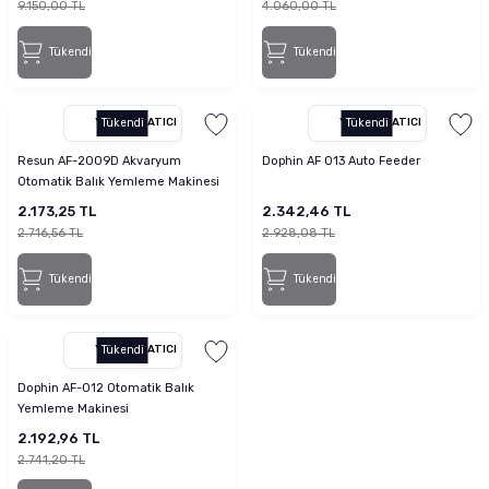
9.150,00 TL
4.060,00 TL
Tükendi
Tükendi
YETKILI SATICI
Tükendi
YETKILI SATICI
Tükendi
Resun AF-2009D Akvaryum
Dophin AF 013 Auto Feeder
Otomatik Balık Yemleme Makinesi
2.173,25 TL
2.342,46 TL
2.716,56 TL
2.928,08 TL
Tükendi
Tükendi
YETKILI SATICI
Tükendi
Dophin AF-012 Otomatik Balık
Yemleme Makinesi
2.192,96 TL
2.741,20 TL