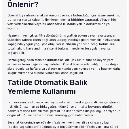
Önlenir?
Otomatik yemleyiciler akvaryumun üzerinde bulunduğu için hazne sürekli su
buharına maruz kalabilir. Nemlenen yemler birbirine yapışarak cihazın hiç
yem vermemesine veya bir anda fazla miktarda yemin dökülmesine yol
açabilir.
Haznenin yem çıkışı, filtre dönüşünün sıçrattığı suyun veya hava taşından
yükselen kabarcıkların doğrudan ulaştığı noktaya getirilmemelidir. Akvaryum
kapağında yoğun yoğuşma oluşuyorsa cihazın yerleştirileceği bölüm kuru
tutulmalıdır. Havalandırma sistemi bulunan modeller bu açıdan avantaj
sağlayabilir.
Hazne gereğinden fazla doldurulmamalıdır. Çok uzun süre bekleyen yem
aroma ve besin değerini kaybedebilir. Özellikle az sayıda balığın bulunduğu
akvaryumlarda haftalarca yetecek miktarda yem koymak yerine hazneyi daha
küçük miktarlarla düzenli yenilemek daha sağlıklıdır.
Tatilde Otomatik Balık
Yemleme Kullanımı
Tatil öncesinde otomatik yemleyici satın alıp hareket günü ilk kez çalıştırmak
risklidir. Cihazın en az birkaç gün, mümkünse bir hafta boyunca günlük
bakım sırasında test edilmesi gerekir. Balıkların yeme ulaşabildiği, porsiyonun
doğru olduğu ve haznenin nemlenmediği gözlemlenmelidir.
Seyahat öncesinde gereğinden fazla yem verilmemeli ve cihazın çıkışı
“balıklar aç kalmasın” düşüncesiyle büyütülmemelidir. Fazla yem, kısa süreli