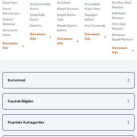
Balık Yemi
Kulübesi
Pro Plan Kedi
Bentonit Kedi
Muhabbet
Maması
Deniz
Kumu
Köpek Tasması
Kuşu Yemi
Akvaryumu
N&D Kedi
Silika Kedi
Köpek Mama
Papağan
Maması
Protein
Kumu
Kabı
Kafesi
Skimmer
Hills Kedi
Kedi Evi
Köpek Taşıma
Kuş Oyuncağı
Maması
Akvaryum
Kafesi
Devamını
Devamını
Isıtıcı
Advance
Gör
Devamını
Gör
Köpek Maması
Devamını
Gör
Gör
Devamını
Gör
Kurumsal
Faydalı Bilgiler
Popüler Kategoriler