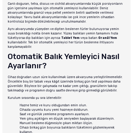
Canlı doğuran, tetra, discus ve cichlid akvaryumlarında küçük porsiyonların
gün içerisine yayılması için otomatik yemleyici kullanılabilir. Deniz
akvaryumlarında granül veya pellet yemlerin belirli saatlerde verilmesi
kolaylaşır. Yavru balık akvaryumlarında ise çok ince yemlerin cihazdan
kontrolsüz biçimde dökülebileceği unutulmamalıdır.
Aynı akvaryumda yüzeyden ve dipten beslenen türler bulunuyorsa yemin
suya bırakıldığı nokta önem kazanır. Yüzey balıkları yemin tamamını hızla
tüketiyorsa dip balıkları için ayrıca
Tablet Yem
veya batan
Granül Yem
kullanılabilir. Tek bir otomatik yemleyici her türün beslenme ihtiyacını
karşılamayabilir.
Otomatik Balık Yemleyici Nasıl
Ayarlanır?
Cihaz doğrudan uzun süre kullanılmak üzere akvaryuma yerleştirilmemelidir.
Öncelikle boş bir tabak veya kâğıt üzerinde birkaç gün test yapılması daha
güvenlidir. Böylece bir çalışmada ne kadar yem çıktığı, granüllerin takılıp
takılmadığı ve programın doğru saatte devreye girip girmediği görülebilir.
Kurulum sırasında şu sıra izlenebilir:
Hazne temiz ve kuru olduğundan emin olun.
Cihazla uyumlu kuru yemi hazneye doldurun.
Saat ve günlük yemleme programını ayarlayın.
Yem çıkış açıklığını en düşük seviyeden başlayarak düzenleyin.
Manuel besleme düğmesiyle çıkan miktarı ölçün.
Cihazı birkaç gün boyunca balıkların tüketimini gözlemleyerek
kullanın.