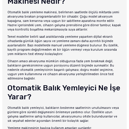
Makinesi Nedir?
Otomatik balık yemleme makinesi, belirlenen saatlerde ölçülü miktarda yemi
akvaryuma bırakan programlanabilir bir cihazdır. Çoğu model akvaryum
kapağına, cam kenarına veya uygun bir sabitleme aparatına monte edilir.
Hazne içerisindeki yem, cihazın çalışma prensibine göre döner tambur, kapak
veya kontrollü boşaltma mekanizmasıyla suya aktarılır.
Temel modeller belirli saat aralıklarında yemleme yaparken dijital ekranlı
cihazlarda günlük öğün sayısı ve yemleme zamanı daha ayrıntılı biçimde
ayarlanabilir. Bazı modellerde manuel yemleme düğmesi bulunur. Bu özellik,
kayıtlı programı değiştirmeden ek bir öğün vermeyi veya kurulum sırasında
yem miktarını test etmeyi kolaylaştırır.
Cihazın amacı akvaryuma mümkün olduğunca fazla yem bırakmak değil,
balıkların gereksinimine uygun porsiyonu düzenli biçimde sunmaktır. Bu
nedenle otomatik yemleyicinin başarılı çalışması; doğru model seçimine,
uygun yem kullanımına ve cihazın akvaryuma yerleştirilmeden önce test
edilmesine bağlıdır.
Otomatik Balık Yemleyici Ne İşe
Yarar?
Otomatik balık yemleyici, balıkların beslenme saatlerinin unutulmasını veya
günlere göre sürekli değişmesini önlemeye yardımcı olur. Özellikle uzun
çalışma saatlerine sahip kullanıcılar, akvaryumunu ofiste bulunduranlar ve
sık seyahat edenler açısından önemli bir kolaylık sağlar.
Yemleme makinesinin başlıca kullanım amaçları şunlardır: