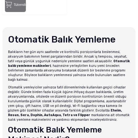
Tükendi
Otomatik Balık Yemleme
Balıkların her gün aynı saatlerde ve kontrollü porsiyonlarla beslenmesi,
akvaryum bakımının temel parçalarından biridir. Ancak iş temposu, seyahat,
tatil veya günlük yoğunluk nedeniyle yemleme saatleri aksayabilir.
Otomatik
balık yemleme makineleri
, haznesine yerleştirilen kuru yemi önceden
belirlenen zamanlarda akvaryuma bırakarak düzenli bir beslenme programı
oluşturur. Böylece balıkların yemlenmesi yalnızca evde bulunulan saatlere
bağlı kalmaz.
Otomatik yemleyiciler yalnızca tatil dönemlerinde kullanılan geçici cihazlar
değildir. Günde birden fazla küçük öğüne ihtiyaç duyan balıklarda, üretim
akvaryumlarında, ofislerde ve düzenli porsiyon kontrolünün önemli olduğu
kurulumlarda günlük olarak kullanılabilir. Dijital programlama, ayarlanabilir
yem çıkışı, çift hazne, USB ve pil desteği, Wi-Fi bağlantısı veya kamera ile
gözlem gibi özellikler cihazlar arasında farklılık gösterir. Evcilal’da
Eheim,
Resun, Sera, Dophin, AutoAqua, Tetra ve Flipper
markalarına ait otomatik
balık yemleme makinelerini ve yardımcı ekipmanları inceleyebilirsiniz.
Otomatik Balık Yemleme