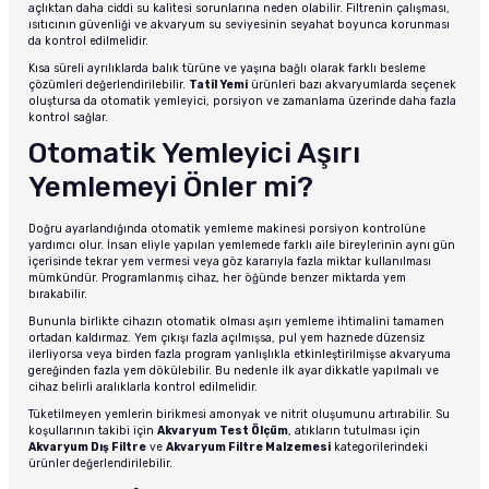
açlıktan daha ciddi su kalitesi sorunlarına neden olabilir. Filtrenin çalışması,
ısıtıcının güvenliği ve akvaryum su seviyesinin seyahat boyunca korunması
da kontrol edilmelidir.
Kısa süreli ayrılıklarda balık türüne ve yaşına bağlı olarak farklı besleme
çözümleri değerlendirilebilir.
Tatil Yemi
ürünleri bazı akvaryumlarda seçenek
oluştursa da otomatik yemleyici, porsiyon ve zamanlama üzerinde daha fazla
kontrol sağlar.
Otomatik Yemleyici Aşırı
Yemlemeyi Önler mi?
Doğru ayarlandığında otomatik yemleme makinesi porsiyon kontrolüne
yardımcı olur. İnsan eliyle yapılan yemlemede farklı aile bireylerinin aynı gün
içerisinde tekrar yem vermesi veya göz kararıyla fazla miktar kullanılması
mümkündür. Programlanmış cihaz, her öğünde benzer miktarda yem
bırakabilir.
Bununla birlikte cihazın otomatik olması aşırı yemleme ihtimalini tamamen
ortadan kaldırmaz. Yem çıkışı fazla açılmışsa, pul yem haznede düzensiz
ilerliyorsa veya birden fazla program yanlışlıkla etkinleştirilmişse akvaryuma
gereğinden fazla yem dökülebilir. Bu nedenle ilk ayar dikkatle yapılmalı ve
cihaz belirli aralıklarla kontrol edilmelidir.
Tüketilmeyen yemlerin birikmesi amonyak ve nitrit oluşumunu artırabilir. Su
koşullarının takibi için
Akvaryum Test Ölçüm
, atıkların tutulması için
Akvaryum Dış Filtre
ve
Akvaryum Filtre Malzemesi
kategorilerindeki
ürünler değerlendirilebilir.