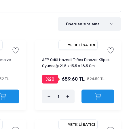
YETKILI SATICI
ama ve
AFP Ödül Hazneli T-Rex Dinozor Köpek
Oyuncağı 21,5 x 13,5 x 18,5 Cm
659,60 TL
,52 TL
824,50 TL
%20
YETKILI SATICI