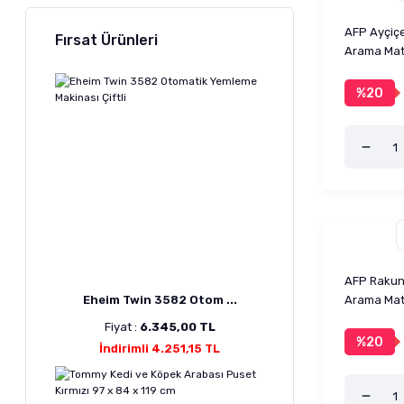
AFP Ayçiçe
Fırsat Ürünleri
Arama Matı
%20
AFP Rakun 
Eheim Twin 3582 Otom ...
Arama Matı
Fiyat :
6.345,00 TL
%20
İndirimli 4.251,15 TL