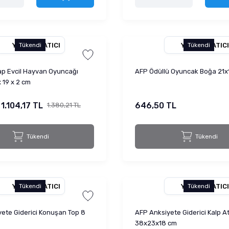
YETKILI SATICI
YETKILI SATICI
Tükendi
Tükendi
ap Evcil Hayvan Oyuncağı
AFP Ödüllü Oyuncak Boğa 21x
 19 x 2 cm
1.104,17 TL
646,50 TL
1.380,21 TL
Tükendi
Tükendi
YETKILI SATICI
YETKILI SATICI
Tükendi
Tükendi
ete Giderici Konuşan Top 8
AFP Anksiyete Giderici Kalp At
38x23x18 cm