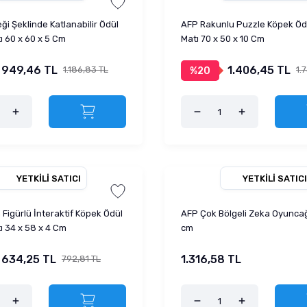
ği Şeklinde Katlanabilir Ödül
AFP Rakunlu Puzzle Köpek Ö
 60 x 60 x 5 Cm
Matı 70 x 50 x 10 Cm
949,46 TL
1.406,45 TL
1.186,83 TL
1.
%20
YETKILI SATICI
YETKILI SATICI
Figürlü İnteraktif Köpek Ödül
AFP Çok Bölgeli Zeka Oyunca
 34 x 58 x 4 Cm
cm
634,25 TL
1.316,58 TL
792,81 TL