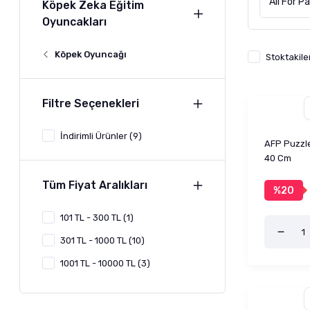
All For P
Köpek Zeka Eğitim
Oyuncakları
Köpek Oyuncağı
Stoktakile
Filtre Seçenekleri
İndirimli Ürünler (9)
AFP Puzzle
40 Cm
Tüm Fiyat Aralıkları
%20
101 TL - 300 TL (1)
301 TL - 1000 TL (10)
1001 TL - 10000 TL (3)