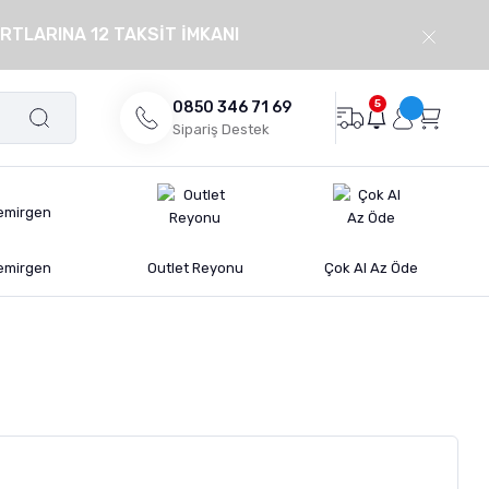
RTLARINA 12 TAKSİT İMKANI
5
0850 346 71 69
Sipariş Destek
emirgen
Outlet Reyonu
Çok Al Az Öde