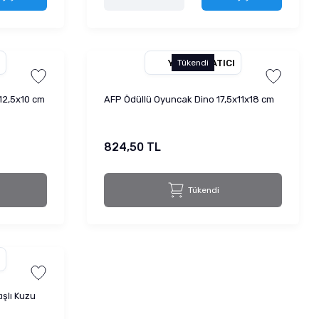
YETKILI SATICI
Tükendi
12,5x10 cm
AFP Ödüllü Oyuncak Dino 17,5x11x18 cm
824,50 TL
Tükendi
ışlı Kuzu