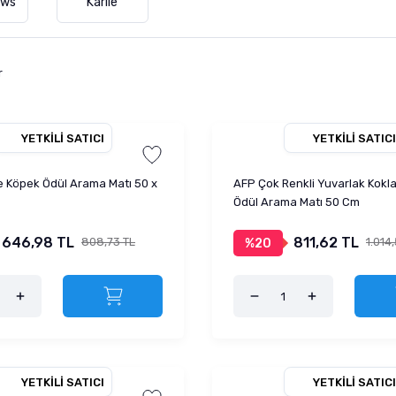
aws
Karlie
r
YETKILI SATICI
YETKILI SATICI
 Köpek Ödül Arama Matı 50 x
AFP Çok Renkli Yuvarlak Kokl
Ödül Arama Matı 50 Cm
646,98 TL
811,62 TL
808,73 TL
1.014
%20
YETKILI SATICI
YETKILI SATICI