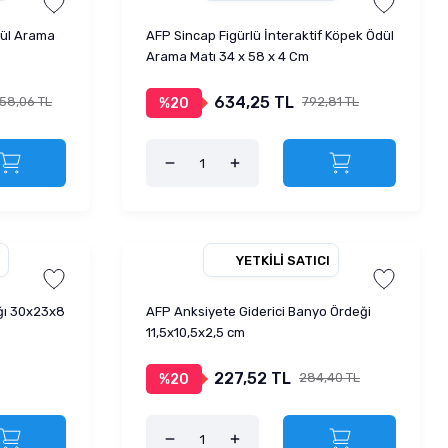
dül Arama
AFP Sincap Figürlü İnteraktif Köpek Ödül
Arama Matı 34 x 58 x 4 Cm
634,25 TL
758,06 TL
792,81 TL
%20
YETKILI SATICI
ğı 30x23x8
AFP Anksiyete Giderici Banyo Ördeği
11,5x10,5x2,5 cm
227,52 TL
284,40 TL
%20