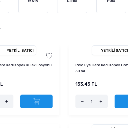
t
G & B
Karlie
Polo
e
r
YETKILI SATICI
YETKILI SATICI
are Kedi Köpek Kulak Losyonu
Polo Eye Care Kedi Köpek Gö
50 ml
TL
153,45 TL