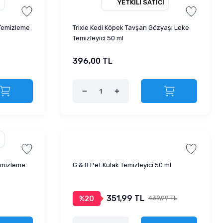
YETKILI SATICI
 Temizleme
Trixie Kedi Köpek Tavşan Gözyaşı Leke
Temizleyici 50 ml
396,00 TL
Temizleme
G & B Pet Kulak Temizleyici 50 ml
351,99 TL
439,99 TL
%20