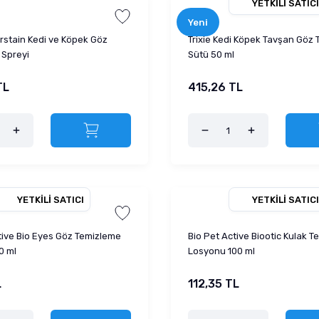
YETKILI SATICI
Yeni
rstain Kedi ve Köpek Göz
Trixie Kedi Köpek Tavşan Göz
 Spreyi
Sütü 50 ml
TL
415,26 TL
YETKILI SATICI
YETKILI SATICI
tive Bio Eyes Göz Temizleme
Bio Pet Active Biootic Kulak 
0 ml
Losyonu 100 ml
L
112,35 TL