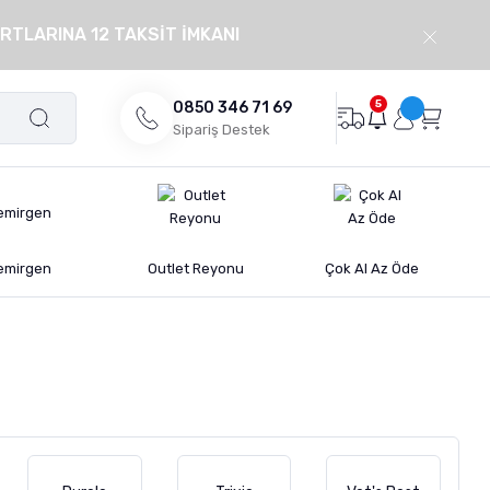
RTLARINA 12 TAKSİT İMKANI
5
0850 346 71 69
Sipariş Destek
emirgen
Outlet Reyonu
Çok Al Az Öde