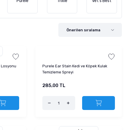
Purele
Trixie
Vet's Best
z Losyonu
Purele Ear Stain Kedi ve Köpek Kulak
Temizleme Spreyi
285,00 TL