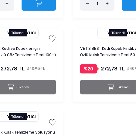
YETKILI SATICI
YETKILI SATICI
Tükendi
Tükendi
 Kedi ve Köpekler için
VET'S BEST Kedi Köpek Fındık
zlü Göz Temizleme Pedi 100 lü
Özlü Kulak Temizleme Pedi 50 l
272,78 TL
272,78 TL
340,98 TL
340,
%20
Tükendi
Tükendi
YETKILI SATICI
Tükendi
ek Kulak Temizleme Solüsyonu