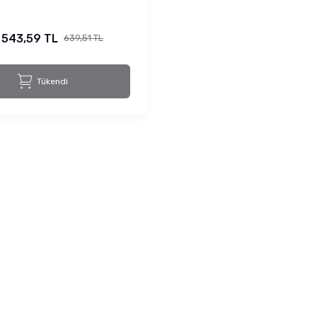
543,59 TL
639,51 TL
Tükendi