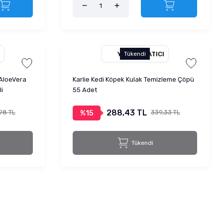
YETKILI SATICI
Tükendi
 AloeVera
Karlie Kedi Köpek Kulak Temizleme Çöpü
i
55 Adet
288,43 TL
98 TL
339,33 TL
%15
Tükendi