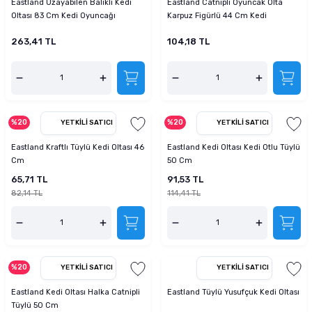
Eastland Uzayabilen Balıklı Kedi
Eastland Catnipli Oyuncak Olta
tucu
Sepeti
 Fırçası
Sump Filtre Malzemesi
Pro Plan Kedi Maması
Oltası 83 Cm Kedi Oyuncağı
Karpuz Figürlü 44 Cm Kedi
Oyuncağı
263,41 TL
104,18 TL
Pond Ürünleri
 Güvenlik Ürünleri
Akvaryum Ozon ve UV Ürünleri
Purina Kedi Maması
manları
akım Ürünleri
Royal Canin Kedi Maması
lik ve Bakım Ürünleri
%20
%20
YETKILI SATICI
YETKILI SATICI
Eastland Kraftlı Tüylü Kedi Oltası 46
Eastland Kedi Oltası Kedi Otlu Tüylü
uluk
Cm
50 Cm
65,71 TL
91,53 TL
 - Akvaryum Kumu
82,14 TL
114,41 TL
 Parçaları
e Malzemesi
%20
YETKILI SATICI
YETKILI SATICI
Eastland Kedi Oltası Halka Catnipli
Eastland Tüylü Yusufçuk Kedi Oltası
Tüylü 50 Cm