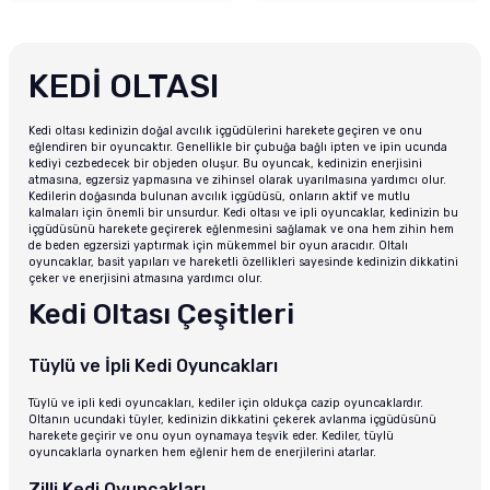
KEDİ OLTASI
Kedi oltası kedinizin doğal avcılık içgüdülerini harekete geçiren ve onu
eğlendiren bir oyuncaktır. Genellikle bir çubuğa bağlı ipten ve ipin ucunda
kediyi cezbedecek bir objeden oluşur. Bu oyuncak, kedinizin enerjisini
atmasına, egzersiz yapmasına ve zihinsel olarak uyarılmasına yardımcı olur.
Kedilerin doğasında bulunan avcılık içgüdüsü, onların aktif ve mutlu
kalmaları için önemli bir unsurdur.
Kedi oltası
ve ipli oyuncaklar, kedinizin bu
içgüdüsünü harekete geçirerek eğlenmesini sağlamak ve ona hem zihin hem
de beden egzersizi yaptırmak için mükemmel bir oyun aracıdır. Oltalı
oyuncaklar, basit yapıları ve hareketli özellikleri sayesinde kedinizin dikkatini
çeker ve enerjisini atmasına yardımcı olur.
Kedi Oltası Çeşitleri
Tüylü ve İpli Kedi Oyuncakları
Tüylü ve ipli kedi oyuncakları, kediler için oldukça cazip oyuncaklardır.
Oltanın ucundaki tüyler, kedinizin dikkatini çekerek avlanma içgüdüsünü
harekete geçirir ve onu oyun oynamaya teşvik eder. Kediler, tüylü
oyuncaklarla oynarken hem eğlenir hem de enerjilerini atarlar.
Zilli Kedi Oyuncakları