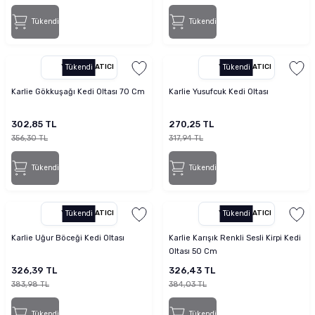
Tükendi
Tükendi
YETKILI SATICI
Tükendi
YETKILI SATICI
Tükendi
Karlie Gökkuşağı Kedi Oltası 70 Cm
Karlie Yusufcuk Kedi Oltası
302,85 TL
270,25 TL
356,30 TL
317,94 TL
Tükendi
Tükendi
YETKILI SATICI
Tükendi
YETKILI SATICI
Tükendi
Karlie Uğur Böceği Kedi Oltası
Karlie Karışık Renkli Sesli Kirpi Kedi
Oltası 50 Cm
326,39 TL
326,43 TL
383,98 TL
384,03 TL
Tükendi
Tükendi