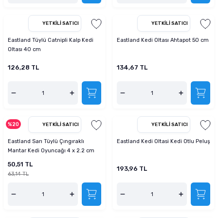
YETKILI SATICI
YETKILI SATICI
Eastland Tüylü Catnipli Kalp Kedi
Eastland Kedi Oltası Ahtapot 50 cm
Oltası 40 cm
126,28 TL
134,67 TL
%20
YETKILI SATICI
YETKILI SATICI
Eastland Sarı Tüylü Çıngıraklı
Eastland Kedi Oltasi Kedi Otlu Peluş
Mantar Kedi Oyuncağı 4 x 2.2 cm
50,51 TL
193,96 TL
63,14 TL