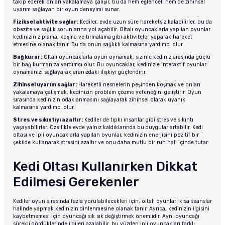
takip ederek onları yakalamaya çalışır, bu da hem eğlenceli hem de zihinsel
uyarım sağlayan bir oyun deneyimi sunar.
Fiziksel aktivite sağlar:
Kediler, evde uzun süre hareketsiz kalabilirler, bu da
obezite ve sağlık sorunlarına yol açabilir. Oltalı oyuncaklarla yapılan oyunlar
kedinizin zıplama, koşma ve tırmalama gibi aktiviteler yaparak hareket
etmesine olanak tanır. Bu da onun sağlıklı kalmasına yardımcı olur.
Bağ kurar:
Oltalı oyuncaklarla oyun oynamak, sizinle kediniz arasında güçlü
bir bağ kurmanıza yardımcı olur. Bu oyuncaklar, kedinizle interaktif oyunlar
oynamanızı sağlayarak aranızdaki ilişkiyi güçlendirir.
Zihinsel uyarım sağlar:
Hareketli nesnelerin peşinden koşmak ve onları
yakalamaya çalışmak, kedinizin problem çözme yeteneğini geliştirir. Oyun
sırasında kedinizin odaklanmasını sağlayarak zihinsel olarak uyanık
kalmasına yardımcı olur.
Stres ve sıkıntıyı azaltır:
Kediler de tıpkı insanlar gibi stres ve sıkıntı
yaşayabilirler. Özellikle evde yalnız kaldıklarında bu duygular artabilir. Kedi
oltası ve ipli oyuncaklarla yapılan oyunlar, kedinizin enerjisini pozitif bir
şekilde kullanarak stresini azaltır ve onu daha mutlu bir ruh hali içinde tutar.
Kedi Oltası Kullanırken Dikkat
Edilmesi Gerekenler
Kediler oyun sırasında fazla yorulabilecekleri için, oltalı oyunları kısa seanslar
halinde yapmak kedinizin dinlenmesine olanak tanır. Ayrıca, kedinizin ilgisini
kaybetmemesi için oyuncağı sık sık değiştirmek önemlidir. Aynı oyuncağı
sürekli gördüklerinde ilgileri azalabilir, bu yüzden ipli oyuncakları farklı