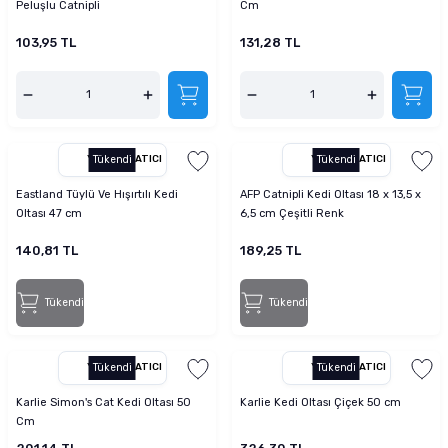
Peluşlu Catnipli
Cm
103,95 TL
131,28 TL
YETKILI SATICI
Tükendi
YETKILI SATICI
Tükendi
Eastland Tüylü Ve Hışırtılı Kedi
AFP Catnipli Kedi Oltası 18 x 13,5 x
Oltası 47 cm
6,5 cm Çeşitli Renk
140,81 TL
189,25 TL
Tükendi
Tükendi
YETKILI SATICI
Tükendi
YETKILI SATICI
Tükendi
Karlie Simon's Cat Kedi Oltası 50
Karlie Kedi Oltası Çiçek 50 cm
Cm