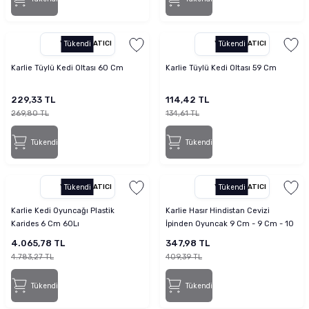
YETKILI SATICI
Tükendi
YETKILI SATICI
Tükendi
Karlie Tüylü Kedi Oltası 60 Cm
Karlie Tüylü Kedi Oltası 59 Cm
229,33 TL
114,42 TL
269,80 TL
134,61 TL
Tükendi
Tükendi
YETKILI SATICI
Tükendi
YETKILI SATICI
Tükendi
Karlie Kedi Oyuncağı Plastik
Karlie Hasır Hindistan Cevizi
Karides 6 Cm 60Lı
İpinden Oyuncak 9 Cm - 9 Cm - 10
Cm
4.065,78 TL
347,98 TL
4.783,27 TL
409,39 TL
Tükendi
Tükendi