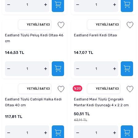
YETKILI SATICI
YETKILI SATICI
Eastland Tüylü Peluş Kedi Oltası 46
Eastland Fareli Kedi Oltası
cm
146,53 TL
147,07 TL
%20
YETKILI SATICI
YETKILI SATICI
Eastland Tüylü Catnipli Halka Kedi
Eastland Mavi Tüylü Çıngıraklı
Oltası 40 cm
Mantar Kedi Oyuncağı 4 x 2.2 cm
50,51 TL
117,81 TL
63,14 TL