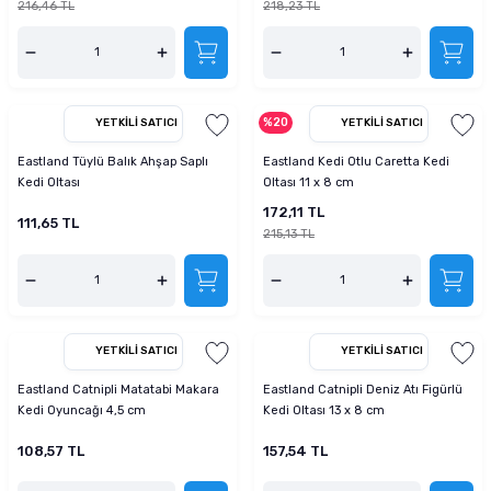
216,46 TL
218,23 TL
%20
YETKILI SATICI
YETKILI SATICI
Eastland Tüylü Balık Ahşap Saplı
Eastland Kedi Otlu Caretta Kedi
Kedi Oltası
Oltası 11 x 8 cm
172,11 TL
111,65 TL
215,13 TL
YETKILI SATICI
YETKILI SATICI
Eastland Catnipli Matatabi Makara
Eastland Catnipli Deniz Atı Figürlü
Kedi Oyuncağı 4,5 cm
Kedi Oltası 13 x 8 cm
108,57 TL
157,54 TL