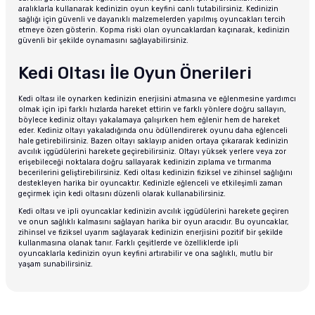
aralıklarla kullanarak kedinizin oyun keyfini canlı tutabilirsiniz. Kedinizin
sağlığı için güvenli ve dayanıklı malzemelerden yapılmış oyuncakları tercih
etmeye özen gösterin. Kopma riski olan oyuncaklardan kaçınarak, kedinizin
güvenli bir şekilde oynamasını sağlayabilirsiniz.
Kedi Oltası İle Oyun Önerileri
Kedi oltası ile oynarken kedinizin enerjisini atmasına ve eğlenmesine yardımcı
olmak için ipi farklı hızlarda hareket ettirin ve farklı yönlere doğru sallayın,
böylece kediniz oltayı yakalamaya çalışırken hem eğlenir hem de hareket
eder. Kediniz oltayı yakaladığında onu ödüllendirerek oyunu daha eğlenceli
hale getirebilirsiniz. Bazen oltayı saklayıp aniden ortaya çıkararak kedinizin
avcılık içgüdülerini harekete geçirebilirsiniz. Oltayı yüksek yerlere veya zor
erişebileceği noktalara doğru sallayarak kedinizin zıplama ve tırmanma
becerilerini geliştirebilirsiniz.
Kedi oltası
kedinizin fiziksel ve zihinsel sağlığını
destekleyen harika bir oyuncaktır. Kedinizle eğlenceli ve etkileşimli zaman
geçirmek için kedi oltasını düzenli olarak kullanabilirsiniz.
Kedi oltası ve ipli oyuncaklar kedinizin avcılık içgüdülerini harekete geçiren
ve onun sağlıklı kalmasını sağlayan harika bir oyun aracıdır. Bu oyuncaklar,
zihinsel ve fiziksel uyarım sağlayarak kedinizin enerjisini pozitif bir şekilde
kullanmasına olanak tanır. Farklı çeşitlerde ve özelliklerde ipli
oyuncaklarla kedinizin oyun keyfini artırabilir ve ona sağlıklı, mutlu bir
yaşam sunabilirsiniz.