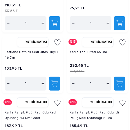
110,31 TL
79,21 TL
137,88 TL
%15
YETKILI SATICI
YETKILI SATICI
Eastland Catnipli Kedi Oltası Tüylü
Karlie Kedi Oltası 45 Cm
46 Cm
232,45 TL
103,95 TL
273,47 TL
%15
%15
YETKILI SATICI
YETKILI SATICI
Karlie Karışık Figür Kedi Otlu Kedi
Karlie Karışık Figür Kedi Otlu İpli
Oyuncağı 10 Cm ! Adet
Peluş Kedi Oyuncağı 11 Cm
183,99 TL
185,49 TL