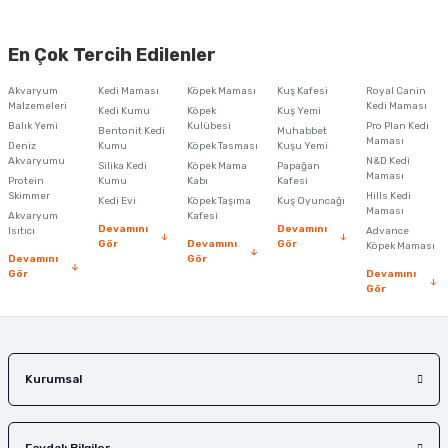
En Çok Tercih Edilenler
Akvaryum
Kedi Maması
Köpek Maması
Kuş Kafesi
Royal Canin
Malzemeleri
Kedi Maması
Kedi Kumu
Köpek
Kuş Yemi
Balık Yemi
Kulübesi
Pro Plan Kedi
Bentonit Kedi
Muhabbet
Maması
Deniz
Kumu
Köpek Tasması
Kuşu Yemi
Akvaryumu
N&D Kedi
Silika Kedi
Köpek Mama
Papağan
Maması
Protein
Kumu
Kabı
Kafesi
Skimmer
Hills Kedi
Kedi Evi
Köpek Taşıma
Kuş Oyuncağı
Maması
Akvaryum
Kafesi
Devamını
Devamını
Isıtıcı
Advance
Gör
Devamını
Gör
Köpek Maması
Devamını
Gör
Gör
Devamını
Gör
Kurumsal