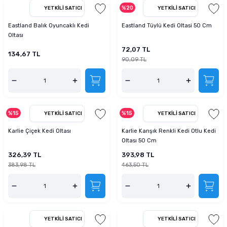
%20
YETKILI SATICI
YETKILI SATICI
Eastland Balık Oyuncaklı Kedi
Eastland Tüylü Kedi Oltasi 50 Cm
Oltası
72,07 TL
134,67 TL
90,09 TL
%15
%15
YETKILI SATICI
YETKILI SATICI
Karlie Çiçek Kedi Oltası
Karlie Karışık Renkli Kedi Otlu Kedi
Oltası 50 Cm
326,39 TL
393,98 TL
383,98 TL
463,50 TL
YETKILI SATICI
YETKILI SATICI