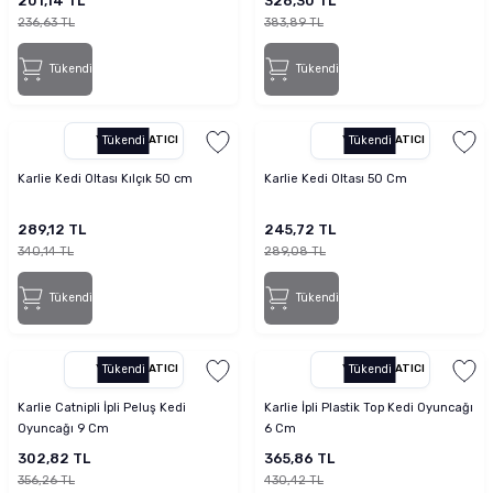
201,14 TL
326,30 TL
236,63 TL
383,89 TL
Tükendi
Tükendi
YETKILI SATICI
Tükendi
YETKILI SATICI
Tükendi
Karlie Kedi Oltası Kılçık 50 cm
Karlie Kedi Oltası 50 Cm
289,12 TL
245,72 TL
340,14 TL
289,08 TL
Tükendi
Tükendi
YETKILI SATICI
Tükendi
YETKILI SATICI
Tükendi
Karlie Catnipli İpli Peluş Kedi
Karlie İpli Plastik Top Kedi Oyuncağı
Oyuncağı 9 Cm
6 Cm
302,82 TL
365,86 TL
356,26 TL
430,42 TL