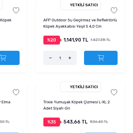
YETKILI SATICI
i Köpek
AFP Outdoor Su Geçirmez ve Reflektörlü
Köpek Ayakkabısı Yeşil S 4,0 Cm
1.141,90 TL
1.427,38 TL
%20
YETKILI SATICI
y Elma
Trixie Yumuşak Köpek Çizmesi L-XL 2
Adet Siyah-Gri
543,66 TL
00 TL
836,40 TL
%35