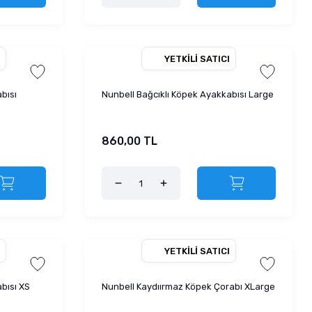
YETKILI SATICI
bısı
Nunbell Bağcıklı Köpek Ayakkabısı Large
860,00 TL
YETKILI SATICI
bısı XS
Nunbell Kaydıırmaz Köpek Çorabı XLarge