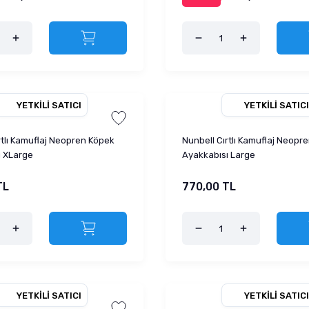
YETKILI SATICI
YETKILI SATICI
rtlı Kamuflaj Neopren Köpek
Nunbell Cırtlı Kamuflaj Neopr
ı XLarge
Ayakkabısı Large
TL
770,00 TL
YETKILI SATICI
YETKILI SATICI