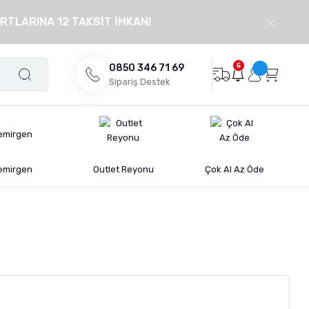
RTLARINA 12 TAKSİT İMKANI
5
0850 346 71 69
Sipariş Destek
emirgen
Outlet Reyonu
Çok Al Az Öde