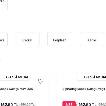
pek
u
aws
Evcilal
Ferplast
Karlie
r
YETKILI SATICI
YETKILI SATICI
Köpek Galoşu Mavi XXS
Alphadog Köpek Galoşu Yeşil
162,50 TL
162,50 TL
250,00 TL
250,
%35