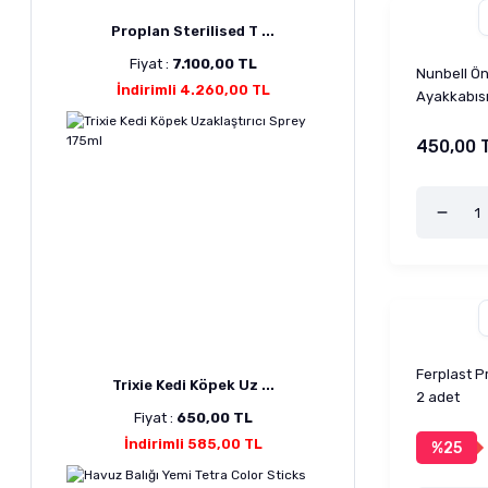
Proplan Sterilised T ...
Fiyat :
7.100,00 TL
Nunbell Ön
İndirimli 4.260,00 TL
Ayakkabısı
450,00 
Ferplast P
Trixie Kedi Köpek Uz ...
2 adet
Fiyat :
650,00 TL
İndirimli 585,00 TL
%25