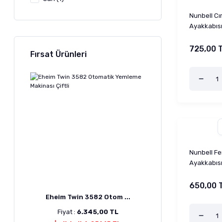
Siyah (1)
Nunbell Cı
Ayakkabısı
725,00 
Fırsat Ürünleri
Nunbell F
Ayakkabıs
650,00 
Eheim Twin 3582 Otom ...
Fiyat :
6.345,00 TL