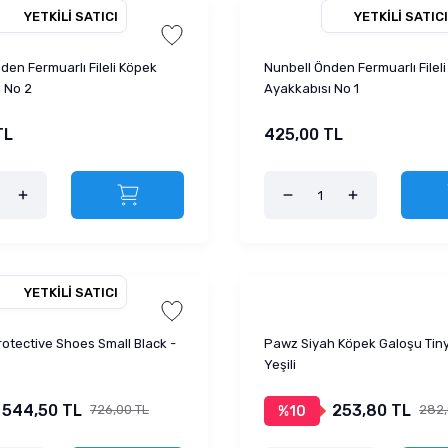
YETKILI SATICI
YETKILI SATICI
den Fermuarlı Fileli Köpek
Nunbell Önden Fermuarlı Filel
 No 2
Ayakkabısı No 1
TL
425,00 TL
YETKILI SATICI
rotective Shoes Small Black -
Pawz Siyah Köpek Galoşu Tin
Yeşili
544,50 TL
253,80 TL
726,00 TL
282,
%10