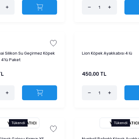
ai Silikon Su Geçirmez Köpek
Lion Köpek Ayakkabısı 4 lü
 4'lü Paket
TL
450,00 TL
YETKILI SATICI
YETKILI SATICI
Tükendi
Tükendi
öpek Galoşu Kırmızı XS
Nunbell Bağcıklı Köpek Ayakka