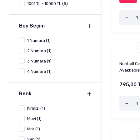
1001 TL - 10000 TL (5)
Boy Seçim
1 Numara (1)
2 Numara (1)
3 Numara (1)
Nunbell Cı
Ayakkabıs
4 Numara (1)
5 Numara (1)
795,00 
6 Numara (1)
Renk
Small (1)
Kırmızı (1)
Mavi (1)
Mor (1)
Sarı (1)