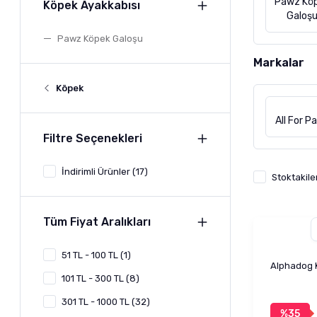
Pawz Kö
Köpek Ayakkabısı
Galoş
Pawz Köpek Galoşu
Markalar
Köpek
All For P
Filtre Seçenekleri
İndirimli Ürünler (17)
Stoktakile
Tüm Fiyat Aralıkları
51 TL - 100 TL (1)
Alphadog 
101 TL - 300 TL (8)
301 TL - 1000 TL (32)
%35