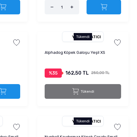
YETKILI SATICI
Tükendi
Alphadog Köpek Galoşu Yeşil XS
162,50 TL
250,00 TL
%35
Tükendi
YETKILI SATICI
Tükendi
bısı Small
Nunbell Kaydıırmaz Köpek Çorabı Small