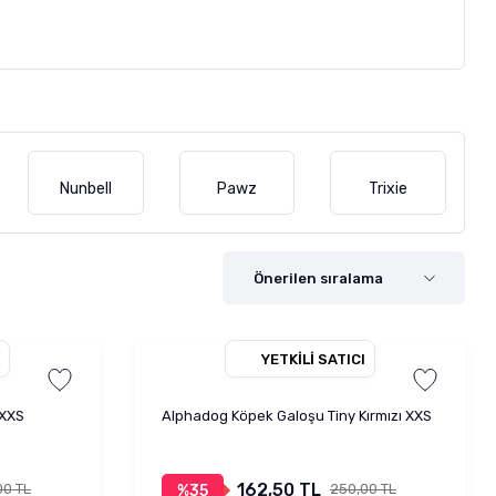
Nunbell
Pawz
Trixie
YETKILI SATICI
 XXS
Alphadog Köpek Galoşu Tiny Kırmızı XXS
162,50 TL
00 TL
250,00 TL
%35