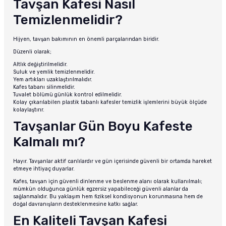
Tavşan Kafesi Nasıl
Temizlenmelidir?
Hijyen, tavşan bakımının en önemli parçalarından biridir.
Düzenli olarak;
Altlık değiştirilmelidir.
Suluk ve yemlik temizlenmelidir.
Yem artıkları uzaklaştırılmalıdır.
Kafes tabanı silinmelidir.
Tuvalet bölümü günlük kontrol edilmelidir.
Kolay çıkarılabilen plastik tabanlı kafesler temizlik işlemlerini büyük ölçüde
kolaylaştırır.
Tavşanlar Gün Boyu Kafeste
Kalmalı mı?
Hayır. Tavşanlar aktif canlılardır ve gün içerisinde güvenli bir ortamda hareket
etmeye ihtiyaç duyarlar.
Kafes, tavşan için güvenli dinlenme ve beslenme alanı olarak kullanılmalı;
mümkün olduğunca günlük egzersiz yapabileceği güvenli alanlar da
sağlanmalıdır. Bu yaklaşım hem fiziksel kondisyonun korunmasına hem de
doğal davranışların desteklenmesine katkı sağlar.
En Kaliteli Tavşan Kafesi