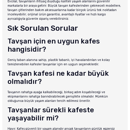
Evcilal, tavşanların ihtiyaç duyduğu kaliteli yaşam alanlarını güvenilir
markalarla bir araya getirir. Büyük tavşan kafeslerinden çekmeceli modellere,
tavşan çitlerinden bakım aksesuarlarına kadar birçok ürünü tek noktadan
inceleyebilir; orijinal ürün garantisi, avantajlı fiyatlar ve hızlı kargo
ayrıcalığıyla güvenle sipariş verebilirsiniz.
Sık Sorulan Sorular
Tavşan için en uygun kafes
hangisidir?
Geniş taban alanına sahip, plastik tabanlı, iyi havalandırılan ve kolay
temizlenebilen kafesler tavşanlar için en uygun seçeneklerdir.
Tavşan kafesi ne kadar büyük
olmalıdır?
Tavşanın rahatça ayağa kalkabileceği, birkaç adım koşabileceği ve
ekipmanlarını rahatça barındırabilecek genişlikte olmalıdır. Mümkün
olduğunca büyük yaşam alanları tercih edilmesi önerilir.
Tavşanlar sürekli kafeste
yaşayabilir mi?
Hayır. Kafes güvenli bir yaşam alanıdır ancak tavşanların günlük egzersiz