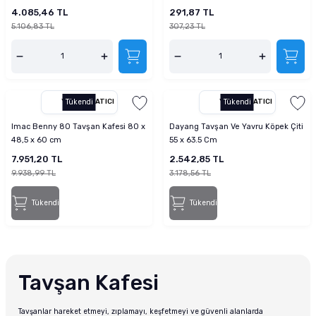
Eğitim Çiti
4.085,46 TL
291,87 TL
5.106,83 TL
307,23 TL
YETKILI SATICI
Tükendi
YETKILI SATICI
Tükendi
Imac Benny 80 Tavşan Kafesi 80 x
Dayang Tavşan Ve Yavru Köpek Çiti
48,5 x 60 cm
55 x 63.5 Cm
7.951,20 TL
2.542,85 TL
9.938,99 TL
3.178,56 TL
Tükendi
Tükendi
Tavşan Kafesi
Tavşanlar hareket etmeyi, zıplamayı, keşfetmeyi ve güvenli alanlarda