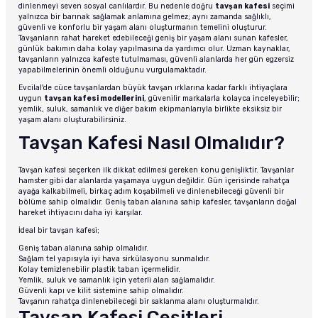
dinlenmeyi seven sosyal canlılardır. Bu nedenle doğru
tavşan kafesi
seçimi
yalnızca bir barınak sağlamak anlamına gelmez; aynı zamanda sağlıklı,
güvenli ve konforlu bir yaşam alanı oluşturmanın temelini oluşturur.
Tavşanların rahat hareket edebileceği geniş bir yaşam alanı sunan kafesler,
günlük bakımın daha kolay yapılmasına da yardımcı olur. Uzman kaynaklar,
tavşanların yalnızca kafeste tutulmaması, güvenli alanlarda her gün egzersiz
yapabilmelerinin önemli olduğunu vurgulamaktadır.
Evcilal'de cüce tavşanlardan büyük tavşan ırklarına kadar farklı ihtiyaçlara
uygun
tavşan kafesi modellerini
, güvenilir markalarla kolayca inceleyebilir;
yemlik, suluk, samanlık ve diğer bakım ekipmanlarıyla birlikte eksiksiz bir
yaşam alanı oluşturabilirsiniz.
Tavşan Kafesi Nasıl Olmalıdır?
Tavşan kafesi seçerken ilk dikkat edilmesi gereken konu genişliktir. Tavşanlar
hamster gibi dar alanlarda yaşamaya uygun değildir. Gün içerisinde rahatça
ayağa kalkabilmeli, birkaç adım koşabilmeli ve dinlenebileceği güvenli bir
bölüme sahip olmalıdır. Geniş taban alanına sahip kafesler, tavşanların doğal
hareket ihtiyacını daha iyi karşılar.
İdeal bir tavşan kafesi;
Geniş taban alanına sahip olmalıdır.
Sağlam tel yapısıyla iyi hava sirkülasyonu sunmalıdır.
Kolay temizlenebilir plastik taban içermelidir.
Yemlik, suluk ve samanlık için yeterli alan sağlamalıdır.
Güvenli kapı ve kilit sistemine sahip olmalıdır.
Tavşanın rahatça dinlenebileceği bir saklanma alanı oluşturmalıdır.
Tavşan Kafesi Çeşitleri