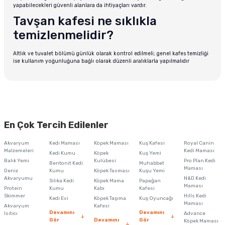
yapabilecekleri güvenli alanlara da ihtiyaçları vardır.
Tavşan kafesi ne sıklıkla
temizlenmelidir?
Altlık ve tuvalet bölümü günlük olarak kontrol edilmeli; genel kafes temizliği
ise kullanım yoğunluğuna bağlı olarak düzenli aralıklarla yapılmalıdır
En Çok Tercih Edilenler
Akvaryum
Kedi Maması
Köpek Maması
Kuş Kafesi
Royal Canin
Malzemeleri
Kedi Maması
Kedi Kumu
Köpek
Kuş Yemi
Balık Yemi
Kulübesi
Pro Plan Kedi
Bentonit Kedi
Muhabbet
Maması
Deniz
Kumu
Köpek Tasması
Kuşu Yemi
Akvaryumu
N&D Kedi
Silika Kedi
Köpek Mama
Papağan
Maması
Protein
Kumu
Kabı
Kafesi
Skimmer
Hills Kedi
Kedi Evi
Köpek Taşıma
Kuş Oyuncağı
Maması
Akvaryum
Kafesi
Devamını
Devamını
Isıtıcı
Advance
Gör
Devamını
Gör
Köpek Maması