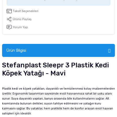
tucu
Sepeti
 Fırçası
Sump Filtre Malzemesi
Pro Plan Kedi Maması
Taksit Seçenekleri
Pond Ürünleri
 Güvenlik Ürünleri
Akvaryum Ozon ve UV Ürünleri
Purina Kedi Maması
Ürünü Paylaş
Yorum Yap
manları
akım Ürünleri
Royal Canin Kedi Maması
lik ve Bakım Ürünleri
Ürün Bilgisi
uluk
Stefanplast Sleepr 3 Plastik Kedi
 - Akvaryum Kumu
Köpek Yatağı - Mavi
 Parçaları
Plastik kedi ve köpek yatakları, dayanıklı ve temizlenmesi kolay malzemelerden
e Malzemesi
üretilir. Ergonomik tasarımları sayesinde evcil hayvanınıza rahat bir uyku alanı
sunar. Suya dayanıklı yapıları, banyo sırasında bile kullanılmalarını sağlar. Alt
kısımlarında bulunan delikler, suyun tahliye edilmesini ve yatağın kuru
kalmasını sağlar. Bu yataklar, hem pratiklik hem de konfor arayan evcil hayvan
sahipleri için idealdir.