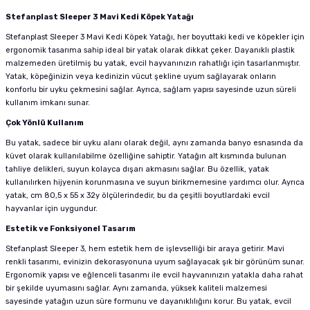
Stefanplast Sleeper 3 Mavi Kedi Köpek Yatağı
Stefanplast Sleeper 3 Mavi Kedi Köpek Yatağı, her boyuttaki kedi ve köpekler için
ergonomik tasarıma sahip ideal bir yatak olarak dikkat çeker. Dayanıklı plastik
malzemeden üretilmiş bu yatak, evcil hayvanınızın rahatlığı için tasarlanmıştır.
Yatak, köpeğinizin veya kedinizin vücut şekline uyum sağlayarak onların
konforlu bir uyku çekmesini sağlar. Ayrıca, sağlam yapısı sayesinde uzun süreli
kullanım imkanı sunar.
Çok Yönlü Kullanım
Bu yatak, sadece bir uyku alanı olarak değil, aynı zamanda banyo esnasında da
küvet olarak kullanılabilme özelliğine sahiptir. Yatağın alt kısmında bulunan
tahliye delikleri, suyun kolayca dışarı akmasını sağlar. Bu özellik, yatak
kullanılırken hijyenin korunmasına ve suyun birikmemesine yardımcı olur. Ayrıca
yatak, cm 80,5 x 55 x 32y ölçülerindedir, bu da çeşitli boyutlardaki evcil
hayvanlar için uygundur.
Estetik ve Fonksiyonel Tasarım
Stefanplast Sleeper 3, hem estetik hem de işlevselliği bir araya getirir. Mavi
renkli tasarımı, evinizin dekorasyonuna uyum sağlayacak şık bir görünüm sunar.
Ergonomik yapısı ve eğlenceli tasarımı ile evcil hayvanınızın yatakla daha rahat
bir şekilde uyumasını sağlar. Aynı zamanda, yüksek kaliteli malzemesi
sayesinde yatağın uzun süre formunu ve dayanıklılığını korur. Bu yatak, evcil