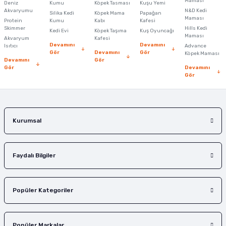
Maması
Deniz
Kumu
Köpek Tasması
Kuşu Yemi
Ürün açıklamasında eksik bilgiler bulunuyor.
Akvaryumu
N&D Kedi
Silika Kedi
Köpek Mama
Papağan
Maması
Protein
Ürün bilgilerinde hatalar bulunuyor.
Kumu
Kabı
Kafesi
Skimmer
Hills Kedi
Kedi Evi
Köpek Taşıma
Kuş Oyuncağı
Ürün fiyatı diğer sitelerden daha pahalı.
Maması
Akvaryum
Kafesi
Devamını
Devamını
Isıtıcı
Advance
Bu ürüne benzer farklı alternatifler olmalı.
Gör
Devamını
Gör
Köpek Maması
Devamını
Gör
Gör
Devamını
Gör
Gönder
Kurumsal
Faydalı Bilgiler
Popüler Kategoriler
Popüler Markalar