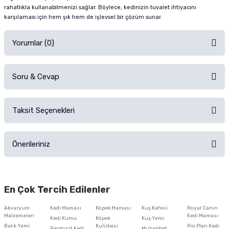
rahatlıkla kullanabilmenizi sağlar. Böylece, kedinizin tuvalet ihtiyacını
karşılaması için hem şık hem de işlevsel bir çözüm sunar.
Yorumlar (0)
Soru & Cevap
Alışverişinizden sonra ürüne yorum yapın, alışveriş puanı kazanın!
Sorularınız için
iletişim formunu
kullanınız.
Taksit Seçenekleri
Ürün hakkında henüz soru sorulmamış.
Ürünü Satın Al ve Yorumla
Önerileriniz
Soru Sor
Bu ürünün fiyat bilgisi, resim, ürün açıklamalarında ve diğer konularda
yetersiz gördüğünüz noktaları öneri formunu kullanarak tarafımıza
En Çok Tercih Edilenler
iletebilirsiniz.
Görüş ve önerileriniz için teşekkür ederiz.
Akvaryum
Kedi Maması
Köpek Maması
Kuş Kafesi
Royal Canin
Malzemeleri
Kedi Maması
Kedi Kumu
Köpek
Kuş Yemi
Ürün resmi kalitesiz, bozuk veya görüntülenemiyor.
Balık Yemi
Kulübesi
Pro Plan Kedi
Bentonit Kedi
Muhabbet