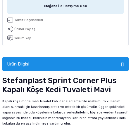
tucu
Sepeti
 Fırçası
Sump Filtre Malzemesi
Pro Plan Kedi Maması
Mağaza İle İletişime Geç
Pond Ürünleri
 Güvenlik Ürünleri
Akvaryum Ozon ve UV Ürünleri
Purina Kedi Maması
Taksit Seçenekleri
Ürünü Paylaş
manları
akım Ürünleri
Royal Canin Kedi Maması
Yorum Yap
lik ve Bakım Ürünleri
uluk
Ürün Bilgisi
 - Akvaryum Kumu
Stefanplast Sprint Corner Plus
Kapalı Köşe Kedi Tuvaleti Mavi
 Parçaları
Kapalı köşe model kedi tuvalet kabı dar alanlarda bile maksimum kullanım
e Malzemesi
alanı sunmak için tasarlanmış pratik ve estetik bir çözümdür. üçgen şeklindeki
yapısı sayesinde oda köşelerine kolayca yerleştirilebilir, böylece yerden tasarruf
sağlanır. bu model, kedinizin mahremiyetini korurken etrafa yayılabilecek kötü
kokuları da en aza indirmeye yardımcı olur.