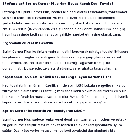
Stefanplast Sprint Corner Plus Mavi Beyaz Kapalı Kedi Tuvaleti
Stefanplast Sprint Corner Plus, kediler için özel olarak tasarlanmış, fonksiyonel
ve şık bir kapalı kedi tuvaletidir. Bu model, özellikle odaların köşelerine
yerleştirilebilmesi amacıyla tasarlanmış olup, alan kullanımını optimize eder.
cm 40x56x40h (15,7"x21,3"x15,7") ölçülerinde olan Sprint Corner Plus, geniş iç
hacmi sayesinde kedinizin rahat bir şekilde hareket etmesine olanak tanır.
Ergonomik ve Pratik Tasarım
Sprint Corner Plus, kedinizin mahremiyetini koruyarak rahatça tuvalet ihtiyacını
karşılamasını sağlar. Kapaklı girişi, kedinizin kolayca girip çıkmasına olanak
tanır. Ayrıca, taşıma sırasında kullanım kolaylığı sağlayan bir kulp ile
donatılmıştır. Bu sayede, tuvaleti istediğiniz yere rahatça taşıyabilirsiniz.
Köşe Kapalı Tuvalet ile Kötü Kokuları Engelleyen Karbon Filtre
Kedi tuvaletinin en önemli özelliklerinden biri, kötü kokuları engelleyen karbon
filtreye sahip olmasıdır. Bu filtre, iç mekanda koku birikimini önleyerek evinizin
her zaman ferah kalmasına yardımcı olur. Ayrıca, ürünle beraber gelen hijyenik
kepçe, temizlik işlemini hızlı ve pratik bir şekilde yapmanızı sağlar.
Sprint Corner ile Estetik ve Fonksiyonel Çözüm
Sprint Corner Plus, sadece fonksiyonel değil, aynı zamanda modern ve estetik
bir görünüme sahiptir. Mavi ve beyaz renkleri ile ev dekorasyonunuza uyum
sağlar. Özel köşe yerleşim tasarımı, bu kedi tuvaletini dar alanlarda bile