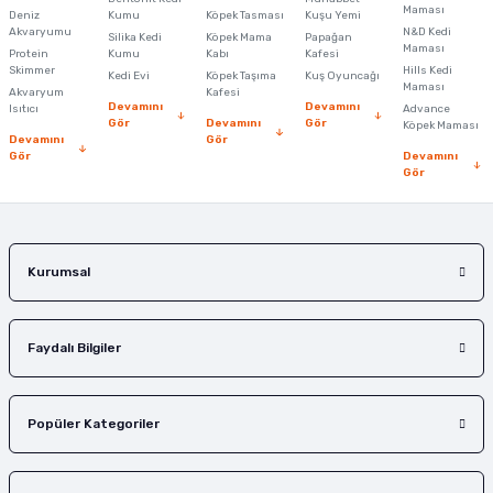
Maması
Deniz
Kumu
Köpek Tasması
Kuşu Yemi
Ürün açıklamasında eksik bilgiler bulunuyor.
Akvaryumu
N&D Kedi
Silika Kedi
Köpek Mama
Papağan
Maması
Protein
Ürün bilgilerinde hatalar bulunuyor.
Kumu
Kabı
Kafesi
Skimmer
Hills Kedi
Kedi Evi
Köpek Taşıma
Kuş Oyuncağı
Ürün fiyatı diğer sitelerden daha pahalı.
Maması
Akvaryum
Kafesi
Devamını
Devamını
Isıtıcı
Advance
Bu ürüne benzer farklı alternatifler olmalı.
Gör
Devamını
Gör
Köpek Maması
Devamını
Gör
Gör
Devamını
Gör
Gönder
Kurumsal
Faydalı Bilgiler
Popüler Kategoriler