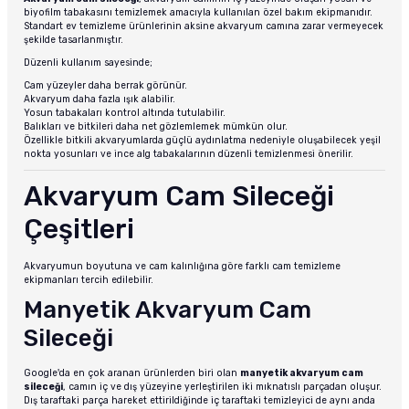
biyofilm tabakasını temizlemek amacıyla kullanılan özel bakım ekipmanıdır.
Standart ev temizleme ürünlerinin aksine akvaryum camına zarar vermeyecek
şekilde tasarlanmıştır.
Düzenli kullanım sayesinde;
Cam yüzeyler daha berrak görünür.
Akvaryum daha fazla ışık alabilir.
Yosun tabakaları kontrol altında tutulabilir.
Balıkları ve bitkileri daha net gözlemlemek mümkün olur.
Özellikle bitkili akvaryumlarda güçlü aydınlatma nedeniyle oluşabilecek yeşil
nokta yosunları ve ince alg tabakalarının düzenli temizlenmesi önerilir.
Akvaryum Cam Sileceği
Çeşitleri
Akvaryumun boyutuna ve cam kalınlığına göre farklı cam temizleme
ekipmanları tercih edilebilir.
Manyetik Akvaryum Cam
Sileceği
Google'da en çok aranan ürünlerden biri olan
manyetik akvaryum cam
sileceği
, camın iç ve dış yüzeyine yerleştirilen iki mıknatıslı parçadan oluşur.
Dış taraftaki parça hareket ettirildiğinde iç taraftaki temizleyici de aynı anda