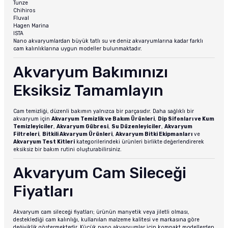
Tunze
Chihiros
Fluval
Hagen Marina
ISTA
Nano akvaryumlardan büyük tatlı su ve deniz akvaryumlarına kadar farklı
cam kalınlıklarına uygun modeller bulunmaktadır.
Akvaryum Bakımınızı
Eksiksiz Tamamlayın
Cam temizliği, düzenli bakımın yalnızca bir parçasıdır. Daha sağlıklı bir
akvaryum için
Akvaryum Temizlik ve Bakım Ürünleri
,
Dip Sifonları ve Kum
Temizleyiciler
,
Akvaryum Gübresi
,
Su Düzenleyiciler
,
Akvaryum
Filtreleri
,
Bitkili Akvaryum Ürünleri
,
Akvaryum Bitki Ekipmanları
ve
Akvaryum Test Kitleri
kategorilerindeki ürünleri birlikte değerlendirerek
eksiksiz bir bakım rutini oluşturabilirsiniz.
Akvaryum Cam Sileceği
Fiyatları
Akvaryum cam sileceği fiyatları; ürünün manyetik veya jiletli olması,
desteklediği cam kalınlığı, kullanılan malzeme kalitesi ve markasına göre
değişiklik göstermektedir. Küçük nano akvaryumlar için kompakt modellerden