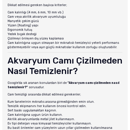
Dikkat edilmesi gereken başlıca kriterler;
Cam kalınlığı (4 mm, 6 mm, 10 mm vb.)
Cam veya akrilik akvaryum uyumluluğu
Manyetik çekim gücü
Yüzen (floating) yapı
Ergonomik tutuş
Yedek bıçak desteği
Çizilmeyi önleyen dış yüzey kaplaması
Cam kalınlığına uygun olmayan bir mıknatıslı temizleyici yeterli performans
göstermeyebilir veya aşırı güçlü mıknatıslar kullanım zorluğu oluşturabilir.
Akvaryum Camı Çizilmeden
Nasıl Temizlenir?
Google'da sık aranan konulardan biri de
"Akvaryum camı çizilmeden nasıl
temizlenir?"
sorusudur.
Cam temizliği sırasında dikkat edilmesi gerekenler;
Kum tanelerinin mıknatıs arasına girmediğinden emin olun.
Temizlik ekipmanını her kullanım öncesi kontrol edin.
Sert baskı uygulamaktan kaçının.
Cam kalınlığına uygun ürün kullanın.
Akrilik akvaryumlarda metal jilet kullanmayın.
Ev tipi deterjan veya kimyasal temizleyiciler kullanmayın.
Bu basit önlemler cam yüzeylerin uzun yıllar çizilmeden kullanılmasına