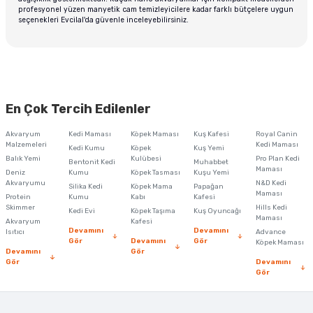
profesyonel yüzen manyetik cam temizleyicilere kadar farklı bütçelere uygun
seçenekleri Evcilal'da güvenle inceleyebilirsiniz.
En Çok Tercih Edilenler
Akvaryum
Kedi Maması
Köpek Maması
Kuş Kafesi
Royal Canin
Malzemeleri
Kedi Maması
Kedi Kumu
Köpek
Kuş Yemi
Balık Yemi
Kulübesi
Pro Plan Kedi
Bentonit Kedi
Muhabbet
Maması
Deniz
Kumu
Köpek Tasması
Kuşu Yemi
Akvaryumu
N&D Kedi
Silika Kedi
Köpek Mama
Papağan
Maması
Protein
Kumu
Kabı
Kafesi
Skimmer
Hills Kedi
Kedi Evi
Köpek Taşıma
Kuş Oyuncağı
Maması
Akvaryum
Kafesi
Devamını
Devamını
Isıtıcı
Advance
Gör
Devamını
Gör
Köpek Maması
Devamını
Gör
Gör
Devamını
Gör