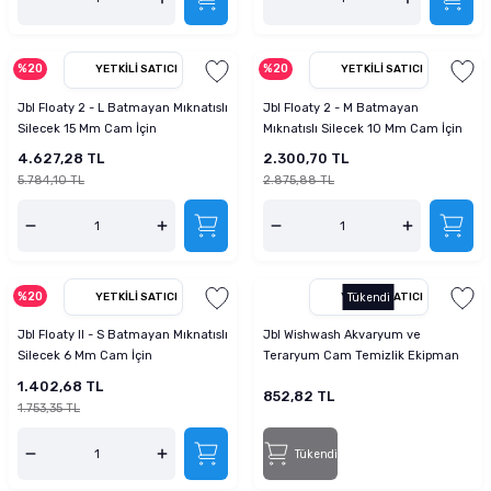
%20
%20
YETKILI SATICI
YETKILI SATICI
Jbl Floaty 2 - L Batmayan Mıknatıslı
Jbl Floaty 2 - M Batmayan
Silecek 15 Mm Cam İçin
Mıknatıslı Silecek 10 Mm Cam İçin
4.627,28 TL
2.300,70 TL
5.784,10 TL
2.875,88 TL
%20
YETKILI SATICI
YETKILI SATICI
Tükendi
Jbl Floaty II - S Batmayan Mıknatıslı
Jbl Wishwash Akvaryum ve
Silecek 6 Mm Cam İçin
Teraryum Cam Temizlik Ekipman
Seti
1.402,68 TL
852,82 TL
1.753,35 TL
Tükendi