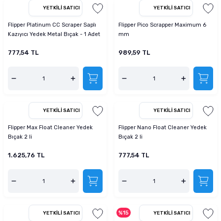
YETKILI SATICI
YETKILI SATICI
Flipper Platinum CC Scraper Saplı
Flipper Pico Scrapper Maximum 6
Kazıyıcı Yedek Metal Bıçak - 1 Adet
mm
777,54 TL
989,59 TL
YETKILI SATICI
YETKILI SATICI
Flipper Max Float Cleaner Yedek
Flipper Nano Float Cleaner Yedek
Bıçak 2 li
Bıçak 2 li
1.625,76 TL
777,54 TL
%15
YETKILI SATICI
YETKILI SATICI