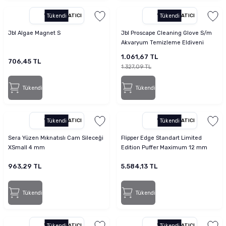
YETKILI SATICI
Tükendi
YETKILI SATICI
Tükendi
Jbl Algae Magnet S
Jbl Proscape Cleaning Glove S/m
Akvaryum Temizleme Eldiveni
1.061,67 TL
706,45 TL
1.327,09 TL
Tükendi
Tükendi
YETKILI SATICI
Tükendi
YETKILI SATICI
Tükendi
Sera Yüzen Mıknatıslı Cam Sileceği
Flipper Edge Standart Limited
XSmall 4 mm
Edition Puffer Maximum 12 mm
Cam
963,29 TL
5.584,13 TL
Tükendi
Tükendi
YETKILI SATICI
Tükendi
YETKILI SATICI
Tükendi