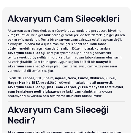
Akvaryum Cam Silecekleri
Akvaryum cam silecekleri, cam yüzeylerde zamanla oluşan yosun, biyofilm,
kireç kalıntıları ve diğer birikintileri güvenli şekilde temizlemek için geliştirilen
bakım ekipmanlarıdır. Temiz bir akvaryum camı yalnızca estetik açıdan değil,
akvaryumun daha fazla ışık alması ve içerisindeki canlıların rahat
gözlemlenebilmesi açısından da önemlidir. Düzenli olarak kullanılan
akvaryum cam sileceği
, cam yüzeylerde oluşan ince alg tabakasını
temizleyerek görüş netliğini korurken, kalın yosun tabakalarının oluşmasını
da zorlaştırabilir. Cam kalınlığına uygun seçilen kaliteli bir
manyetik
akvaryum cam sileceği
veya jiletli cam temizleyici, cam yüzeylere zarar
vermeden etkili temizlik sağlar.
Evcilal'da
Flipper, JBL, Eheim, Aquael, Sera, Tunze, Chihiros, Fluval,
Hagen Marina, ISTA
ve sektörün güvenilir markalarına ait
manyetik
akvaryum cam sileceği
,
jiletli cam kazıyıcı
,
yüzen manyetik temizleyici
,
cam temizleme pedi
,
alg kazıyıcı
ve farklı cam kalınlıklarına uygun
profesyonel akvaryum cam temizleme ürünlerini bulabilirsiniz.
Akvaryum Cam Sileceği
Nedir?
Akvaryum cam sileceği
, akvaryum camının iç yüzeyinde oluşan yosun ve