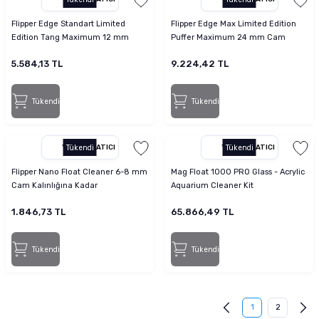
Flipper Edge Standart Limited
Flipper Edge Max Limited Edition
Edition Tang Maximum 12 mm
Puffer Maximum 24 mm Cam
Cam
5.584,13 TL
9.224,42 TL
Tükendi
Tükendi
YETKILI SATICI
Tükendi
YETKILI SATICI
Tükendi
Flipper Nano Float Cleaner 6-8 mm
Mag Float 1000 PRO Glass - Acrylic
Cam Kalınlığına Kadar
Aquarium Cleaner Kit
1.846,73 TL
65.866,49 TL
Tükendi
Tükendi
1
2