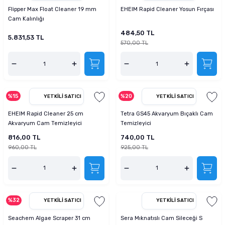
Flipper Max Float Cleaner 19 mm
EHEIM Rapid Cleaner Yosun Fırçası
Cam Kalınlığı
484,50 TL
5.831,53 TL
570,00 TL
%15
%20
YETKILI SATICI
YETKILI SATICI
EHEIM Rapid Cleaner 25 cm
Tetra GS45 Akvaryum Bıçaklı Cam
Akvaryum Cam Temizleyici
Temizleyici
816,00 TL
740,00 TL
960,00 TL
925,00 TL
%32
YETKILI SATICI
YETKILI SATICI
Seachem Algae Scraper 31 cm
Sera Mıknatıslı Cam Sileceği S