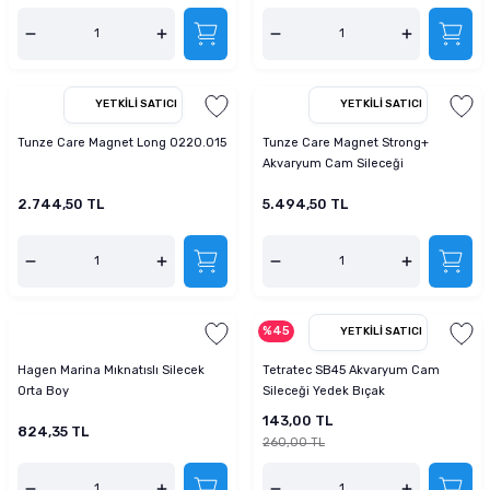
YETKILI SATICI
YETKILI SATICI
Tunze Care Magnet Long 0220.015
Tunze Care Magnet Strong+
Akvaryum Cam Sileceği
2.744,50 TL
5.494,50 TL
%45
YETKILI SATICI
Hagen Marina Mıknatıslı Silecek
Tetratec SB45 Akvaryum Cam
Orta Boy
Sileceği Yedek Bıçak
143,00 TL
824,35 TL
260,00 TL