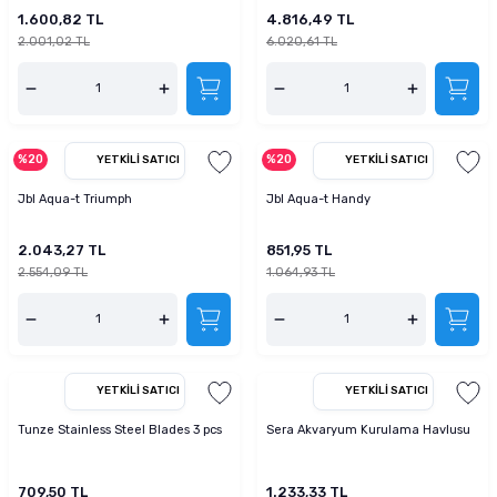
1.600,82 TL
4.816,49 TL
2.001,02 TL
6.020,61 TL
%20
%20
YETKILI SATICI
YETKILI SATICI
Jbl Aqua-t Triumph
Jbl Aqua-t Handy
2.043,27 TL
851,95 TL
2.554,09 TL
1.064,93 TL
YETKILI SATICI
YETKILI SATICI
Tunze Stainless Steel Blades 3 pcs
Sera Akvaryum Kurulama Havlusu
709,50 TL
1.233,33 TL