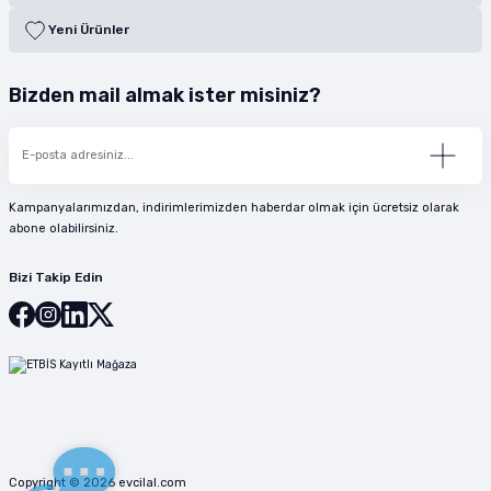
son kullanma tarihlerini kontrol ederek sizlere sunuyoruz.
Yeni Ürünler
4. Fiziksel mağazanız var mı?
Evet, köklerimizden güç alıyoruz. Adana’da yer alan mağazamızla bölge
halkına hizmet verirken e-ticaret sitemiz üzerinden tüm Türkiye’nin
en
Bizden mail almak ister misiniz?
yakın pet shop
noktası olmayı sürdürüyoruz.
Kampanyalarımızdan, indirimlerimizden haberdar olmak için ücretsiz olarak
abone olabilirsiniz.
Bizi Takip Edin
Copyright © 2026 evcilal.com