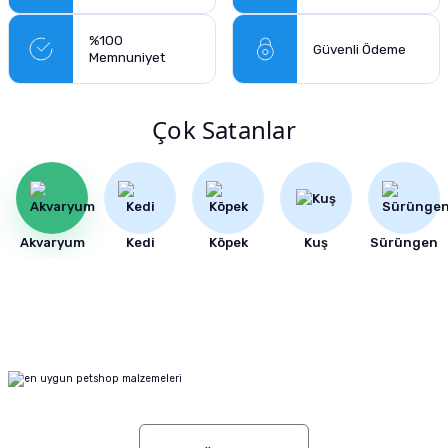
%100
Güvenli Ödeme
Memnuniyet
Çok Satanlar
Akvaryum
Kedi
Köpek
Kuş
Sürüngen
%40
YETKILI SATICI
Eheim Thermo 200 Watt Pond Havuz Isıtıcı
5.595,00 TL
%33
YETKILI SATICI
9.325,00 TL
Eheim Twin 3582 Otomatik Yemleme Makinası Çiftli