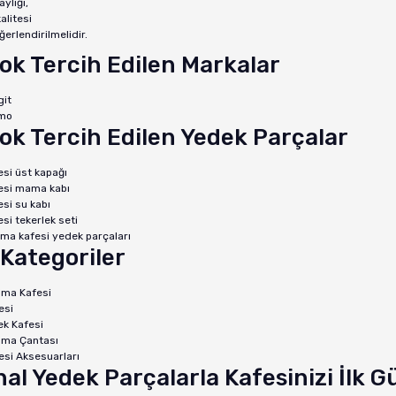
aylığı,
alitesi
ğerlendirilmelidir.
ok Tercih Edilen Markalar
git
mo
ok Tercih Edilen Yedek Parçalar
esi üst kapağı
esi mama kabı
si su kabı
si tekerlek seti
ıma kafesi yedek parçaları
i Kategoriler
ıma Kafesi
esi
ek Kafesi
ıma Çantası
esi Aksesuarları
inal Yedek Parçalarla Kafesinizi İlk 