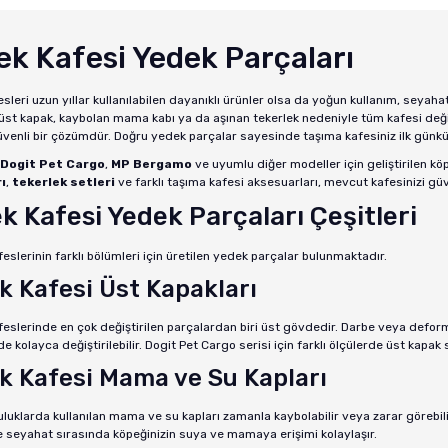
ek Kafesi Yedek Parçaları
sleri uzun yıllar kullanılabilen dayanıklı ürünler olsa da yoğun kullanım, seyaha
r üst kapak, kaybolan mama kabı ya da aşınan tekerlek nedeniyle tüm kafesi değ
enli bir çözümdür. Doğru yedek parçalar sayesinde taşıma kafesiniz ilk günkü iş
Dogit Pet Cargo
,
MP Bergamo
ve uyumlu diğer modeller için geliştirilen köp
ı
,
tekerlek setleri
ve farklı taşıma kafesi aksesuarları, mevcut kafesinizi g
k Kafesi Yedek Parçaları Çeşitleri
eslerinin farklı bölümleri için üretilen yedek parçalar bulunmaktadır.
k Kafesi Üst Kapakları
feslerinde en çok değiştirilen parçalardan biri üst gövdedir. Darbe veya def
de kolayca değiştirilebilir. Dogit Pet Cargo serisi için farklı ölçülerde üst kapa
k Kafesi Mama ve Su Kapları
luklarda kullanılan mama ve su kapları zamanla kaybolabilir veya zarar görebilir
 seyahat sırasında köpeğinizin suya ve mamaya erişimi kolaylaşır.