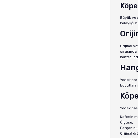
Köpe
Büyük ve a
kolaylığı 
Orij
Orijinal 
sırasında
kontrol ed
Hang
Yedek par
boyutları 
Köpe
Yedek par
Kafesin m
Ölçüsü,
Parçanın 
Orijinal ü