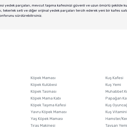
esi yedek parçaları, mevcut taşıma kafesinizi güvenli ve uzun ömürlü şekilde 
 tekerlek seti ve diğer orijinal yedek parçaları tercih ederek yeni bir kafes s
onforunu sürdürebilirsiniz.
Köpek Maması
Kuş Kafesi
Köpek Kulübesi
Kuş Yemi
Köpek Tasması
Muhabbet K
Köpek Mama Kabı
Papağan Ka
Köpek Taşıma Kafesi
Kuş Oyunca
Yavru Köpek Maması
Kuş Vitamini
Yaş Köpek Maması
Hamster/Kem
Tıraş Makinesi
Tavşan Yem