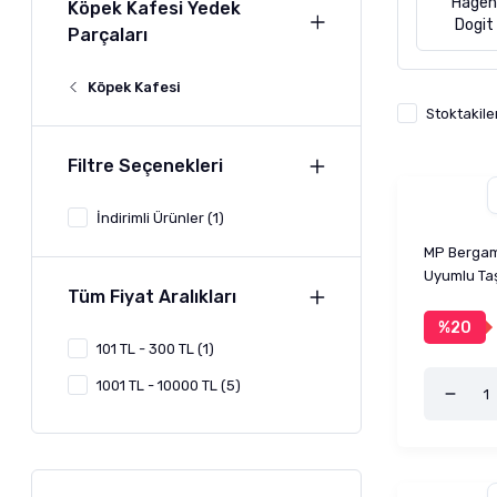
Hagen
Köpek Kafesi Yedek
Dogit
Parçaları
Köpek Kafesi
Stoktakile
Filtre Seçenekleri
İndirimli Ürünler (1)
MP Bergam
Uyumlu Taş
Tüm Fiyat Aralıkları
%20
101 TL - 300 TL (1)
1001 TL - 10000 TL (5)