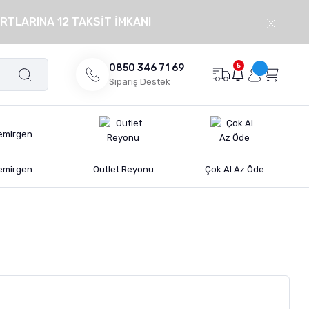
RTLARINA 12 TAKSİT İMKANI
5
0850 346 71 69
Sipariş Destek
emirgen
Outlet Reyonu
Çok Al Az Öde