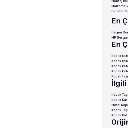
Montaj kol
Malzeme k
birlikte de
En Ç
Hagen Do
MP Berga
En Ç
Köpek kaf
Köpek kaf
Köpek kafe
Köpek kafe
Köpek taş
İlgil
Köpek Taş
Köpek Kaf
Metal Köp
Köpek Taş
Köpek Kaf
Orij