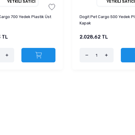
YETKILI SATICI
YETKILI SATICI
Cargo 700 Yedek Plastik Üst
Dogit Pet Cargo 500 Yedek Pl
Kapak
3 TL
2.028,62 TL
ama ...
Proplan Sterilised T ...
Trixie Kedi Köp
 TL
Fiyat :
7.100,00 TL
Fiyat :
650,
50 TL
İndirimli 4.260,00 TL
İndirimli 58