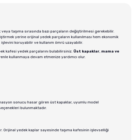
t veya taşıma sırasında bazı parçaların değiştirilmesi gerekebilir.
iştirmek yerine orijinal yedek parçaların kullanılması hem ekonomik
levini koruyabilir ve kullanım ömrü uzayabilir.
ek kafesi yedek parçalarını bulabilirsiniz.
Üst kapaklar
,
mama ve
üvenle kullanmaya devam etmenize yardımcı olur.
ormasyon sonucu hasar gören üst kapaklar, uyumlu model
k seçenekleri bulunmaktadır.
. Orijinal yedek kaplar sayesinde taşıma kafesinin işlevselliği