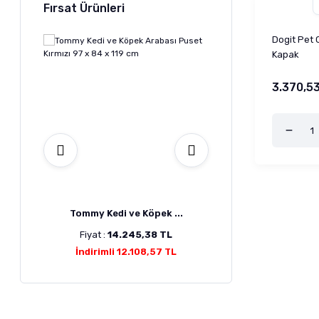
Fırsat Ürünleri
Dogit Pet 
Kapak
3.370,5
m ...
Tommy Kedi ve Köpek ...
Doggie Köpek Havl
L
Fiyat :
14.245,38 TL
Fiyat :
3.215,00
TL
İndirimli 12.108,57 TL
İndirimli 2.893,