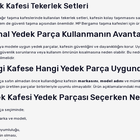
k Kafesi Tekerlek Setleri
ğır taşıma kafeslerinde kullanılan tekerlek setleri, kafesin kolay taşınmasını sa
hem de güvenli taşıma açısından önemlidir. MP Bergamo taşıma kafesleri için üre
inal Yedek Parça Kullanmanın Avanta
veya modele uygun yedek parçalar, kafesin güvenliğini ve dayanıklılığını korur
 güvenlik sorunlarına veya kullanım ömrünün kısalmasına neden olabilir. Bu 
ilmelidir.
i Kafese Hangi Yedek Parça Uygun
ça satın almadan önce kullandığınız kafesin
markasını
,
model adını
ve müm
için üretilen parçalar birbirleriyle uyumlu olmayabilir. Ürün açıklamalarındaki m
k Kafesi Yedek Parçası Seçerken Nel
ça seçiminde;
arka ve modeli,
uyumluluğu,
rün olması,