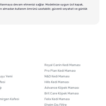
kullanmaya devam etmenizi sağlar. Modelinize uygun üst kapak,
atın almadan kullanım ömrünü uzatabilir, güvenli seyahat ve günlük
Royal Canin Kedi Maması
Pro Plan Kedi Maması
uşu Yemi
N&D Kedi Maması
fesi
Hills Kedi Maması
ğı
Advance Köpek Maması
Brit Care Köpek Maması
irgen Kafesi
Felix Kedi Maması
i
Eheim Dış Filtre