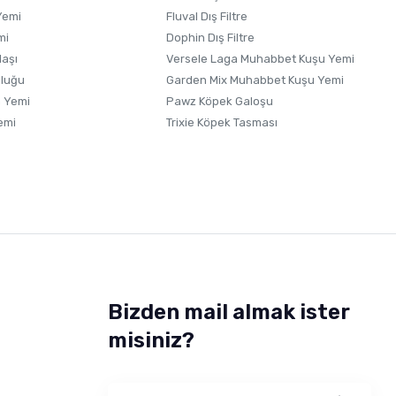
Yemi
Fluval Dış Filtre
mi
Dophin Dış Filtre
laşı
Versele Laga Muhabbet Kuşu Yemi
uluğu
Garden Mix Muhabbet Kuşu Yemi
 Yemi
Pawz Köpek Galoşu
emi
Trixie Köpek Tasması
Bizden mail almak ister
misiniz?