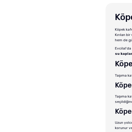
Köp
Köpek kafe
Kırılan bi
hem de güv
Evcilal'da
su kaplar
Köpe
Taşıma kaf
Köpe
Taşıma ka
seçildiğin
Köpe
Uzun yolcu
korunur ve