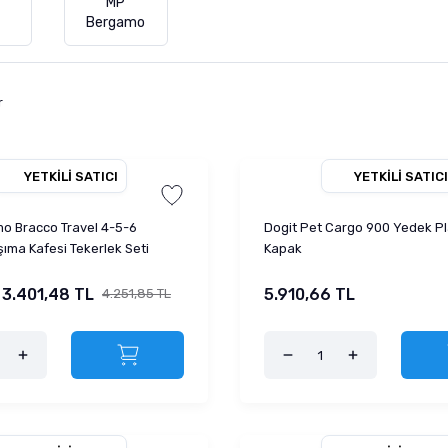
MP
Bergamo
r
YETKILI SATICI
YETKILI SATICI
o Bracco Travel 4-5-6
Dogit Pet Cargo 900 Yedek Pl
ıma Kafesi Tekerlek Seti
Kapak
3.401,48 TL
5.910,66 TL
4.251,85 TL