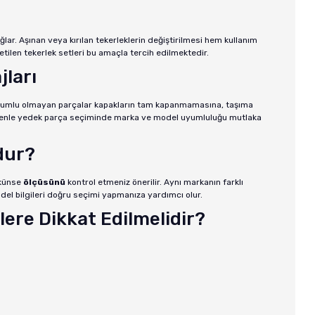
ğlar. Aşınan veya kırılan tekerleklerin değiştirilmesi hem kullanım
tilen tekerlek setleri bu amaçla tercih edilmektedir.
jları
. Uyumlu olmayan parçalar kapakların tam kapanmamasına, taşıma
nedenle yedek parça seçiminde marka ve model uyumluluğu mutlaka
dur?
künse
ölçüsünü
kontrol etmeniz önerilir. Aynı markanın farklı
odel bilgileri doğru seçimi yapmanıza yardımcı olur.
ere Dikkat Edilmelidir?