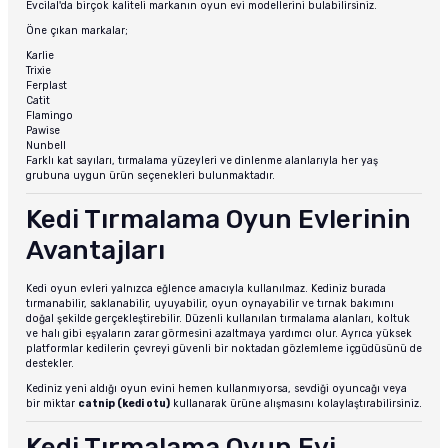
Evcilal'da birçok kaliteli markanın oyun evi modellerini bulabilirsiniz.
Öne çıkan markalar;
Karlie
Trixie
Ferplast
Catit
Flamingo
Pawise
Nunbell
Farklı kat sayıları, tırmalama yüzeyleri ve dinlenme alanlarıyla her yaş
grubuna uygun ürün seçenekleri bulunmaktadır.
Kedi Tırmalama Oyun Evlerinin
Avantajları
Kedi oyun evleri yalnızca eğlence amacıyla kullanılmaz. Kediniz burada
tırmanabilir, saklanabilir, uyuyabilir, oyun oynayabilir ve tırnak bakımını
doğal şekilde gerçekleştirebilir. Düzenli kullanılan tırmalama alanları, koltuk
ve halı gibi eşyaların zarar görmesini azaltmaya yardımcı olur. Ayrıca yüksek
platformlar kedilerin çevreyi güvenli bir noktadan gözlemleme içgüdüsünü de
destekler.
Kediniz yeni aldığı oyun evini hemen kullanmıyorsa, sevdiği oyuncağı veya
bir miktar
catnip (kedi otu)
kullanarak ürüne alışmasını kolaylaştırabilirsiniz.
Kedi Tırmalama Oyun Evi