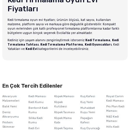
Fiyatları
Kedi tırmalama oyun evi fiyatları; ürünün ölçüsü, kat sayısı, kullanılan
malzeme, platform sayısı ve markaya göre değişiklik gösterebilir. Kompakt
oyun evlerinden çok katlı profesyonel tırmalama platformlarına kadar farklı
bütçelere uygun birçok seçenek Evcilal'da yer almaktadır.
Kediniz için yaşam alanını zenginleştirmek isterseniz
Kedi Tırmalama
,
Kedi
Tırmalama Tahtası
,
Kedi Tırmalama Platformu
,
Kedi Oyuncakları
,
Kedi
Yatakları
ve
Kedi Evi
kategorilerini de inceleyebilirsiniz.
En Çok Tercih Edilenler
Akvaryum
Kedi Maması
Köpek Maması
Kuş Kafesi
Royal Canin
Malzemeleri
Kedi Maması
Kedi Kumu
Köpek
Kuş Yemi
Balık Yemi
Kulübesi
Pro Plan Kedi
Bentonit Kedi
Muhabbet
Maması
Deniz
Kumu
Köpek Tasması
Kuşu Yemi
Akvaryumu
N&D Kedi
Silika Kedi
Köpek Mama
Papağan
Maması
Protein
Kumu
Kabı
Kafesi
Skimmer
Hills Kedi
Kedi Evi
Köpek Taşıma
Kuş Oyuncağı