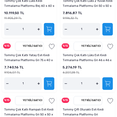
Tommy Çok Katlı Lüks Kedi
Tommy Çok Katlı Lüks 2 Yuvalı Kedi
tucu
Sepeti
 Fırçası
Sump Filtre Malzemesi
Pro Plan Kedi Maması
Tırmalama Platformu Bej 60 x 60 x
Tırmalama Platformu Gri 50 x 50 x
135 cm
158 cm
10.119,50 TL
7.816,87 TL
Pond Ürünleri
 Güvenlik Ürünleri
Akvaryum Ozon ve UV Ürünleri
Purina Kedi Maması
11.905,29 TL
9.196,32 TL
manları
akım Ürünleri
Royal Canin Kedi Maması
lik ve Bakım Ürünleri
%15
%15
YETKILI SATICI
YETKILI SATICI
Tommy Çok Katlı Yatay Evli Kedi
Tommy Çok Katlı Lüks Evli Kedi
uluk
Tırmalama Platformu Gri 75 x 40 x
Tırmalama Platformu Gri 46 x 46 x
141 cm
116 cm
7.740,16 TL
5.276,19 TL
 - Akvaryum Kumu
9.106,07 TL
6.207,28 TL
 Parçaları
e Malzemesi
%15
%15
YETKILI SATICI
YETKILI SATICI
Tommy Çok Katlı Rampalı Evli Kedi
Tommy Çift Oturaklı Evli Kedi
Tırmalama Platformu Gri 50 x 50 x
Tırmalama Platformu Gri