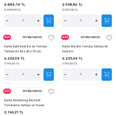
116 cm
6.884,74 TL
2.938,86 TL
8.099,69 TL
3.457,48 TL
%20
%20
YETKILI SATICI
YETKILI SATICI
Karlie Katlı Kedi Evi Ve Tırmala
Karlie Bej İkili Tırmala Tahtası Ve
Tahtası Gri 45 x 35 x 70 cm
Kedi Evi
6.233,04 TL
6.233,04 TL
7.791,30 TL
7.791,30 TL
%20
YETKILI SATICI
Karlie Scratching Bej Kedi
Tırmalama Tahtası ve Yuvası
2.765,21 TL