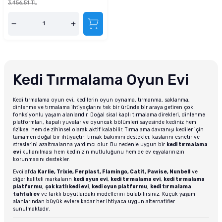
3.456,51 TL
Kedi Tırmalama Oyun Evi
Kedi tırmalama oyun evi, kedilerin oyun oynama, tırmanma, saklanma,
dinlenme ve tırmalama ihtiyaçlarını tek bir üründe bir araya getiren çok
fonksiyonlu yaşam alanlarıdır. Doğal sisal kaplı tırmalama direkleri, dinlenme
platformları, kapalı yuvalar ve oyuncak bölümleri sayesinde kediniz hem
fiziksel hem de zihinsel olarak aktif kalabilir. Tırmalama davranışı kediler için
tamamen doğal bir ihtiyaçtır; tırnak bakımını destekler, kaslarını esnetir ve
streslerini azaltmalarına yardımcı olur. Bu nedenle uygun bir
kedi tırmalama
evi
kullanılması hem kedinizin mutluluğunu hem de ev eşyalarınızın
korunmasını destekler.
Evcilal'da
Karlie, Trixie, Ferplast, Flamingo, Catit, Pawise, Nunbell
ve
diğer kaliteli markaların
kedi oyun evi
,
kedi tırmalama evi
,
kedi tırmalama
platformu
,
çok katlı kedi evi
,
kedi oyun platformu
,
kedi tırmalama
tahtalı ev
ve farklı boyutlardaki modellerini bulabilirsiniz. Küçük yaşam
alanlarından büyük evlere kadar her ihtiyaca uygun alternatifler
sunulmaktadır.