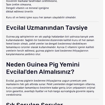
Güvenilir markalar tarafından üretilmesine,
Taze üretim olmasına,
Dengeli vitamin ve mineral içeriğine
dikkat edilmesi önerilir.
Kuru ot ve temiz içme suyu her zaman ulaşılabilir olmalıdır.
Evcilal Uzmanından Tavsiye
Guinea pig sahiplerinin en sık yaptığı hatalardan biri yalnızca karışık yem
kullanmalarıdır. Sağlıklı bir beslenme düzeninde kaliteli kuru ot her zaman
temel besin olmalı, pelet yemler ise dengeli beslenmeyi destekleyen
tamamlayıcı ürünler olarak kullanılmalıdır. Ayrıca C vitamini içeren kaliteli
yemlerin tercih edilmesi, guinea piglerin özel beslenme ihtiyaçlarının
karşılanmasına yardımcı olur.
Neden Guinea Pig Yemini
Evcilal'den Almalısınız?
Evcilal, guinea piglerin beslenme ihtiyaçlarına uygun premium yem
markalarını tek çatı altında sunar. Pelet yemlerden doğal kemirgen otlarına,
kuru yoncadan tamamlayıcı besinlere kadar geniş ürün yelpazesini orijinal
ürün garantisi, avantajlı fiyatlar ve hızlı kargo ayrıcalığıyla güvenle sipariş
verebilirsiniz.