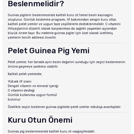
Beslenmelidir?
Guinea piglerin beslenmesinde kaliteli kuru ot temel besin kaynağını
oluşturur. Günlük beslenme programı, lif bakımından zengin kuru otlar,
kaliteli pelet yemler ve uygun taze yeşilliklerle desteklenmelidir. C vitamini
ihtiyaçlarının düzenli olarak karşılanması da sağlıklı yaşamları açısından
büyük önem taşır. Bu nedenle guinea pigler için özel olarak üretilmiş
yemlerin tercih edilmesi önerilir.
Pelet Guinea Pig Yemi
Pelet yemler, her tanede aynı besin değerini sunduğu için seçici beslenmenin
önüne geçmeye yardımcı olabilir.
Kaliteli pelet yemlerde;
Yüksek lif oranı
Dengeli vitamin ve mineral içeriği
C vitamini desteği
Günlük kullanıma uygun formül
bulunur.
Özellikle seçici beslenen guinea piglerde pelet yemler oldukça avantajlıdır.
Kuru Otun Önemi
Guinea pig beslenmesinde kaliteli kuru ot vazgeçilmezdir.