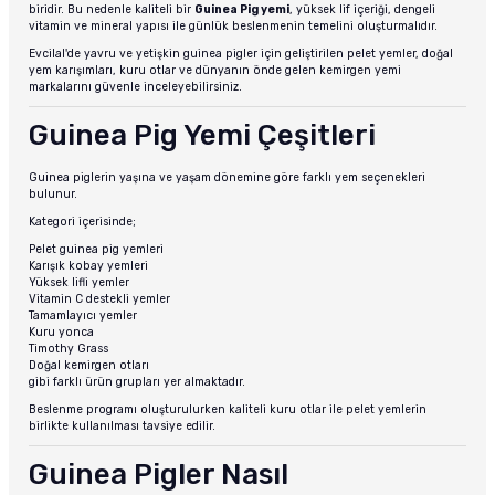
biridir. Bu nedenle kaliteli bir
Guinea Pig yemi
, yüksek lif içeriği, dengeli
vitamin ve mineral yapısı ile günlük beslenmenin temelini oluşturmalıdır.
Evcilal'de yavru ve yetişkin guinea pigler için geliştirilen pelet yemler, doğal
yem karışımları, kuru otlar ve dünyanın önde gelen kemirgen yemi
markalarını güvenle inceleyebilirsiniz.
Guinea Pig Yemi Çeşitleri
Guinea piglerin yaşına ve yaşam dönemine göre farklı yem seçenekleri
bulunur.
Kategori içerisinde;
Pelet guinea pig yemleri
Karışık kobay yemleri
Yüksek lifli yemler
Vitamin C destekli yemler
Tamamlayıcı yemler
Kuru yonca
Timothy Grass
Doğal kemirgen otları
gibi farklı ürün grupları yer almaktadır.
Beslenme programı oluşturulurken kaliteli kuru otlar ile pelet yemlerin
birlikte kullanılması tavsiye edilir.
Guinea Pigler Nasıl