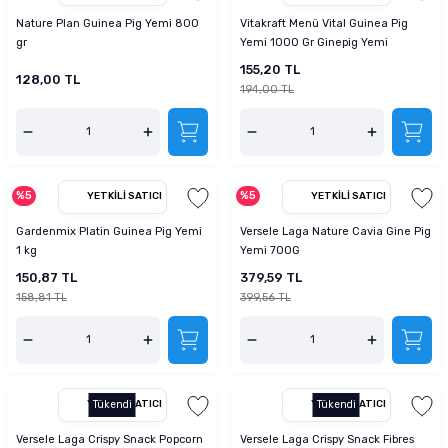
tucu
Sepeti
 Fırçası
Sump Filtre Malzemesi
Pro Plan Kedi Maması
Nature Plan Guinea Pig Yemi 800
Vitakraft Menü Vital Guinea Pig
gr
Yemi 1000 Gr Ginepig Yemi
Pond Ürünleri
 Güvenlik Ürünleri
Akvaryum Ozon ve UV Ürünleri
Purina Kedi Maması
155,20 TL
128,00 TL
194,00 TL
manları
akım Ürünleri
Royal Canin Kedi Maması
lik ve Bakım Ürünleri
%5
%5
YETKILI SATICI
YETKILI SATICI
uluk
Gardenmix Platin Guinea Pig Yemi
Versele Laga Nature Cavia Gine Pig
1 kg
Yemi 700G
 - Akvaryum Kumu
150,87 TL
379,59 TL
158,81 TL
399,56 TL
 Parçaları
e Malzemesi
YETKILI SATICI
Tükendi
YETKILI SATICI
Tükendi
Versele Laga Crispy Snack Popcorn
Versele Laga Crispy Snack Fibres