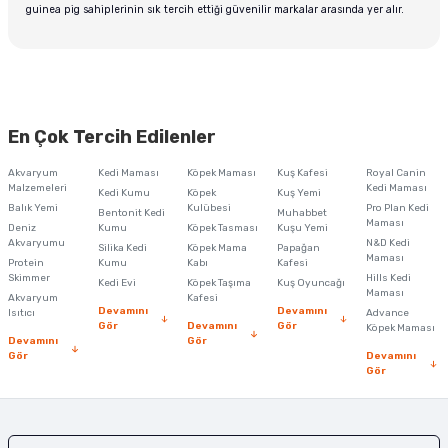
guinea pig sahiplerinin sık tercih ettiği güvenilir markalar arasında yer alır.
En Çok Tercih Edilenler
Akvaryum
Kedi Maması
Köpek Maması
Kuş Kafesi
Royal Canin
Malzemeleri
Kedi Maması
Kedi Kumu
Köpek
Kuş Yemi
Balık Yemi
Kulübesi
Pro Plan Kedi
Bentonit Kedi
Muhabbet
Maması
Deniz
Kumu
Köpek Tasması
Kuşu Yemi
Akvaryumu
N&D Kedi
Silika Kedi
Köpek Mama
Papağan
Maması
Protein
Kumu
Kabı
Kafesi
Skimmer
Hills Kedi
Kedi Evi
Köpek Taşıma
Kuş Oyuncağı
Maması
Akvaryum
Kafesi
Devamını
Devamını
Isıtıcı
Advance
Gör
Devamını
Gör
Köpek Maması
Devamını
Gör
Gör
Devamını
Gör