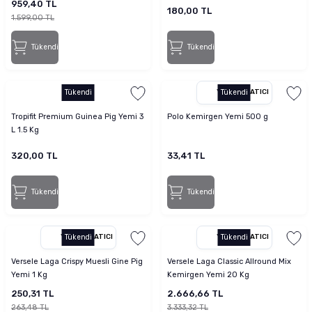
959,40 TL
180,00 TL
1.599,00 TL
Tükendi
Tükendi
Tükendi
YETKILI SATICI
Tükendi
Tropifit Premium Guinea Pig Yemi 3
Polo Kemirgen Yemi 500 g
L 1.5 Kg
320,00 TL
33,41 TL
Tükendi
Tükendi
YETKILI SATICI
Tükendi
YETKILI SATICI
Tükendi
Versele Laga Crispy Muesli Gine Pig
Versele Laga Classic Allround Mix
Yemi 1 Kg
Kemirgen Yemi 20 Kg
250,31 TL
2.666,66 TL
263,48 TL
3.333,32 TL