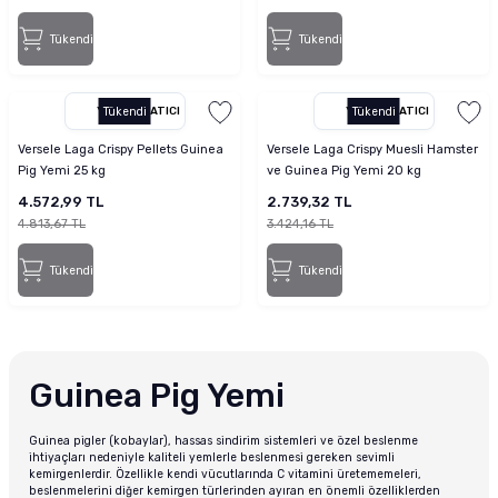
Tükendi
Tükendi
YETKILI SATICI
Tükendi
YETKILI SATICI
Tükendi
Versele Laga Crispy Pellets Guinea
Versele Laga Crispy Muesli Hamster
Pig Yemi 25 kg
ve Guinea Pig Yemi 20 kg
4.572,99 TL
2.739,32 TL
4.813,67 TL
3.424,16 TL
Tükendi
Tükendi
Guinea Pig Yemi
Guinea pigler (kobaylar), hassas sindirim sistemleri ve özel beslenme
ihtiyaçları nedeniyle kaliteli yemlerle beslenmesi gereken sevimli
kemirgenlerdir. Özellikle kendi vücutlarında C vitamini üretememeleri,
beslenmelerini diğer kemirgen türlerinden ayıran en önemli özelliklerden