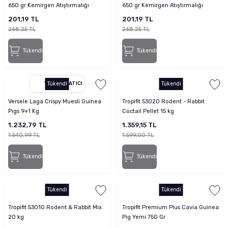
650 gr Kemirgen Atıştırmalığı
650 gr Kemirgen Atıştırmalığı
201,19 TL
201,19 TL
268,25 TL
268,25 TL
Tükendi
Tükendi
YETKILI SATICI
Tükendi
Tükendi
Versele Laga Crispy Muesli Guinea
Tropifit 53020 Rodent - Rabbit
Pıgs 9+1 Kg
Coctail Pellet 15 kg
1.232,79 TL
1.359,15 TL
1.540,99 TL
1.599,00 TL
Tükendi
Tükendi
Tükendi
Tükendi
Tropifit 53010 Rodent & Rabbit Mix
Tropifit Premium Plus Cavia Guinea
20 kg
Pig Yemi 750 Gr