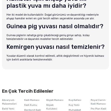
plastik yuva mı daha iyidir?
Her iki model de kullanılabilir. Doğal görünümü ve dayanıklılığı nedeniyle
ahşap hamster evleri en çok tercih edilen seçenekler arasında yer alır.
Guinea pig yuvası nasıl olmalıdır?
Guinea piglerin rahatça girip çıkabileceği geniş girişe sahip, kolay
temizlenebilir ve dayanıklı modeller tercih edilmelidir.
Kemirgen yuvası nasıl temizlenir?
Yuvalar düzenli olarak kontrol edilmeli, altlık değiştirilmeli ve hijyenik kalması
için belirli aralıklarla temizlenmelidir.
En Çok Tercih Edilenler
Akvaryum
Kedi Maması
Köpek Maması
Kuş Kafesi
Royal Canin
Malzemeleri
Kedi Maması
Kedi Kumu
Köpek
Kuş Yemi
Balık Yemi
Kulübesi
Pro Plan Kedi
Bentonit Kedi
Muhabbet