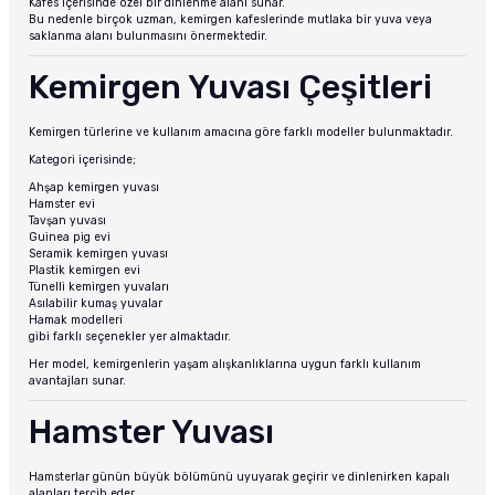
Kafes içerisinde özel bir dinlenme alanı sunar.
Bu nedenle birçok uzman, kemirgen kafeslerinde mutlaka bir yuva veya
saklanma alanı bulunmasını önermektedir.
Kemirgen Yuvası Çeşitleri
Kemirgen türlerine ve kullanım amacına göre farklı modeller bulunmaktadır.
Kategori içerisinde;
Ahşap kemirgen yuvası
Hamster evi
Tavşan yuvası
Guinea pig evi
Seramik kemirgen yuvası
Plastik kemirgen evi
Tünelli kemirgen yuvaları
Asılabilir kumaş yuvalar
Hamak modelleri
gibi farklı seçenekler yer almaktadır.
Her model, kemirgenlerin yaşam alışkanlıklarına uygun farklı kullanım
avantajları sunar.
Hamster Yuvası
Hamsterlar günün büyük bölümünü uyuyarak geçirir ve dinlenirken kapalı
alanları tercih eder.