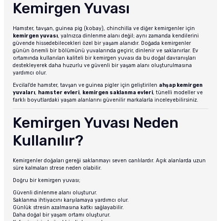
Kemirgen Yuvası
tucu
Sepeti
 Fırçası
Sump Filtre Malzemesi
Pro Plan Kedi Maması
Hamster, tavşan, guinea pig (kobay), chinchilla ve diğer kemirgenler için
Pond Ürünleri
 Güvenlik Ürünleri
Akvaryum Ozon ve UV Ürünleri
Purina Kedi Maması
kemirgen yuvası
, yalnızca dinlenme alanı değil; aynı zamanda kendilerini
güvende hissedebilecekleri özel bir yaşam alanıdır. Doğada kemirgenler
günün önemli bir bölümünü yuvalarında geçirir, dinlenir ve saklanırlar. Ev
manları
akım Ürünleri
Royal Canin Kedi Maması
ortamında kullanılan kaliteli bir kemirgen yuvası da bu doğal davranışları
destekleyerek daha huzurlu ve güvenli bir yaşam alanı oluşturulmasına
yardımcı olur.
lik ve Bakım Ürünleri
Evcilal'de hamster, tavşan ve guinea pigler için geliştirilen
ahşap kemirgen
yuvaları
,
hamster evleri
,
kemirgen saklanma evleri
, tünelli modeller ve
farklı boyutlardaki yaşam alanlarını güvenilir markalarla inceleyebilirsiniz.
uluk
Kemirgen Yuvası Neden
 - Akvaryum Kumu
Kullanılır?
 Parçaları
Kemirgenler doğaları gereği saklanmayı seven canlılardır. Açık alanlarda uzun
süre kalmaları strese neden olabilir.
e Malzemesi
Doğru bir kemirgen yuvası;
Güvenli dinlenme alanı oluşturur.
Saklanma ihtiyacını karşılamaya yardımcı olur.
Günlük stresin azalmasına katkı sağlayabilir.
Daha doğal bir yaşam ortamı oluşturur.