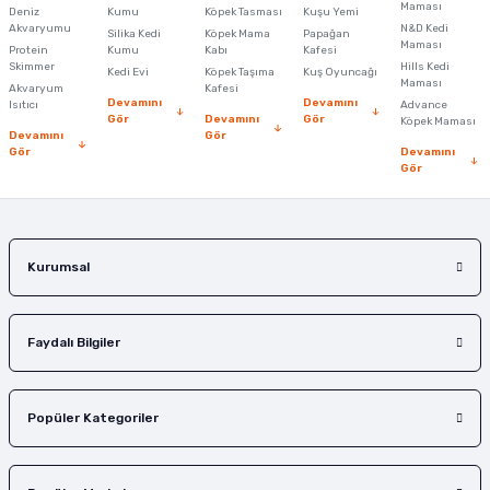
Maması
Deniz
Kumu
Köpek Tasması
Kuşu Yemi
Akvaryumu
N&D Kedi
Silika Kedi
Köpek Mama
Papağan
Maması
Protein
Kumu
Kabı
Kafesi
Skimmer
Hills Kedi
Kedi Evi
Köpek Taşıma
Kuş Oyuncağı
Maması
Akvaryum
Kafesi
Devamını
Devamını
Isıtıcı
Advance
Gör
Devamını
Gör
Köpek Maması
Devamını
Gör
Gör
Devamını
Gör
Kurumsal
Faydalı Bilgiler
Popüler Kategoriler