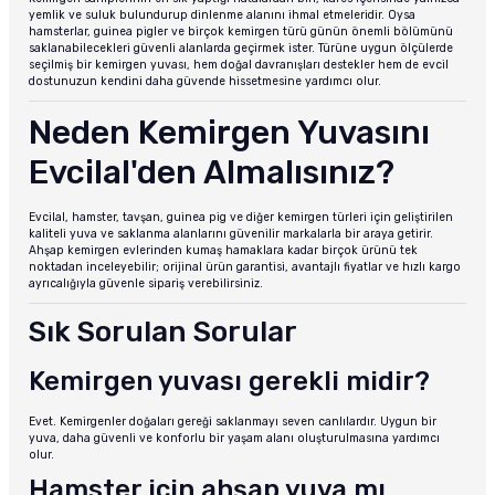
yemlik ve suluk bulundurup dinlenme alanını ihmal etmeleridir. Oysa
hamsterlar, guinea pigler ve birçok kemirgen türü günün önemli bölümünü
saklanabilecekleri güvenli alanlarda geçirmek ister. Türüne uygun ölçülerde
seçilmiş bir kemirgen yuvası, hem doğal davranışları destekler hem de evcil
dostunuzun kendini daha güvende hissetmesine yardımcı olur.
Neden Kemirgen Yuvasını
Evcilal'den Almalısınız?
Evcilal, hamster, tavşan, guinea pig ve diğer kemirgen türleri için geliştirilen
kaliteli yuva ve saklanma alanlarını güvenilir markalarla bir araya getirir.
Ahşap kemirgen evlerinden kumaş hamaklara kadar birçok ürünü tek
noktadan inceleyebilir; orijinal ürün garantisi, avantajlı fiyatlar ve hızlı kargo
ayrıcalığıyla güvenle sipariş verebilirsiniz.
Sık Sorulan Sorular
Kemirgen yuvası gerekli midir?
Evet. Kemirgenler doğaları gereği saklanmayı seven canlılardır. Uygun bir
yuva, daha güvenli ve konforlu bir yaşam alanı oluşturulmasına yardımcı
olur.
Hamster için ahşap yuva mı