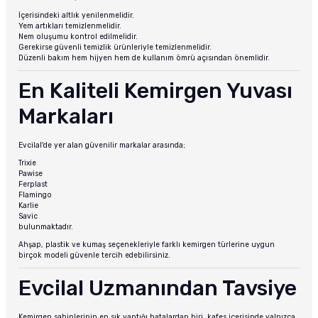
İçerisindeki altlık yenilenmelidir.
Yem artıkları temizlenmelidir.
Nem oluşumu kontrol edilmelidir.
Gerekirse güvenli temizlik ürünleriyle temizlenmelidir.
Düzenli bakım hem hijyen hem de kullanım ömrü açısından önemlidir.
En Kaliteli Kemirgen Yuvası
Markaları
Evcilal'de yer alan güvenilir markalar arasında;
Trixie
Pawise
Ferplast
Flamingo
Karlie
Savic
bulunmaktadır.
Ahşap, plastik ve kumaş seçenekleriyle farklı kemirgen türlerine uygun
birçok modeli güvenle tercih edebilirsiniz.
Evcilal Uzmanından Tavsiye
Kemirgen sahiplerinin en sık yaptığı hatalardan biri, kafes içerisinde yalnızca