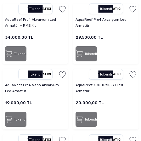
tucu
Sepeti
 Fırçası
Sump Filtre Malzemesi
Pro Plan Kedi Maması
YETKILI SATICI
Tükendi
YETKILI SATICI
Tükendi
AquaReef Pro4 Akvaryum Led
AquaReef Pro4 Akvaryum Led
Pond Ürünleri
 Güvenlik Ürünleri
Akvaryum Ozon ve UV Ürünleri
Purina Kedi Maması
Armatür + RMS Kit
Armatür
manları
akım Ürünleri
Royal Canin Kedi Maması
34.000,00 TL
29.500,00 TL
lik ve Bakım Ürünleri
Tükendi
Tükendi
uluk
YETKILI SATICI
Tükendi
YETKILI SATICI
Tükendi
 - Akvaryum Kumu
AquaReef Pro4 Nano Akvaryum
AquaReef X90 Tuzlu Su Led
Led Armatür
Armatür
 Parçaları
19.000,00 TL
20.000,00 TL
e Malzemesi
Tükendi
Tükendi
YETKILI SATICI
Tükendi
YETKILI SATICI
Tükendi