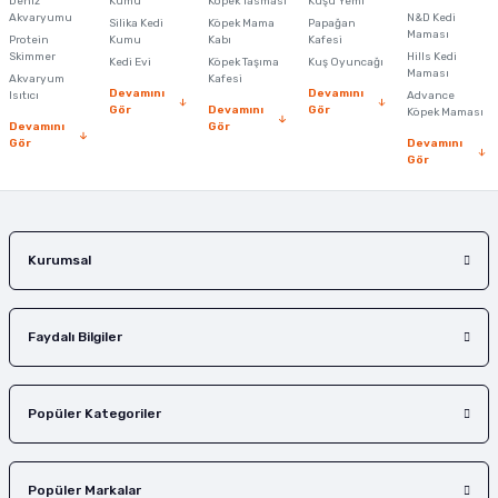
Deniz
Kumu
Köpek Tasması
Kuşu Yemi
Akvaryumu
N&D Kedi
Silika Kedi
Köpek Mama
Papağan
Maması
Protein
Kumu
Kabı
Kafesi
Skimmer
Hills Kedi
Kedi Evi
Köpek Taşıma
Kuş Oyuncağı
Maması
Akvaryum
Kafesi
Devamını
Devamını
Isıtıcı
Advance
Gör
Devamını
Gör
Köpek Maması
Devamını
Gör
Gör
Devamını
Gör
Kurumsal
Faydalı Bilgiler
Popüler Kategoriler
Popüler Markalar