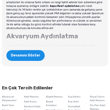
armatürleri ile onlarca farklı ortamı ve rengi taklit ederek tüm sistemlere göre
kolayca ayarlanıp entegre olabilir.
Aqua Reef aydınlatma
yeni nesil
teknoloji ile 14 farklı renkte ışık üretebilirken aynı zamanda da gelişmiş yarım
daire geniş açı lensi sayesinde yüksek PAR değerleri ve daha yüksek Spectrum
ile akvaryumunuzdaki kontrolü tamamen sizin ihtiyaçlarına yönelik ayarlar.
Alüminyum gövdesi, sessiz soğutma fan performansı ve yüksek ısı sensörleri
ile de sahip olduğu bu gücü kontrol altında tutarak olası facialara karşı
akvaryumunuzu da koruma altına alır.
Akvaryum Aydınlatma
Aqua Reef Profesyonel sistemler için özel olarak geliştirdiği
akvaryum
aydınlatma
armatürlerine yeni nesil kontrol sistemleri ile tamamen kontrol
edilebilir yazılımlar da düzenlemektedir. Farklı ebat ve montaj özelliklerinin
Devamını Göster
yanı sıra doğanın tüm renklerinin ayarlanabildiği Aqua Reef aydınlatmalar her
tanka uyumlu şekilde geliştirilir. Tüm bunların yanında kolay kullanılabilen
arayüz uygulamaları ile Aqua Reef, geliştirdiği mobil uygulamalarla
armatürlerinin türlü cihazlarda tamamen kontrol edilebilmesini hedefler. Aqua
Reef geliştirdiği bu uygulama sayesinde akvaryum sahiplerine armatürlerini
birden fazla cihazla kontrol edebilme ve aynı zamanda ayarlarını kaydedip
diğer kullanıcılara sunabilme özelliği sunar. Böylece tüm hobicilerin
birbirleriyle bilgi alışverişinde bulunabilmesinin önünü açar. Aynı zamanda
Aqua Reef armatürler, akvaryum veya armatür değişiminden sonra geçiş
En Çok Tercih Edilenler
aşamasında canlılarınızın yeni sisteme adapte olması için tasarlanmıştır.
Armatür 1-6 hafta arasında gün gün ışık gücünü ayarladığınız değerlere
Akvaryum
Kedi Maması
Köpek Maması
Kuş Kafesi
Royal Canin
yaklaştırarak akvaryum koşullarına adapte olmasını sağlar. Böylece akvaryum
Malzemeleri
Kedi Maması
içindeki canlıların stres oranları azalır. Ayrıca yeni başlatılan akvaryumların
Kedi Kumu
Köpek
Kuş Yemi
diatom süreçlerinin de rahat geçmesini sağlar.
Balık Yemi
Kulübesi
Pro Plan Kedi
Bentonit Kedi
Muhabbet
Maması