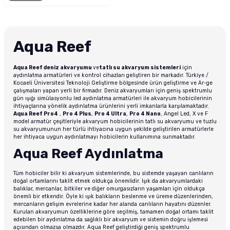
Aqua Reef
Aqua Reef deniz akvaryumu
ve
tatlı su akvaryum sistemleri
için
aydınlatma armatürleri ve kontrol cihazları geliştiren bir markadır. Türkiye /
Kocaeli Üniversitesi Teknoloji Geliştirme bölgesinde ürün geliştirme ve Ar-ge
çalışmaları yapan yerli bir firmadır. Deniz akvaryumları için geniş spektrumlu
gün ışığı simülasyonlu led aydınlatma armatürleri ile akvaryum hobicilerinin
ihtiyaçlarına yönelik aydınlatma ürünlerini yerli imkanlarla karşılamaktadır.
Aqua Reef Pro4
,
Pro 4 Plus
,
Pro 4 Ultra
,
Pro 4 Nano
, Angel Led, X ve F
model armatür çeşitleriyle akvaryum hobicilerinin tatlı su akvaryumu ve tuzlu
su akvaryumunun her türlü ihtiyacına uygun şekilde geliştirilen armatürlerle
her ihtiyaca uygun aydınlatmayı hobicilerin kullanımına sunmaktadır.
Aqua Reef Aydınlatma
Tüm hobiciler bilir ki akvaryum sistemlerinde, bu sistemde yaşayan canlıların
doğal ortamlarını taklit etmek oldukça önemlidir. Işık da akvaryumlardaki
balıklar, mercanlar, bitkiler ve diğer omurgasızların yaşamları için oldukça
önemli bir etkendir. Öyle ki ışık balıkların beslenme ve üreme düzenlerinden,
mercanların gelişim evrelerine kadar her alanda canlıların hayatını düzenler.
Kurulan akvaryumun özelliklerine göre seçilmiş, tamamen doğal ortamı taklit
edebilen bir aydınlatma da sağlıklı bir akvaryum ve sistemin doğru işlemesi
açısından olmazsa olmazdır. Aqua Reef geliştirdiği geniş spektrumlu