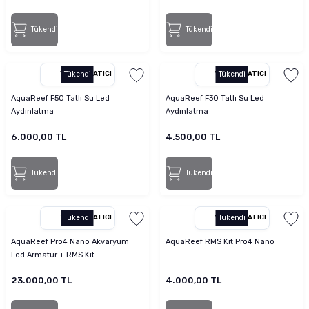
Tükendi
Tükendi
YETKILI SATICI
Tükendi
YETKILI SATICI
Tükendi
AquaReef F50 Tatlı Su Led
AquaReef F30 Tatlı Su Led
Aydınlatma
Aydınlatma
6.000,00 TL
4.500,00 TL
Tükendi
Tükendi
YETKILI SATICI
Tükendi
YETKILI SATICI
Tükendi
AquaReef Pro4 Nano Akvaryum
AquaReef RMS Kit Pro4 Nano
Led Armatür + RMS Kit
23.000,00 TL
4.000,00 TL