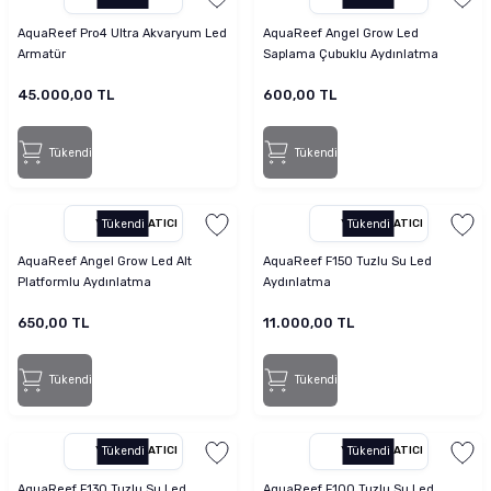
AquaReef Pro4 Ultra Akvaryum Led
AquaReef Angel Grow Led
Armatür
Saplama Çubuklu Aydınlatma
45.000,00 TL
600,00 TL
Tükendi
Tükendi
YETKILI SATICI
Tükendi
YETKILI SATICI
Tükendi
AquaReef Angel Grow Led Alt
AquaReef F150 Tuzlu Su Led
Platformlu Aydınlatma
Aydınlatma
650,00 TL
11.000,00 TL
Tükendi
Tükendi
YETKILI SATICI
Tükendi
YETKILI SATICI
Tükendi
AquaReef F130 Tuzlu Su Led
AquaReef F100 Tuzlu Su Led