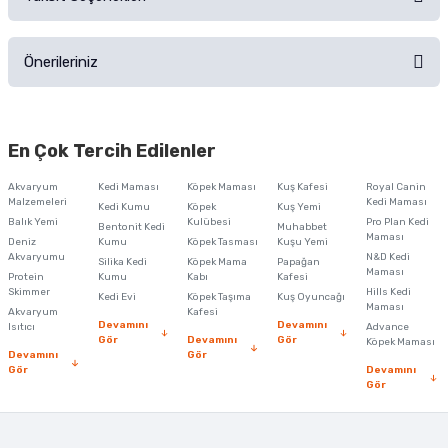
Ürün hakkında henüz soru sorulmamış.
Ürünü Satın Al ve Yorumla
Önerileriniz
Soru Sor
Bu ürünün fiyat bilgisi, resim, ürün açıklamalarında ve diğer konularda
yetersiz gördüğünüz noktaları öneri formunu kullanarak tarafımıza
En Çok Tercih Edilenler
iletebilirsiniz.
Görüş ve önerileriniz için teşekkür ederiz.
Akvaryum
Kedi Maması
Köpek Maması
Kuş Kafesi
Royal Canin
Malzemeleri
Kedi Maması
Kedi Kumu
Köpek
Kuş Yemi
Ürün resmi kalitesiz, bozuk veya görüntülenemiyor.
Balık Yemi
Kulübesi
Pro Plan Kedi
Bentonit Kedi
Muhabbet
Maması
Deniz
Kumu
Köpek Tasması
Kuşu Yemi
Ürün açıklamasında eksik bilgiler bulunuyor.
Akvaryumu
N&D Kedi
Silika Kedi
Köpek Mama
Papağan
Maması
Protein
Ürün bilgilerinde hatalar bulunuyor.
Kumu
Kabı
Kafesi
Skimmer
Hills Kedi
Kedi Evi
Köpek Taşıma
Kuş Oyuncağı
Ürün fiyatı diğer sitelerden daha pahalı.
Maması
Akvaryum
Kafesi
Devamını
Devamını
Isıtıcı
Advance
Bu ürüne benzer farklı alternatifler olmalı.
Gör
Devamını
Gör
Köpek Maması
Devamını
Gör
Gör
Devamını
Gör