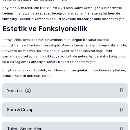
Boyutları 56x40x40 cm (22"x15,7"x15,7") olan Cathy Griffe, geniş iç hacmiyle
kedinizin rahatça hareket edebileceği bir alan sunar. Hem genişliği hem de
yüksekliği, kedinizin konforunu en üst seviyede tutacak şekilde tasarlanmıştır.
Estetik ve Fonksiyonellik
Cathy Griffe, evde kediniz için ayrılmış alanı özgün bir sanat eserine
dönüştüren zarif bir tasarıma sahiptir. Mavi ve beyaz renklerin uyumuyla birlikte,
Provence esintili yan süslemeler bu tuvaleti sadece işlevsel değil, aynı
zamanda görsel açıdan da dikkat çekici bir hale getirir. Ayrıca, daha kolay giriş
ve çıkış sağlamak amacıyla kanatlı bir kapı ile donatılmıştır.
Bu şık ve rahat kedi tuvaleti, evcil hayvanınızın günlük ihtiyaçlarını karşılarken,
evinize zarif bir dokunuş katar.
Yorumlar (0)
Soru & Cevap
Alışverişinizden sonra ürüne yorum yapın, alışveriş puanı kazanın!
Sorularınız için
iletişim formunu
kullanınız.
Taksit Seçenekleri