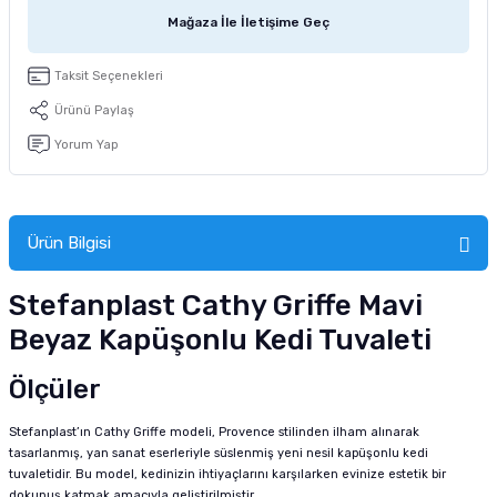
tucu
Sepeti
 Fırçası
Sump Filtre Malzemesi
Pro Plan Kedi Maması
Mağaza İle İletişime Geç
Pond Ürünleri
 Güvenlik Ürünleri
Akvaryum Ozon ve UV Ürünleri
Purina Kedi Maması
Taksit Seçenekleri
Ürünü Paylaş
manları
akım Ürünleri
Royal Canin Kedi Maması
Yorum Yap
lik ve Bakım Ürünleri
uluk
Ürün Bilgisi
 - Akvaryum Kumu
Stefanplast Cathy Griffe Mavi
Beyaz Kapüşonlu Kedi Tuvaleti
 Parçaları
Ölçüler
e Malzemesi
Stefanplast’ın Cathy Griffe modeli, Provence stilinden ilham alınarak
tasarlanmış, yan sanat eserleriyle süslenmiş yeni nesil kapüşonlu kedi
tuvaletidir. Bu model, kedinizin ihtiyaçlarını karşılarken evinize estetik bir
dokunuş katmak amacıyla geliştirilmiştir.