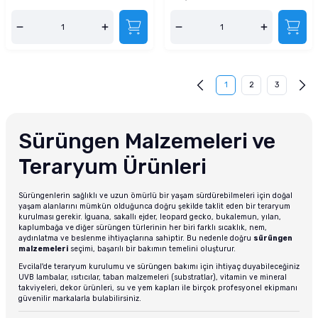
1
2
3
Sürüngen Malzemeleri ve
Teraryum Ürünleri
Sürüngenlerin sağlıklı ve uzun ömürlü bir yaşam sürdürebilmeleri için doğal
yaşam alanlarını mümkün olduğunca doğru şekilde taklit eden bir teraryum
kurulması gerekir. İguana, sakallı ejder, leopard gecko, bukalemun, yılan,
kaplumbağa ve diğer sürüngen türlerinin her biri farklı sıcaklık, nem,
aydınlatma ve beslenme ihtiyaçlarına sahiptir. Bu nedenle doğru
sürüngen
malzemeleri
seçimi, başarılı bir bakımın temelini oluşturur.
Evcilal'de teraryum kurulumu ve sürüngen bakımı için ihtiyaç duyabileceğiniz
UVB lambalar, ısıtıcılar, taban malzemeleri (substratlar), vitamin ve mineral
takviyeleri, dekor ürünleri, su ve yem kapları ile birçok profesyonel ekipmanı
güvenilir markalarla bulabilirsiniz.