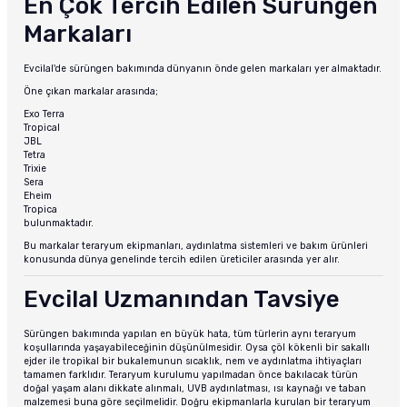
En Çok Tercih Edilen Sürüngen
Markaları
Evcilal'de sürüngen bakımında dünyanın önde gelen markaları yer almaktadır.
Öne çıkan markalar arasında;
Exo Terra
Tropical
JBL
Tetra
Trixie
Sera
Eheim
Tropica
bulunmaktadır.
Bu markalar teraryum ekipmanları, aydınlatma sistemleri ve bakım ürünleri
konusunda dünya genelinde tercih edilen üreticiler arasında yer alır.
Evcilal Uzmanından Tavsiye
Sürüngen bakımında yapılan en büyük hata, tüm türlerin aynı teraryum
koşullarında yaşayabileceğinin düşünülmesidir. Oysa çöl kökenli bir sakallı
ejder ile tropikal bir bukalemunun sıcaklık, nem ve aydınlatma ihtiyaçları
tamamen farklıdır. Teraryum kurulumu yapılmadan önce bakılacak türün
doğal yaşam alanı dikkate alınmalı, UVB aydınlatması, ısı kaynağı ve taban
malzemesi buna göre seçilmelidir. Doğru ekipmanlarla kurulan bir teraryum