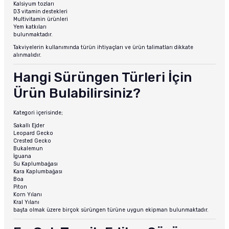
Kalsiyum tozları
D3 vitamin destekleri
Multivitamin ürünleri
Yem katkıları
bulunmaktadır.
Takviyelerin kullanımında türün ihtiyaçları ve ürün talimatları dikkate
alınmalıdır.
Hangi Sürüngen Türleri İçin
Ürün Bulabilirsiniz?
Kategori içerisinde;
Sakallı Ejder
Leopard Gecko
Crested Gecko
Bukalemun
İguana
Su Kaplumbağası
Kara Kaplumbağası
Boa
Piton
Korn Yılanı
Kral Yılanı
başta olmak üzere birçok sürüngen türüne uygun ekipman bulunmaktadır.