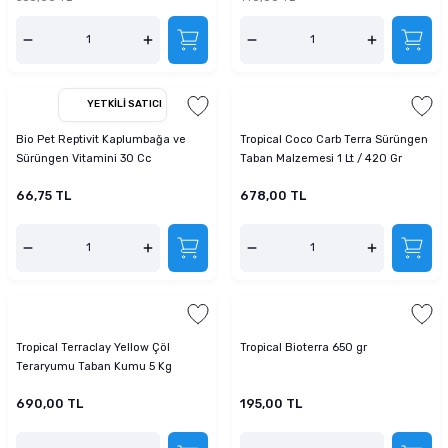
tucu
Sepeti
 Fırçası
Sump Filtre Malzemesi
Pro Plan Kedi Maması
Pond Ürünleri
 Güvenlik Ürünleri
Akvaryum Ozon ve UV Ürünleri
Purina Kedi Maması
YETKILI SATICI
manları
akım Ürünleri
Royal Canin Kedi Maması
Bio Pet Reptivit Kaplumbağa ve
Tropical Coco Carb Terra Sürüngen
Sürüngen Vitamini 30 Cc
Taban Malzemesi 1 Lt / 420 Gr
lik ve Bakım Ürünleri
66,75 TL
678,00 TL
uluk
 - Akvaryum Kumu
 Parçaları
Tropical Terraclay Yellow Çöl
Tropical Bioterra 650 gr
e Malzemesi
Teraryumu Taban Kumu 5 Kg
690,00 TL
195,00 TL