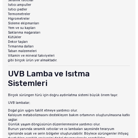
Seramik ısıtıcılar
Isıtıcı ampuller
Isıtıcı pedler
Termometreler
Higrometreler
Sisleme ekipmanları
Yem ve su kapları
Saklanma mağaraları
Kütükler
Dekor taşları
Tırmanma dalları
Taban malzemeleri
Vitamin ve mineral takviyeleri
gibi birçok ürün yer almaktadır.
UVB Lamba ve Isıtma
Sistemleri
Birçok sürüngen türü için doğru aydınlatma sistemi büyük önem taşır.
UVB lambalar;
Doğal gün ışığını taklit etmeye yardımcı olur.
Kalsiyum metabolizmasını destekleyen bakım ortamının oluşturulmasına katkı
sağlar.
Günlük yaşam döngüsünün düzenlenmesine yardımcı olur.
Bunun yanında seramik ısıtıcılar ve ısı lambaları sayesinde teraryum
içerisinde sıcak ve serin bölgeler oluşturulabilir. Böylece sürüngenler ihtiyaç