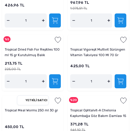
967,96 TL
426,96 TL
1.075,51 TL
%5
Tropical Dried Fish For Reptiles 100
Tropical Vigorept Multivit Sürüngen
ml 15 gr Kurutulmuş Balık
Vitamin Takviyesi 100 Ml 70 Gr
213,75 TL
425,00 TL
225,00 TL
%20
YETKILI SATICI
Tropical Meal Worms 250 ml 30 gr
Tropical Ophtalvit-A Chelonia
Kaplumbağa Göz Bakım Damlası 15
Ml
371,28 TL
450,00 TL
464,10 TL