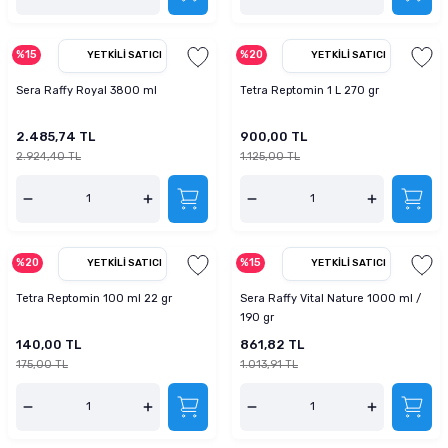
%15
%20
YETKILI SATICI
YETKILI SATICI
Sera Raffy Royal 3800 ml
Tetra Reptomin 1 L 270 gr
2.485,74 TL
900,00 TL
2.924,40 TL
1.125,00 TL
%20
%15
YETKILI SATICI
YETKILI SATICI
Tetra Reptomin 100 ml 22 gr
Sera Raffy Vital Nature 1000 ml /
190 gr
140,00 TL
861,82 TL
175,00 TL
1.013,91 TL