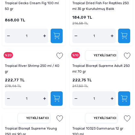
Tropical Gecko Cream Fig 100 ml
Tropical Dried Fish For Reptiles 250
50 gr
ml 35 gr Kurutulmuş Balık
184,09 TL
868,00 TL
216,58 TL
%20
%10
YETKILI SATICI
Tropical River Shrimp 250 ml / 40
Tropical Biorept Supreme Adult 250
gr
ml 70 gr
222,77 TL
222,75 TL
278,46 TL
247,50 TL
YETKILI SATICI
YETKILI SATICI
Tropical Biorept Supreme Young
Tropical 10323 Gammarus 12 gr
250 ml 90 gr
100 ml