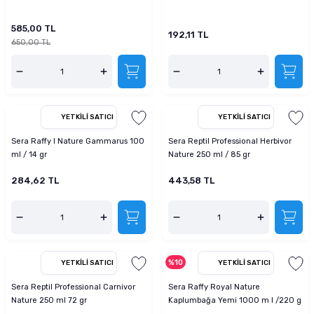
585,00 TL
192,11 TL
650,00 TL
YETKILI SATICI
YETKILI SATICI
Sera Raffy I Nature Gammarus 100
Sera Reptil Professional Herbivor
ml / 14 gr
Nature 250 ml / 85 gr
284,62 TL
443,58 TL
%10
YETKILI SATICI
YETKILI SATICI
Sera Reptil Professional Carnivor
Sera Raffy Royal Nature
Nature 250 ml 72 gr
Kaplumbağa Yemi 1000 m l /220 g