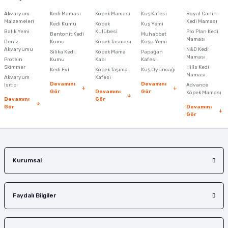
Akvaryum
Kedi Maması
Köpek Maması
Kuş Kafesi
Royal Canin
Malzemeleri
Kedi Maması
Kedi Kumu
Köpek
Kuş Yemi
Balık Yemi
Kulübesi
Pro Plan Kedi
Bentonit Kedi
Muhabbet
Maması
Deniz
Kumu
Köpek Tasması
Kuşu Yemi
Akvaryumu
N&D Kedi
Silika Kedi
Köpek Mama
Papağan
Maması
Protein
Kumu
Kabı
Kafesi
Skimmer
Hills Kedi
Kedi Evi
Köpek Taşıma
Kuş Oyuncağı
Maması
Akvaryum
Kafesi
Devamını
Devamını
Isıtıcı
Advance
Gör
Devamını
Gör
Köpek Maması
Devamını
Gör
Gör
Devamını
Gör
Kurumsal
Faydalı Bilgiler