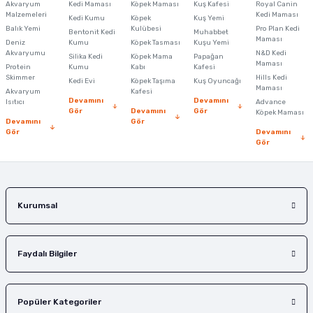
Akvaryum
Kedi Maması
Köpek Maması
Kuş Kafesi
Royal Canin
Malzemeleri
Kedi Maması
Kedi Kumu
Köpek
Kuş Yemi
Ürün resmi kalitesiz, bozuk veya görüntülenemiyor.
Balık Yemi
Kulübesi
Pro Plan Kedi
Bentonit Kedi
Muhabbet
Maması
Deniz
Kumu
Köpek Tasması
Kuşu Yemi
Ürün açıklamasında eksik bilgiler bulunuyor.
Akvaryumu
N&D Kedi
Silika Kedi
Köpek Mama
Papağan
Maması
Protein
Ürün bilgilerinde hatalar bulunuyor.
Kumu
Kabı
Kafesi
Skimmer
Hills Kedi
Kedi Evi
Köpek Taşıma
Kuş Oyuncağı
Ürün fiyatı diğer sitelerden daha pahalı.
Maması
Akvaryum
Kafesi
Devamını
Devamını
Isıtıcı
Advance
Bu ürüne benzer farklı alternatifler olmalı.
Gör
Devamını
Gör
Köpek Maması
Devamını
Gör
Gör
Devamını
Gör
Gönder
Kurumsal
Faydalı Bilgiler
Popüler Kategoriler