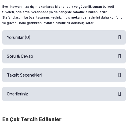
Evcil hayvanınıza dış mekanlarda bile rahatlık ve güvenlik sunan bu kedi
tuvaleti, odalarda, verandada ya da bahçede rahatlıkla kullanılabilir.
Stefanplast’ın bu özel tasarımı, kedinizin dış mekan deneyimini daha konforlu
ve güvenli hale getirirken, evinize estetik bir dokunuş katar.
Yorumlar (0)
Soru & Cevap
Alışverişinizden sonra ürüne yorum yapın, alışveriş puanı kazanın!
Sorularınız için
iletişim formunu
kullanınız.
Taksit Seçenekleri
Ürün hakkında henüz soru sorulmamış.
Ürünü Satın Al ve Yorumla
Önerileriniz
Soru Sor
Bu ürünün fiyat bilgisi, resim, ürün açıklamalarında ve diğer konularda
yetersiz gördüğünüz noktaları öneri formunu kullanarak tarafımıza
En Çok Tercih Edilenler
iletebilirsiniz.
Görüş ve önerileriniz için teşekkür ederiz.