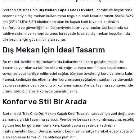
Stefanplast Très Chic
Dış Mekan Kapalı Kedi Tuvaleti
, pembe ve beyaz renk
seçenekleriyle dış mekan kullanımına uygun olarak tasarlanmıştır. 56x54,5x39
cm (22"x21,5"x15,4") ölçülerinde olan bu kapalı kedi tuvaleti, kedinizin
konforunu ve güvenliğini en üst seviyede tutmayı amaçlar. Üst kısmında su
tahliye sistemi ve kanopi bulunur, bu sayede tuvalet, dış mekan koşullarında
bile kediniz için güvenli bir alan sunar.
Dış Mekan İçin İdeal Tasarım
Bu model, özellikle dış mekanlarda kullanılmak üzere geliştirilmiştir. Üst
kısmında yer alan su tahliye sistemi, yağmur veya nemli hava koşullarında
suyun kolayca tahliye edilmesini sağlar, böylece tuvalet içi kuru ve temiz kalır.
Kanopi, kedinizin dış etkenlerden korunmasını sağlarken, sağlam ve dayanıklı
yapısı sayesinde uzun ömürlü bir kullanım sunar. Ayrıca, taşıma sapı sayesinde
ürünü istediğiniz yere kolayca taşıyabilirsiniz.
Konfor ve Stil Bir Arada
Stefanplast Très Chic Dış Mekan Kapalı Kedi Tuvaleti, sadece işlevsel değil, aynı
zamanda şık bir tasarıma sahiptir. Pembe ve beyaz renk kombinasyonu, estetik
açıdan hoş bir görünüm sunarken, kapalı yapısı sayesinde kedinizin
mahremiyetini korur. Geniş iç hacmi, kedinizin rahatça hareket edebileceği bir
alan sağlar ve temizliği de oldukça pratiktir.