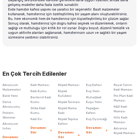
Başlangıç seviyesindeki kafesler genellikle daha uygun fiyatlıdır, ancak daha
gelişmiş modeller daha fazla özellik sunabilir.
Evde hamster kafesi yapımı ise yaratıcı bir seçenektir. Basit malzemeler
kullanarak, hamsterınız için özelleştirilmiş bir yaşam alanı oluşturabilirsiniz.
Bu, hem ekonomik hem de hamsterınız için kişiselleştirilmiş bir çözüm sağlar.
Sonuç olarak, hamsterınız için doğru kafesi seçmek ve düzenlemek, onların
sağlığı ve mutluluğu için kritik bir rol oynar. Doğru boyut, düzenli temizlik ve
uygun aktivite alanları sağlanarak, hamsterınızın uzun ve sağlıklı bir yaşam
sürmesine yardımcı olabilirsiniz.
En Çok Tercih Edilenler
Akvaryum
Kedi Maması
Köpek Maması
Kuş Kafesi
Royal Canin
Malzemeleri
Kedi Maması
Kedi Kumu
Köpek
Kuş Yemi
Balık Yemi
Kulübesi
Pro Plan Kedi
Bentonit Kedi
Muhabbet
Maması
Deniz
Kumu
Köpek Tasması
Kuşu Yemi
Akvaryumu
N&D Kedi
Silika Kedi
Köpek Mama
Papağan
Maması
Protein
Kumu
Kabı
Kafesi
Skimmer
Hills Kedi
Kedi Evi
Köpek Taşıma
Kuş Oyuncağı
Maması
Akvaryum
Kafesi
Devamını
Devamını
Isıtıcı
Advance
Gör
Devamını
Gör
Köpek Maması
Devamını
Gör