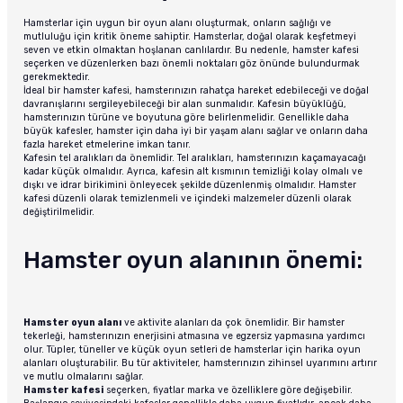
Hamsterlar için uygun bir oyun alanı oluşturmak, onların sağlığı ve
mutluluğu için kritik öneme sahiptir. Hamsterlar, doğal olarak keşfetmeyi
seven ve etkin olmaktan hoşlanan canlılardır. Bu nedenle, hamster kafesi
seçerken ve düzenlerken bazı önemli noktaları göz önünde bulundurmak
gerekmektedir.
İdeal bir hamster kafesi, hamsterınızın rahatça hareket edebileceği ve doğal
davranışlarını sergileyebileceği bir alan sunmalıdır. Kafesin büyüklüğü,
hamsterınızın türüne ve boyutuna göre belirlenmelidir. Genellikle daha
büyük kafesler, hamster için daha iyi bir yaşam alanı sağlar ve onların daha
fazla hareket etmelerine imkan tanır.
Kafesin tel aralıkları da önemlidir. Tel aralıkları, hamsterınızın kaçamayacağı
kadar küçük olmalıdır. Ayrıca, kafesin alt kısmının temizliği kolay olmalı ve
dışkı ve idrar birikimini önleyecek şekilde düzenlenmiş olmalıdır. Hamster
kafesi düzenli olarak temizlenmeli ve içindeki malzemeler düzenli olarak
değiştirilmelidir.
Hamster oyun alanının önemi:
Hamster oyun alanı
ve aktivite alanları da çok önemlidir. Bir hamster
tekerleği, hamsterınızın enerjisini atmasına ve egzersiz yapmasına yardımcı
olur. Tüpler, tüneller ve küçük oyun setleri de hamsterlar için harika oyun
alanları oluşturabilir. Bu tür aktiviteler, hamsterınızın zihinsel uyarımını artırır
ve mutlu olmalarını sağlar.
Hamster kafesi
seçerken, fiyatlar marka ve özelliklere göre değişebilir.