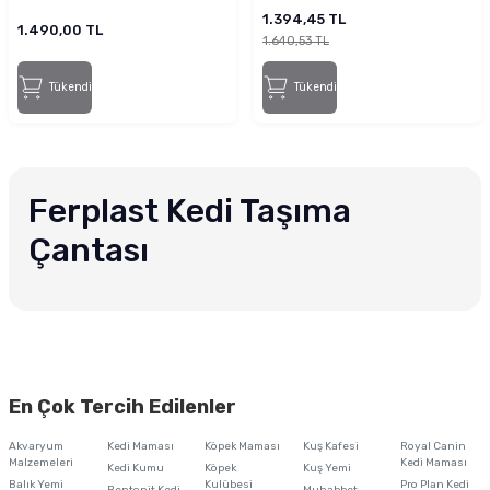
Cm Mavi-Siyah
1.394,45 TL
1.490,00 TL
1.640,53 TL
Tükendi
Tükendi
Ferplast Kedi Taşıma
Çantası
En Çok Tercih Edilenler
Akvaryum
Kedi Maması
Köpek Maması
Kuş Kafesi
Royal Canin
Malzemeleri
Kedi Maması
Kedi Kumu
Köpek
Kuş Yemi
Balık Yemi
Kulübesi
Pro Plan Kedi
Bentonit Kedi
Muhabbet