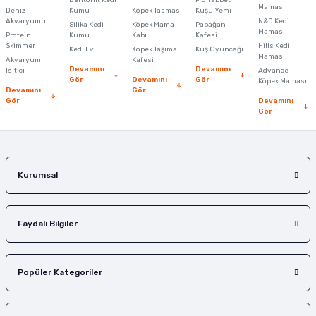
Maması
Deniz
Kumu
Köpek Tasması
Kuşu Yemi
Akvaryumu
N&D Kedi
Silika Kedi
Köpek Mama
Papağan
Maması
Protein
Kumu
Kabı
Kafesi
Skimmer
Hills Kedi
Kedi Evi
Köpek Taşıma
Kuş Oyuncağı
Maması
Akvaryum
Kafesi
Devamını
Devamını
Isıtıcı
Advance
Gör
Devamını
Gör
Köpek Maması
Devamını
Gör
Gör
Devamını
Gör
Kurumsal
Faydalı Bilgiler
Popüler Kategoriler