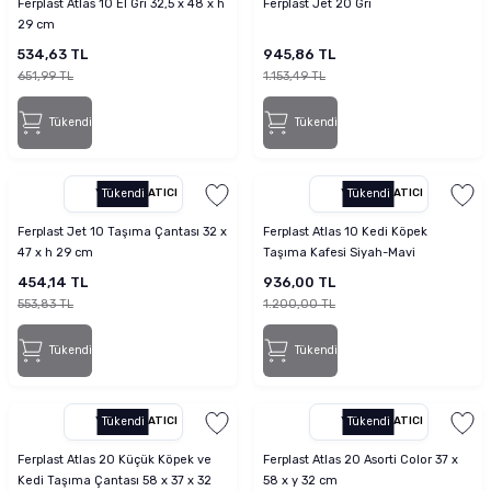
Ferplast Atlas 10 El Gri 32,5 x 48 x h
Ferplast Jet 20 Gri
tucu
Sepeti
 Fırçası
Sump Filtre Malzemesi
Pro Plan Kedi Maması
29 cm
534,63 TL
945,86 TL
Pond Ürünleri
 Güvenlik Ürünleri
Akvaryum Ozon ve UV Ürünleri
Purina Kedi Maması
651,99 TL
1.153,49 TL
Tükendi
Tükendi
manları
akım Ürünleri
Royal Canin Kedi Maması
lik ve Bakım Ürünleri
YETKILI SATICI
Tükendi
YETKILI SATICI
Tükendi
Ferplast Jet 10 Taşıma Çantası 32 x
Ferplast Atlas 10 Kedi Köpek
uluk
47 x h 29 cm
Taşıma Kafesi Siyah-Mavi
454,14 TL
936,00 TL
 - Akvaryum Kumu
553,83 TL
1.200,00 TL
 Parçaları
Tükendi
Tükendi
e Malzemesi
YETKILI SATICI
Tükendi
YETKILI SATICI
Tükendi
Ferplast Atlas 20 Küçük Köpek ve
Ferplast Atlas 20 Asorti Color 37 x
Kedi Taşıma Çantası 58 x 37 x 32
58 x y 32 cm