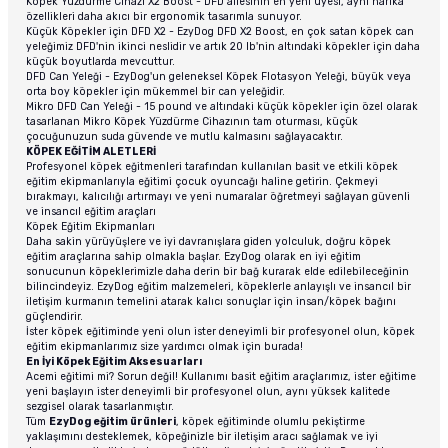
Köpek Yüzdürme Cihazı X2 Boost - DFD ailesinin en yeni üyesi, aynı harika
özellikleri daha akıcı bir ergonomik tasarımla sunuyor.
Küçük Köpekler için DFD X2 - EzyDog DFD X2 Boost, en çok satan köpek can
yeleğimiz DFD'nin ikinci neslidir ve artık 20 lb'nin altındaki köpekler için daha
küçük boyutlarda mevcuttur.
DFD Can Yeleği - EzyDog'un geleneksel Köpek Flotasyon Yeleği, büyük veya
orta boy köpekler için mükemmel bir can yeleğidir.
Mikro DFD Can Yeleği - 15 pound ve altındaki küçük köpekler için özel olarak
tasarlanan Mikro Köpek Yüzdürme Cihazının tam oturması, küçük
çocuğunuzun suda güvende ve mutlu kalmasını sağlayacaktır.
KÖPEK EĞİTİM ALETLERİ
Profesyonel köpek eğitmenleri tarafından kullanılan basit ve etkili köpek
eğitim ekipmanlarıyla eğitimi çocuk oyuncağı haline getirin. Çekmeyi
bırakmayı, kalıcılığı artırmayı ve yeni numaralar öğretmeyi sağlayan güvenli
ve insancıl eğitim araçları
Köpek Eğitim Ekipmanları
Daha sakin yürüyüşlere ve iyi davranışlara giden yolculuk, doğru köpek
eğitim araçlarına sahip olmakla başlar. EzyDog olarak en iyi eğitim
sonucunun köpeklerimizle daha derin bir bağ kurarak elde edilebileceğinin
bilincindeyiz. EzyDog eğitim malzemeleri, köpeklerle anlayışlı ve insancıl bir
iletişim kurmanın temelini atarak kalıcı sonuçlar için insan/köpek bağını
güçlendirir.
İster köpek eğitiminde yeni olun ister deneyimli bir profesyonel olun, köpek
eğitim ekipmanlarımız size yardımcı olmak için burada!
En İyi Köpek Eğitim Aksesuarları
Acemi eğitimi mi? Sorun değil! Kullanımı basit eğitim araçlarımız, ister eğitime
yeni başlayın ister deneyimli bir profesyonel olun, aynı yüksek kalitede
sezgisel olarak tasarlanmıştır.
Tüm
EzyDog eğitim ürünleri
, köpek eğitiminde olumlu pekiştirme
yaklaşımını desteklemek, köpeğinizle bir iletişim aracı sağlamak ve iyi