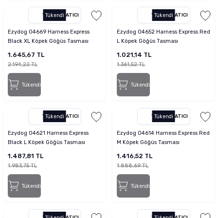
YETKILI SATICI
Tükendi
YETKILI SATICI
Tükendi
Ezydog 04669 Harness Express
Ezydog 04652 Harness Express Red
Black XL Köpek Göğüs Tasması
L Köpek Göğüs Tasması
1.645,67 TL
1.021,14 TL
2.194,22 TL
1.361,52 TL
Tükendi
Tükendi
YETKILI SATICI
Tükendi
YETKILI SATICI
Tükendi
Ezydog 04621 Harness Express
Ezydog 04614 Harness Express Red
Black L Köpek Göğüs Tasması
M Köpek Göğüs Tasması
1.487,81 TL
1.416,52 TL
1.983,75 TL
1.888,69 TL
Tükendi
Tükendi
YETKILI SATICI
Tükendi
YETKILI SATICI
Tükendi