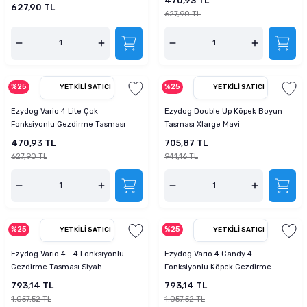
470,93 TL
627,90 TL
627,90 TL
%25
%25
YETKILI SATICI
YETKILI SATICI
Ezydog Vario 4 Lite Çok
Ezydog Double Up Köpek Boyun
Fonksiyonlu Gezdirme Tasması
Tasması Xlarge Mavi
Kırmızı
470,93 TL
705,87 TL
627,90 TL
941,16 TL
%25
%25
YETKILI SATICI
YETKILI SATICI
Ezydog Vario 4 - 4 Fonksiyonlu
Ezydog Vario 4 Candy 4
Gezdirme Tasması Siyah
Fonksiyonlu Köpek Gezdirme
Tasması
793,14 TL
793,14 TL
1.057,52 TL
1.057,52 TL