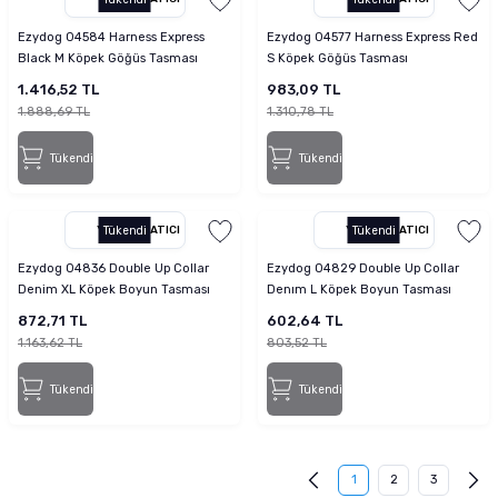
Ezydog 04584 Harness Express
Ezydog 04577 Harness Express Red
Black M Köpek Göğüs Tasması
S Köpek Göğüs Tasması
1.416,52 TL
983,09 TL
1.888,69 TL
1.310,78 TL
Tükendi
Tükendi
YETKILI SATICI
Tükendi
YETKILI SATICI
Tükendi
Ezydog 04836 Double Up Collar
Ezydog 04829 Double Up Collar
Denim XL Köpek Boyun Tasması
Denım L Köpek Boyun Tasması
872,71 TL
602,64 TL
1.163,62 TL
803,52 TL
Tükendi
Tükendi
1
2
3