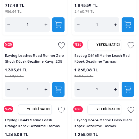
717,48 TL
1.845,59 TL
956,64 TL
2.460,79 TL
%25
%25
YETKILI SATICI
Ezydog Leashes Road Runner Zero
Ezydog 06465 Marine Leash Red
Shock Köpek Gezdirme Kayışı 205
Köpek Gezdirme Tasması
cm 25 mm
1.393,61 TL
1.265,08 TL
1.858,14 TL
1.686,77 TL
%25
%25
YETKILI SATICI
YETKILI SATICI
Ezydog 06441 Marine Leash
Ezydog 06434 Marine Leash Black
Orange Köpek Gezdirme Tasması
Köpek Gezdirme Tasması
1.265,08 TL
1.265,08 TL