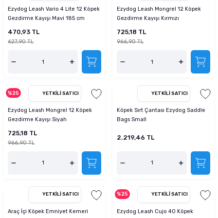
Ezydog Leash Vario 4 Lite 12 Köpek
Ezydog Leash Mongrel 12 Köpek
Gezdirme Kayışı Mavi 185 cm
Gezdirme Kayışı Kırmızı
470,93 TL
725,18 TL
627,90 TL
966,90 TL
%25
YETKILI SATICI
YETKILI SATICI
Ezydog Leash Mongrel 12 Köpek
Köpek Sırt Çantası Ezydog Saddle
Gezdirme Kayışı Siyah
Bags Small
725,18 TL
2.219,46 TL
966,90 TL
%25
YETKILI SATICI
YETKILI SATICI
Araç İçi Köpek Emniyet Kemeri
Ezydog Leash Cujo 40 Köpek