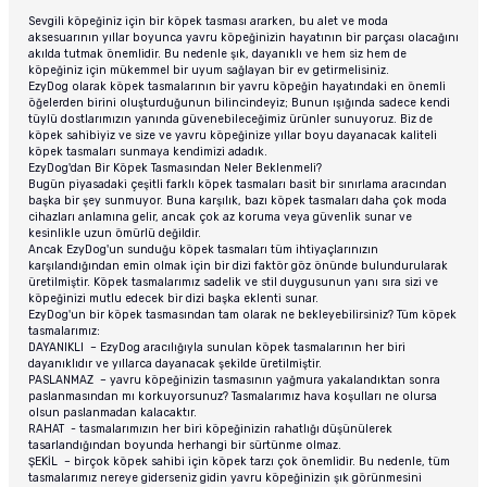
Sevgili köpeğiniz için bir köpek tasması ararken, bu alet ve moda
aksesuarının yıllar boyunca yavru köpeğinizin hayatının bir parçası olacağını
akılda tutmak önemlidir. Bu nedenle şık, dayanıklı ve hem siz hem de
köpeğiniz için mükemmel bir uyum sağlayan bir ev getirmelisiniz.
EzyDog olarak köpek tasmalarının bir yavru köpeğin hayatındaki en önemli
öğelerden birini oluşturduğunun bilincindeyiz; Bunun ışığında sadece kendi
tüylü dostlarımızın yanında güvenebileceğimiz ürünler sunuyoruz. Biz de
köpek sahibiyiz ve size ve yavru köpeğinize yıllar boyu dayanacak kaliteli
köpek tasmaları sunmaya kendimizi adadık.
EzyDog'dan Bir Köpek Tasmasından Neler Beklenmeli?
Bugün piyasadaki çeşitli farklı köpek tasmaları basit bir sınırlama aracından
başka bir şey sunmuyor. Buna karşılık, bazı köpek tasmaları daha çok moda
cihazları anlamına gelir, ancak çok az koruma veya güvenlik sunar ve
kesinlikle uzun ömürlü değildir.
Ancak EzyDog'un sunduğu köpek tasmaları tüm ihtiyaçlarınızın
karşılandığından emin olmak için bir dizi faktör göz önünde bulundurularak
üretilmiştir. Köpek tasmalarımız sadelik ve stil duygusunun yanı sıra sizi ve
köpeğinizi mutlu edecek bir dizi başka eklenti sunar.
EzyDog'un bir köpek tasmasından tam olarak ne bekleyebilirsiniz? Tüm köpek
tasmalarımız:
DAYANIKLI – EzyDog aracılığıyla sunulan köpek tasmalarının her biri
dayanıklıdır ve yıllarca dayanacak şekilde üretilmiştir.
PASLANMAZ – yavru köpeğinizin tasmasının yağmura yakalandıktan sonra
paslanmasından mı korkuyorsunuz? Tasmalarımız hava koşulları ne olursa
olsun paslanmadan kalacaktır.
RAHAT - tasmalarımızın her biri köpeğinizin rahatlığı düşünülerek
tasarlandığından boyunda herhangi bir sürtünme olmaz.
ŞEKİL – birçok köpek sahibi için köpek tarzı çok önemlidir. Bu nedenle, tüm
tasmalarımız nereye giderseniz gidin yavru köpeğinizin şık görünmesini