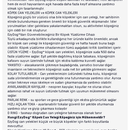
hem de evcil hayvanların açık havada daha fazla keyif almasına yardımcı
olmak için tasarlanmıştır.
KÖPEK CAN YELEKLERİ ve KÖPEK CAN YELEKLERİ
Köpeğiniz güçlü bir yüzücü olsa bile köpekler için can yeleği, her sahibinin
elinde bulundurması gereken önemli bir köpek güvenlik ekipmanıdır. İster
yorulmaktan ister çalılıklara yakalanmaktan olsun, su aktiviteleri köpeğiniz
için ciddi bir risk oluşturur.
EzyDog™'dan Güvenebileceğiniz Bir Köpek Yüzdürme Cihazı
Tüylü arkadaşınızla birlikte kullandığınız her üründe kalite önemlidir, ancak
bir köpek can yeleği ile köpeğinizin güvenliği ve hatta hayatı buna bağlı
olabilir. Köpek yüzdürme cihazlarımızın tümü aşağıdaki kritik özellikleri içerir:
ÜSTÜN YÜZME – EzyDog™ köpek can yelekleri, köpeğinize suda %50 daha
fazla yüzdürme sağlar. Eşit şekilde dağıtılmış köpük tabakası, köpeğinizin
kafasını suyun üzerinde tutmak için ekstra kaldırma kuvveti sağlar.
YANSITICI – alacakaranlık çökmeye başladığında, yansıtıcı borular diğer
insanların ve teknecilerin köpeğinizi suda net bir şekilde görmesini sağlar.
KOLAY TUTULABİLİR - Can yeleklerimizin üstündeki tutma kolu, köpeğinizi
suda yönlendirmenize ve gerektiğinde ona tutunmanıza yardımcı olur. Ayrıca
onları tekneye veya iskeleye ve sudan çıkarmanıza da yardımcı olabilir.
AYARLANABİLİR KAYIŞLAR - neopren kayışlar, koşullar ne olursa olsun
adamınızı rahat ve suyun üstünde tutmak için uyumun mükemmel olmasını
sağlar.
PARLAK RENK - su sporları ve gece güvenliği için ekstra görünürlük sağlar
HIZLI AÇILAN TOKA - ayarlanabilir tokalar güvenli bir şekilde oturmanıza
yardımcı olur ve giyip çıkarması kolaydır
D RING - tasmayı doğrudan can yeleğine takmanıza olanak tanır
Hangi EzyDog™ Köpek Can Yeleği Köpeğiniz için Mükemmeldir?
EzyDog can yelekleri küçük ve büyük köpekler için farklı boyutlarda
mevcuttur.