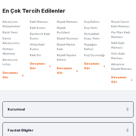
En Çok Tercih Edilenler
Akvaryum
Kedi Maması
Köpek Maması
Kuş Kafesi
Royal Canin
Malzemeleri
Kedi Maması
Kedi Kumu
Köpek
Kuş Yemi
Balık Yemi
Kulübesi
Pro Plan Kedi
Bentonit Kedi
Muhabbet
Maması
Deniz
Kumu
Köpek Tasması
Kuşu Yemi
Akvaryumu
N&D Kedi
Silika Kedi
Köpek Mama
Papağan
Maması
Protein
Kumu
Kabı
Kafesi
Skimmer
Hills Kedi
Kedi Evi
Köpek Taşıma
Kuş Oyuncağı
Maması
Akvaryum
Kafesi
Devamını
Devamını
Isıtıcı
Advance
Gör
Devamını
Gör
Köpek Maması
Devamını
Gör
Gör
Devamını
Gör
Kurumsal
Faydalı Bilgiler