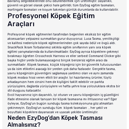
davranış sergilediklerinde onu ödüllendirmek için üretilmiştir. Dayanıklı,
güvenli ve görsel olarak çekici hale getirildi; tüm EzyDog eğitim tasmaları,
martingale tasmaları ve koşum takımları günlük durumlarda da kullanılabilir.
Profesyonel Köpek Eğitim
Araçları
Profesyonel köpek eğitmenleri tarafından beğenilen eksiksiz bir eğitim
aksesuarları yelpazesi sunmaktan gurur duyuyoruz. Luca Tasma, yenilikçiliği
ve kalitesi nedeniyle köpek eğitmenlerinden çok sayıda ödül ve övgü aldı.
SnackPack İkram Torbalarımız sıklıkla eğitim sınıflarının yanı sıra köpek
eğitimi yarışmalarında da kullanılmaktadır. EzyDog ayrıca köpeklere çekmeyi
bırakmayı öğreten Crosscheck Harness ve eller serbest Command Clicker gibi
başka hiçbir yerde bulamayacağınız birçok benzersiz eğitim aracı da
sunmaktadır .Köpek tasması, küçük köpeğiniz için bir güvenlik tutucusundan
ya da isim etiketini asacağı bir yerden çok daha fazlasıdır. Gerçekte tasma,
yavru köpeğinizin güvenliğini sağlamaya yardımcı olan ve aynı zamanda
köpek modası hissi veren etkili bir araçtır. İyi hazırlanmış ürünler, tüylü
arkadaşınızın hem cinsini hem de kişiliğini taklit edebilir ve parkta
yürüyüşlere, dağlarda yürüyüşlere ve hatta şehre kısa yolculuklara ekstra bir
stil duygusu katacaktır.
Evcil hayvanınız için dayanıklı, iyi oturan ve yavru köpeğinizin iç güzelliğini
ifade etmesine olanak tanıyan bir köpek tasmasına mı ihtiyacınız var? Eğer
öyleyse, EzyDog'un bugün sunduğu tasma koleksiyonuna göz atmaktan
çekinmeyin. EzyDog'un sunduğu tüm köpek tasmaları , her şekil ve
boyuttaki köpeklere dayanacak ve uyacak şekilde üretilmiştir.
Neden EzyDog'dan Köpek Tasması
Almalısınız?