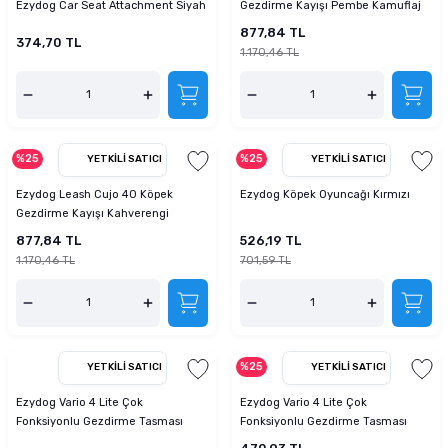
Ezydog Car Seat Attachment Siyah
Gezdirme Kayışı Pembe Kamuflaj
877,84 TL
374,70 TL
1.170,46 TL
%25
%25
YETKILI SATICI
YETKILI SATICI
Ezydog Leash Cujo 40 Köpek
Ezydog Köpek Oyuncağı Kırmızı
Gezdirme Kayışı Kahverengi
877,84 TL
526,19 TL
1.170,46 TL
701,59 TL
%25
YETKILI SATICI
YETKILI SATICI
Ezydog Vario 4 Lite Çok
Ezydog Vario 4 Lite Çok
Fonksiyonlu Gezdirme Tasması
Fonksiyonlu Gezdirme Tasması
Siyah
Candy