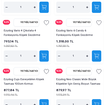
%25
%25
YETKILI SATICI
YETKILI SATICI
Ezydog Vario 4 Çikolata 4
Ezydog Vario 6 Candy 6
Fonksiyonlu Köpek Gezdirme
Fonksiyonlu Köpek Gezdirme
Tasması
Tasması
793,14 TL
1.318,00 TL
1.057,52 TL
1.757,33 TL
%25
%25
YETKILI SATICI
YETKILI SATICI
Ezydog Cujo Esneyebilen Köpek
Ezydog Neo Classic Wide Büyük
Tasması 100cm Kırmızı
Köpekler İçin Geniş Boyun Tasması
2XL Pembe Kamuflaj
877,84 TL
879,97 TL
1.170,46 TL
1.173,29 TL