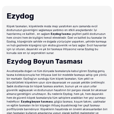
Ezydog
Köpek tasmaları, köpeklerde moda imajı yaratırken aynı zamanda evcil
dostunuzun güvenliğini sağlamaya yardımcı en etkili araçlardandır. İyi
hazırlanmış ve kaliteli , en sağlam
Ezydog tasma
çeşitleri patili dostunuzun
hem cinsini hem de kişiliğini temsil etmektedir. Özel ve kaliteli bu tasmalar ile
Ezydog, köpeğinizle sahilde ve doğada yürüyüşler yaparken, şehirde karmaşa
ve hızlı gezilerde köpeğiniz için ekstra güvenlik ve tarz sağlar. Evcil hayvanlar
için iyi oturan, dayanıklı ve şık bir tasmaya ihtiyacınız varsa Ezydog bu
konuda size en iyi seçenekleri sunar.
Ezydog Boyun Tasması
Avustralya’da doğan ve tüm dünyada tasmalarıyla kabul gören Ezydog geniş
tasma koleksiyonuyla her ihtiyaca özel bir modelde tasmaya sahip çok yönlü
bir markadır. EzyDog'un sunduğu tüm köpek tasmaları, tüm şekil ve
büyüklükteki köpeklere uzun süre dayanacak ve uyacak şekilde üretilmiştir.
Sadık dostlarınıza bir köpek tasması ararken, bunun şık ve uzun yıllar
güvenlik sağlayacak ve dostunuzun hayatının bir parçası olacak bir aksesuar
almanız gerektiğini unutmayın. Bu nedenle Ezydog; hem şık, hem dayanıklı
hem de güvenli köpek tasmalarıyla tüm sahiplere aradıkları her şeyi sunmayı
hedefliyor.
Ezydog boyun tasması
, göğüs tasması, koşum takımı, uzatmalar
ve eğitim tasmaları ile bir köpeğin ihtiyaç duyabileceği her çeşit tasmayı
portföyünde barındırıyor. Köpeklerin hayatında en önemli aksesuarlardan biri
olan tasmaları kullanım amaçlarına uygun olarak kaliteli malzemeler ve