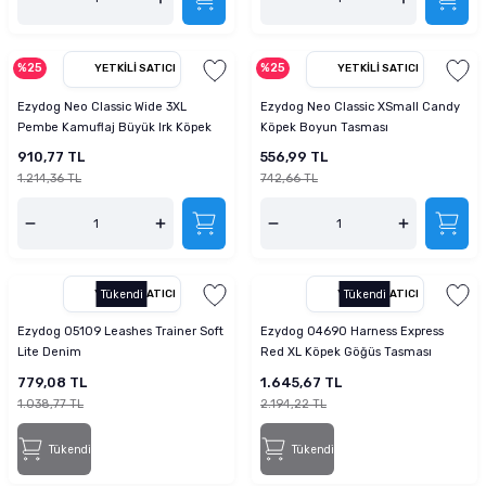
%25
%25
YETKILI SATICI
YETKILI SATICI
Ezydog Neo Classic Wide 3XL
Ezydog Neo Classic XSmall Candy
Pembe Kamuflaj Büyük Irk Köpek
Köpek Boyun Tasması
Boyun Tasması
910,77 TL
556,99 TL
1.214,36 TL
742,66 TL
YETKILI SATICI
Tükendi
YETKILI SATICI
Tükendi
Ezydog 05109 Leashes Trainer Soft
Ezydog 04690 Harness Express
Lite Denim
Red XL Köpek Göğüs Tasması
779,08 TL
1.645,67 TL
1.038,77 TL
2.194,22 TL
Tükendi
Tükendi