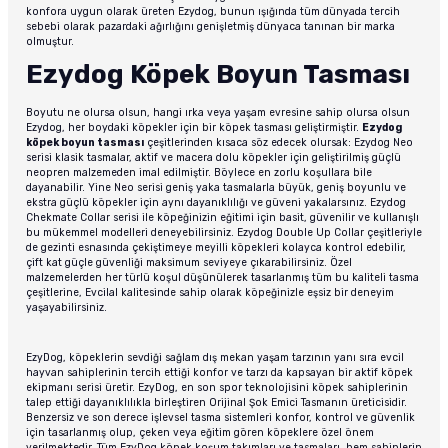
konfora uygun olarak üreten Ezydog, bunun ışığında tüm dünyada tercih
sebebi olarak pazardaki ağırlığını genişletmiş dünyaca tanınan bir marka
olmuştur.
Ezydog Köpek Boyun Tasması
Boyutu ne olursa olsun, hangi ırka veya yaşam evresine sahip olursa olsun
Ezydog, her boydaki köpekler için bir köpek tasması geliştirmiştir.
Ezydog
köpek boyun tasması
çeşitlerinden kısaca söz edecek olursak: Ezydog Neo
serisi klasik tasmalar, aktif ve macera dolu köpekler için geliştirilmiş güçlü
neopren malzemeden imal edilmiştir. Böylece en zorlu koşullara bile
dayanabilir. Yine Neo serisi geniş yaka tasmalarla büyük, geniş boyunlu ve
ekstra güçlü köpekler için aynı dayanıklılığı ve güveni yakalarsınız. Ezydog
Chekmate Collar serisi ile köpeğinizin eğitimi için basit, güvenilir ve kullanışlı
bu mükemmel modelleri deneyebilirsiniz. Ezydog Double Up Collar çeşitleriyle
de gezinti esnasında çekiştimeye meyilli köpekleri kolayca kontrol edebilir,
çift kat güçle güvenliği maksimum seviyeye çıkarabilirsiniz. Özel
malzemelerden her türlü koşul düşünülerek tasarlanmış tüm bu kaliteli tasma
çeşitlerine, Evcilal kalitesinde sahip olarak köpeğinizle eşsiz bir deneyim
yaşayabilirsiniz.
EzyDog, köpeklerin sevdiği sağlam dış mekan yaşam tarzının yanı sıra evcil
hayvan sahiplerinin tercih ettiği konfor ve tarzı da kapsayan bir aktif köpek
ekipmanı serisi üretir. EzyDog, en son spor teknolojisini köpek sahiplerinin
talep ettiği dayanıklılıkla birleştiren Orijinal Şok Emici Tasmanın üreticisidir.
Benzersiz ve son derece işlevsel tasma sistemleri konfor, kontrol ve güvenlik
için tasarlanmış olup, çeken veya eğitim gören köpeklere özel önem
verilmektedir. Tüm EzyDog köpek koşum takımları ve tasmaları, hem sahiplerin