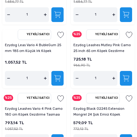
1.686,77 TL
1.686,77 TL
%25
YETKILI SATICI
YETKILI SATICI
Ezydog Leas Vario 4 BubleGum 25
Ezydog Leashes Mutley Pink Camo
mm 185 cm Küçük Irk Köpek
25 inch 65 cm Köpek Gezdirme
Gezdirme Kayışı
Tasması
725,18 TL
1.057,52 TL
966,90 TL
%25
%25
YETKILI SATICI
YETKILI SATICI
Ezydog Leashes Vario 4 Pink Camo
Ezydog Black 02245 Extension
180 cm Köpek Gezdirme Tasması
Mongrel 24 Şok Emici Köpek
Uzatma Tasması 61 cm
793,14 TL
579,09 TL
1.057,52 TL
772,12 TL