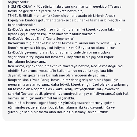
sağlayacaktır.
HIZLI VE KOLAY – Köpeğinizi hızla dışarı çıkarmanız mı gerekiyor? Tasmayı
boynuna geçirmeniz yeterli; harekete hazırsınız;
TEMİZLENEBİLİR – en temiz köpek dişleri bile arada bir kirlenir. Ancak
köpeğinizi kuaföre götürmeniz gerekse de bu harika tasmalar birkaç dakika
içinde yıkanabilir.
EzyDog'da size ve köpeğinize mümkün olan en iyi köpek koşum takımını
uyacak çeşitli köpek koşum takımlarımız bulunmaktadır.
EzyDog'da Mevcut En İyi Tasma Seçenekleri
Bichon'unuz için harika bir köpek tasması mı arıyorsunuz? Yoksa Büyük
Dane'nize uyacak bir şeye mi ihtiyacınız var? Boyutu ne olursa olsun,
EzyDog'da çevrimiçi olarak bulunabilen ürünlerden birini mutlaka
değerlendirinEzyDog'da her boyuttaki köpekler için aşağıdaki köpek
tasmalarını bulacaksınız:
Neo Tasma, eğer köpeğiniz aktif ve maceraya hazırsa, Neo Tasma doğru yol
olabilir. Bu koruma, wetsuits'te kullanılan ve en zorlu koşullara bile
dayanabilen gözeneksiz bir malzeme olan neopren ile yapılmıştır.
Neopren Klasik Yaka Geniş, boynu biraz daha geniş olan bir köpek için
neopren tasma arıyorsanız, daha büyük köpekler için özel olarak tasarlanmış
bir tasma olan Neopren Klasik Yaka Geniş, ihtiyaçlarınızı karşılayacaktır.
Şah Mat Tasması, basit, güvenilir ve emniyetli bir şey mi istiyorsunuz? Şah Mat
Tasması sizin için mükemmel bir seçenektir.
Double Up Tasması, eğer köpeğiniz yürüyüş sırasında tasmayı çekme
eğilimindeyse, geleneksel köpek tasmalarının iki katı dayanıklılığa ve
güvenliğe sahip bir tasma olan Double Up Tasmayı sevebilirsiniz.