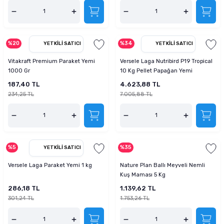
%20
%34
YETKILI SATICI
YETKILI SATICI
Vitakraft Premium Paraket Yemi
Versele Laga Nutribird P19 Tropical
1000 Gr
10 Kg Pellet Papağan Yemi
187,40 TL
4.623,88 TL
234,25 TL
7.005,88 TL
%5
%35
YETKILI SATICI
Versele Laga Paraket Yemi 1 kg
Nature Plan Ballı Meyveli Nemli
Kuş Maması 5 Kg
286,18 TL
1.139,62 TL
301,24 TL
1.753,26 TL