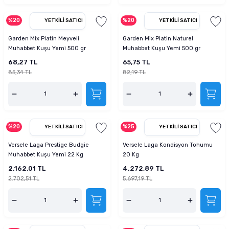
%20
%20
YETKILI SATICI
YETKILI SATICI
Garden Mix Platin Meyveli
Garden Mix Platin Naturel
Muhabbet Kuşu Yemi 500 gr
Muhabbet Kuşu Yemi 500 gr
68,27 TL
65,75 TL
85,34 TL
82,19 TL
%20
%25
YETKILI SATICI
YETKILI SATICI
Versele Laga Prestige Budgie
Versele Laga Kondisyon Tohumu
Muhabbet Kuşu Yemi 22 Kg
20 Kg
2.162,01 TL
4.272,89 TL
2.702,51 TL
5.697,19 TL