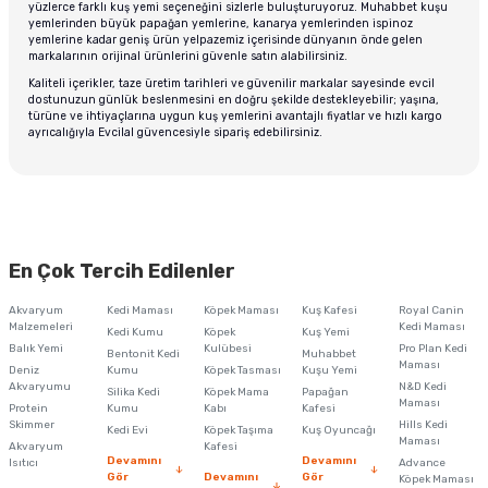
yüzlerce farklı kuş yemi seçeneğini sizlerle buluşturuyoruz. Muhabbet kuşu
yemlerinden büyük papağan yemlerine, kanarya yemlerinden ispinoz
yemlerine kadar geniş ürün yelpazemiz içerisinde dünyanın önde gelen
markalarının orijinal ürünlerini güvenle satın alabilirsiniz.
Kaliteli içerikler, taze üretim tarihleri ve güvenilir markalar sayesinde evcil
dostunuzun günlük beslenmesini en doğru şekilde destekleyebilir; yaşına,
türüne ve ihtiyaçlarına uygun kuş yemlerini avantajlı fiyatlar ve hızlı kargo
ayrıcalığıyla Evcilal güvencesiyle sipariş edebilirsiniz.
En Çok Tercih Edilenler
Akvaryum
Kedi Maması
Köpek Maması
Kuş Kafesi
Royal Canin
Malzemeleri
Kedi Maması
Kedi Kumu
Köpek
Kuş Yemi
Balık Yemi
Kulübesi
Pro Plan Kedi
Bentonit Kedi
Muhabbet
Maması
Deniz
Kumu
Köpek Tasması
Kuşu Yemi
Akvaryumu
N&D Kedi
Silika Kedi
Köpek Mama
Papağan
Maması
Protein
Kumu
Kabı
Kafesi
Skimmer
Hills Kedi
Kedi Evi
Köpek Taşıma
Kuş Oyuncağı
Maması
Akvaryum
Kafesi
Devamını
Devamını
Isıtıcı
Advance
Gör
Devamını
Gör
Köpek Maması