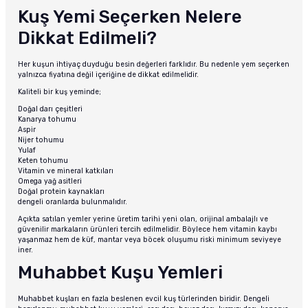
Kuş Yemi Seçerken Nelere
Dikkat Edilmeli?
Her kuşun ihtiyaç duyduğu besin değerleri farklıdır. Bu nedenle yem seçerken
yalnızca fiyatına değil içeriğine de dikkat edilmelidir.
Kaliteli bir kuş yeminde;
Doğal darı çeşitleri
Kanarya tohumu
Aspir
Nijer tohumu
Yulaf
Keten tohumu
Vitamin ve mineral katkıları
Omega yağ asitleri
Doğal protein kaynakları
dengeli oranlarda bulunmalıdır.
Açıkta satılan yemler yerine üretim tarihi yeni olan, orijinal ambalajlı ve
güvenilir markaların ürünleri tercih edilmelidir. Böylece hem vitamin kaybı
yaşanmaz hem de küf, mantar veya böcek oluşumu riski minimum seviyeye
iner.
Muhabbet Kuşu Yemleri
Muhabbet kuşları en fazla beslenen evcil kuş türlerinden biridir. Dengeli