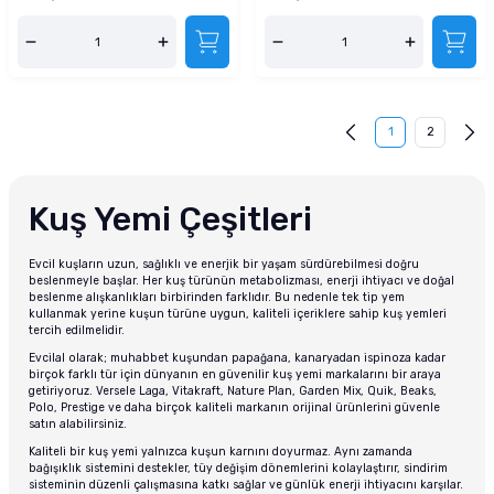
1
2
Kuş Yemi Çeşitleri
Evcil kuşların uzun, sağlıklı ve enerjik bir yaşam sürdürebilmesi doğru
beslenmeyle başlar. Her kuş türünün metabolizması, enerji ihtiyacı ve doğal
beslenme alışkanlıkları birbirinden farklıdır. Bu nedenle tek tip yem
kullanmak yerine kuşun türüne uygun, kaliteli içeriklere sahip kuş yemleri
tercih edilmelidir.
Evcilal olarak; muhabbet kuşundan papağana, kanaryadan ispinoza kadar
birçok farklı tür için dünyanın en güvenilir kuş yemi markalarını bir araya
getiriyoruz. Versele Laga, Vitakraft, Nature Plan, Garden Mix, Quik, Beaks,
Polo, Prestige ve daha birçok kaliteli markanın orijinal ürünlerini güvenle
satın alabilirsiniz.
Kaliteli bir kuş yemi yalnızca kuşun karnını doyurmaz. Aynı zamanda
bağışıklık sistemini destekler, tüy değişim dönemlerini kolaylaştırır, sindirim
sisteminin düzenli çalışmasına katkı sağlar ve günlük enerji ihtiyacını karşılar.