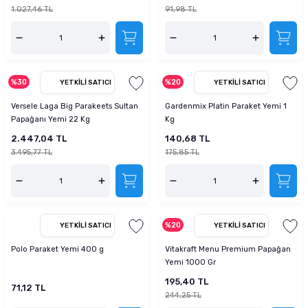
1.027,46 TL
91,98 TL
%30
%20
YETKILI SATICI
YETKILI SATICI
Versele Laga Big Parakeets Sultan
Gardenmix Platin Paraket Yemi 1
Papağanı Yemi 22 Kg
Kg
2.447,04 TL
140,68 TL
3.495,77 TL
175,85 TL
%20
YETKILI SATICI
YETKILI SATICI
Polo Paraket Yemi 400 g
Vitakraft Menu Premium Papağan
Yemi 1000 Gr
195,40 TL
71,12 TL
244,25 TL