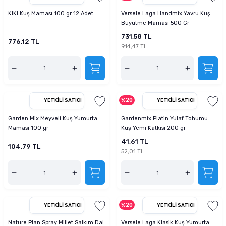
KIKI Kuş Maması 100 gr 12 Adet
Versele Laga Handmix Yavru Kuş
Büyütme Maması 500 Gr
731,58 TL
776,12 TL
914,47 TL
%20
YETKILI SATICI
YETKILI SATICI
Garden Mix Meyveli Kuş Yumurta
Gardenmix Platin Yulaf Tohumu
Maması 100 gr
Kuş Yemi Katkısı 200 gr
41,61 TL
104,79 TL
52,01 TL
%20
YETKILI SATICI
YETKILI SATICI
Nature Plan Spray Millet Salkım Dal
Versele Laga Klasik Kuş Yumurta