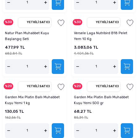
%30
%30
YETKILI SATICI
YETKILI SATICI
Natur Plan Muhabbet Kuşu
Versele Laga Nutribird B18 Pelet
Başlangıç Seti
Yem 10 Kg
477,99 TL
3.083,06 TL
682,84 TL
4.404,36 TL
%20
%20
YETKILI SATICI
YETKILI SATICI
Garden Mix Platin Ballı Muhabbet
Garden Mix Platin Ballı Muhabbet
Kuşu Yemi 1 kg
Kuşu Yemi 500 gr
130,05 TL
68,27 TL
162,56 TL
85,34 TL