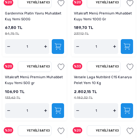
%20
%20
YETKILI SATICI
YETKILI SATICI
Gardenmix Platin Yavru Muhabbet
Vitakraft Menü Premium Muhabbet
Kuş Yemi 500G
Kuşu Yemi 1000 Gr
67,80 TL
189,70 TL
84,75 TL
237,12 TL
%20
%33
YETKILI SATICI
YETKILI SATICI
Vitakraft Menü Premium Muhabbet
Versele Laga Nutribird C15 Kanarya
Kuşu Yemi 500 gr
Pelet Yem 10 Kg
106,90 TL
2.802,15 TL
133,62 TL
4.182,32 TL
%30
%20
YETKILI SATICI
YETKILI SATICI