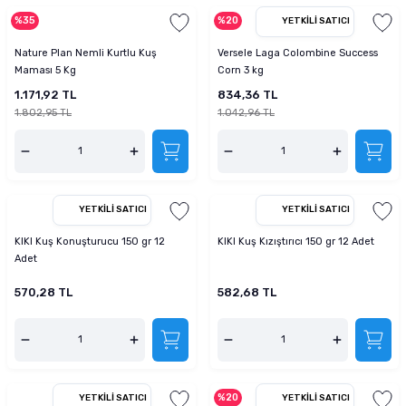
%35
%20
YETKILI SATICI
Nature Plan Nemli Kurtlu Kuş
Versele Laga Colombine Success
Maması 5 Kg
Corn 3 kg
1.171,92 TL
834,36 TL
1.802,95 TL
1.042,96 TL
YETKILI SATICI
YETKILI SATICI
KIKI Kuş Konuşturucu 150 gr 12
KIKI Kuş Kızıştırıcı 150 gr 12 Adet
Adet
570,28 TL
582,68 TL
%20
YETKILI SATICI
YETKILI SATICI