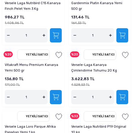
Versele Laga Nutribird C15 Kanarya
Gardenmix Platin Kanarya Yemi
Finch Pelet Yem 3 Kg
500 gr
986,27 TL
131,46 TL
1.408,96 TL
164,33 TL
%20
%20
YETKILI SATICI
YETKILI SATICI
Vitakraft Menu Premium Kanarya
Versele-Laga Kanarya
Yemi 500 gr
Çimlendirme Tohumu 20 Kg
136,80 TL
3.622,83 TL
171,00 TL
4.528,53 TL
%33
YETKILI SATICI
YETKILI SATICI
Versele Laga Loro Parque Afrika
Versele Laga Nutribird P19 Original
Papağan Yemi 1 kg
10 kg