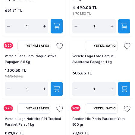
4.490,00 TL
651,71 TL
6.701,50 TL
%20
YETKILI SATICI
YETKILI SATICI
Versele Laga Loro Parque Afrika
Versele Laga Loro Parque
Papağan 2,5 Kg
Avustralya Papağan 1 kg
1.100,50 TL
605,63 TL
1.375,62 TL
%20
%20
YETKILI SATICI
YETKILI SATICI
Versele Laga Nutribird G14 Tropical
Garden Mix Platin Parakeet Yemi
Paraket Pelet 1 kg
500 gr
821,97 TL
73,58 TL