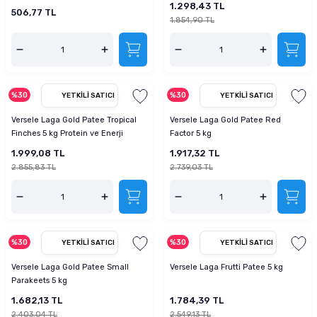
1.298,43 TL
506,77 TL
1.854,90 TL
%30
%30
YETKILI SATICI
YETKILI SATICI
Versele Laga Gold Patee Tropical
Versele Laga Gold Patee Red
Finches 5 kg Protein ve Enerji
Factor 5 kg
Desteği Mama
1.999,08 TL
1.917,32 TL
2.855,83 TL
2.739,03 TL
%30
%30
YETKILI SATICI
YETKILI SATICI
Versele Laga Gold Patee Small
Versele Laga Frutti Patee 5 kg
Parakeets 5 kg
1.682,13 TL
1.784,39 TL
2.403,04 TL
2.549,13 TL