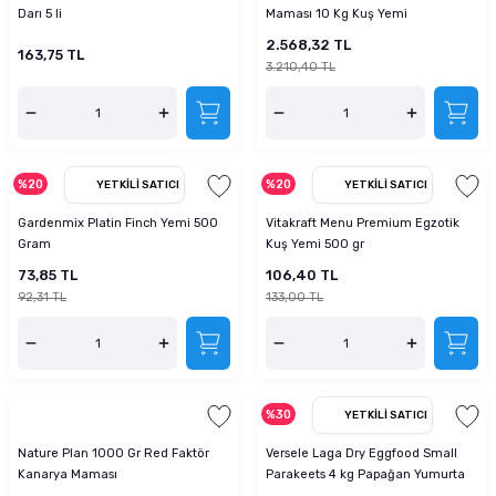
Darı 5 li
Maması 10 Kg Kuş Yemi
2.568,32 TL
163,75 TL
3.210,40 TL
%20
%20
YETKILI SATICI
YETKILI SATICI
Gardenmix Platin Finch Yemi 500
Vitakraft Menu Premium Egzotik
Gram
Kuş Yemi 500 gr
73,85 TL
106,40 TL
92,31 TL
133,00 TL
%30
YETKILI SATICI
Nature Plan 1000 Gr Red Faktör
Versele Laga Dry Eggfood Small
Kanarya Maması
Parakeets 4 kg Papağan Yumurta
Maması