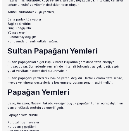
hazırlanmış muhabbet kuşu yemleri; sarı darı, beyaz darı, kırmızı darı, kanarya
tohumu, yulaf ve vitamin desteklerinden oluşur.
Kaliteli muhabbet kuşu yemleri;
Daha parlak tüy yapısı
Sağlıklı sindirim
Güçlü bağışıklık
Yüksek enerji
Düzenli tüy değişimi
konusunda önemli katkılar sağlar.
Sultan Papağanı Yemleri
Sultan papağanları diğer küçük kafes kuşlarına göre daha fazla enerjiye
ihtiyaç duyar. Bu nedenle yemlerinde iri taneli tohumlar, ay çekirdeği, aspir,
yulaf ve vitamin destekleri bulunmalıdır.
Sultan papağanı yemleri tek başına yeterli değildir. Haftalık olarak taze sebze,
meyve ve mineral destekleriyle beslenme programı zenginleştirilmelidir.
Papağan Yemleri
Jako, Amazon, Macaw, Kakadu ve diğer büyük papağan türleri için geliştirilen
yemler yüksek protein ve enerji içerir.
Papağan yemlerinde;
Kurutulmuş meyveler
Kuruyemiş çeşitleri