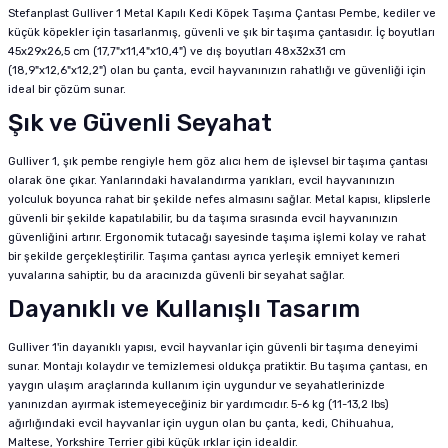
Stefanplast Gulliver 1 Metal Kapılı Kedi Köpek Taşıma Çantası Pembe, kediler ve
küçük köpekler için tasarlanmış, güvenli ve şık bir taşıma çantasıdır. İç boyutları
45x29x26,5 cm (17,7"x11,4"x10,4") ve dış boyutları 48x32x31 cm
(18,9"x12,6"x12,2") olan bu çanta, evcil hayvanınızın rahatlığı ve güvenliği için
ideal bir çözüm sunar.
Şık ve Güvenli Seyahat
Gulliver 1, şık pembe rengiyle hem göz alıcı hem de işlevsel bir taşıma çantası
olarak öne çıkar. Yanlarındaki havalandırma yarıkları, evcil hayvanınızın
yolculuk boyunca rahat bir şekilde nefes almasını sağlar. Metal kapısı, klipslerle
güvenli bir şekilde kapatılabilir, bu da taşıma sırasında evcil hayvanınızın
güvenliğini artırır. Ergonomik tutacağı sayesinde taşıma işlemi kolay ve rahat
bir şekilde gerçekleştirilir. Taşıma çantası ayrıca yerleşik emniyet kemeri
yuvalarına sahiptir, bu da aracınızda güvenli bir seyahat sağlar.
Dayanıklı ve Kullanışlı Tasarım
Gulliver 1'in dayanıklı yapısı, evcil hayvanlar için güvenli bir taşıma deneyimi
sunar. Montajı kolaydır ve temizlemesi oldukça pratiktir. Bu taşıma çantası, en
yaygın ulaşım araçlarında kullanım için uygundur ve seyahatlerinizde
yanınızdan ayırmak istemeyeceğiniz bir yardımcıdır.
5-6 kg (11-13,2 lbs)
ağırlığındaki evcil hayvanlar için uygun olan bu çanta, kedi, Chihuahua,
Maltese, Yorkshire Terrier gibi küçük ırklar için idealdir.