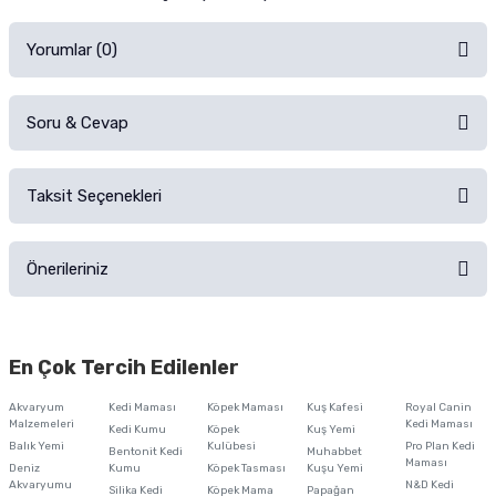
Yorumlar (0)
Soru & Cevap
Alışverişinizden sonra ürüne yorum yapın, alışveriş puanı kazanın!
Sorularınız için
iletişim formunu
kullanınız.
Taksit Seçenekleri
Ürün hakkında henüz soru sorulmamış.
Ürünü Satın Al ve Yorumla
Önerileriniz
Soru Sor
Bu ürünün fiyat bilgisi, resim, ürün açıklamalarında ve diğer konularda
yetersiz gördüğünüz noktaları öneri formunu kullanarak tarafımıza
En Çok Tercih Edilenler
iletebilirsiniz.
Görüş ve önerileriniz için teşekkür ederiz.
Akvaryum
Kedi Maması
Köpek Maması
Kuş Kafesi
Royal Canin
Malzemeleri
Kedi Maması
Kedi Kumu
Köpek
Kuş Yemi
Ürün resmi kalitesiz, bozuk veya görüntülenemiyor.
Balık Yemi
Kulübesi
Pro Plan Kedi
Bentonit Kedi
Muhabbet
Maması
Deniz
Kumu
Köpek Tasması
Kuşu Yemi
Ürün açıklamasında eksik bilgiler bulunuyor.
Akvaryumu
N&D Kedi
Silika Kedi
Köpek Mama
Papağan