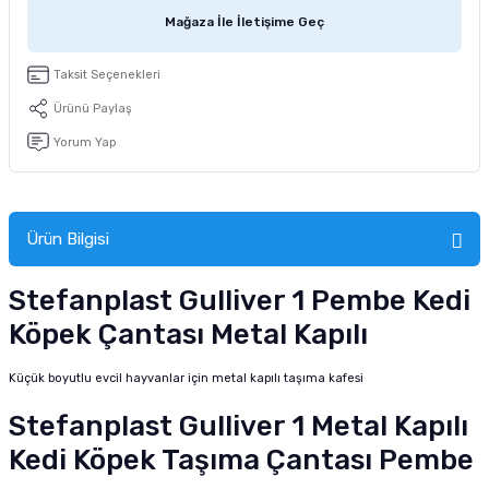
tucu
Sepeti
 Fırçası
Sump Filtre Malzemesi
Pro Plan Kedi Maması
Mağaza İle İletişime Geç
Pond Ürünleri
 Güvenlik Ürünleri
Akvaryum Ozon ve UV Ürünleri
Purina Kedi Maması
Taksit Seçenekleri
Ürünü Paylaş
manları
akım Ürünleri
Royal Canin Kedi Maması
Yorum Yap
lik ve Bakım Ürünleri
uluk
Ürün Bilgisi
 - Akvaryum Kumu
Stefanplast Gulliver 1 Pembe Kedi
Köpek Çantası Metal Kapılı
 Parçaları
Küçük boyutlu evcil hayvanlar için metal kapılı taşıma kafesi
e Malzemesi
Stefanplast Gulliver 1 Metal Kapılı
Kedi Köpek Taşıma Çantası Pembe