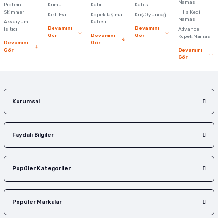
Maması
Protein
Ürün bilgilerinde hatalar bulunuyor.
Kumu
Kabı
Kafesi
Skimmer
Hills Kedi
Kedi Evi
Köpek Taşıma
Kuş Oyuncağı
Ürün fiyatı diğer sitelerden daha pahalı.
Maması
Akvaryum
Kafesi
Devamını
Devamını
Isıtıcı
Advance
Bu ürüne benzer farklı alternatifler olmalı.
Gör
Devamını
Gör
Köpek Maması
Devamını
Gör
Gör
Devamını
Gör
Gönder
Kurumsal
Faydalı Bilgiler
Popüler Kategoriler
Popüler Markalar