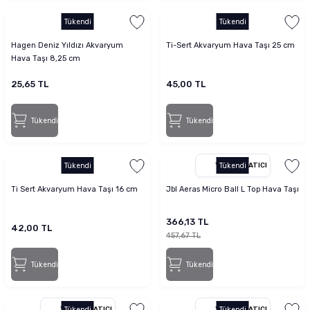
Tükendi
Tükendi
Hagen Deniz Yıldızı Akvaryum
Ti-Sert Akvaryum Hava Taşı 25 cm
Hava Taşı 8,25 cm
25,65 TL
45,00 TL
Tükendi
Tükendi
Tükendi
YETKILI SATICI
Tükendi
Ti Sert Akvaryum Hava Taşı 16 cm
Jbl Aeras Micro Ball L Top Hava Taşı
366,13 TL
42,00 TL
457,67 TL
Tükendi
Tükendi
YETKILI SATICI
Tükendi
YETKILI SATICI
Tükendi