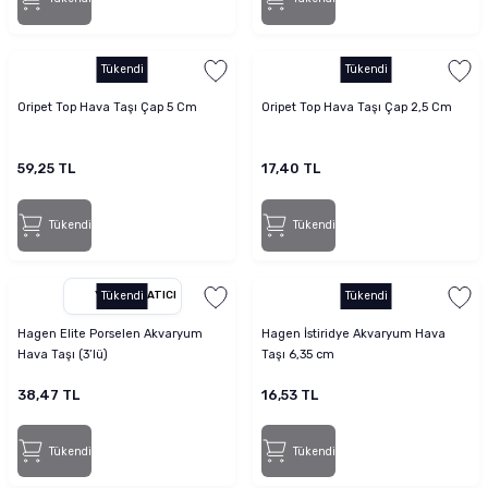
Tükendi
Tükendi
Oripet Top Hava Taşı Çap 5 Cm
Oripet Top Hava Taşı Çap 2,5 Cm
59,25 TL
17,40 TL
Tükendi
Tükendi
YETKILI SATICI
Tükendi
Tükendi
Hagen Elite Porselen Akvaryum
Hagen İstiridye Akvaryum Hava
Hava Taşı (3’lü)
Taşı 6,35 cm
38,47 TL
16,53 TL
Tükendi
Tükendi