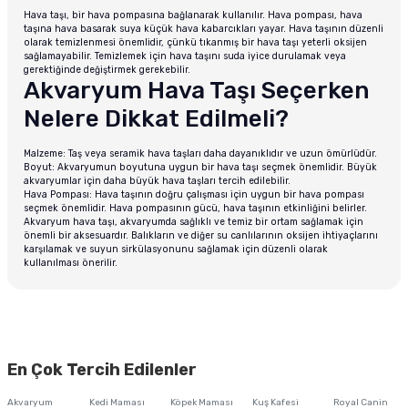
Hava taşı, bir hava pompasına bağlanarak kullanılır. Hava pompası, hava
taşına hava basarak suya küçük hava kabarcıkları yayar. Hava taşının düzenli
olarak temizlenmesi önemlidir, çünkü tıkanmış bir hava taşı yeterli oksijen
sağlamayabilir. Temizlemek için hava taşını suda iyice durulamak veya
gerektiğinde değiştirmek gerekebilir.
Akvaryum Hava Taşı Seçerken
Nelere Dikkat Edilmeli?
Malzeme: Taş veya seramik hava taşları daha dayanıklıdır ve uzun ömürlüdür.
Boyut: Akvaryumun boyutuna uygun bir hava taşı seçmek önemlidir. Büyük
akvaryumlar için daha büyük hava taşları tercih edilebilir.
Hava Pompası: Hava taşının doğru çalışması için uygun bir hava pompası
seçmek önemlidir. Hava pompasının gücü, hava taşının etkinliğini belirler.
Akvaryum hava taşı, akvaryumda sağlıklı ve temiz bir ortam sağlamak için
önemli bir aksesuardır. Balıkların ve diğer su canlılarının oksijen ihtiyaçlarını
karşılamak ve suyun sirkülasyonunu sağlamak için düzenli olarak
kullanılması önerilir.
En Çok Tercih Edilenler
Akvaryum
Kedi Maması
Köpek Maması
Kuş Kafesi
Royal Canin