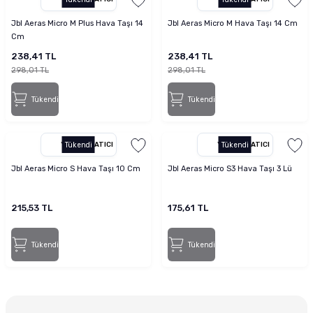
Jbl Aeras Micro M Plus Hava Taşı 14
Jbl Aeras Micro M Hava Taşı 14 Cm
Cm
238,41 TL
238,41 TL
298,01 TL
298,01 TL
Tükendi
Tükendi
YETKILI SATICI
Tükendi
YETKILI SATICI
Tükendi
Jbl Aeras Micro S Hava Taşı 10 Cm
Jbl Aeras Micro S3 Hava Taşı 3 Lü
215,53 TL
175,61 TL
Tükendi
Tükendi