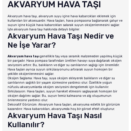
AKVARYUM HAVA TAŞI
Akvaryum hava taşı, akvaryum suyu içine hava kabarcıkları eklemek için
kullanılan bir aksesuardır. Hava taşları, hava pompasına bağlanarak çalışır ve
suyun içine küçük hava kabarcıkları salarak suyun oksijenlenmesini sağlar.
İşte akvaryum hava taşı hakkında detaylı bilgiler:
Akvaryum Hava Taşı Nedir ve
Ne İşe Yarar?
Akvaryum hava taşı
genellikle taş veya seramik malzemeden yapılmış küçük
bir parçadır. Hava pompası tarafından üretilen havayı suya dağıtarak oksijen
seviyesini artırır. Bu, balıkların ve diğer su canlılarının sağlığı için önemlidir.
Hava taşları ayrıca suyun sirkülasyonunu artırarak suyun homojen bir
şekilde oksijenlenmesini sağlar.
Oksijen Sağlama: Hava taşı, suya oksijen ekleyerek balıkların ve diğer su
canlılarının sağlıklı bir yaşam sürmesine yardımcı olur. Özellikle yoğun
nüfuslu akvaryumlarda oksijen seviyesini dengelemek için kullanılır.
Sirkülasyon: Hava taşları, suyun hareket etmesini sağlayarak homojen bir
oksijen dağılımı sağlar. Bu, suyun temiz kalmasına ve alg oluşumunun
önlenmesine yardımcı olur.
Dekoratif Görünüm: Akvaryum hava taşları, akvaryuma estetik bir görünüm
kazandırır. Hava kabarcıkları, akvaryumda hoş bir görsel efekt oluşturur.
Akvaryum Hava Taşı Nasıl
Kullanılır?