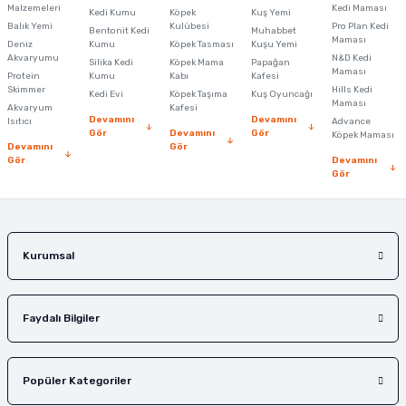
Malzemeleri
Kedi Maması
Kedi Kumu
Köpek
Kuş Yemi
Balık Yemi
Kulübesi
Pro Plan Kedi
Bentonit Kedi
Muhabbet
Maması
Deniz
Kumu
Köpek Tasması
Kuşu Yemi
Akvaryumu
N&D Kedi
Silika Kedi
Köpek Mama
Papağan
Maması
Protein
Kumu
Kabı
Kafesi
Skimmer
Hills Kedi
Kedi Evi
Köpek Taşıma
Kuş Oyuncağı
Maması
Akvaryum
Kafesi
Devamını
Devamını
Isıtıcı
Advance
Gör
Devamını
Gör
Köpek Maması
Devamını
Gör
Gör
Devamını
Gör
Kurumsal
Faydalı Bilgiler
Popüler Kategoriler