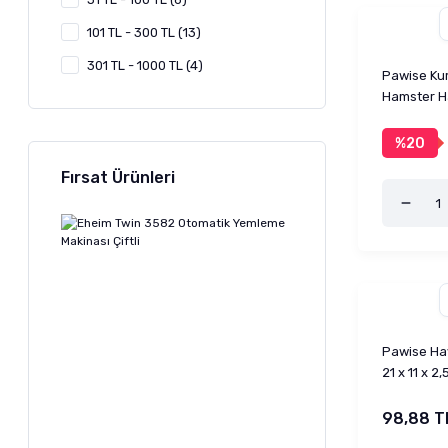
101 TL - 300 TL (13)
301 TL - 1000 TL (4)
Pawise Kum
Hamster H
%20
Fırsat Ürünleri
Pawise Hav
21 x 11 x 2
98,88 T