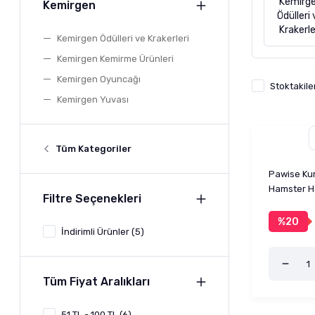
Kemirg
Kemirgen
Ödülleri
Krakerle
Kemirgen Ödülleri ve Krakerleri
Kemirgen Kemirme Ürünleri
Kemirgen Oyuncağı
Stoktakile
Kemirgen Yuvası
Tüm Kategoriler
Pawise Kum
Hamster H
Filtre Seçenekleri
%20
İndirimli Ürünler (5)
Tüm Fiyat Aralıkları
51 TL - 100 TL (6)