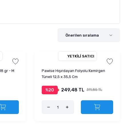
YETKILI SATICI
18 gr - M
Pawise Hışırdayan Folyolu Kemirgen
Tüneli 12,5 x 35,5 Cm
249,48 TL
311,85 TL
%20