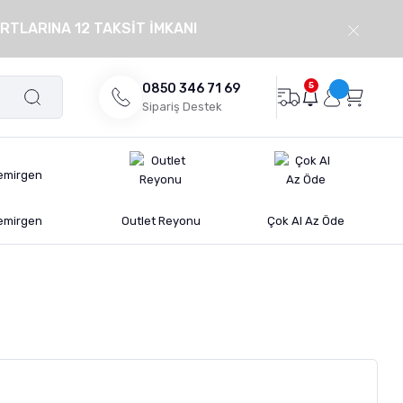
RTLARINA 12 TAKSİT İMKANI
5
0850 346 71 69
Sipariş Destek
emirgen
Outlet Reyonu
Çok Al Az Öde