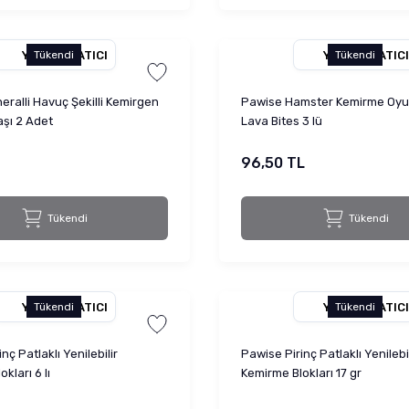
YETKILI SATICI
YETKILI SATICI
Tükendi
Tükendi
eralli Havuç Şekilli Kemirgen
Pawise Hamster Kemirme Oyu
şı 2 Adet
Lava Bites 3 lü
96,50 TL
Tükendi
Tükendi
YETKILI SATICI
YETKILI SATICI
Tükendi
Tükendi
nç Patlaklı Yenilebilir
Pawise Pirinç Patlaklı Yenilebil
kları 6 lı
Kemirme Blokları 17 gr