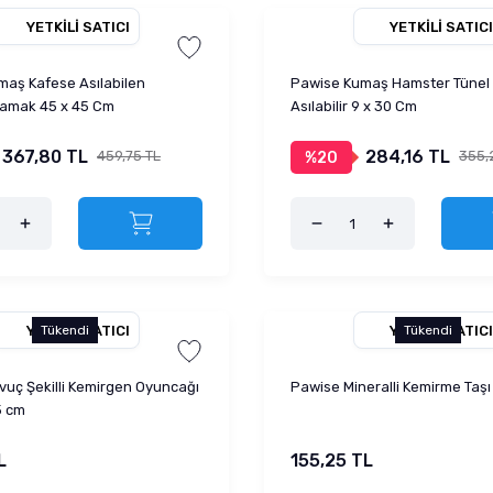
YETKILI SATICI
YETKILI SATICI
aş Kafese Asılabilen
Pawise Kumaş Hamster Tünel
amak 45 x 45 Cm
Asılabilir 9 x 30 Cm
367,80 TL
284,16 TL
459,75 TL
355,
%20
YETKILI SATICI
YETKILI SATICI
Tükendi
Tükendi
uç Şekilli Kemirgen Oyuncağı
Pawise Mineralli Kemirme Taşı
,5 cm
L
155,25 TL