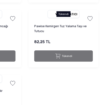
YETKILI SATICI
Tükendi
ncağı
Pawise Kemirgen Tuz Yalama Taşı ve
Tutucu
82,25 TL
Tükendi
ir