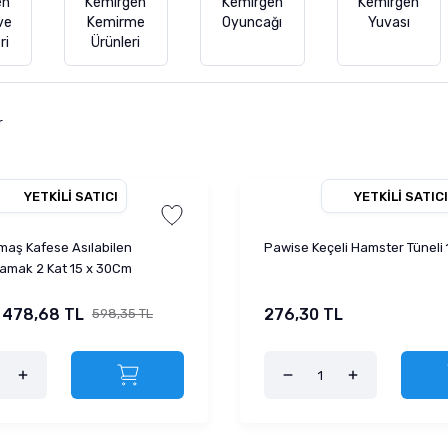
en
Kemirgen
Kemirgen
Kemirgen
 ve
Kemirme
Oyuncağı
Yuvası
ri
Ürünleri
r
YETKILI SATICI
YETKILI SATICI
aş Kafese Asılabilen
Pawise Keçeli Hamster Tüneli 
amak 2 Kat 15 x 30Cm
478,68 TL
276,30 TL
598,35 TL