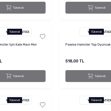
Tükendi
Tükendi
YETKILI SATICI
YETKILI SATICI
Tükendi
Tükendi
ster İçin Kale Mavi-Mor
Pawise Hamster Top Oyuncak
L
518,00 TL
Tükendi
Tükendi
YETKILI SATICI
YETKILI SATICI
Tükendi
Tükendi