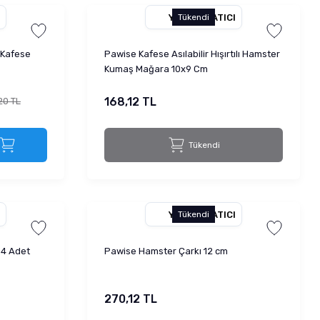
YETKILI SATICI
Tükendi
 Kafese
Pawise Kafese Asılabilir Hışırtılı Hamster
Kumaş Mağara 10x9 Cm
168,12 TL
20 TL
Tükendi
YETKILI SATICI
Tükendi
 4 Adet
Pawise Hamster Çarkı 12 cm
270,12 TL