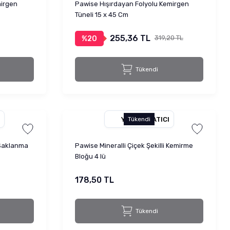
mirgen
Pawise Hışırdayan Folyolu Kemirgen
Tüneli 15 x 45 Cm
255,36 TL
319,20 TL
%20
Tükendi
YETKILI SATICI
Tükendi
 Saklanma
Pawise Mineralli Çiçek Şekilli Kemirme
Bloğu 4 lü
178,50 TL
Tükendi