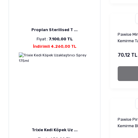
Proplan Sterilised T ...
Pawise Min
Fiyat :
7.100,00 TL
Kemirme Ta
İndirimli 4.260,00 TL
70,12 TL
Pawise Piri
Kemirme Blo
Trixie Kedi Köpek Uz ...