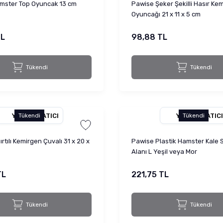
mster Top Oyuncak 13 cm
Pawise Şeker Şekilli Hasır Ke
Oyuncağı 21 x 11 x 5 cm
TL
98,88 TL
Tükendi
Tükendi
YETKILI SATICI
YETKILI SATICI
Tükendi
Tükendi
rtılı Kemirgen Çuvalı 31 x 20 x
Pawise Plastik Hamster Kale
Alanı L Yeşil veya Mor
TL
221,75 TL
Tükendi
Tükendi