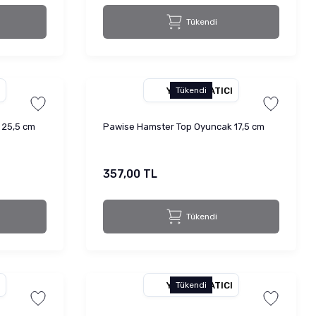
Tükendi
YETKILI SATICI
Tükendi
 25,5 cm
Pawise Hamster Top Oyuncak 17,5 cm
357,00 TL
Tükendi
YETKILI SATICI
Tükendi