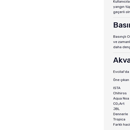
Kullanıcıl
yangın tüp
geçerli ol
Bası
Basınçlı C
ve zamanla
daha denge
Akva
Evcilal'da
Öne çıkan
ISTA
Chihiros
Aqua Noa
CO₂Art
JBL
Dennerle
Tropica
Farklı ha