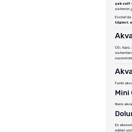
çek valf
sistemin g
Evcilal'da
tüpleri
,
n
Akva
CO₂ tüpü, 
sistemlere
sayesinde 
Akva
Farklı akv
Mini 
Nano akvar
Dolum
En ekonomi
edilen sis