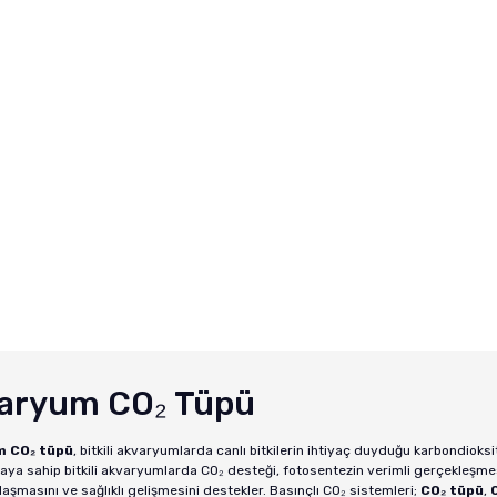
 T ...
Trixie Kedi Köpek Uz ...
Havuz Balığı Ye
 TL
Fiyat :
650,00 TL
Fiyat :
2.560
00 TL
İndirimli 585,00 TL
İndirimli 1.97
aryum CO₂ Tüpü
m CO₂ tüpü
, bitkili akvaryumlarda canlı bitkilerin ihtiyaç duyduğu karbondioksi
ya sahip bitkili akvaryumlarda CO₂ desteği, fotosentezin verimli gerçekleşmesi
laşmasını ve sağlıklı gelişmesini destekler. Basınçlı CO₂ sistemleri;
CO₂ tüpü
,