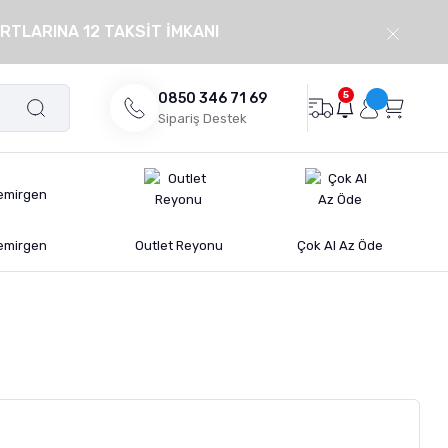
RTLARINA 12 TAKSİT İMKANI
5
0850 346 71 69
Sipariş Destek
emirgen
Outlet Reyonu
Çok Al Az Öde