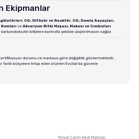
en Ekipmanlar
gülatörleri
,
CO₂ Difüzör ve Reaktör
,
CO₂ Damla Sayaçları
,
 Kumları
ve
Akvaryum Bitki Maşası, Makası ve Cımbızları
 karbondioksitin bitkilere kontrollü şekilde ulaştırılmasını sağlar.
, sertifikasyon durumu ve markaya göre değişiklik göstermektedir.
farklı bütçelere hitap eden ürünleri Evcilal'da güvenle
Royal Canin Kedi Maması