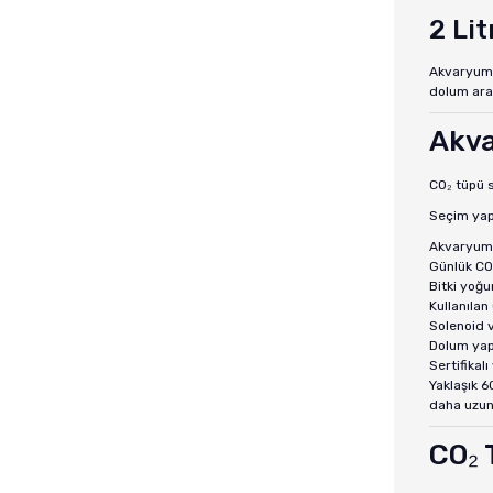
2 Lit
Akvaryum h
dolum aral
Akva
CO₂ tüpü s
Seçim yapa
Akvaryumu
Günlük CO
Bitki yoğu
Kullanılan
Solenoid v
Dolum yapı
Sertifikal
Yaklaşık 6
daha uzun 
CO₂ 