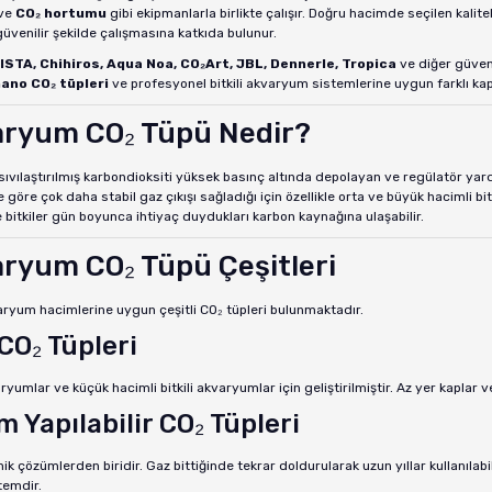
ve
CO₂ hortumu
gibi ekipmanlarla birlikte çalışır. Doğru hacimde seçilen kalitel
üvenilir şekilde çalışmasına katkıda bulunur.
ISTA, Chihiros, Aqua Noa, CO₂Art, JBL, Dennerle, Tropica
ve diğer güveni
ano CO₂ tüpleri
ve profesyonel bitkili akvaryum sistemlerine uygun farklı kapa
ryum CO₂ Tüpü Nedir?
sıvılaştırılmış karbondioksiti yüksek basınç altında depolayan ve regülatör yard
 göre çok daha stabil gaz çıkışı sağladığı için özellikle orta ve büyük hacimli b
bitkiler gün boyunca ihtiyaç duydukları karbon kaynağına ulaşabilir.
ryum CO₂ Tüpü Çeşitleri
aryum hacimlerine uygun çeşitli CO₂ tüpleri bulunmaktadır.
CO₂ Tüpleri
yumlar ve küçük hacimli bitkili akvaryumlar için geliştirilmiştir. Az yer kaplar v
 Yapılabilir CO₂ Tüpleri
k çözümlerden biridir. Gaz bittiğinde tekrar doldurularak uzun yıllar kullanılabili
temdir.