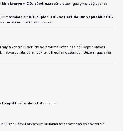
i bir
akvaryum CO₂ tüpü
, uzun süre stabil gaz çıkışı sağlayarak
lir markalara ait
CO₂ tüpleri
,
CO₂ setleri
,
dolum yapılabilir CO₂
sitedeki ürünleri bulabilirsiniz.
ımıyla kontrollü şekilde akvaryuma ileten basınçlı kaptır. Mayalı
itkili akvaryumlarda en çok tercih edilen çözümdür. Düzenli gaz akışı
e kompakt sistemlerle kullanılabilir.
r. Düzenli bitkili akvaryum kullanıcıları tarafından en çok tercih