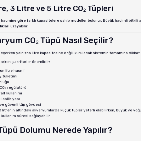
re, 3 Litre ve 5 Litre CO₂ Tüpleri
acmine göre farklı kapasitelere sahip modeller bulunur. Büyük hacimli bitkili 
ıkları uzayabilir.
ryum CO₂ Tüpü Nasıl Seçilir?
eçerken yalnızca litre kapasitesine değil, kurulacak sistemin tamamına dikkat e
rken şu kriterler önemlidir;
n litre hacmi
₂ tüketimi
nluğu
 CO₂ regülatörü
alf kullanımı
labilir yapı
ı ve güvenli tüp gövdesi
0 litrenin altındaki akvaryumlarda küçük tüpler yeterli olabilirken, büyük ve yoğ
kullanım süresi sağlayabilir.
Tüpü Dolumu Nerede Yapılır?