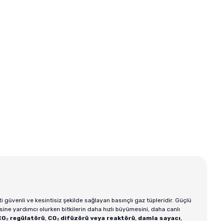
mi Te ...
Sera Nature Vipan Fl ...
Seachem Axolo
,00 TL
Fiyat :
1.337,00 TL
Fiyat :
57
1,20 TL
İndirimli 1.136,45 TL
İndirimli 
ti güvenli ve kesintisiz şekilde sağlayan basınçlı gaz tüpleridir. Güçlü
ne yardımcı olurken bitkilerin daha hızlı büyümesini, daha canlı
CO₂ regülatörü
,
CO₂ difüzörü veya reaktörü
,
damla sayacı
,