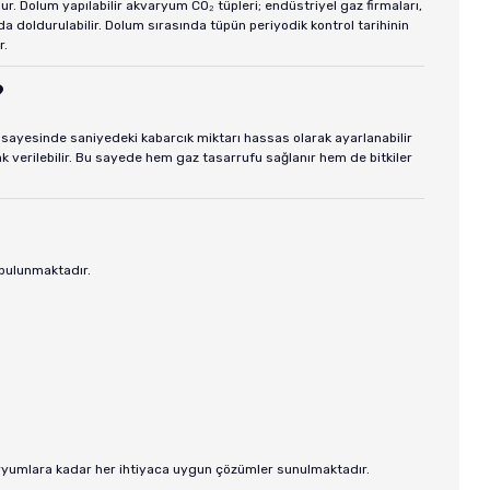
r. Dolum yapılabilir akvaryum CO₂ tüpleri; endüstriyel gaz firmaları,
doldurulabilir. Dolum sırasında tüpün periyodik kontrol tarihinin
r.
?
r sayesinde saniyedeki kabarcık miktarı hassas olarak ayarlanabilir
ak verilebilir. Bu sayede hem gaz tasarrufu sağlanır hem de bitkiler
 bulunmaktadır.
aryumlara kadar her ihtiyaca uygun çözümler sunulmaktadır.