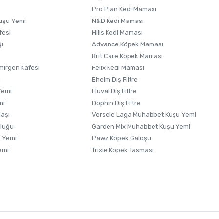
Pro Plan Kedi Maması
uşu Yemi
N&D Kedi Maması
fesi
Hills Kedi Maması
ğı
Advance Köpek Maması
Brit Care Köpek Maması
irgen Kafesi
Felix Kedi Maması
i
Eheim Dış Filtre
Yemi
Fluval Dış Filtre
mi
Dophin Dış Filtre
laşı
Versele Laga Muhabbet Kuşu Yemi
uluğu
Garden Mix Muhabbet Kuşu Yemi
 Yemi
Pawz Köpek Galoşu
emi
Trixie Köpek Tasması