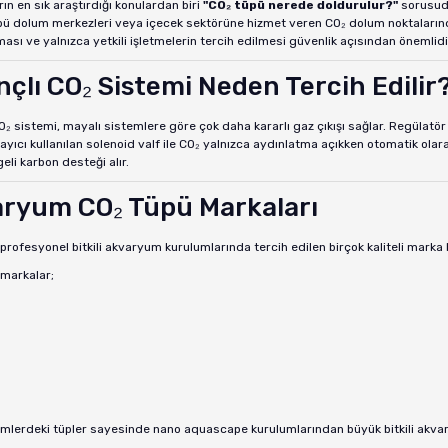
arın en sık araştırdığı konulardan biri
"CO₂ tüpü nerede doldurulur?"
sorusudu
ü dolum merkezleri veya içecek sektörüne hizmet veren CO₂ dolum noktalarında 
ması ve yalnızca yetkili işletmelerin tercih edilmesi güvenlik açısından önemlidi
nçlı CO₂ Sistemi Neden Tercih Edilir
O₂ sistemi, mayalı sistemlere göre çok daha kararlı gaz çıkışı sağlar. Regülatö
yıcı kullanılan solenoid valf ile CO₂ yalnızca aydınlatma açıkken otomatik olar
li karbon desteği alır.
ryum CO₂ Tüpü Markaları
 profesyonel bitkili akvaryum kurulumlarında tercih edilen birçok kaliteli marka
 markalar;
cimlerdeki tüpler sayesinde nano aquascape kurulumlarından büyük bitkili akv