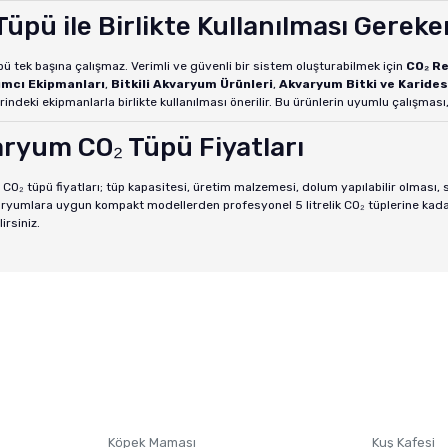
Tüpü ile Birlikte Kullanılması Gerek
pü tek başına çalışmaz. Verimli ve güvenli bir sistem oluşturabilmek için
CO₂ Re
ımcı Ekipmanları
,
Bitkili Akvaryum Ürünleri
,
Akvaryum Bitki ve Karides
rindeki ekipmanlarla birlikte kullanılması önerilir. Bu ürünlerin uyumlu çalışması,
ryum CO₂ Tüpü Fiyatları
O₂ tüpü fiyatları; tüp kapasitesi, üretim malzemesi, dolum yapılabilir olması
yumlara uygun kompakt modellerden profesyonel 5 litrelik CO₂ tüplerine kadar 
irsiniz.
Köpek Maması
Kuş Kafesi