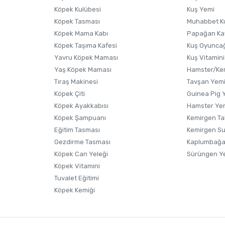
Köpek Kulübesi
Kuş Yemi
Köpek Tasması
Muhabbet K
Köpek Mama Kabı
Papağan Ka
Köpek Taşıma Kafesi
Kuş Oyunca
Yavru Köpek Maması
Kuş Vitamini
Yaş Köpek Maması
Hamster/Kem
Tıraş Makinesi
Tavşan Yem
Köpek Çiti
Guinea Pig 
Köpek Ayakkabısı
Hamster Ye
Köpek Şampuanı
Kemirgen Ta
Eğitim Tasması
Kemirgen S
Gezdirme Tasması
Kaplumbağa
Köpek Can Yeleği
Sürüngen Y
Köpek Vitamini
Tuvalet Eğitimi
Köpek Kemiği