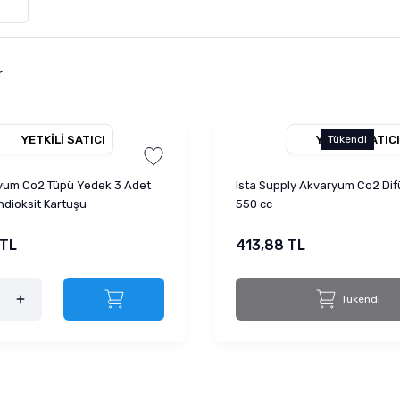
r
YETKILI SATICI
YETKILI SATICI
Tükendi
ryum Co2 Tüpü Yedek 3 Adet
Ista Supply Akvaryum Co2 Dif
ndioksit Kartuşu
550 cc
 TL
413,88 TL
Tükendi