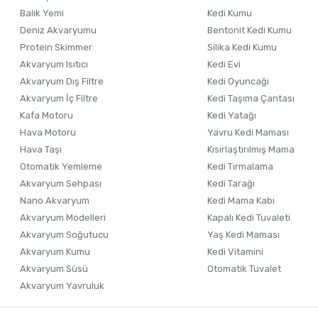
Balık Yemi
Kedi Kumu
Deniz Akvaryumu
Bentonit Kedi Kumu
Protein Skimmer
Silika Kedi Kumu
Akvaryum Isıtıcı
Kedi Evi
Akvaryum Dış Filtre
Kedi Oyuncağı
Akvaryum İç Filtre
Kedi Taşıma Çantası
Kafa Motoru
Kedi Yatağı
Hava Motoru
Yavru Kedi Maması
Hava Taşı
Kısırlaştırılmış Mama
Otomatik Yemleme
Kedi Tırmalama
Akvaryum Sehpası
Kedi Tarağı
Nano Akvaryum
Kedi Mama Kabı
Akvaryum Modelleri
Kapalı Kedi Tuvaleti
Akvaryum Soğutucu
Yaş Kedi Maması
Akvaryum Kumu
Kedi Vitamini
Akvaryum Süsü
Otomatik Tuvalet
Akvaryum Yavruluk