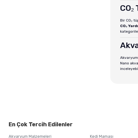
CO₂ 
Bir CO₂ tü
CO₂ Yard
kategorile
Akva
Akvaryum C
Nano akvar
inceleyebil
En Çok Tercih Edilenler
Akvaryum Malzemeleri
Kedi Maması