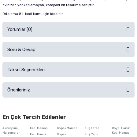
evinizde yer kaplamayan, kompakt bir tasarıma sahiptir.
Ortalama 8 L
kedi kumu
için idealdir.
Yorumlar (0)
Soru & Cevap
Alışverişinizden sonra ürüne yorum yapın, alışveriş puanı kazanın!
Sorularınız için
iletişim formunu
kullanınız.
Taksit Seçenekleri
Ürün hakkında henüz soru sorulmamış.
Ürünü Satın Al ve Yorumla
Önerileriniz
Soru Sor
Bu ürünün fiyat bilgisi, resim, ürün açıklamalarında ve diğer konularda
yetersiz gördüğünüz noktaları öneri formunu kullanarak tarafımıza
En Çok Tercih Edilenler
iletebilirsiniz.
Görüş ve önerileriniz için teşekkür ederiz.
Akvaryum
Kedi Maması
Köpek Maması
Kuş Kafesi
Royal Canin
Malzemeleri
Kedi Maması
Kedi Kumu
Köpek
Kuş Yemi