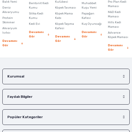
Ürün resmi kalitesiz, bozuk veya görüntülenemiyor.
Balık Yemi
Kulübesi
Pro Plan Kedi
Bentonit Kedi
Muhabbet
Maması
Deniz
Kumu
Köpek Tasması
Kuşu Yemi
Ürün açıklamasında eksik bilgiler bulunuyor.
Akvaryumu
N&D Kedi
Silika Kedi
Köpek Mama
Papağan
Maması
Protein
Ürün bilgilerinde hatalar bulunuyor.
Kumu
Kabı
Kafesi
Skimmer
Hills Kedi
Kedi Evi
Köpek Taşıma
Kuş Oyuncağı
Ürün fiyatı diğer sitelerden daha pahalı.
Maması
Akvaryum
Kafesi
Devamını
Devamını
Isıtıcı
Advance
Bu ürüne benzer farklı alternatifler olmalı.
Gör
Devamını
Gör
Köpek Maması
Devamını
Gör
Gör
Devamını
Gör
Gönder
Kurumsal
Faydalı Bilgiler
Popüler Kategoriler