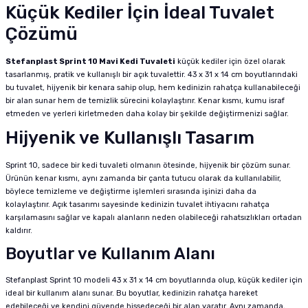
Küçük Kediler İçin İdeal Tuvalet
Çözümü
Stefanplast Sprint 10 Mavi Kedi Tuvaleti
küçük kediler için özel olarak
tasarlanmış, pratik ve kullanışlı bir açık tuvalettir. 43 x 31 x 14 cm boyutlarındaki
bu tuvalet, hijyenik bir kenara sahip olup, hem kedinizin rahatça kullanabileceği
bir alan sunar hem de temizlik sürecini kolaylaştırır. Kenar kısmı, kumu israf
etmeden ve yerleri kirletmeden daha kolay bir şekilde değiştirmenizi sağlar.
Hijyenik ve Kullanışlı Tasarım
Sprint 10, sadece bir kedi tuvaleti olmanın ötesinde, hijyenik bir çözüm sunar.
Ürünün kenar kısmı, aynı zamanda bir çanta tutucu olarak da kullanılabilir,
böylece temizleme ve değiştirme işlemleri sırasında işinizi daha da
kolaylaştırır. Açık tasarımı sayesinde kedinizin tuvalet ihtiyacını rahatça
karşılamasını sağlar ve kapalı alanların neden olabileceği rahatsızlıkları ortadan
kaldırır.
Boyutlar ve Kullanım Alanı
Stefanplast Sprint 10 modeli 43 x 31 x 14 cm boyutlarında olup, küçük kediler için
ideal bir kullanım alanı sunar. Bu boyutlar, kedinizin rahatça hareket
edebileceği ve kendini güvende hissedeceği bir alan yaratır. Aynı zamanda,