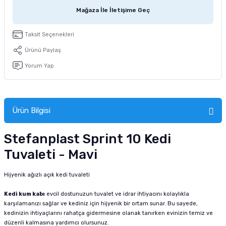
tucu
Sepeti
 Fırçası
Sump Filtre Malzemesi
Pro Plan Kedi Maması
Mağaza İle İletişime Geç
Pond Ürünleri
 Güvenlik Ürünleri
Akvaryum Ozon ve UV Ürünleri
Purina Kedi Maması
Taksit Seçenekleri
Ürünü Paylaş
manları
akım Ürünleri
Royal Canin Kedi Maması
Yorum Yap
lik ve Bakım Ürünleri
uluk
Ürün Bilgisi
 - Akvaryum Kumu
Stefanplast Sprint 10 Kedi
Tuvaleti - Mavi
 Parçaları
Hijyenik ağızlı açık kedi tuvaleti
e Malzemesi
Kedi kum kabı
evcil dostunuzun tuvalet ve idrar ihtiyacını kolaylıkla
karşılamanızı sağlar ve kediniz için hijyenik bir ortam sunar. Bu sayede,
kedinizin ihtiyaçlarını rahatça gidermesine olanak tanırken evinizin temiz ve
düzenli kalmasına yardımcı olursunuz.