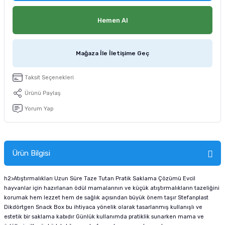
tucu
Sepeti
 Fırçası
Sump Filtre Malzemesi
Pro Plan Kedi Maması
Hemen Al
Pond Ürünleri
 Güvenlik Ürünleri
Akvaryum Ozon ve UV Ürünleri
Purina Kedi Maması
Mağaza İle İletişime Geç
manları
akım Ürünleri
Royal Canin Kedi Maması
Taksit Seçenekleri
lik ve Bakım Ürünleri
Ürünü Paylaş
uluk
Yorum Yap
 - Akvaryum Kumu
Ürün Bilgisi
 Parçaları
h2>Atıştırmalıkları Uzun Süre Taze Tutan Pratik Saklama Çözümü Evcil
e Malzemesi
hayvanlar için hazırlanan ödül mamalarının ve küçük atıştırmalıkların tazeliğini
korumak hem lezzet hem de sağlık açısından büyük önem taşır Stefanplast
Dikdörtgen Snack Box bu ihtiyaca yönelik olarak tasarlanmış kullanışlı ve
estetik bir saklama kabıdır Günlük kullanımda pratiklik sunarken mama ve