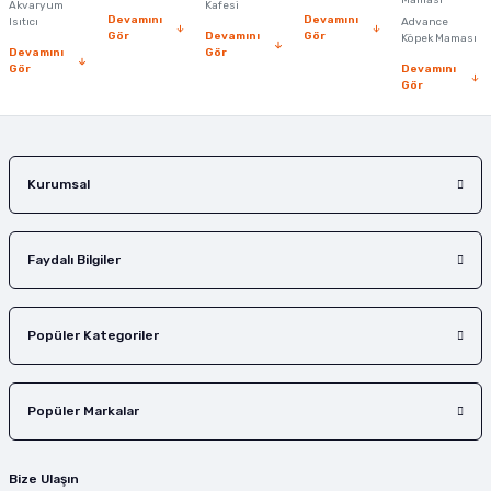
Ürün fiyatı diğer sitelerden daha pahalı.
Maması
Akvaryum
Kafesi
Devamını
Devamını
Isıtıcı
Advance
Bu ürüne benzer farklı alternatifler olmalı.
Gör
Devamını
Gör
Köpek Maması
Devamını
Gör
Gör
Devamını
Gör
Gönder
Kurumsal
Faydalı Bilgiler
Popüler Kategoriler
Popüler Markalar
Bize Ulaşın