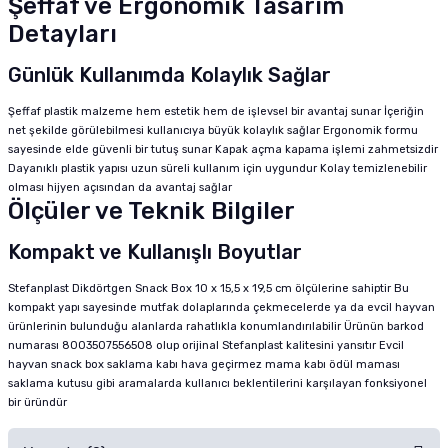
Şeffaf ve Ergonomik Tasarım
Detayları
Günlük Kullanımda Kolaylık Sağlar
Şeffaf plastik malzeme hem estetik hem de işlevsel bir avantaj sunar İçeriğin
net şekilde görülebilmesi kullanıcıya büyük kolaylık sağlar Ergonomik formu
sayesinde elde güvenli bir tutuş sunar Kapak açma kapama işlemi zahmetsizdir
Dayanıklı plastik yapısı uzun süreli kullanım için uygundur Kolay temizlenebilir
olması hijyen açısından da avantaj sağlar
Ölçüler ve Teknik Bilgiler
Kompakt ve Kullanışlı Boyutlar
Stefanplast Dikdörtgen Snack Box 10 x 15,5 x 19,5 cm ölçülerine sahiptir Bu
kompakt yapı sayesinde mutfak dolaplarında çekmecelerde ya da evcil hayvan
ürünlerinin bulunduğu alanlarda rahatlıkla konumlandırılabilir Ürünün barkod
numarası 8003507556508 olup orijinal Stefanplast kalitesini yansıtır Evcil
hayvan snack box saklama kabı hava geçirmez mama kabı ödül maması
saklama kutusu gibi aramalarda kullanıcı beklentilerini karşılayan fonksiyonel
bir üründür