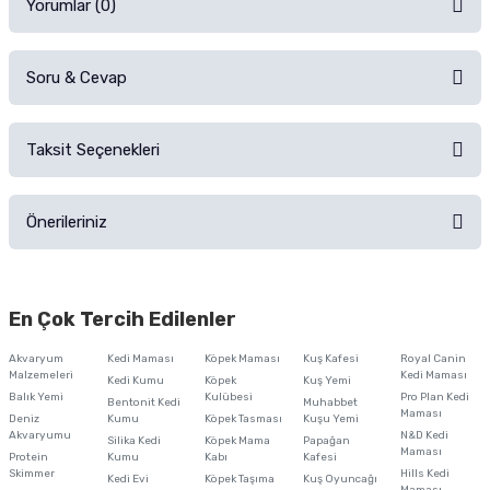
Yorumlar (0)
Soru & Cevap
Alışverişinizden sonra ürüne yorum yapın, alışveriş puanı kazanın!
Sorularınız için
iletişim formunu
kullanınız.
Taksit Seçenekleri
Ürün hakkında henüz soru sorulmamış.
Ürünü Satın Al ve Yorumla
Önerileriniz
Soru Sor
Bu ürünün fiyat bilgisi, resim, ürün açıklamalarında ve diğer konularda
yetersiz gördüğünüz noktaları öneri formunu kullanarak tarafımıza
En Çok Tercih Edilenler
iletebilirsiniz.
Görüş ve önerileriniz için teşekkür ederiz.
Akvaryum
Kedi Maması
Köpek Maması
Kuş Kafesi
Royal Canin
Malzemeleri
Kedi Maması
Kedi Kumu
Köpek
Kuş Yemi
Ürün resmi kalitesiz, bozuk veya görüntülenemiyor.
Balık Yemi
Kulübesi
Pro Plan Kedi
Bentonit Kedi
Muhabbet
Maması
Deniz
Kumu
Köpek Tasması
Kuşu Yemi
Ürün açıklamasında eksik bilgiler bulunuyor.
Akvaryumu
N&D Kedi
Silika Kedi
Köpek Mama
Papağan
Maması
Protein
Ürün bilgilerinde hatalar bulunuyor.
Kumu
Kabı
Kafesi
Skimmer
Hills Kedi
Kedi Evi
Köpek Taşıma
Kuş Oyuncağı