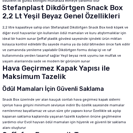
ödüllerin ilk günkü kıtırlığını muhafaza etmeye yardımcı olur
Stefanplast Dikdörtgen Snack Box
2,2 Lt Yeşil Beyaz Genel Özellikleri
2,2 litre kapasiteye sahip olan Stefanplast Dikdörtgen Snack Box kedi köpek ve
diğer evcil hayvanlar için kullanılan ödül mamaları ve kuru atıştırmalıklar için
ideal bir hacim sunar Şeffaf plastik gövdesi sayesinde içindeki ürün miktarı
kolayca kontrol edilebilir Bu sayede mama ya da ödül bitmeden önce fark edilir
ve zamanında yenileme yapılabilir Dikdörtgen formu dolap içi ve raf
kullanımında yerden tasarruf sağlar Yeşil beyaz renk uyumu ise mutfak ve
yaşam alanlarında sade ve modern bir görünüm sunar
Hava Geçirmez Kapak Yapısı ile
Maksimum Tazelik
Ödül Mamaları İçin Güvenli Saklama
Snack Box üzerinde yer alan kauçuk contalı hava geçirmez kapak sistemi
içeriye hava girişini minimum seviyeye indirir Bu özellik sayesinde mamalar
nemlenmez bayatlamaz ve uzun süre çıtır yapısını korur Özellikle sık açılıp
kapanan saklama kaplarında yaşanan tazelik kaybının önüne geçilmesine
yardımcı olur Evcil hayvan ödül mamaları için hijyenik ve güvenli bir saklama
alanı oluşturur