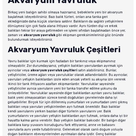
Birkaç yeni balığın sahibi olmaya hazırsanız, bebeklerle yeni bir akvaryum
başlatmak isteyebilirsiniz. Bazı balık türleri, onları ana tanka geri
eklediğinizde daha küçük olanlara saldırır. Balıkların da sağlıklı yetişkinlere
dönüşmesi için çok fazla alana ihtiyacı vardır. Aynı türden dişi ve erkek
balıkları tekrar bir araya getirmeden ve işlemi sıfırdan başlatmadan önce yer,
zaman ve
akvaryum yavruluk
gibi ekipman gereksinimlerinizi göz önünde
bulundurmak isteyebilirsiniz.
Akvaryum Yavruluk Çeşitleri
Yavru balıklar için kurmak için fazladan bir tankınız veya ekipmanınız
olmayabilir. Zor durumdaysanız, yetişkin balıkları yavrulardan ayırmak için
ayırıcılar veya
akvaryum yavruluk çeşitleri
satın alabilirsiniz. Bunlar,
yetiştiriciler, üreme ağları veya yavruluklar olarak adlandırılabilir. Bu ayırıcılar,
yavruları yetişkin balıklardan izole eden ancak yeterli su akışına izin vererek
ikinci bir tank ihtiyacını azaltan ekipmanlardır. Yavruluklar sayesinde
yetiştiriciler ayrıca yavruların yeni bir tanka transfer edilme şokunu da
önleyebilirler. Yavruluklar sayesinde diğer balıklardan ayrılan yavru balıklar,
balık yemi olmayacakları sürece kendi doğdukları çevrelerinde daha iyi
gelişebilirler. Birçok tür için döllenmiş yumurtaları ve yumurtadan yeni çıkmış
balıkları veya yavruları yetişkinlerden ayrı tutmak önemlidir. Bazı balıklar
kendi yavrularını yerken bazıları diğer türlerin yavrularını yer. Balık
yumurtalarını ve yavruları yetişkin balıklardan ayrı tutmak, onlara daha iyi bir
hayatta kalma şansı verebilir. Bazı yetişkin balıklar bakıcıdır. Bir balığın diğer
balıklara karşı yuvasını koruduğunu fark ettiyseniz, anne ve babasını
yavrularla aynı yerde tutabilirsiniz. Geleneksel olarak canlı doğum yoluyla
doğan balıkların ebeveynlerinden ayrılmaları daha iyidir. Genç balıklar