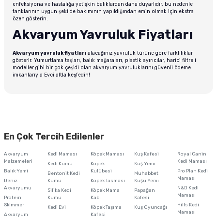
enfeksiyona ve hastalığa yetişkin balıklardan daha duyarlıdır, bu nedenle
tanklarının uygun şekilde bakımının yapıldığından emin olmak için ekstra
özen gösterin.
Akvaryum Yavruluk Fiyatları
Akvaryum yavruluk fiyatları
alacağınız yavruluk türüne göre farklılıklar
gösterir. Yumurtlama taşları, balık mağaraları, plastik ayırıcılar, harici filtreli
modeller gibi bir çok çeşidi olan akvaryum yavruluklarını güvenli ödeme
imkanlarıyla Evcilal’da keşfedin!
En Çok Tercih Edilenler
Akvaryum
Kedi Maması
Köpek Maması
Kuş Kafesi
Royal Canin
Malzemeleri
Kedi Maması
Kedi Kumu
Köpek
Kuş Yemi
Balık Yemi
Kulübesi
Pro Plan Kedi
Bentonit Kedi
Muhabbet
Maması
Deniz
Kumu
Köpek Tasması
Kuşu Yemi
Akvaryumu
N&D Kedi
Silika Kedi
Köpek Mama
Papağan
Maması
Protein
Kumu
Kabı
Kafesi
Skimmer
Hills Kedi
Kedi Evi
Köpek Taşıma
Kuş Oyuncağı
Maması
Akvaryum
Kafesi