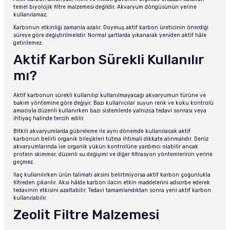
temel biyolojik filtre malzemesi değildir. Akvaryum döngüsünün yerine
kullanılamaz.
Karbonun etkinliği zamanla azalır. Doymuş aktif karbon üreticinin önerdiği
süreye göre değiştirilmelidir. Normal şartlarda yıkanarak yeniden aktif hâle
getirilemez.
Aktif Karbon Sürekli Kullanılır
mı?
Aktif karbonun sürekli kullanılıp kullanılmayacağı akvaryumun türüne ve
bakım yöntemine göre değişir. Bazı kullanıcılar suyun renk ve koku kontrolü
amacıyla düzenli kullanırken bazı sistemlerde yalnızca tedavi sonrası veya
ihtiyaç halinde tercih edilir.
Bitkili akvaryumlarda gübreleme ile aynı dönemde kullanılacak aktif
karbonun belirli organik bileşikleri tutma ihtimali dikkate alınmalıdır. Deniz
akvaryumlarında ise organik yükün kontrolüne yardımcı olabilir ancak
protein skimmer, düzenli su değişimi ve diğer filtrasyon yöntemlerinin yerine
geçmez.
İlaç kullanılırken ürün talimatı aksini belirtmiyorsa aktif karbon çoğunlukla
filtreden çıkarılır. Aksi hâlde karbon ilacın etkin maddelerini adsorbe ederek
tedavinin etkisini azaltabilir. Tedavi tamamlandıktan sonra yeni aktif karbon
kullanılabilir.
Zeolit Filtre Malzemesi