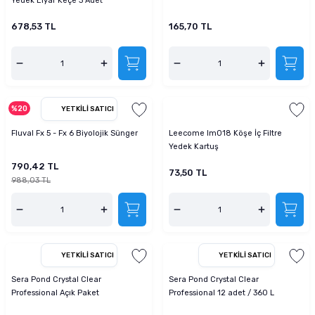
Yedek Elyaf Keçe 3 Adet
678,53 TL
165,70 TL
%20
YETKILI SATICI
Fluval Fx 5 - Fx 6 Biyolojik Sünger
Leecome Im018 Köşe İç Filtre
Yedek Kartuş
790,42 TL
73,50 TL
988,03 TL
YETKILI SATICI
YETKILI SATICI
Sera Pond Crystal Clear
Sera Pond Crystal Clear
Professional Açık Paket
Professional 12 adet / 360 L