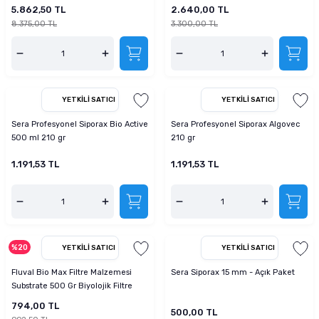
5.862,50 TL
2.640,00 TL
8.375,00 TL
3.300,00 TL
YETKILI SATICI
YETKILI SATICI
Sera Profesyonel Siporax Bio Active
Sera Profesyonel Siporax Algovec
500 ml 210 gr
210 gr
1.191,53 TL
1.191,53 TL
%20
YETKILI SATICI
YETKILI SATICI
Fluval Bio Max Filtre Malzemesi
Sera Siporax 15 mm - Açık Paket
Substrate 500 Gr Biyolojik Filtre
Medyası
794,00 TL
500,00 TL