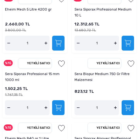
Eheim Mech 5 Litre 4200 gr
Sera Siporax Professional Medium
10 L
2.660,00 TL
12.312,65 TL
3.800,00 TL
13.680,72 TL
%15
YETKILI SATICI
YETKILI SATICI
Sera Siporax Professional 15 mm
Sera Biopur Medium 750 Gr Filtre
1000 ml
Malzemesi
1.502,25 TL
823,12 TL
1.767,35 TL
%15
YETKILI SATICI
YETKILI SATICI
Eheim Mech 840 gr 1 Litre
Sera Siporax Algovec Proffesional