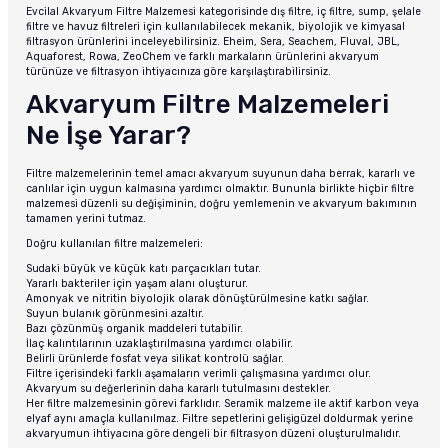
Evcilal Akvaryum Filtre Malzemesi kategorisinde dış filtre, iç filtre, sump, şelale
filtre ve havuz filtreleri için kullanılabilecek mekanik, biyolojik ve kimyasal
filtrasyon ürünlerini inceleyebilirsiniz. Eheim, Sera, Seachem, Fluval, JBL,
Aquaforest, Rowa, ZeoChem ve farklı markaların ürünlerini akvaryum
türünüze ve filtrasyon ihtiyacınıza göre karşılaştırabilirsiniz.
Akvaryum Filtre Malzemeleri
Ne İşe Yarar?
Filtre malzemelerinin temel amacı akvaryum suyunun daha berrak, kararlı ve
canlılar için uygun kalmasına yardımcı olmaktır. Bununla birlikte hiçbir filtre
malzemesi düzenli su değişiminin, doğru yemlemenin ve akvaryum bakımının
tamamen yerini tutmaz.
Doğru kullanılan filtre malzemeleri:
Sudaki büyük ve küçük katı parçacıkları tutar.
Yararlı bakteriler için yaşam alanı oluşturur.
Amonyak ve nitritin biyolojik olarak dönüştürülmesine katkı sağlar.
Suyun bulanık görünmesini azaltır.
Bazı çözünmüş organik maddeleri tutabilir.
İlaç kalıntılarının uzaklaştırılmasına yardımcı olabilir.
Belirli ürünlerde fosfat veya silikat kontrolü sağlar.
Filtre içerisindeki farklı aşamaların verimli çalışmasına yardımcı olur.
Akvaryum su değerlerinin daha kararlı tutulmasını destekler.
Her filtre malzemesinin görevi farklıdır. Seramik malzeme ile aktif karbon veya
elyaf aynı amaçla kullanılmaz. Filtre sepetlerini gelişigüzel doldurmak yerine
akvaryumun ihtiyacına göre dengeli bir filtrasyon düzeni oluşturulmalıdır.