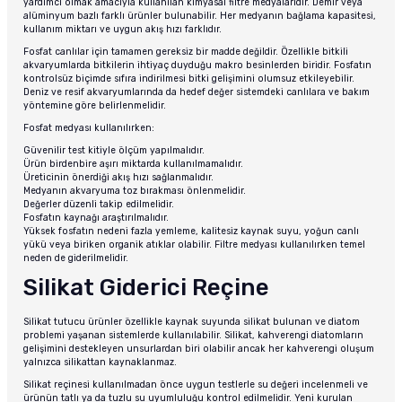
yardımcı olmak amacıyla kullanılan kimyasal filtre medyalarıdır. Demir veya
alüminyum bazlı farklı ürünler bulunabilir. Her medyanın bağlama kapasitesi,
kullanım miktarı ve uygun akış hızı farklıdır.
Fosfat canlılar için tamamen gereksiz bir madde değildir. Özellikle bitkili
akvaryumlarda bitkilerin ihtiyaç duyduğu makro besinlerden biridir. Fosfatın
kontrolsüz biçimde sıfıra indirilmesi bitki gelişimini olumsuz etkileyebilir.
Deniz ve resif akvaryumlarında da hedef değer sistemdeki canlılara ve bakım
yöntemine göre belirlenmelidir.
Fosfat medyası kullanılırken:
Güvenilir test kitiyle ölçüm yapılmalıdır.
Ürün birdenbire aşırı miktarda kullanılmamalıdır.
Üreticinin önerdiği akış hızı sağlanmalıdır.
Medyanın akvaryuma toz bırakması önlenmelidir.
Değerler düzenli takip edilmelidir.
Fosfatın kaynağı araştırılmalıdır.
Yüksek fosfatın nedeni fazla yemleme, kalitesiz kaynak suyu, yoğun canlı
yükü veya biriken organik atıklar olabilir. Filtre medyası kullanılırken temel
neden de giderilmelidir.
Silikat Giderici Reçine
Silikat tutucu ürünler özellikle kaynak suyunda silikat bulunan ve diatom
problemi yaşanan sistemlerde kullanılabilir. Silikat, kahverengi diatomların
gelişimini destekleyen unsurlardan biri olabilir ancak her kahverengi oluşum
yalnızca silikattan kaynaklanmaz.
Silikat reçinesi kullanılmadan önce uygun testlerle su değeri incelenmeli ve
ürünün tatlı ya da tuzlu su uyumluluğu kontrol edilmelidir. Yeni kurulan