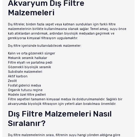
Akvaryum Dış Filtre
Malzemeleri
Dış filtreler, birden fazla sepet veya katman sundukları için farklı filtre
malzemelerinin birlikte kullanılmasına olanak sağlar. Temel amaç, suyu önce
katı atıklardan arındırmak, ardından biyolojik medyadan geçirmek ve
gerekiyorsa kimyasal filtrasyon uygulamaktır.
Dış filtre içerisinde kullanılabilecek malzemeler:
Kalın ve orta gözenekli sünger
Mekanik seramik halkalar
Filtre elyafı ve parlatma pedi
Gözenekli biyolojik seramik
Substrate malzemeleri
Aktif karbon
Zeolit
Fosfat giderici medya
Organik tutucu reçine
Modele özel filtre pedleri
Filtre sepetleri tamamen kimyasal medya ile doldurulmamalıdır. Sağlıklı bir
akvaryumda biyolojik filtrasyon için yeterli alan bırakılması önemlidir.
Dış Filtre Malzemeleri Nasıl
Sıralanır?
Dış filtre malzemelerinin sırası, filtrenin suyu hangi yönden aldığına göre