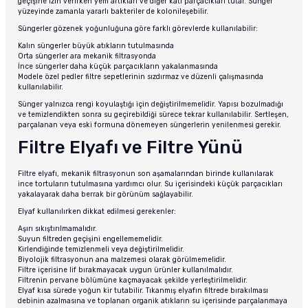
geçişine izin verirken yem artıkları ve diğer katı parçacıkları tutar. Sünger
yüzeyinde zamanla yararlı bakteriler de kolonileşebilir.
Süngerler gözenek yoğunluğuna göre farklı görevlerde kullanılabilir:
Kalın süngerler büyük atıkların tutulmasında
Orta süngerler ara mekanik filtrasyonda
İnce süngerler daha küçük parçacıkların yakalanmasında
Modele özel pedler filtre sepetlerinin sızdırmaz ve düzenli çalışmasında
kullanılabilir.
Sünger yalnızca rengi koyulaştığı için değiştirilmemelidir. Yapısı bozulmadığı
ve temizlendikten sonra su geçirebildiği sürece tekrar kullanılabilir. Sertleşen,
parçalanan veya eski formuna dönemeyen süngerlerin yenilenmesi gerekir.
Filtre Elyafı ve Filtre Yünü
Filtre elyafı, mekanik filtrasyonun son aşamalarından birinde kullanılarak
ince tortuların tutulmasına yardımcı olur. Su içerisindeki küçük parçacıkları
yakalayarak daha berrak bir görünüm sağlayabilir.
Elyaf kullanılırken dikkat edilmesi gerekenler:
Aşırı sıkıştırılmamalıdır.
Suyun filtreden geçişini engellememelidir.
Kirlendiğinde temizlenmeli veya değiştirilmelidir.
Biyolojik filtrasyonun ana malzemesi olarak görülmemelidir.
Filtre içerisine lif bırakmayacak uygun ürünler kullanılmalıdır.
Filtrenin pervane bölümüne kaçmayacak şekilde yerleştirilmelidir.
Elyaf kısa sürede yoğun kir tutabilir. Tıkanmış elyafın filtrede bırakılması
debinin azalmasına ve toplanan organik atıkların su içerisinde parçalanmaya