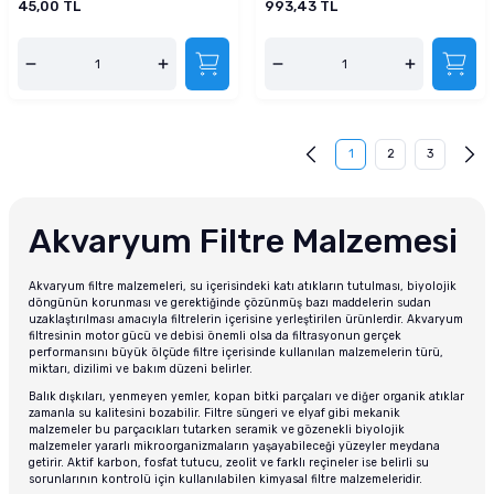
45,00 TL
993,43 TL
1
2
3
Akvaryum Filtre Malzemesi
Akvaryum filtre malzemeleri, su içerisindeki katı atıkların tutulması, biyolojik
döngünün korunması ve gerektiğinde çözünmüş bazı maddelerin sudan
uzaklaştırılması amacıyla filtrelerin içerisine yerleştirilen ürünlerdir. Akvaryum
filtresinin motor gücü ve debisi önemli olsa da filtrasyonun gerçek
performansını büyük ölçüde filtre içerisinde kullanılan malzemelerin türü,
miktarı, dizilimi ve bakım düzeni belirler.
Balık dışkıları, yenmeyen yemler, kopan bitki parçaları ve diğer organik atıklar
zamanla su kalitesini bozabilir. Filtre süngeri ve elyaf gibi mekanik
malzemeler bu parçacıkları tutarken seramik ve gözenekli biyolojik
malzemeler yararlı mikroorganizmaların yaşayabileceği yüzeyler meydana
getirir. Aktif karbon, fosfat tutucu, zeolit ve farklı reçineler ise belirli su
sorunlarının kontrolü için kullanılabilen kimyasal filtre malzemeleridir.