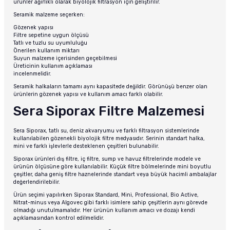
ürünler ağırlıklı olarak biyolojik filtrasyon için geliştirilir.
Seramik malzeme seçerken:
Gözenek yapısı
Filtre sepetine uygun ölçüsü
Tatlı ve tuzlu su uyumluluğu
Önerilen kullanım miktarı
Suyun malzeme içerisinden geçebilmesi
Üreticinin kullanım açıklaması
incelenmelidir.
Seramik halkaların tamamı aynı kapasitede değildir. Görünüşü benzer olan
ürünlerin gözenek yapısı ve kullanım amacı farklı olabilir.
Sera Siporax Filtre Malzemesi
Sera Siporax, tatlı su, deniz akvaryumu ve farklı filtrasyon sistemlerinde
kullanılabilen gözenekli biyolojik filtre medyasıdır. Serinin standart halka,
mini ve farklı işlevlerle desteklenen çeşitleri bulunabilir.
Siporax ürünleri dış filtre, iç filtre, sump ve havuz filtrelerinde modele ve
ürünün ölçüsüne göre kullanılabilir. Küçük filtre bölmelerinde mini boyutlu
çeşitler, daha geniş filtre haznelerinde standart veya büyük hacimli ambalajlar
değerlendirilebilir.
Ürün seçimi yapılırken Siporax Standard, Mini, Professional, Bio Active,
Nitrat-minus veya Algovec gibi farklı isimlere sahip çeşitlerin aynı görevde
olmadığı unutulmamalıdır. Her ürünün kullanım amacı ve dozajı kendi
açıklamasından kontrol edilmelidir.