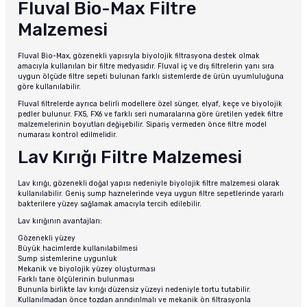
Fluval Bio-Max Filtre
Malzemesi
Fluval Bio-Max, gözenekli yapısıyla biyolojik filtrasyona destek olmak
amacıyla kullanılan bir filtre medyasıdır. Fluval iç ve dış filtrelerin yanı sıra
uygun ölçüde filtre sepeti bulunan farklı sistemlerde de ürün uyumluluğuna
göre kullanılabilir.
Fluval filtrelerde ayrıca belirli modellere özel sünger, elyaf, keçe ve biyolojik
pedler bulunur. FX5, FX6 ve farklı seri numaralarına göre üretilen yedek filtre
malzemelerinin boyutları değişebilir. Sipariş vermeden önce filtre model
numarası kontrol edilmelidir.
Lav Kırığı Filtre Malzemesi
Lav kırığı, gözenekli doğal yapısı nedeniyle biyolojik filtre malzemesi olarak
kullanılabilir. Geniş sump haznelerinde veya uygun filtre sepetlerinde yararlı
bakterilere yüzey sağlamak amacıyla tercih edilebilir.
Lav kırığının avantajları:
Gözenekli yüzey
Büyük hacimlerde kullanılabilmesi
Sump sistemlerine uygunluk
Mekanik ve biyolojik yüzey oluşturması
Farklı tane ölçülerinin bulunması
Bununla birlikte lav kırığı düzensiz yüzeyi nedeniyle tortu tutabilir.
Kullanılmadan önce tozdan arındırılmalı ve mekanik ön filtrasyonla