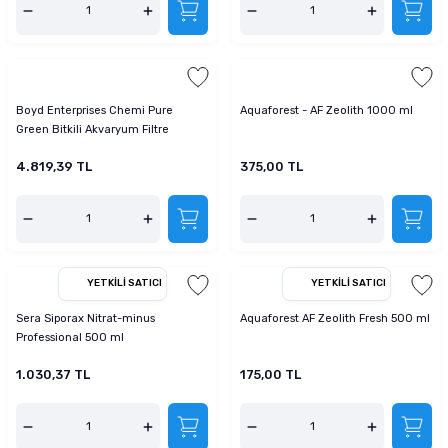
Boyd Enterprises Chemi Pure
Aquaforest - AF Zeolith 1000 ml
Green Bitkili Akvaryum Filtre
Malzemesi 1247 Gr 44 Oz
4.819,39 TL
375,00 TL
YETKILI SATICI
YETKILI SATICI
Sera Siporax Nitrat-minus
Aquaforest AF Zeolith Fresh 500 ml
Professional 500 ml
1.030,37 TL
175,00 TL