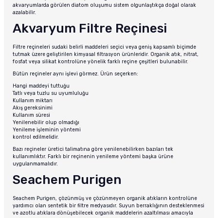
akvaryumlarda görülen diatom oluşumu sistem olgunlaştıkça doğal olarak
azalabilir.
Akvaryum Filtre Reçinesi
Filtre reçineleri sudaki belirli maddeleri seçici veya geniş kapsamlı biçimde
tutmak üzere geliştirilen kimyasal filtrasyon ürünleridir. Organik atık, nitrat,
fosfat veya silikat kontrolüne yönelik farklı reçine çeşitleri bulunabilir.
Bütün reçineler aynı işlevi görmez. Ürün seçerken:
Hangi maddeyi tuttuğu
Tatlı veya tuzlu su uyumluluğu
Kullanım miktarı
Akış gereksinimi
Kullanım süresi
Yenilenebilir olup olmadığı
Yenileme işleminin yöntemi
kontrol edilmelidir.
Bazı reçineler üretici talimatına göre yenilenebilirken bazıları tek
kullanımlıktır. Farklı bir reçinenin yenileme yöntemi başka ürüne
uygulanmamalıdır.
Seachem Purigen
Seachem Purigen, çözünmüş ve çözünmeyen organik atıkların kontrolüne
yardımcı olan sentetik bir filtre medyasıdır. Suyun berraklığının desteklenmesi
ve azotlu atıklara dönüşebilecek organik maddelerin azaltılması amacıyla