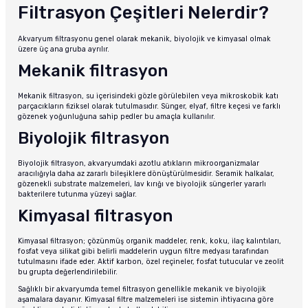
Filtrasyon Çeşitleri Nelerdir?
Akvaryum filtrasyonu genel olarak mekanik, biyolojik ve kimyasal olmak
üzere üç ana gruba ayrılır.
Mekanik filtrasyon
Mekanik filtrasyon, su içerisindeki gözle görülebilen veya mikroskobik katı
parçacıkların fiziksel olarak tutulmasıdır. Sünger, elyaf, filtre keçesi ve farklı
gözenek yoğunluğuna sahip pedler bu amaçla kullanılır.
Biyolojik filtrasyon
Biyolojik filtrasyon, akvaryumdaki azotlu atıkların mikroorganizmalar
aracılığıyla daha az zararlı bileşiklere dönüştürülmesidir. Seramik halkalar,
gözenekli substrate malzemeleri, lav kırığı ve biyolojik süngerler yararlı
bakterilere tutunma yüzeyi sağlar.
Kimyasal filtrasyon
Kimyasal filtrasyon; çözünmüş organik maddeler, renk, koku, ilaç kalıntıları,
fosfat veya silikat gibi belirli maddelerin uygun filtre medyası tarafından
tutulmasını ifade eder. Aktif karbon, özel reçineler, fosfat tutucular ve zeolit
bu grupta değerlendirilebilir.
Sağlıklı bir akvaryumda temel filtrasyon genellikle mekanik ve biyolojik
aşamalara dayanır. Kimyasal filtre malzemeleri ise sistemin ihtiyacına göre