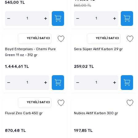
545,00 TL
tucu
Sepeti
 Fırçası
Sump Filtre Malzemesi
Pro Plan Kedi Maması
560,00 TL
Pond Ürünleri
 Güvenlik Ürünleri
Akvaryum Ozon ve UV Ürünleri
Purina Kedi Maması
manları
akım Ürünleri
Royal Canin Kedi Maması
YETKILI SATICI
YETKILI SATICI
Boyd Enterprises - Chemi Pure
Sera Süper Aktif Karbon 29 gr
lik ve Bakım Ürünleri
Green 11 oz - 312 gr
uluk
1.444,61 TL
259,02 TL
 - Akvaryum Kumu
 Parçaları
YETKILI SATICI
e Malzemesi
Fluval Zeo Carb 450 gr
Nubios Aktif Karbon 300 gr
870,48 TL
197,85 TL