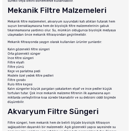
sürekli veya belirli dönemlerde kullanılabilir.
Mekanik Filtre Malzemeleri
Mekanik filtre malzemeleri, akvaryum suyundaki katı atıkları tutarak hem
suyun berraklaşmasına hem de biyolojik filtre malzemelerinin çabuk
tıkanmamasına yardımcı olur. Su, mümkün olduğunca biyolojik medyaya
ulaşmadan önce mekanik filtrasyondan geçirilmelidir.
Mekanik filtrasyonda yaygın olarak kullanılan ürünler şunlardır:
Kalın gözenekli filtre süngeri
Orta gözenekli sünger
İnce filtre süngeri
Filtre elyafı
Filtre yünü
Keçe ve parlatma pedi
Modele özel yedek filtre pedleri
Filtre çorabı
Rulo filtre keçesi
Kalın süngerler büyük parçaları yakalarken elyaf ve ince pedler küçük
tortuları tutar. Çok ince mekanik malzeme filtrenin ilk aşamasına aşırı
miktarda yerleştirilirse kısa sürede tıkanabilir ve su debisini ciddi biçimde
düşürebilir.
Akvaryum Filtre Süngeri
Filtre süngeri, hem mekanik hem de belirli ölçüde biyolojik filtrasyon
sağlayabilen dayanıklı bir malzemedir. Açık gözenekli yapısı sayesinde su