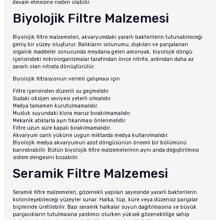
devam etmesine neden olabilir.
Biyolojik Filtre Malzemesi
Biyolojik filtre malzemeleri, akvaryumdaki yararlı bakterilerin tutunabileceği
geniş bir yüzey oluşturur. Balıkların solunumu, dışkıları ve parçalanan
organik maddeler sonucunda meydana gelen amonyak, biyolojik döngü
içerisindeki mikroorganizmalar tarafından önce nitrite, ardından daha az
zararlı olan nitrata dönüştürülür.
Biyolojik filtrasyonun verimli çalışması için:
Filtre içerisinden düzenli su geçmelidir.
Sudaki oksijen seviyesi yeterli olmalıdır.
Medya tamamen kurutulmamalıdır.
Musluk suyundaki klora maruz bırakılmamalıdır.
Mekanik atıklarla aşırı tıkanması önlenmelidir.
Filtre uzun süre kapalı bırakılmamalıdır.
Akvaryum canlı yüküne uygun miktarda medya kullanılmalıdır.
Biyolojik medya akvaryumun azot döngüsünün önemli bir bölümünü
barındırabilir. Bütün biyolojik filtre malzemelerinin aynı anda değiştirilmesi
sistem dengesini bozabilir.
Seramik Filtre Malzemesi
Seramik filtre malzemeleri, gözenekli yapıları sayesinde yararlı bakterilerin
kolonileşebileceği yüzeyler sunar. Halka, tüp, küre veya düzensiz parçalar
biçiminde üretilebilir. Bazı seramik halkalar suyun dağıtılmasına ve büyük
parçacıkların tutulmasına yardımcı olurken yüksek gözenekliliğe sahip