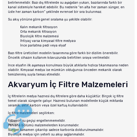
belirlenmelidir. Bazı dış filtrelerde su aşağıdan yukarı, bazılarında farklı bir
kanal sistemiyle hareket edebilir. Bu nedenle “en alta her zaman sünger, en
üste her zaman karbon” şeklinde evrensel bir sıra bulunmaz.
Su akış yönüne göre genel sıralama şu şekilde olabilir:
Kalın mekanik filtrasyon
Orta mekanik filtrasyon
Biyolojik filtre malzemesi
İhtiyaç varsa kimyasal filtre medyası
İnce parlatma pedi veya elyaf
Bazı filtre üreticileri modelin tasarımına göre farklı bir dizilim önerebilir.
Öncelik cihazın kullanım kılavuzunda belirtilen sıraya verilmelidir.
İnce elyafın ilk aşamaya konulması büyük atıklarla hızlıca tıkanmasına neden
olabilir. Kimyasal medya ise mümkün olduğunca önceden mekanik olarak
temizlenmiş suyla temas etmelidir.
Akvaryum İç Filtre Malzemeleri
İç filtrelerin medya haznesi dış filtrelere göre daha küçüktür. Birçok iç filtre
temel olarak süngerle çalışır. Haznesi bulunan modellerde küçük miktarda
seramik, aktif karbon veya özel kartuş kullanılabilir.
İç filtre malzemeleri seçilirken:
Filtrenin su geçişi engellenmemelidir.
Pervane bölümü malzemelerden korunmalıdır.
Sünger tamamen çıkarılıp sadece karbonla doldurulmamalıdır.
Biyolojik medya için yeterli su akışı sağlanmalıdır.