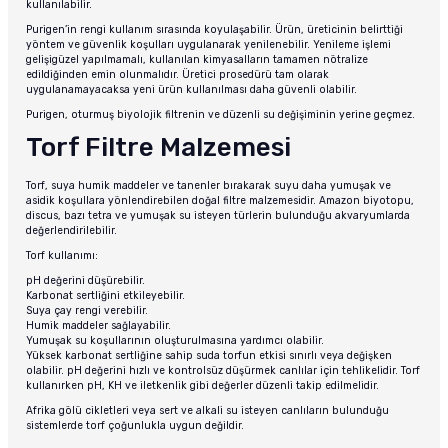
kullanılabilir.
Purigen’in rengi kullanım sırasında koyulaşabilir. Ürün, üreticinin belirttiği
yöntem ve güvenlik koşulları uygulanarak yenilenebilir. Yenileme işlemi
gelişigüzel yapılmamalı, kullanılan kimyasalların tamamen nötralize
edildiğinden emin olunmalıdır. Üretici prosedürü tam olarak
uygulanamayacaksa yeni ürün kullanılması daha güvenli olabilir.
Purigen, oturmuş biyolojik filtrenin ve düzenli su değişiminin yerine geçmez.
Torf Filtre Malzemesi
Torf, suya humik maddeler ve tanenler bırakarak suyu daha yumuşak ve
asidik koşullara yönlendirebilen doğal filtre malzemesidir. Amazon biyotopu,
discus, bazı tetra ve yumuşak su isteyen türlerin bulunduğu akvaryumlarda
değerlendirilebilir.
Torf kullanımı:
pH değerini düşürebilir.
Karbonat sertliğini etkileyebilir.
Suya çay rengi verebilir.
Humik maddeler sağlayabilir.
Yumuşak su koşullarının oluşturulmasına yardımcı olabilir.
Yüksek karbonat sertliğine sahip suda torfun etkisi sınırlı veya değişken
olabilir. pH değerini hızlı ve kontrolsüz düşürmek canlılar için tehlikelidir. Torf
kullanırken pH, KH ve iletkenlik gibi değerler düzenli takip edilmelidir.
Afrika gölü cikletleri veya sert ve alkali su isteyen canlıların bulunduğu
sistemlerde torf çoğunlukla uygun değildir.