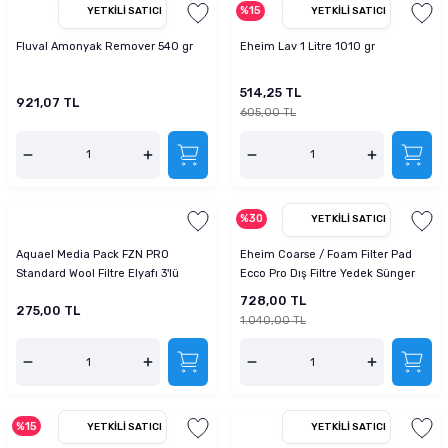
%15
YETKILI SATICI
YETKILI SATICI
Fluval Amonyak Remover 540 gr
Eheim Lav 1 Litre 1010 gr
514,25 TL
921,07 TL
605,00 TL
%30
YETKILI SATICI
Aquael Media Pack FZN PRO
Eheim Coarse / Foam Filter Pad
Standard Wool Filtre Elyafı 3'lü
Ecco Pro Dış Filtre Yedek Sünger
Yedek Kartuş
Set
728,00 TL
275,00 TL
1.040,00 TL
%15
YETKILI SATICI
YETKILI SATICI