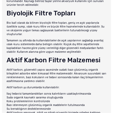
korunmalıdır. Kaynağı belirsiz taşlar yerine akvaryum kullanımı için sunulan
ürünler tercih edilmelidir.
Biyolojik Filtre Topları
Bio ball olarak da bilinen biyolojik filtre topları, geniş ve açık yapılarıyla
özellikle sump, ıslak-kuru filtre ve büyük filtre haznelerinde kullanılabilir. Su
ve oksijenle yoğun temas sağlayarak bakterilerin tutunabileceği yüzey
oluştururlar.
Tamamen su altında da kullanılabilseler de açık yapılarının sağladığı avantaj
ıslak-kuru sistemlerde daha belirgin olabilir. Küçük dış filtre sepetlerinde
kapladıkları hacme göre yüzey verimliliği diğer gözenekli medyalardan farklı
olabilir. Kullanım alanına göre uygun malzeme seçilmelidir.
Aktif Karbon Filtre Malzemesi
Aktif karbon, gözenekli yapısı sayesinde sudaki bazı çözünmüş organik
bileşikleri adsorbe eden kimyasal filtre malzemesidir. Akvaryum suyundaki sarı
renklenmenin, bazı kokuların ve tedavi sonrasında kalan ilaç bileşenlerinin
azaltılmasına yardımcı olabilir.
Aktif karbon şu durumlarda kullanılabilir:
İlaç tedavisi tamamlandıktan sonra kalıntıların uzaklaştırılmasında
Suda organik kaynaklı sararma oluştuğunda
Koku problemlerinin kontrolünde
Bazı istenmeyen çözünmüş organik maddelerin tutulmasında
Su berraklığının desteklenmesinde
Aktif karbon amonyak, nitrit ve nitratı güvenilir biçimde ortadan kaldıran