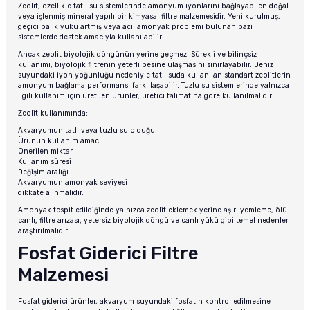
Zeolit, özellikle tatlı su sistemlerinde amonyum iyonlarını bağlayabilen doğal
veya işlenmiş mineral yapılı bir kimyasal filtre malzemesidir. Yeni kurulmuş,
geçici balık yükü artmış veya acil amonyak problemi bulunan bazı
sistemlerde destek amacıyla kullanılabilir.
Ancak zeolit biyolojik döngünün yerine geçmez. Sürekli ve bilinçsiz
kullanımı, biyolojik filtrenin yeterli besine ulaşmasını sınırlayabilir. Deniz
suyundaki iyon yoğunluğu nedeniyle tatlı suda kullanılan standart zeolitlerin
amonyum bağlama performansı farklılaşabilir. Tuzlu su sistemlerinde yalnızca
ilgili kullanım için üretilen ürünler, üretici talimatına göre kullanılmalıdır.
Zeolit kullanımında:
Akvaryumun tatlı veya tuzlu su olduğu
Ürünün kullanım amacı
Önerilen miktar
Kullanım süresi
Değişim aralığı
Akvaryumun amonyak seviyesi
dikkate alınmalıdır.
Amonyak tespit edildiğinde yalnızca zeolit eklemek yerine aşırı yemleme, ölü
canlı, filtre arızası, yetersiz biyolojik döngü ve canlı yükü gibi temel nedenler
araştırılmalıdır.
Fosfat Giderici Filtre
Malzemesi
Fosfat giderici ürünler, akvaryum suyundaki fosfatın kontrol edilmesine