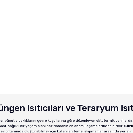
 T ...
Trixie Kedi Köpek Uz ...
Havuz Balığı Ye
 TL
Fiyat :
650,00 TL
Fiyat :
2.560
00 TL
İndirimli 585,00 TL
İndirimli 1.97
ngen Isıtıcıları ve Teraryum Is
r vücut sıcaklıklarını çevre koşullarına göre düzenleyen ektotermik canlılardır
ası, sağlıklı bir yaşam alanı hazırlamanın en önemli aşamalarından biridir.
Sürü
ev ortamında oluşturabilmek için kullanılan temel ekipmanlar arasında yer alır.