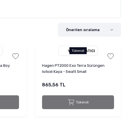
YETKILI SATICI
Tükendi
ta Boy
Hagen PT2000 Exo Terra Sürüngen
Isıtıcılı Kaya - 5watt Small
865,56 TL
Tükendi