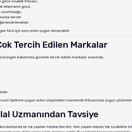
gece sıcaklık ihtiyacı,
cak ekipmanın gücü,
 uyumluluğu,
marka tercihi
ğerlendirilmelidir.
en türü için aynı ısıtıcı uygun olmayabilir.
Çok Tercih Edilen Markalar
e sürüngen bakımında güvenle tercih edilen markalar arasında;
adır.
aryum tiplerine uygun ısıtıcı seçenekleri sayesinde ihtiyacınıza uygun çözümleri 
ilal Uzmanından Tavsiye
kurulumunda en sık yapılan hatalardan biri, tüm yaşam alanını tek sıcaklıkta t