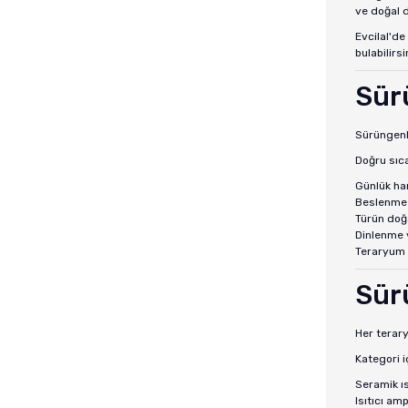
ve doğal d
Evcilal'de
bulabilirsi
Sür
Sürüngenle
Doğru sıca
Günlük har
Beslenme s
Türün doğa
Dinlenme v
Teraryum i
Sürü
Her terary
Kategori i
Seramik ıs
Isıtıcı amp