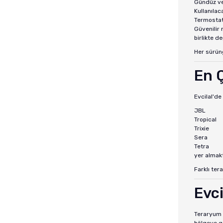
Gündüz ve 
Kullanıla
Termostat
Güvenilir 
birlikte de
Her sürüng
En 
Evcilal'd
JBL
Tropical
Trixie
Sera
Tetra
yer almakt
Farklı ter
Evc
Teraryum 