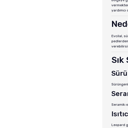
bölgeye ge
vermekten 
yardımcı o
Nede
Evcilal, s
pedlerden 
verebilirsi
Sık
Sürü
Sürüngenle
Seram
Seramik ıs
Isıt
Leopard ge