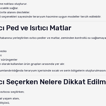
e noktası oluşturur.
ıcaklık sağlar.
ivite alanını destekler.
t seçenekleri sayesinde teraryum hacmine uygun modeller tercih edilebilir.
ıcı Ped ve Isıtıcı Matlar
abanına yerleştirilen ısıtıcı pedler ve matlar, zeminden kontrollü ısı sağlamaya
gecko
ri
f sürüngenler
n olarak kullanılan ürün grupları arasında yer alır.
mlandırıldığında teraryum içerisinde sıcak ve serin bölgelerin oluşturulmasına
ıcı Seçerken Nelere Dikkat Edilm
sıtıcısı seçilirken;
al yaşam alanı,
ölçüsü,