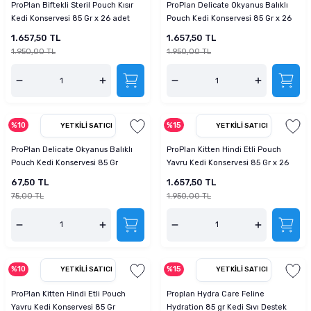
ProPlan Biftekli Steril Pouch Kısır
ProPlan Delicate Okyanus Balıklı
Kedi Konservesi 85 Gr x 26 adet
Pouch Kedi Konservesi 85 Gr x 26
adet
1.657,50 TL
1.657,50 TL
1.950,00 TL
1.950,00 TL
%10
%15
YETKILI SATICI
YETKILI SATICI
ProPlan Delicate Okyanus Balıklı
ProPlan Kitten Hindi Etli Pouch
Pouch Kedi Konservesi 85 Gr
Yavru Kedi Konservesi 85 Gr x 26
adet
67,50 TL
1.657,50 TL
75,00 TL
1.950,00 TL
%10
%15
YETKILI SATICI
YETKILI SATICI
ProPlan Kitten Hindi Etli Pouch
Proplan Hydra Care Feline
Yavru Kedi Konservesi 85 Gr
Hydration 85 gr Kedi Sıvı Destek