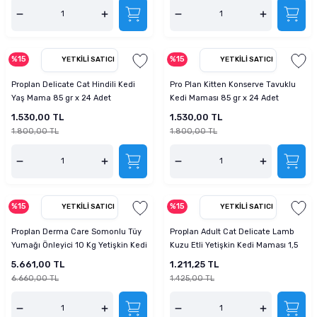
%15
%15
YETKILI SATICI
YETKILI SATICI
Proplan Delicate Cat Hindili Kedi
Pro Plan Kitten Konserve Tavuklu
Yaş Mama 85 gr x 24 Adet
Kedi Maması 85 gr x 24 Adet
1.530,00 TL
1.530,00 TL
1.800,00 TL
1.800,00 TL
%15
%15
YETKILI SATICI
YETKILI SATICI
Proplan Derma Care Somonlu Tüy
Proplan Adult Cat Delicate Lamb
Yumağı Önleyici 10 Kg Yetişkin Kedi
Kuzu Etli Yetişkin Kedi Maması 1,5
Maması
Kg
5.661,00 TL
1.211,25 TL
6.660,00 TL
1.425,00 TL