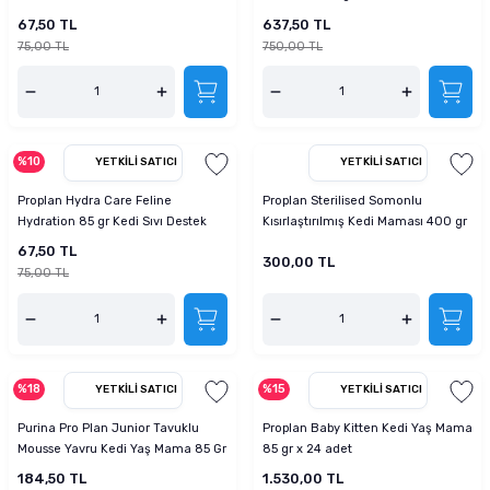
Maması x 10 adet
67,50 TL
637,50 TL
75,00 TL
750,00 TL
%10
YETKILI SATICI
YETKILI SATICI
Proplan Hydra Care Feline
Proplan Sterilised Somonlu
Hydration 85 gr Kedi Sıvı Destek
Kısırlaştırılmış Kedi Maması 400 gr
Maması
67,50 TL
300,00 TL
75,00 TL
%18
%15
YETKILI SATICI
YETKILI SATICI
Purina Pro Plan Junior Tavuklu
Proplan Baby Kitten Kedi Yaş Mama
Mousse Yavru Kedi Yaş Mama 85 Gr
85 gr x 24 adet
4 Al 3 Öde
184,50 TL
1.530,00 TL