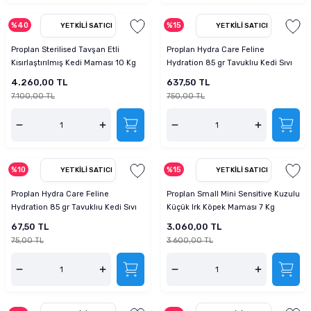
tucu
Sepeti
 Fırçası
Sump Filtre Malzemesi
Pro Plan Kedi Maması
%40
%15
YETKILI SATICI
YETKILI SATICI
Pond Ürünleri
 Güvenlik Ürünleri
Akvaryum Ozon ve UV Ürünleri
Purina Kedi Maması
Proplan Sterilised Tavşan Etli
Proplan Hydra Care Feline
Kısırlaştırılmış Kedi Maması 10 Kg
Hydration 85 gr Tavuklıu Kedi Sıvı
Destek Maması x 10 adet
manları
akım Ürünleri
Royal Canin Kedi Maması
4.260,00 TL
637,50 TL
7.100,00 TL
750,00 TL
lik ve Bakım Ürünleri
uluk
%10
%15
YETKILI SATICI
YETKILI SATICI
 - Akvaryum Kumu
Proplan Hydra Care Feline
Proplan Small Mini Sensitive Kuzulu
Hydration 85 gr Tavuklıu Kedi Sıvı
Küçük Irk Köpek Maması 7 Kg
 Parçaları
Destek Maması
67,50 TL
3.060,00 TL
75,00 TL
3.600,00 TL
e Malzemesi