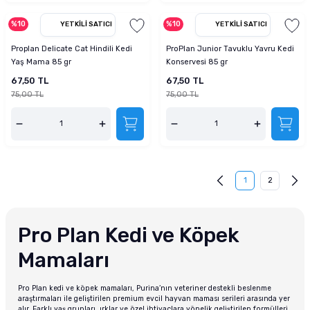
%10
%10
YETKILI SATICI
YETKILI SATICI
Proplan Delicate Cat Hindili Kedi
ProPlan Junior Tavuklu Yavru Kedi
Yaş Mama 85 gr
Konservesi 85 gr
67,50 TL
67,50 TL
75,00 TL
75,00 TL
1
2
Pro Plan Kedi ve Köpek
Mamaları
Pro Plan kedi ve köpek mamaları, Purina’nın veteriner destekli beslenme
araştırmaları ile geliştirilen premium evcil hayvan maması serileri arasında yer
alır. Farklı yaş grupları, ırklar ve özel ihtiyaçlara yönelik geliştirilen formülleri