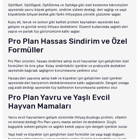
OptiStart, OptiDigest, OptiDerma ve OptiAge gibi özel beslenme teknolojileri
sayesinde yavru köpek gelişimi, sindirim sistemi desteği, deri sağlığı ve yaşlı
köpeklerde bilişsel destek gibi farklı ihtiyaçlara yönelik çözümler sağlar.
Kuzu eti, tavuk ve somon gibi kaliteli protein kaynakları sayesinde kas
gelişimi ve günlük enerji ihtiyacı desteklenir. Düzenli kullanımda sağlıklı deri
yapısı ve parlak tüy görünümüne katkı sağlar.
Pro Plan Hassas Sindirim ve Özel
Formüller
Pro Plan ürünleri, hassas sindirime sahip evcil hayvanlar için geliştirilen özel
formülleri ile öne çıkar. Kolay sindirilebilir içerikler ve prebiyotik destekleri
sayesinde bağırsak sağlığının korunmasına yardımcı olur.
Hassas deri yapısına sahip kedi ve köpekler için geliştirilen özel içerikler
sayesinde deri bariyerinin desteklenmesine katkı sağlanabilir. Dengeli omega
yağ asidi desteği sayesinde tüy kalitesinin korunmasına yardımcı olur.
Pro Plan Yavru ve Yaşlı Evcil
Hayvan Mamaları
Yavru evcil hayvanların gelişim sürecinde ihtiyaç duyduğu protein, vitamin
ve mineral desteği Pro Plan yavru mama serileri ile desteklenir. Güçlü
bağışıklık sistemi gelişimi ve sağlıklı kemik yapısı için dengeli içerikler sunar.
Yaşlı kedi ve köpekler için geliştirilen özel formüller ise yaşa bağlı değişen