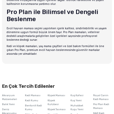
beslenme ihtiyaçlarına uygun içerikler sağlar. Günlük hareketlilik ve yaşam
kalitesinin korunmasına yardımcı olur.
Pro Plan ile Bilimsel ve Dengeli
Beslenme
Evcil hayvan maması seçimi yapılırken içerik kalitesi, sindirilebilirlik ve yaşam
dönemine uygun formül büyük önem taşır. Pro Plan mamaları, veteriner
destekli araştırmalarla geliştirilen özel içerikleri sayesinde profesyonel
beslenme desteği sunar.
Kedi ve köpek mamaları, yaş mama çeşitleri ve özel bakım formülleri ile öne
çıkan Pro Plan, premium evcil hayvan beslenmesinde güvenilir markalar
arasında yer almaktadır.
En Çok Tercih Edilenler
Akvaryum
Kedi Maması
Köpek Maması
Kuş Kafesi
Royal Canin
Malzemeleri
Kedi Maması
Kedi Kumu
Köpek
Kuş Yemi
Balık Yemi
Kulübesi
Pro Plan Kedi
Bentonit Kedi
Muhabbet
Maması
Deniz
Kumu
Köpek Tasması
Kuşu Yemi
Akvaryumu
N&D Kedi