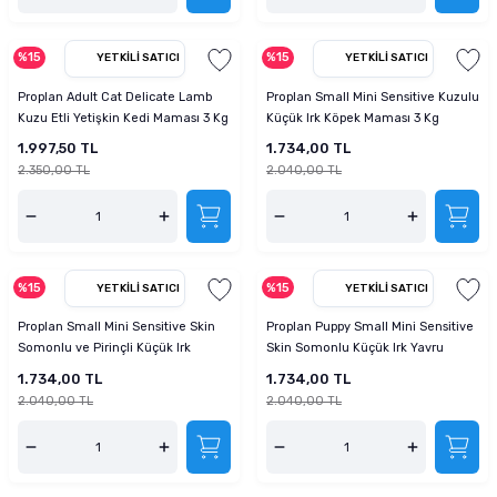
%15
%15
YETKILI SATICI
YETKILI SATICI
Proplan Adult Cat Delicate Lamb
Proplan Small Mini Sensitive Kuzulu
Kuzu Etli Yetişkin Kedi Maması 3 Kg
Küçük Irk Köpek Maması 3 Kg
1.997,50 TL
1.734,00 TL
2.350,00 TL
2.040,00 TL
%15
%15
YETKILI SATICI
YETKILI SATICI
Proplan Small Mini Sensitive Skin
Proplan Puppy Small Mini Sensitive
Somonlu ve Pirinçli Küçük Irk
Skin Somonlu Küçük Irk Yavru
Yetişkin Köpek Maması 3 Kg
Köpek Maması 3 Kg
1.734,00 TL
1.734,00 TL
2.040,00 TL
2.040,00 TL