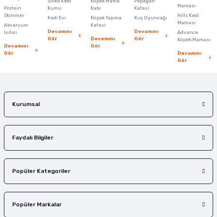
Silika Kedi
Köpek Mama
Papağan
Maması
Protein
Kumu
Kabı
Kafesi
Skimmer
Hills Kedi
Kedi Evi
Köpek Taşıma
Kuş Oyuncağı
Maması
Akvaryum
Kafesi
Devamını
Devamını
Isıtıcı
Advance
Gör
Devamını
Gör
Köpek Maması
Devamını
Gör
Gör
Devamını
Gör
Kurumsal
Faydalı Bilgiler
Popüler Kategoriler
Popüler Markalar