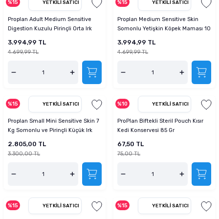
%15
%15
YETKILI SATICI
YETKILI SATICI
Proplan Adult Medium Sensitive
Proplan Medium Sensitive Skin
Digestion Kuzulu Pirinçli Orta Irk
Somonlu Yetişkin Köpek Maması 10
Yetişkin Köpek Maması 10 Kg
Kg
3.994,99 TL
3.994,99 TL
4.699,99 TL
4.699,99 TL
%15
%10
YETKILI SATICI
YETKILI SATICI
Proplan Small Mini Sensitive Skin 7
ProPlan Biftekli Steril Pouch Kısır
Kg Somonlu ve Pirinçli Küçük Irk
Kedi Konservesi 85 Gr
Yetişkin Köpek Maması
2.805,00 TL
67,50 TL
3.300,00 TL
75,00 TL
%15
%15
YETKILI SATICI
YETKILI SATICI