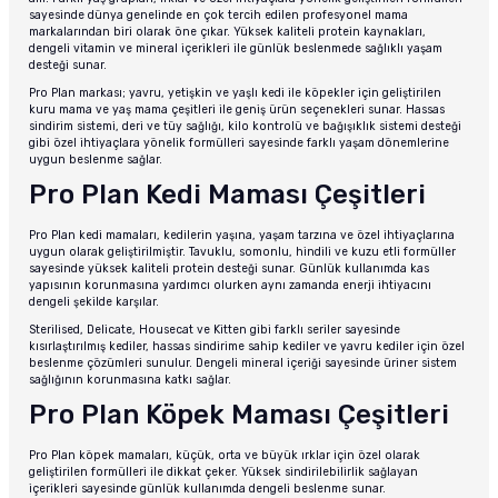
sayesinde dünya genelinde en çok tercih edilen profesyonel mama
markalarından biri olarak öne çıkar. Yüksek kaliteli protein kaynakları,
dengeli vitamin ve mineral içerikleri ile günlük beslenmede sağlıklı yaşam
desteği sunar.
Pro Plan markası; yavru, yetişkin ve yaşlı kedi ile köpekler için geliştirilen
kuru mama ve yaş mama çeşitleri ile geniş ürün seçenekleri sunar. Hassas
sindirim sistemi, deri ve tüy sağlığı, kilo kontrolü ve bağışıklık sistemi desteği
gibi özel ihtiyaçlara yönelik formülleri sayesinde farklı yaşam dönemlerine
uygun beslenme sağlar.
Pro Plan Kedi Maması Çeşitleri
Pro Plan kedi mamaları, kedilerin yaşına, yaşam tarzına ve özel ihtiyaçlarına
uygun olarak geliştirilmiştir. Tavuklu, somonlu, hindili ve kuzu etli formüller
sayesinde yüksek kaliteli protein desteği sunar. Günlük kullanımda kas
yapısının korunmasına yardımcı olurken aynı zamanda enerji ihtiyacını
dengeli şekilde karşılar.
Sterilised, Delicate, Housecat ve Kitten gibi farklı seriler sayesinde
kısırlaştırılmış kediler, hassas sindirime sahip kediler ve yavru kediler için özel
beslenme çözümleri sunulur. Dengeli mineral içeriği sayesinde üriner sistem
sağlığının korunmasına katkı sağlar.
Pro Plan Köpek Maması Çeşitleri
Pro Plan köpek mamaları, küçük, orta ve büyük ırklar için özel olarak
geliştirilen formülleri ile dikkat çeker. Yüksek sindirilebilirlik sağlayan
içerikleri sayesinde günlük kullanımda dengeli beslenme sunar.