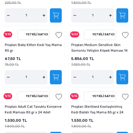
225,00 TL
1.800,00 TL
%10
%20
YETKILI SATICI
YETKILI SATICI
Proplan Baby Kitten Kedi Yaş Mama
Proplan Medium Sensitive Skin
85 gr
Somonlu Yetişkin Köpek Maması 14
Kg
67,50 TL
5.856,00 TL
75,00 TL
7.320,00 TL
%15
%15
YETKILI SATICI
YETKILI SATICI
Proplan Adult Cat Tavuklu Konserve
Proplan Sterilised Kısırlaştırılmış
Kedi Maması 85 gr x 24 Adet
Kedi Balıklı Yaş Mama 85 gr x 24
Adet
1.530,00 TL
1.530,00 TL
1.800,00 TL
1.800,00 TL