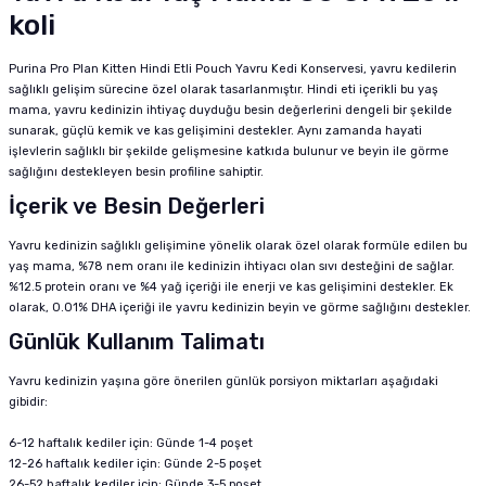
koli
Purina Pro Plan Kitten Hindi Etli Pouch Yavru Kedi Konservesi, yavru kedilerin
sağlıklı gelişim sürecine özel olarak tasarlanmıştır. Hindi eti içerikli bu yaş
mama, yavru kedinizin ihtiyaç duyduğu besin değerlerini dengeli bir şekilde
sunarak, güçlü kemik ve kas gelişimini destekler. Aynı zamanda hayati
işlevlerin sağlıklı bir şekilde gelişmesine katkıda bulunur ve beyin ile görme
sağlığını destekleyen besin profiline sahiptir.
İçerik ve Besin Değerleri
Yavru kedinizin sağlıklı gelişimine yönelik olarak özel olarak formüle edilen bu
yaş mama, %78 nem oranı ile kedinizin ihtiyacı olan sıvı desteğini de sağlar.
%12.5 protein oranı ve %4 yağ içeriği ile enerji ve kas gelişimini destekler. Ek
olarak, 0.01% DHA içeriği ile yavru kedinizin beyin ve görme sağlığını destekler.
Günlük Kullanım Talimatı
Yavru kedinizin yaşına göre önerilen günlük porsiyon miktarları aşağıdaki
gibidir:
6-12 haftalık kediler için: Günde 1-4 poşet
12-26 haftalık kediler için: Günde 2-5 poşet
26-52 haftalık kediler için: Günde 3-5 poşet