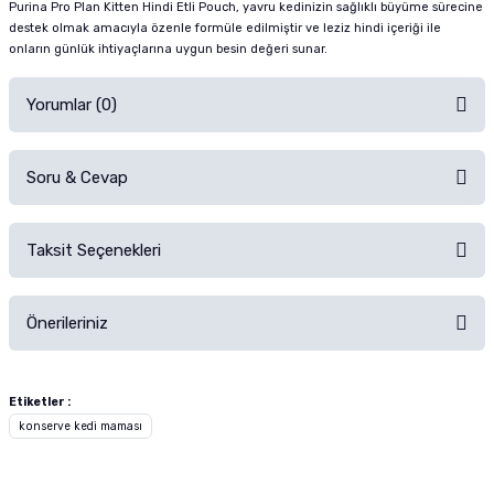
Purina Pro Plan Kitten Hindi Etli Pouch, yavru kedinizin sağlıklı büyüme sürecine
destek olmak amacıyla özenle formüle edilmiştir ve leziz hindi içeriği ile
onların günlük ihtiyaçlarına uygun besin değeri sunar.
Yorumlar (0)
Soru & Cevap
Alışverişinizden sonra ürüne yorum yapın, alışveriş puanı kazanın!
Sorularınız için
iletişim formunu
kullanınız.
Taksit Seçenekleri
Ürün hakkında henüz soru sorulmamış.
Ürünü Satın Al ve Yorumla
Önerileriniz
Soru Sor
Bu ürünün fiyat bilgisi, resim, ürün açıklamalarında ve diğer konularda
yetersiz gördüğünüz noktaları öneri formunu kullanarak tarafımıza
Etiketler :
iletebilirsiniz.
konserve kedi maması
Görüş ve önerileriniz için teşekkür ederiz.