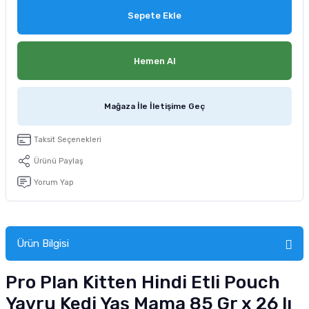
tucu
Sepeti
 Fırçası
Sump Filtre Malzemesi
Pro Plan Kedi Maması
Sepete Ekle
Pond Ürünleri
 Güvenlik Ürünleri
Akvaryum Ozon ve UV Ürünleri
Purina Kedi Maması
Hemen Al
manları
akım Ürünleri
Royal Canin Kedi Maması
Mağaza İle İletişime Geç
lik ve Bakım Ürünleri
Taksit Seçenekleri
uluk
Ürünü Paylaş
 - Akvaryum Kumu
Yorum Yap
 Parçaları
Ürün Bilgisi
e Malzemesi
Pro Plan Kitten Hindi Etli Pouch
Yavru Kedi Yaş Mama 85 Gr x 26 lı