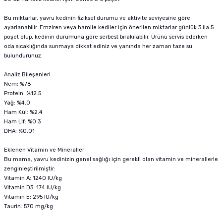
Bu miktarlar, yavru kedinin fiziksel durumu ve aktivite seviyesine göre
ayarlanabilir. Emziren veya hamile kediler için önerilen miktarlar günlük 3 ila 5
poşet olup, kedinin durumuna göre serbest bırakılabilir. Ürünü servis ederken
oda sıcaklığında sunmaya dikkat ediniz ve yanında her zaman taze su
bulundurunuz.
Analiz Bileşenleri
Nem: %78
Protein: %12.5
Yağ: %4.0
Ham Kül: %2.4
Ham Lif: %0.3
DHA: %0.01
Eklenen Vitamin ve Mineraller
Bu mama, yavru kedinizin genel sağlığı için gerekli olan vitamin ve minerallerle
zenginleştirilmiştir:
Vitamin A: 1240 IU/kg
Vitamin D3: 174 IU/kg
Vitamin E: 295 IU/kg
Taurin: 570 mg/kg