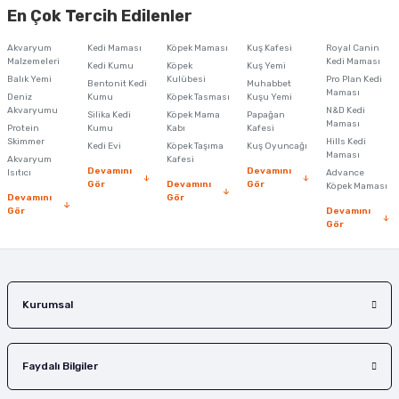
Ürün resmi kalitesiz, bozuk veya görüntülenemiyor.
En Çok Tercih Edilenler
Ürün açıklamasında eksik bilgiler bulunuyor.
Akvaryum
Kedi Maması
Köpek Maması
Kuş Kafesi
Royal Canin
Ürün bilgilerinde hatalar bulunuyor.
Malzemeleri
Kedi Maması
Kedi Kumu
Köpek
Kuş Yemi
Balık Yemi
Ürün fiyatı diğer sitelerden daha pahalı.
Kulübesi
Pro Plan Kedi
Bentonit Kedi
Muhabbet
Maması
Deniz
Kumu
Köpek Tasması
Kuşu Yemi
Bu ürüne benzer farklı alternatifler olmalı.
Akvaryumu
N&D Kedi
Silika Kedi
Köpek Mama
Papağan
Maması
Protein
Kumu
Kabı
Kafesi
Skimmer
Hills Kedi
Kedi Evi
Köpek Taşıma
Kuş Oyuncağı
Maması
Akvaryum
Kafesi
Devamını
Devamını
Isıtıcı
Advance
Gör
Devamını
Gör
Köpek Maması
Devamını
Gör
Gör
Devamını
Gönder
Gör
Kurumsal
Faydalı Bilgiler