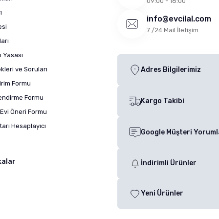
09:00 - 18:00
ı
info@evcilal.com
esi
7 /24 Mail İletişim
arı
ı Yasası
leri ve Soruları
Adres Bilgilerimiz
dirim Formu
lendirme Formu
Kargo Takibi
Evi Öneri Formu
arı Hesaplayıcı
Google Müşteri Yoruml
kalar
İndirimli Ürünler
Yeni Ürünler