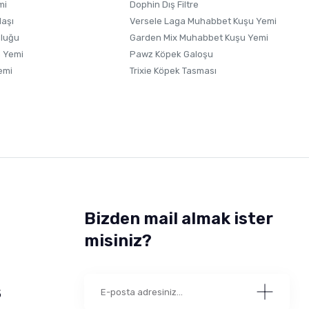
mi
Dophin Dış Filtre
laşı
Versele Laga Muhabbet Kuşu Yemi
uluğu
Garden Mix Muhabbet Kuşu Yemi
 Yemi
Pawz Köpek Galoşu
emi
Trixie Köpek Tasması
Bizden mail almak ister
misiniz?
5