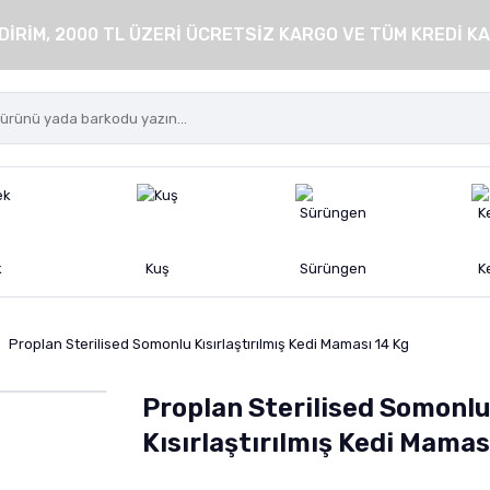
DİRİM, 2000 TL ÜZERİ ÜCRETSİZ KARGO VE TÜM KREDİ KA
k
Kuş
Sürüngen
K
Proplan Sterilised Somonlu Kısırlaştırılmış Kedi Maması 14 Kg
Proplan Sterilised Somonl
Kısırlaştırılmış Kedi Mamas