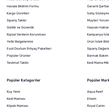
Havale Bildirim Formu
Garanti Şartlar
Kargo Ücretleri
Satış Sözleşm
Sipariş Takibi
Müşteri Yoruml
Gizlilik ve Güvenlik
Hayvan Haklar
Kişisel Verilerin Korunması
Kampanya İstek
Yetki Belgelerimiz
Ürün İstek Bil
Evcil Dostum İhtiyaç Paketleri
Sipariş Değer
Popüler Ürünler
Barınak Bakım 
Teslimat Takibi
Kedi Mama Mikt
Popüler Kategoriler
Popüler Mar
Kuş Yemi
Aqua Reef
Kedi Maması
Eheim
Köpek Maması
Royal Canin