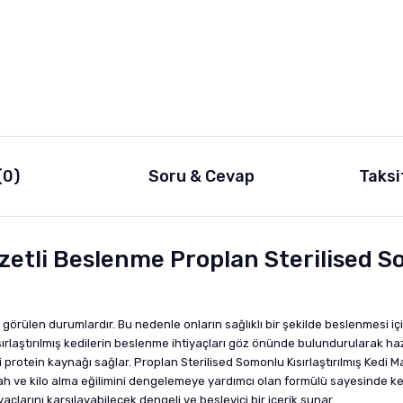
(0)
Soru & Cevap
Taksi
ezzetli Beslenme Proplan Sterilised S
ık görülen durumlardır. Bu nedenle onların sağlıklı bir şekilde beslenmesi iç
ısırlaştırılmış kedilerin beslenme ihtiyaçları göz önünde bulundurularak ha
protein kaynağı sağlar. Proplan Sterilised Somonlu Kısırlaştırılmış Kedi Mam
iştah ve kilo alma eğilimini dengelemeye yardımcı olan formülü sayesinde 
çlarını karşılayabilecek dengeli ve besleyici bir içerik sunar.