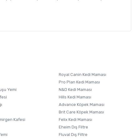
letebilirsiniz.
 formunu
kullanınız.
Royal Canin Kedi Maması
Pro Plan Kedi Maması
uşu Yemi
N&D Kedi Maması
fesi
Hills Kedi Maması
ğı
Advance Köpek Maması
Brit Care Köpek Maması
irgen Kafesi
Felix Kedi Maması
i
Eheim Dış Filtre
Yemi
Fluval Dış Filtre