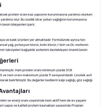
i
. Yüksek protein oranı kas yapısının korunmasına yardımcı olurken
ardımcı olur. Bu özellik idrar yolları sağlığının korunmasına
besin bileşenleri içerir.
 maya ve balık ürünleri yer almaktadır. Formülünde ayrıca ton
nsal yağ, potasyum klorür, kolin klorür, l-lizin ve DL-metionin
in takviyeleri bağışıklık sistemini destekleyen önemli besin
ğerleri
zırlanmıştır. Ham protein oranı minimum yüzde 37,8
5 ve nem oranı maksimum yüzde 9 seviyesindedir. Linoleik asit
k belirtilmiştir. Bu değerler kedilerin kalp sağlığı, göz sağlığı
Avantajları
protein ve enerji oranı sayesinde hem aktif hem de ev yaşamı
ori yapısı ve kaliteli protein kaynakları sayesinde Proplan