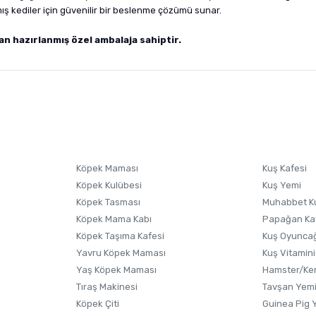
lmış kediler için güvenilir bir beslenme çözümü sunar.
an hazırlanmış özel ambalaja sahiptir.
nularda yetersiz gördüğünüz noktaları öneri formunu kullanarak tarafımıza i
sonra ürüne yorum yapın, alışveriş puanı kazanın! Sorularınız için
Ürün hakkında henüz soru sorulmamış.
iletişim
Ürünü Satın Al ve Yorumla
Soru Sor
Köpek Maması
Kuş Kafesi
Köpek Kulübesi
Kuş Yemi
Köpek Tasması
Muhabbet K
Köpek Mama Kabı
Papağan Ka
Köpek Taşıma Kafesi
Kuş Oyunca
Yavru Köpek Maması
Kuş Vitamini
Yaş Köpek Maması
Hamster/Kem
Tıraş Makinesi
Tavşan Yem
Köpek Çiti
Guinea Pig 