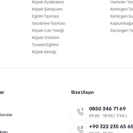
Köpek Ayakkabısı
Hamster Ye
Gönder
Köpek Şampuanı
Kemirgen Ta
Eğitim Tasması
Kemirgen S
Gezdirme Tasması
Kaplumbağa
Köpek Can Yeleği
Sürüngen Y
Köpek Vitamini
Tuvalet Eğitimi
Köpek Kemiği
ler
Bize Ulaşın
0850 346 71 69
Sorular
09:00 - 18:00 ( 7/24 )
+90 322 235 65 6
kları