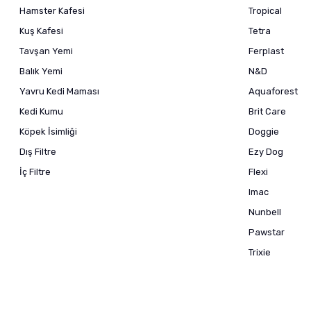
Hamster Kafesi
Tropical
Kuş Kafesi
Tetra
Tavşan Yemi
Ferplast
Balık Yemi
N&D
Yavru Kedi Maması
Aquaforest
Kedi Kumu
Brit Care
Köpek İsimliği
Doggie
Dış Filtre
Ezy Dog
İç Filtre
Flexi
Imac
Nunbell
Pawstar
Trixie