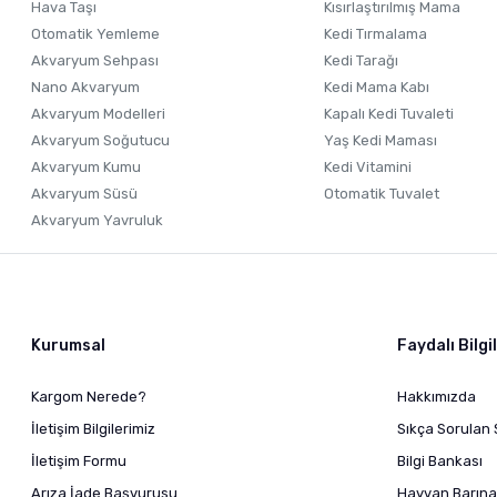
Hava Taşı
Kısırlaştırılmış Mama
Otomatik Yemleme
Kedi Tırmalama
Akvaryum Sehpası
Kedi Tarağı
Nano Akvaryum
Kedi Mama Kabı
Akvaryum Modelleri
Kapalı Kedi Tuvaleti
Akvaryum Soğutucu
Yaş Kedi Maması
Akvaryum Kumu
Kedi Vitamini
Akvaryum Süsü
Otomatik Tuvalet
Akvaryum Yavruluk
Kurumsal
Faydalı Bilgi
Kargom Nerede?
Hakkımızda
İletişim Bilgilerimiz
Sıkça Sorulan 
İletişim Formu
Bilgi Bankası
Arıza İade Başvurusu
Hayvan Barına