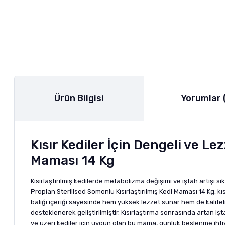
Ürün Bilgisi
Yorumlar 
Kısır Kediler İçin Dengeli ve L
Maması 14 Kg
Kısırlaştırılmış kedilerde metabolizma değişimi ve iştah artışı s
Proplan Sterilised Somonlu Kısırlaştırılmış Kedi Maması 14 Kg, k
balığı içeriği sayesinde hem yüksek lezzet sunar hem de kaliteli 
desteklenerek geliştirilmiştir. Kısırlaştırma sonrasında artan 
ve üzeri kediler için uygun olan bu mama, günlük beslenme ihtiya