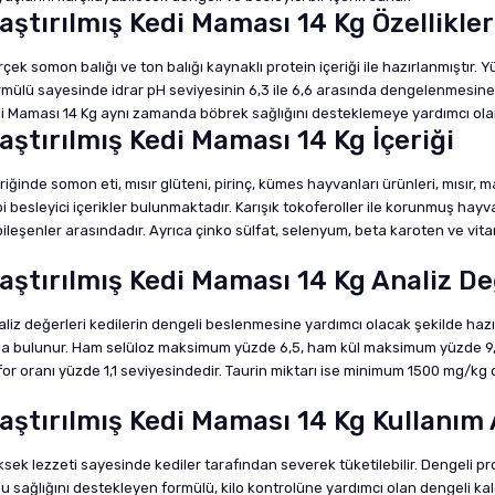
aştırılmış Kedi Maması 14 Kg Özellikler
rçek somon balığı ve ton balığı kaynaklı protein içeriği ile hazırlanmıştır
formülü sayesinde idrar pH seviyesinin 6,3 ile 6,6 arasında dengelenmesine y
Kedi Maması 14 Kg aynı zamanda böbrek sağlığını desteklemeye yardımcı olan 
aştırılmış Kedi Maması 14 Kg İçeriği
riğinde somon eti, mısır glüteni, pirinç, kümes hayvanları ürünleri, mısır,
i besleyici içerikler bulunmaktadır. Karışık tokoferoller ile korunmuş hayva
eşenler arasındadır. Ayrıca çinko sülfat, selenyum, beta karoten ve vitam
aştırılmış Kedi Maması 14 Kg Analiz De
naliz değerleri kedilerin dengeli beslenmesine yardımcı olacak şekilde ha
ında bulunur. Ham selüloz maksimum yüzde 6,5, ham kül maksimum yüzde 9,
 oranı yüzde 1,1 seviyesindedir. Taurin miktarı ise minimum 1500 mg/kg olara
aştırılmış Kedi Maması 14 Kg Kullanım 
üksek lezzeti sayesinde kediler tarafından severek tüketilebilir. Dengeli 
lu sağlığını destekleyen formülü, kilo kontrolüne yardımcı olan dengeli kal