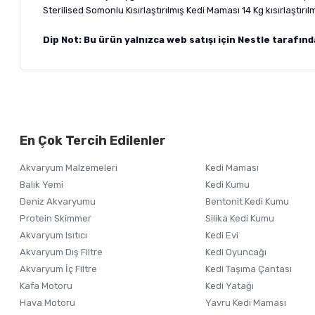
Sterilised Somonlu Kısırlaştırılmış Kedi Maması 14 Kg kısırlaştırı
Dip Not: Bu ürün yalnızca web satışı için Nestle tarafınd
Bu ürünün fiyat bilgisi, resim, ürün açıklamalarında ve diğer ko
Görüş ve önerileriniz için teşekkür ederiz.
Alışverişinizden 
En Çok Tercih Edilenler
Ürün resmi kalitesiz, bozuk veya görüntülenemiyor.
Akvaryum Malzemeleri
Kedi Maması
Ürün açıklamasında eksik bilgiler bulunuyor.
Balık Yemi
Kedi Kumu
Ürün bilgilerinde hatalar bulunuyor.
Deniz Akvaryumu
Bentonit Kedi Kumu
Ürün fiyatı diğer sitelerden daha pahalı.
Protein Skimmer
Silika Kedi Kumu
Akvaryum Isıtıcı
Kedi Evi
Bu ürüne benzer farklı alternatifler olmalı.
Akvaryum Dış Filtre
Kedi Oyuncağı
Akvaryum İç Filtre
Kedi Taşıma Çantası
Kafa Motoru
Kedi Yatağı
Hava Motoru
Yavru Kedi Maması