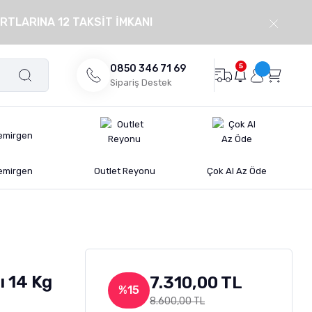
RTLARINA 12 TAKSİT İMKANI
5
0850 346 71 69
Sipariş Destek
emirgen
Outlet Reyonu
Çok Al Az Öde
u
ı 14 Kg
7.310,00 TL
%15
8.600,00 TL