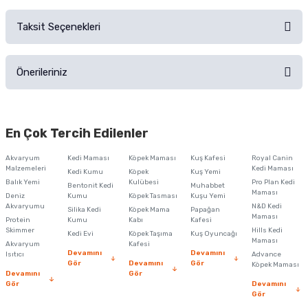
Sorularınız için
iletişim formunu
kullanınız.
Taksit Seçenekleri
Ürün hakkında henüz soru sorulmamış.
Ürünü Satın Al ve Yorumla
Önerileriniz
Soru Sor
Bu ürünün fiyat bilgisi, resim, ürün açıklamalarında ve diğer konularda
yetersiz gördüğünüz noktaları öneri formunu kullanarak tarafımıza
En Çok Tercih Edilenler
iletebilirsiniz.
Görüş ve önerileriniz için teşekkür ederiz.
Akvaryum
Kedi Maması
Köpek Maması
Kuş Kafesi
Royal Canin
Malzemeleri
Kedi Maması
Kedi Kumu
Köpek
Kuş Yemi
Ürün resmi kalitesiz, bozuk veya görüntülenemiyor.
Balık Yemi
Kulübesi
Pro Plan Kedi
Bentonit Kedi
Muhabbet
Maması
Deniz
Kumu
Köpek Tasması
Kuşu Yemi
Ürün açıklamasında eksik bilgiler bulunuyor.
Akvaryumu
N&D Kedi
Silika Kedi
Köpek Mama
Papağan
Maması
Protein
Ürün bilgilerinde hatalar bulunuyor.
Kumu
Kabı
Kafesi
Skimmer
Hills Kedi
Kedi Evi
Köpek Taşıma
Kuş Oyuncağı
Ürün fiyatı diğer sitelerden daha pahalı.
Maması
Akvaryum
Kafesi
Devamını
Devamını
Isıtıcı
Advance
Bu ürüne benzer farklı alternatifler olmalı.
Gör
Devamını
Gör
Köpek Maması
Devamını
Gör
Gör
Devamını
Gör