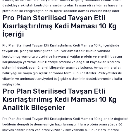
destekleyerek iştah kontrolüne yardımcı olur. Tavşan eti ve kümes hayvanları
proteinleri ile zenginleştirilen bu içerik kedilerin damak zevkine hitap eder.
Pro Plan Sterilised Tavşan Etli
Kısırlaştırılmış Kedi Maması 10 Kg
İçeriği
Pro Plan Sterilised Tavşan Etli Kısırlaştırılmış Kedi Maması 10 Kg içeriğinde
tavşan eti, pirinç ve mısır glüteni unu yer almaktadır. Bunun yanında
kurutulmuş yumurta proteini ve hayvansal yağlar protein ve enerji ihtiyacını
karşılamaya yardımcı olur. Bezelye proteini ve doğal lif kaynakları sindirim
sistemini destekleyen önemli bileşenler arasında bulunur. Ayrıca mineraller,
balık yağı ve maya gibi içerikler mama formülünü destekler. Prebiyotikler ile
vitamin ve aminoasit takviyeleri bağışıklık sisteminin desteklenmesine katkı
sağlayabilir.
Pro Plan Sterilised Tavşan Etli
Kısırlaştırılmış Kedi Maması 10 Kg
Analitik Bileşenler
Pro Plan Sterilised Tavşan Etli Kısırlaştırılmış Kedi Maması 10 Kg analiz değerleri
kedilerin dengeli beslenmesi için hazırlanmıştır. Ham protein oranı yüzde 36
seviyesindedir. Ham yağ oranı yüzde 12 seviyesinde bulunur. Ham lif oranı