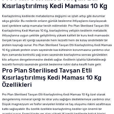
Kısırlaştırılmış Kedi Maması 10 Kg
Kısırlaştırılmış kedilerde metabolizma değişimi ve iştah artışı gibi durumlar
sıkça görülür. Bu nedenle onların günlük beslenme ihtiyaçlarını karşılayacak
özel içeriklere sahip mamalar tercih edilmelidir. Pro Plan Sterilised Tavşan Etli
Kısırlaştırılmış Kedi Maması 10 Kg, kısırlaştırılmış yetişkin kedilerin metabolik
ihtiyaçlarına uygun şekilde geliştirilmiş yüksek kaliteli bir kuru kedi mamasıdır.
Gerçek tavşan eti içeriği sayesinde hem lezzetli hem de kolay sindirilebilir bir
protein kaynağı sunar. Pro Plan Sterilised Tavşan Etli Kısırlaştırılmış Kedi Maması
10 Kg yüksek protein oranı sayesinde kas kütlesinin korunmasına yardımcı olur.
Aynı zamanda kontrollü yağ oranı sayesinde kısırlaştırma sonrası görülebilen
kilo artışının dengelenmesine destek sağlar. Kedilerin iştahla tüketebileceği
lezzetli formülü sayesinde günlük beslenme rutini daha keyifli hale gelir.
Pro Plan Sterilised Tavşan Etli
Kısırlaştırılmış Kedi Maması 10 Kg
Özellikleri
Pro Plan Sterilised Tavşan Etli Kısırlaştırılmış Kedi Maması 10 Kg özel olarak
dengelenmiş mineral içeriği ile idrar yolu sağlığını desteklemeye yardımcı olur.
Düşük magnezyum ve fosfor seviyeleri kristal ve taş oluşumu riskini azaltmaya
katkı sağlayabilir. Bu özellik özellikle kısırlaştırılmış kediler için önemli bir
avantaj sunar. Formülünde yer alan yüksek lif içeriği kedilerde tokluk hissini