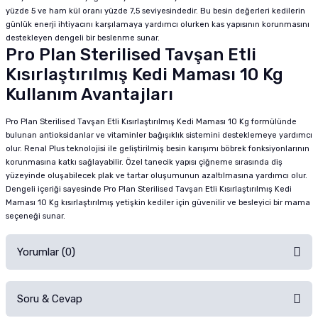
yüzde 5 ve ham kül oranı yüzde 7,5 seviyesindedir. Bu besin değerleri kedilerin
günlük enerji ihtiyacını karşılamaya yardımcı olurken kas yapısının korunmasını
destekleyen dengeli bir beslenme sunar.
Pro Plan Sterilised Tavşan Etli
Kısırlaştırılmış Kedi Maması 10 Kg
Kullanım Avantajları
Pro Plan Sterilised Tavşan Etli Kısırlaştırılmış Kedi Maması 10 Kg formülünde
bulunan antioksidanlar ve vitaminler bağışıklık sistemini desteklemeye yardımcı
olur. Renal Plus teknolojisi ile geliştirilmiş besin karışımı böbrek fonksiyonlarının
korunmasına katkı sağlayabilir. Özel tanecik yapısı çiğneme sırasında diş
yüzeyinde oluşabilecek plak ve tartar oluşumunun azaltılmasına yardımcı olur.
Dengeli içeriği sayesinde Pro Plan Sterilised Tavşan Etli Kısırlaştırılmış Kedi
Maması 10 Kg kısırlaştırılmış yetişkin kediler için güvenilir ve besleyici bir mama
seçeneği sunar.
Yorumlar (0)
Soru & Cevap
Alışverişinizden sonra ürüne yorum yapın, alışveriş puanı kazanın!