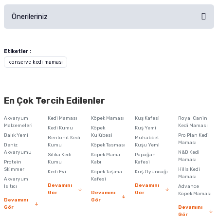
Önerileriniz
Soru Sor
Bu ürünün fiyat bilgisi, resim, ürün açıklamalarında ve diğer konularda
yetersiz gördüğünüz noktaları öneri formunu kullanarak tarafımıza
Etiketler :
iletebilirsiniz.
konserve kedi maması
Görüş ve önerileriniz için teşekkür ederiz.
Ürün resmi kalitesiz, bozuk veya görüntülenemiyor.
En Çok Tercih Edilenler
Ürün açıklamasında eksik bilgiler bulunuyor.
Akvaryum
Kedi Maması
Köpek Maması
Kuş Kafesi
Royal Canin
Ürün bilgilerinde hatalar bulunuyor.
Malzemeleri
Kedi Maması
Kedi Kumu
Köpek
Kuş Yemi
Balık Yemi
Ürün fiyatı diğer sitelerden daha pahalı.
Kulübesi
Pro Plan Kedi
Bentonit Kedi
Muhabbet
Maması
Deniz
Kumu
Köpek Tasması
Kuşu Yemi
Bu ürüne benzer farklı alternatifler olmalı.
Akvaryumu
N&D Kedi
Silika Kedi
Köpek Mama
Papağan
Maması
Protein
Kumu
Kabı
Kafesi
Skimmer
Hills Kedi
Kedi Evi
Köpek Taşıma
Kuş Oyuncağı
Maması
Akvaryum
Kafesi
Devamını
Devamını
Isıtıcı
Advance
Gör
Devamını
Gör
Köpek Maması
Devamını
Gör
Gör
Devamını
Gönder
Gör