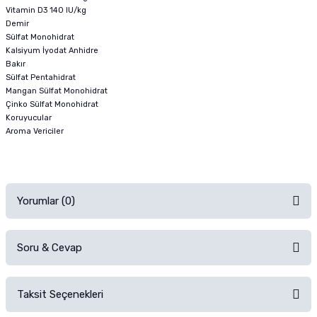
Vitamin D3 140 IU/kg
Demir
Sülfat Monohidrat
Kalsiyum İyodat Anhidre
Bakır
Sülfat Pentahidrat
Mangan Sülfat Monohidrat
Çinko Sülfat Monohidrat
Koruyucular
Aroma Vericiler
Yorumlar (0)
Soru & Cevap
Alışverişinizden sonra ürüne yorum yapın, alışveriş puanı kazanın!
Sorularınız için
iletişim formunu
kullanınız.
Taksit Seçenekleri
Ürün hakkında henüz soru sorulmamış.
Ürünü Satın Al ve Yorumla