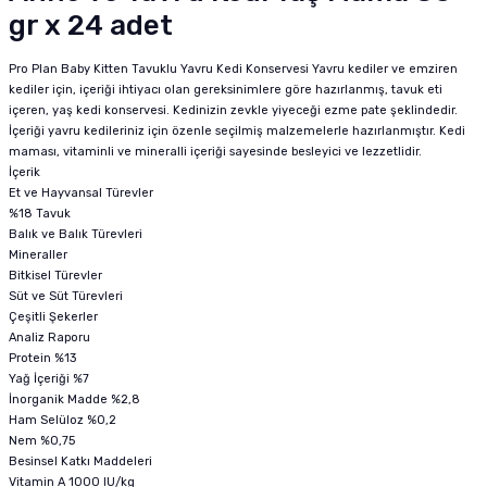
gr x 24 adet
Pro Plan Baby Kitten Tavuklu Yavru Kedi Konservesi Yavru kediler ve emziren
kediler için, içeriği ihtiyacı olan gereksinimlere göre hazırlanmış, tavuk eti
içeren, yaş kedi konservesi. Kedinizin zevkle yiyeceği ezme pate şeklindedir.
İçeriği yavru kedileriniz için özenle seçilmiş malzemelerle hazırlanmıştır. Kedi
maması, vitaminli ve mineralli içeriği sayesinde besleyici ve lezzetlidir.
İçerik
Et ve Hayvansal Türevler
%18 Tavuk
Balık ve Balık Türevleri
Mineraller
Bitkisel Türevler
Süt ve Süt Türevleri
Çeşitli Şekerler
Analiz Raporu
Protein %13
Yağ İçeriği %7
İnorganik Madde %2,8
Ham Selüloz %0,2
Nem %0,75
Besinsel Katkı Maddeleri
Vitamin A 1000 IU/kg