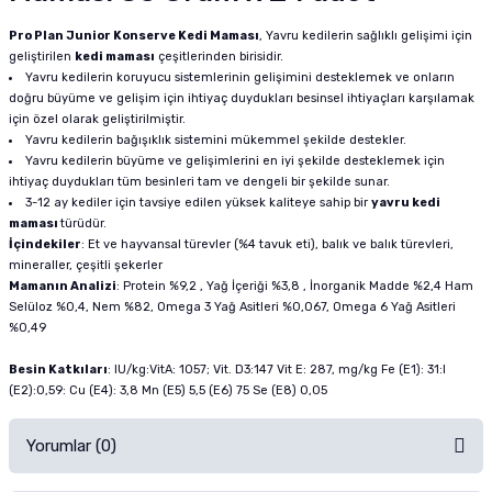
Pro Plan Junior Konserve Kedi Maması
, Yavru kedilerin sağlıklı gelişimi için
geliştirilen
kedi maması
çeşitlerinden birisidir.
Yavru kedilerin koruyucu sistemlerinin gelişimini desteklemek ve onların
doğru büyüme ve gelişim için ihtiyaç duydukları besinsel ihtiyaçları karşılamak
için özel olarak geliştirilmiştir.
Yavru kedilerin bağışıklık sistemini mükemmel şekilde destekler.
Yavru kedilerin büyüme ve gelişimlerini en iyi şekilde desteklemek için
ihtiyaç duydukları tüm besinleri tam ve dengeli bir şekilde sunar.
3-12 ay kediler için tavsiye edilen yüksek kaliteye sahip bir
yavru kedi
maması
türüdür.
İçindekiler
: Et ve hayvansal türevler (%4 tavuk eti), balık ve balık türevleri,
mineraller, çeşitli şekerler
Mamanın Analizi
: Protein %9,2 , Yağ İçeriği %3,8 , İnorganik Madde %2,4 Ham
Selüloz %0,4, Nem %82, Omega 3 Yağ Asitleri %0,067, Omega 6 Yağ Asitleri
%0,49
Besin Katkıları
: IU/kg:VitA: 1057; Vit. D3:147 Vit E: 287, mg/kg Fe (E1): 31:I
(E2):0,59: Cu (E4): 3,8 Mn (E5) 5,5 (E6) 75 Se (E8) 0,05
Yorumlar (0)