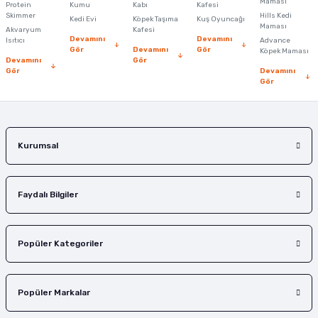
Maması
Protein
Kumu
Kabı
Kafesi
Skimmer
Hills Kedi
Kedi Evi
Köpek Taşıma
Kuş Oyuncağı
Maması
Akvaryum
Kafesi
Devamını
Devamını
Isıtıcı
Advance
Gör
Devamını
Gör
Köpek Maması
Devamını
Gör
Gör
Devamını
Gönder
Gör
Kurumsal
Faydalı Bilgiler
Popüler Kategoriler
Popüler Markalar